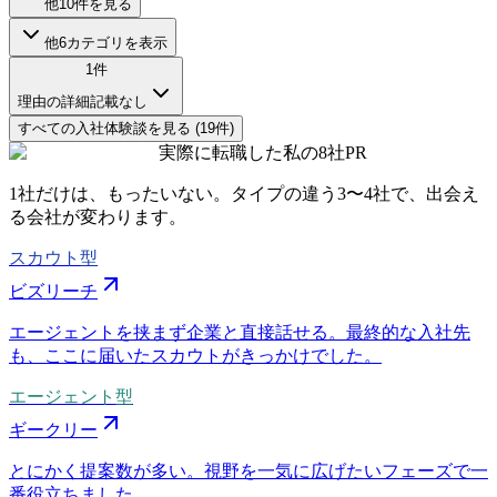
他
10
件を見る
他
6
カテゴリを表示
1
件
理由の詳細記載なし
すべての
入社
体験談を見る (
19
件)
実際に転職した私の8社
PR
1社だけは、もったいない。タイプの違う
3〜4社
で、出会え
る会社が変わります。
スカウト型
ビズリーチ
エージェントを挟まず企業と直接話せる。最終的な入社先
も、ここに届いたスカウトがきっかけでした。
エージェント型
ギークリー
とにかく提案数が多い。視野を一気に広げたいフェーズで一
番役立ちました。