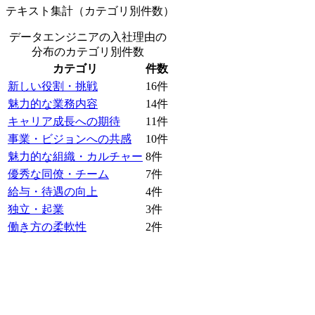
テキスト集計（カテゴリ別件数）
データエンジニアの入社理由の
分布
のカテゴリ別件数
カテゴリ
件数
新しい役割・挑戦
16
件
魅力的な業務内容
14
件
キャリア成長への期待
11
件
事業・ビジョンへの共感
10
件
魅力的な組織・カルチャー
8
件
優秀な同僚・チーム
7
件
給与・待遇の向上
4
件
独立・起業
3
件
働き方の柔軟性
2
件