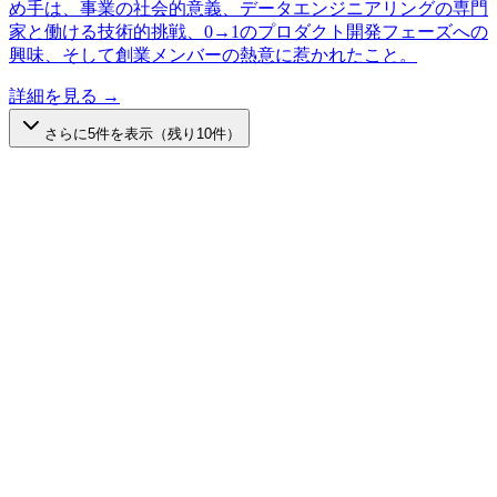
め手は、事業の社会的意義、データエンジニアリングの専門
家と働ける技術的挑戦、0→1のプロダクト開発フェーズへの
興味、そして創業メンバーの熱意に惹かれたこと。
詳細を見る →
さらに
5
件を表示（残り
10
件）