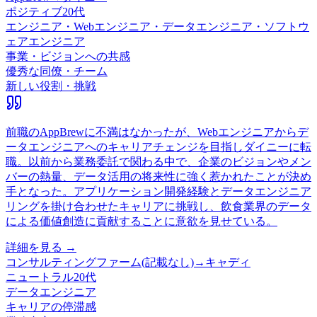
ポジティブ
20代
エンジニア・Webエンジニア・データエンジニア・ソフトウ
ェアエンジニア
事業・ビジョンへの共感
優秀な同僚・チーム
新しい役割・挑戦
前職のAppBrewに不満はなかったが、Webエンジニアからデ
ータエンジニアへのキャリアチェンジを目指しダイニーに転
職。以前から業務委託で関わる中で、企業のビジョンやメン
バーの熱量、データ活用の将来性に強く惹かれたことが決め
手となった。アプリケーション開発経験とデータエンジニア
リングを掛け合わせたキャリアに挑戦し、飲食業界のデータ
による価値創造に貢献することに意欲を見せている。
詳細を見る →
コンサルティングファーム(記載なし)
→
キャディ
ニュートラル
20代
データエンジニア
キャリアの停滞感