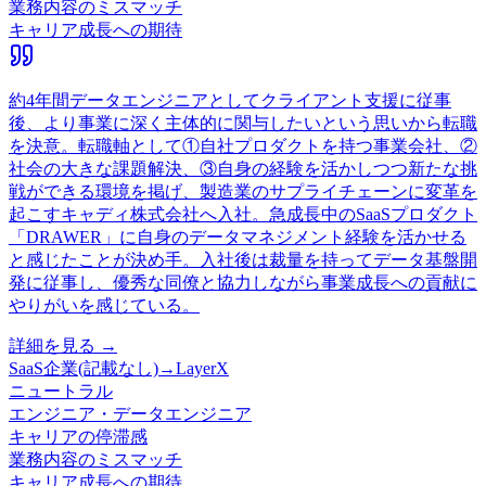
業務内容のミスマッチ
キャリア成長への期待
約4年間データエンジニアとしてクライアント支援に従事
後、より事業に深く主体的に関与したいという思いから転職
を決意。転職軸として①自社プロダクトを持つ事業会社、②
社会の大きな課題解決、③自身の経験を活かしつつ新たな挑
戦ができる環境を掲げ、製造業のサプライチェーンに変革を
起こすキャディ株式会社へ入社。急成長中のSaaSプロダクト
「DRAWER」に自身のデータマネジメント経験を活かせる
と感じたことが決め手。入社後は裁量を持ってデータ基盤開
発に従事し、優秀な同僚と協力しながら事業成長への貢献に
やりがいを感じている。
詳細を見る →
SaaS企業(記載なし)
→
LayerX
ニュートラル
エンジニア・データエンジニア
キャリアの停滞感
業務内容のミスマッチ
キャリア成長への期待