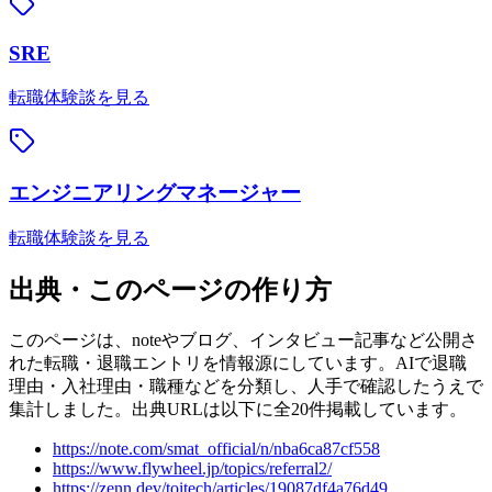
SRE
転職体験談を見る
エンジニアリングマネージャー
転職体験談を見る
出典・このページの作り方
このページは、noteやブログ、インタビュー記事など公開さ
れた転職・退職エントリを情報源にしています。AIで退職
理由・入社理由・職種などを分類し、人手で確認したうえで
集計しました。出典URLは以下に全
20
件掲載しています。
https://note.com/smat_official/n/nba6ca87cf558
https://www.flywheel.jp/topics/referral2/
https://zenn.dev/toitech/articles/19087df4a76d49