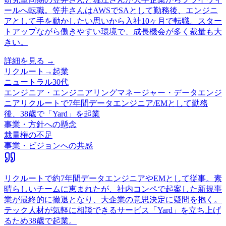
ールへ転職。笠井さんはAWSでSAとして勤務後、エンジニ
アとして手を動かしたい思いから入社10ヶ月で転職。スター
トアップながら働きやすい環境で、成長機会が多く裁量も大
きい。
詳細を見る →
リクルート
→
起業
ニュートラル
30代
エンジニア・エンジニアリングマネージャー・データエンジ
ニア
リクルートで7年間データエンジニア/EMとして勤務
後、38歳で「Yard」を起業
事業・方針への懸念
裁量権の不足
事業・ビジョンへの共感
リクルートで約7年間データエンジニアやEMとして従事。素
晴らしいチームに恵まれたが、社内コンペで起案した新規事
業が最終的に撤退となり、大企業の意思決定に疑問を抱く。
テック人材が気軽に相談できるサービス「Yard」を立ち上げ
るため38歳で起業。