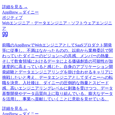
詳細を見る →
AppBrew
→
ダイニー
ポジティブ
Webエンジニア・データエンジニア・ソフトウェアエンジニ
ア
前職のAppBrewでWebエンジニアとしてSaaSプロダクト開発
等に従事し、不満はなかったものの、以前から業務委託で関
わっていたダイニーのビジョンへの共感、メンバーの熱量、
そして飲食領域におけるデータによる価値創造の可能性が加
速度的に高まっていると感じた。自身のアプリケーション開
発経験とデータエンジニアリングを掛け合わせるキャリアに
挑戦したいと考え、データエンジニアとしてダイニーへの転
職を決意。入社後は、ダイニーの圧倒的な熱量とスピード
感、高いエンジニアリングレベルに刺激を受けつつ、データ
基盤開発やデータ品質向上に取り組んでいる。膨大なデータ
を活用し、事業へ貢献していくことに意欲を見せている。
詳細を見る →
AppBrew
→
ダイニー