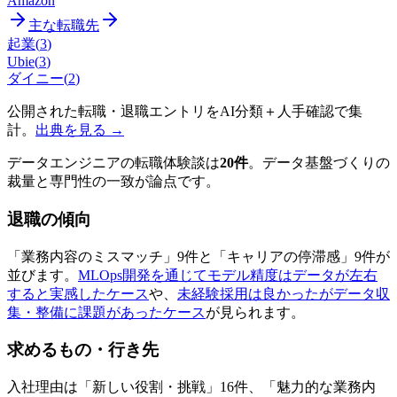
Amazon
主な転職先
起業
(
3
)
Ubie
(
3
)
ダイニー
(
2
)
公開された転職・退職エントリをAI分類＋人手確認で集
計。
出典を見る →
データエンジニアの転職体験談は
20件
。データ基盤づくりの
裁量と専門性の一致が論点です。
退職の傾向
「業務内容のミスマッチ」9件と「キャリアの停滞感」9件が
並びます。
MLOps開発を通じてモデル精度はデータが左右
すると実感したケース
や、
未経験採用は良かったがデータ収
集・整備に課題があったケース
が見られます。
求めるもの・行き先
入社理由は「新しい役割・挑戦」16件、「魅力的な業務内