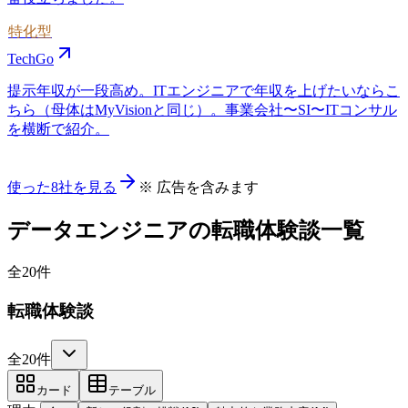
特化型
TechGo
提示年収が一段高め。ITエンジニアで年収を上げたいならこ
ちら（母体はMyVisionと同じ）。事業会社〜SI〜ITコンサル
を横断で紹介。
使った8社を見る
※ 広告を含みます
データエンジニア
の転職体験談一覧
全
20
件
転職体験談
全20件
カード
テーブル