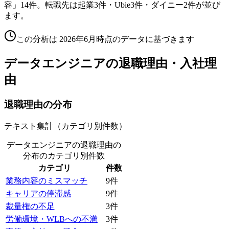
容」14件。転職先は起業3件・Ubie3件・ダイニー2件が並び
ます。
この分析は
2026年6月
時点のデータに基づきます
データエンジニア
の退職理由・入社理
由
退職理由の分布
テキスト集計（カテゴリ別件数）
データエンジニアの退職理由の
分布
のカテゴリ別件数
カテゴリ
件数
業務内容のミスマッチ
9
件
キャリアの停滞感
9
件
裁量権の不足
3
件
労働環境・WLBへの不満
3
件