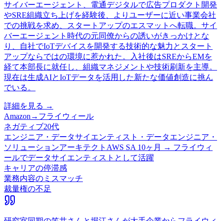
サイバーエージェント、電通デジタルで広告プロダクト開発
やSRE組織立ち上げを経験後、よりユーザーに近い事業会社
での挑戦を求め、スタートアップのエスマットへ転職。サイ
バーエージェント時代の元同僚からの誘いがきっかけとな
り、自社でIoTデバイスを開発する技術的な魅力とスタート
アップならではの環境に惹かれた。入社後はSREからEMを
経て本部長に就任し、組織マネジメントや技術刷新を主導。
現在は生成AIとIoTデータを活用した新たな価値創造に挑ん
でいる。
詳細を見る →
Amazon
→
フライウィール
ネガティブ
20代
エンジニア・データサイエンティスト・データエンジニア・
ソリューションアーキテクト
AWS SA 10ヶ月 → フライウィ
ールでデータサイエンティストとして活躍
キャリアの停滞感
業務内容のミスマッチ
裁量権の不足
研究室同期の笠井さんと堀江さんが大手企業からフライウィ