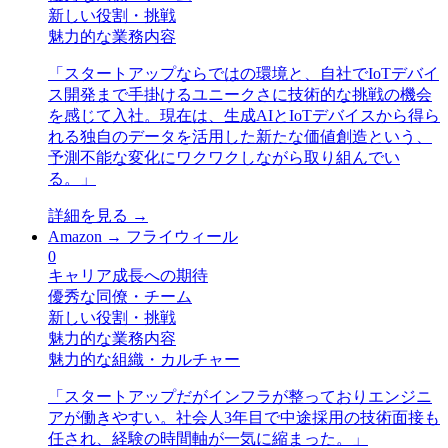
新しい役割・挑戦
魅力的な業務内容
「
スタートアップならではの環境と、自社でIoTデバイ
ス開発まで手掛けるユニークさに技術的な挑戦の機会
を感じて入社。現在は、生成AIとIoTデバイスから得ら
れる独自のデータを活用した新たな価値創造という、
予測不能な変化にワクワクしながら取り組んでい
る。
」
詳細を見る →
Amazon
→
フライウィール
0
キャリア成長への期待
優秀な同僚・チーム
新しい役割・挑戦
魅力的な業務内容
魅力的な組織・カルチャー
「
スタートアップだがインフラが整っておりエンジニ
アが働きやすい。社会人3年目で中途採用の技術面接も
任され、経験の時間軸が一気に縮まった。
」