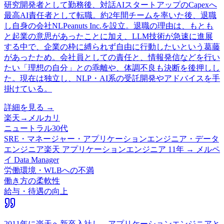
研究開発者として勤務後、対話AIスタートアップのCapexへ
最高AI責任者として転職。約2年間チームを率いた後、退職
し自身の会社NLPeanuts Inc.を設立。退職の理由は、もとも
と起業の意思があったことに加え、LLM技術が急速に進展
する中で、企業の枠に縛られず自由に行動したいという葛藤
があったため。会社員としての責任と、情報発信などを行い
たい「理想の自分」との乖離や、体調不良も決断を後押しし
た。現在は独立し、NLP・AI系の受託開発やアドバイスを手
掛けている。
詳細を見る →
楽天
→
メルカリ
ニュートラル
30代
SRE・マネージャー・アプリケーションエンジニア・データ
エンジニア
楽天 アプリケーションエンジニア 11年 → メルペ
イ Data Manager
労働環境・WLBへの不満
働き方の柔軟性
給与・待遇の向上
2011年に楽天へ新卒入社し、アプリケーションエンジニアと