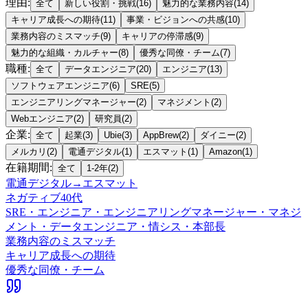
理由
:
全て
新しい役割・挑戦
(
16
)
魅力的な業務内容
(
14
)
キャリア成長への期待
(
11
)
事業・ビジョンへの共感
(
10
)
業務内容のミスマッチ
(
9
)
キャリアの停滞感
(
9
)
魅力的な組織・カルチャー
(
8
)
優秀な同僚・チーム
(
7
)
職種
:
全て
データエンジニア
(
20
)
エンジニア
(
13
)
ソフトウェアエンジニア
(
6
)
SRE
(
5
)
エンジニアリングマネージャー
(
2
)
マネジメント
(
2
)
Webエンジニア
(
2
)
研究員
(
2
)
企業
:
全て
起業
(
3
)
Ubie
(
3
)
AppBrew
(
2
)
ダイニー
(
2
)
メルカリ
(
2
)
電通デジタル
(
1
)
エスマット
(
1
)
Amazon
(
1
)
在籍期間
:
全て
1-2年
(
2
)
電通デジタル
→
エスマット
ネガティブ
40代
SRE・エンジニア・エンジニアリングマネージャー・マネジ
メント・データエンジニア・情シス・本部長
業務内容のミスマッチ
キャリア成長への期待
優秀な同僚・チーム