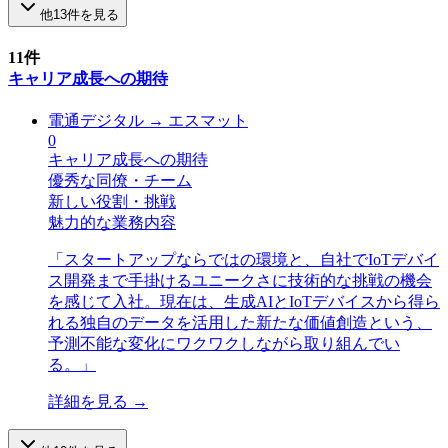
他
13
件を見る
11
件
キャリア成長への期待
電通デジタル
→
エスマット
0
キャリア成長への期待
優秀な同僚・チーム
新しい役割・挑戦
魅力的な業務内容
「
スタートアップならではの環境と、自社でIoTデバイ
ス開発まで手掛けるユニークさに技術的な挑戦の機会
を感じて入社。現在は、生成AIとIoTデバイスから得ら
れる独自のデータを活用した新たな価値創造という、
予測不能な変化にワクワクしながら取り組んでい
る。
」
詳細を見る →