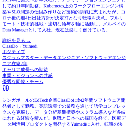
して約11年間勤務。Kubernetes上のワークフローエンジン構
築やSLO測定の仕組み作りなど技術的挑戦に恵まれたが、コ
ロナ後の週4日出社方針が決定打となり転職を決意。フルリ
モート・技術的挑戦・適切な給与を軸に活動し、メルペイの
Data Managerとして入社。現在は楽しく働けている。
詳細を見る →
ClassDo
→
Yuimedi
ポジティブ
スクラムマスター・データエンジニア・ソフトウェアエンジ
ニア
在籍
2
年
キャリア成長への期待
事業・ビジョンへの共感
優秀な同僚・チーム
シンガポールのEdTech企業ClassDoに約2年間ソフトウェア開
発者として勤務。英語環境での業務を通じて語学コンプレッ
クスを克服し、データ分析基盤構築やスクラム導入など多岐
にわたる経験を積んだ。退職と日本への帰国を経て、医療デ
ータ利活用プロダクトを開発するYuimediに入社。転職の決