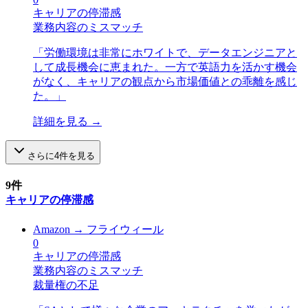
キャリアの停滞感
業務内容のミスマッチ
「
労働環境は非常にホワイトで、データエンジニアと
して成長機会に恵まれた。一方で英語力を活かす機会
がなく、キャリアの観点から市場価値との乖離を感じ
た。
」
詳細を見る →
さらに
4
件を見る
9
件
キャリアの停滞感
Amazon
→
フライウィール
0
キャリアの停滞感
業務内容のミスマッチ
裁量権の不足