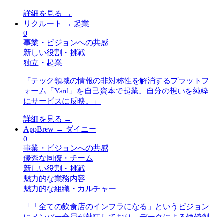
詳細を見る →
リクルート
→
起業
0
事業・ビジョンへの共感
新しい役割・挑戦
独立・起業
「
テック領域の情報の非対称性を解消するプラットフ
ォーム「Yard」を自己資本で起業。自分の想いを純粋
にサービスに反映。
」
詳細を見る →
AppBrew
→
ダイニー
0
事業・ビジョンへの共感
優秀な同僚・チーム
新しい役割・挑戦
魅力的な業務内容
魅力的な組織・カルチャー
「
「全ての飲食店のインフラになる」というビジョン
にメンバー全員が熱狂しており、データによる価値創