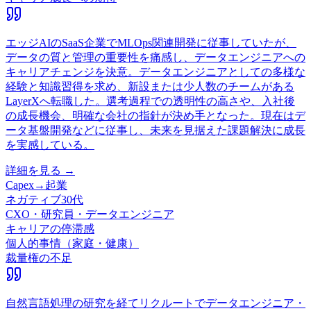
エッジAIのSaaS企業でMLOps関連開発に従事していたが、
データの質と管理の重要性を痛感し、データエンジニアへの
キャリアチェンジを決意。データエンジニアとしての多様な
経験と知識習得を求め、新設または少人数のチームがある
LayerXへ転職した。選考過程での透明性の高さや、入社後
の成長機会、明確な会社の指針が決め手となった。現在はデ
ータ基盤開発などに従事し、未来を見据えた課題解決に成長
を実感している。
詳細を見る →
Capex
→
起業
ネガティブ
30代
CXO・研究員・データエンジニア
キャリアの停滞感
個人的事情（家庭・健康）
裁量権の不足
自然言語処理の研究を経てリクルートでデータエンジニア・