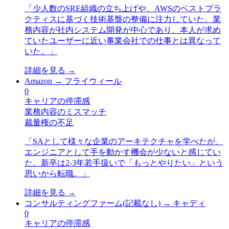
「
少人数のSRE組織の立ち上げや、AWSのベストプラ
クティスに基づく技術基盤の整備に注力していた。業
務内容が社内システム開発が中心であり、本人が求め
ていたユーザーに近い事業会社での仕事とは異なって
いた。
」
詳細を見る →
Amazon
→
フライウィール
0
キャリアの停滞感
業務内容のミスマッチ
裁量権の不足
「
SAとして様々な企業のアーキテクチャを学べたが、
エンジニアとして手を動かす機会が少ないと感じてい
た。新卒は2-3年若手扱いで「もっとやりたい」という
思いから転職。
」
詳細を見る →
コンサルティングファーム(記載なし)
→
キャディ
0
キャリアの停滞感