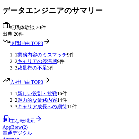
データエンジニア
のサマリー
転職体験談
20
件
出典
20
件
退職理由 TOP3
1
業務内容のミスマッチ
9
件
2
キャリアの停滞感
9
件
3
裁量権の不足
3
件
入社理由 TOP3
1
新しい役割・挑戦
16
件
2
魅力的な業務内容
14
件
3
キャリア成長への期待
11
件
主な転職元
AppBrew
(
2
)
電通デジタル