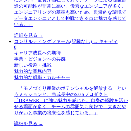
造の可能性が非常に高い。優秀なエンジニアが多く、
エンジニアリングの基準も高いため、刺激的な環境で
データエンジニアとして挑戦できる点に魅力を感じて
いる。
」
詳細を見る →
コンサルティングファーム(記載なし)
→
キャディ
0
キャリア成長への期待
事業・ビジョンへの共感
新しい役割・挑戦
魅力的な業務内容
魅力的な組織・カルチャー
「
「モノづくり産業のポテンシャルを解放する」とい
うミッションと、急成長中のSaaSプロダクト
「DRAWER」に強い魅力を感じた。自身の経験を活か
せる場面が多く、チームの雰囲気も良好で、大きなや
りがいと事業の将来性を感じている。
」
詳細を見る →