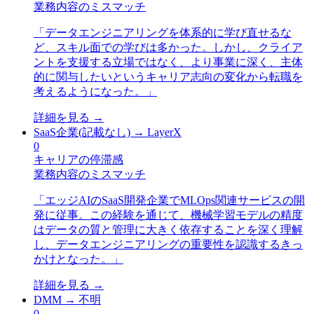
業務内容のミスマッチ
「
データエンジニアリングを体系的に学び直せるな
ど、スキル面での学びは多かった。しかし、クライア
ントを支援する立場ではなく、より事業に深く、主体
的に関与したいというキャリア志向の変化から転職を
考えるようになった。
」
詳細を見る →
SaaS企業(記載なし)
→
LayerX
0
キャリアの停滞感
業務内容のミスマッチ
「
エッジAIのSaaS開発企業でMLOps関連サービスの開
発に従事。この経験を通じて、機械学習モデルの精度
はデータの質と管理に大きく依存することを深く理解
し、データエンジニアリングの重要性を認識するきっ
かけとなった。
」
詳細を見る →
DMM
→
不明
0