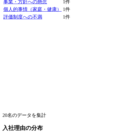
事業・方針への懸念
1
件
個人的事情（家庭・健康）
1
件
評価制度への不満
1
件
20
名のデータを集計
入社理由の分布