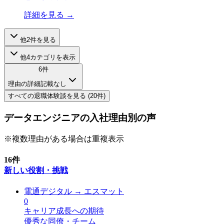
詳細を見る →
他
2
件を見る
他
4
カテゴリを表示
6
件
理由の詳細記載なし
すべての
退職
体験談を見る (
20
件)
データエンジニアの入社理由別の声
※複数理由がある場合は重複表示
16
件
新しい役割・挑戦
電通デジタル
→
エスマット
0
キャリア成長への期待
優秀な同僚・チーム