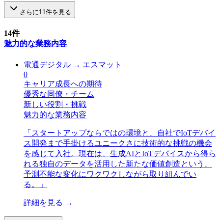
さらに
11
件を見る
14
件
魅力的な業務内容
電通デジタル
→
エスマット
0
キャリア成長への期待
優秀な同僚・チーム
新しい役割・挑戦
魅力的な業務内容
「
スタートアップならではの環境と、自社でIoTデバイ
ス開発まで手掛けるユニークさに技術的な挑戦の機会
を感じて入社。現在は、生成AIとIoTデバイスから得ら
れる独自のデータを活用した新たな価値創造という、
予測不能な変化にワクワクしながら取り組んでい
る。
」
詳細を見る →