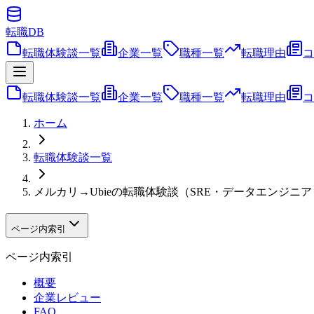
転職
DB
転職体験談一覧
企業一覧
職種一覧
転職理由
コ
転職体験談一覧
企業一覧
職種一覧
転職理由
コ
ホーム
転職体験談一覧
メルカリ→Ubieの転職体験談（SRE・データエンジ
ページ内索引
ページ内索引
概要
企業レビュー
FAQ