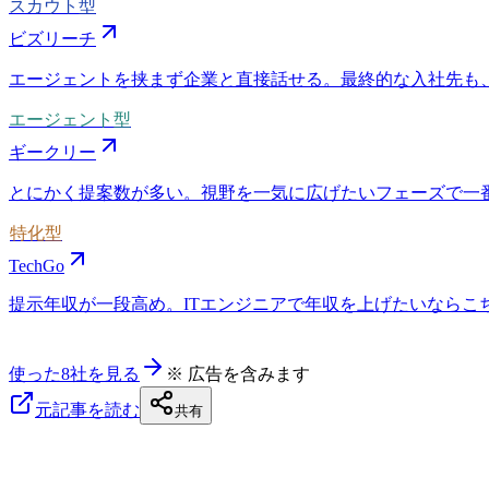
スカウト型
ビズリーチ
エージェントを挟まず企業と直接話せる。最終的な入社先も
エージェント型
ギークリー
とにかく提案数が多い。視野を一気に広げたいフェーズで一
特化型
TechGo
提示年収が一段高め。ITエンジニアで年収を上げたいならこちら
使った8社を見る
※ 広告を含みます
元記事を読む
共有