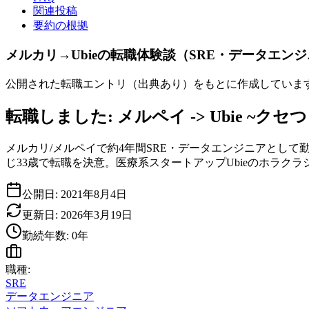
関連投稿
要約の根拠
メルカリ→Ubieの転職体験談（SRE・データエ
公開された転職エントリ（出典あり）をもとに作成していま
転職しました: メルペイ -> Ubie ~
メルカリ/メルペイで約4年間SRE・データエンジニアとし
じ33歳で転職を決意。医療系スタートアップUbieのホラ
公開日:
2021年8月4日
更新日:
2026年3月19日
勤続年数:
0
年
職種:
SRE
データエンジニア