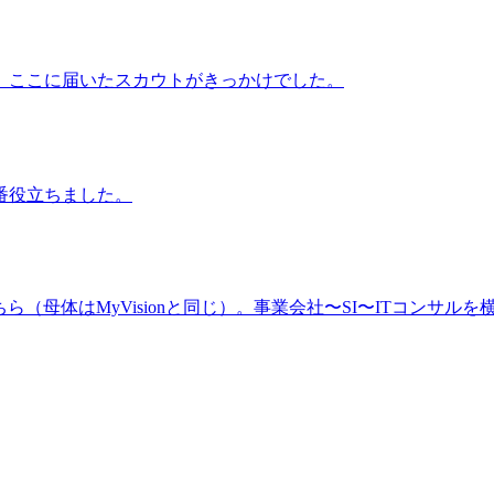
、ここに届いたスカウトがきっかけでした。
番役立ちました。
（母体はMyVisionと同じ）。事業会社〜SI〜ITコンサルを