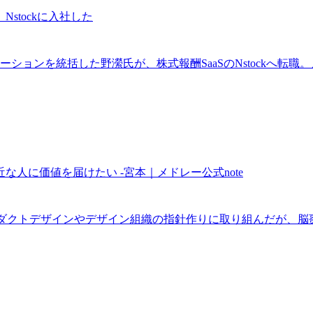
stockに入社した
ンを統括した野瀠氏が、株式報酬SaaSのNstockへ転職。メル
人に価値を届けたい -宮本｜メドレー公式note
。プロダクトデザインやデザイン組織の指針作りに取り組んだが、