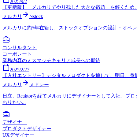
2025/9/2
【更新版】「メルカリでやり残した大きな宿題」を解くため、N
メルカリ
Nstock
メルカリに約5年在籍し、ストックオプションの設計・オペレーショ
コンサルタント
コーポレート
業務内容のミスマッチ
キャリア成長への期待
2025/2/27
【入社エントリー】デジタルプロダクトを通して、明日、身近な
メルカリ
メドレー
日立、Reaktorを経てメルカリにデザイナーとして入社
わりたい...
デザイナー
プロダクトデザイナー
UXデザイナー