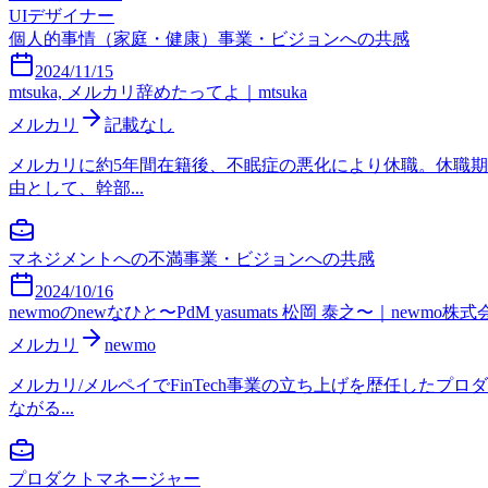
UIデザイナー
個人的事情（家庭・健康）
事業・ビジョンへの共感
2024/11/15
mtsuka, メルカリ辞めたってよ｜mtsuka
メルカリ
記載なし
メルカリに約5年間在籍後、不眠症の悪化により休職。休職
由として、幹部...
マネジメントへの不満
事業・ビジョンへの共感
2024/10/16
newmoのnewなひと〜PdM yasumats 松岡 泰之〜｜new
メルカリ
newmo
メルカリ/メルペイでFinTech事業の立ち上げを歴任した
ながる...
プロダクトマネージャー