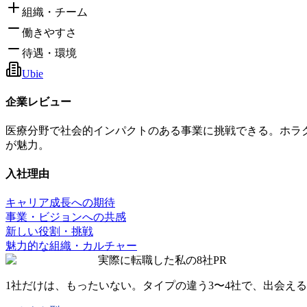
組織・チーム
働きやすさ
待遇・環境
Ubie
企業レビュー
医療分野で社会的インパクトのある事業に挑戦できる。ホラ
が魅力。
入社理由
キャリア成長への期待
事業・ビジョンへの共感
新しい役割・挑戦
魅力的な組織・カルチャー
実際に転職した私の8社
PR
1社だけは、もったいない。タイプの違う
3〜4社
で、出会える