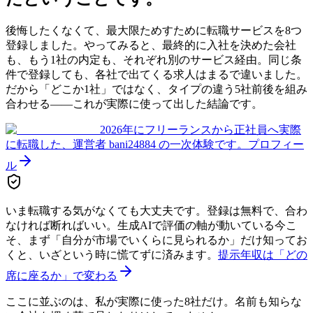
後悔したくなくて、最大限ためすために転職サービスを8つ
登録しました。やってみると、最終的に入社を決めた会社
も、もう1社の内定も、それぞれ別のサービス経由。同じ条
件で登録しても、各社で出てくる求人はまるで違いました。
だから「どこか1社」ではなく、タイプの違う5社前後を組み
合わせる——これが実際に使って出した結論です。
2026年にフリーランスから正社員へ実際
に転職した、運営者 bani24884 の一次体験です。
プロフィー
ル
いま転職する気がなくても大丈夫です。登録は無料で、合わ
なければ断ればいい。生成AIで評価の軸が動いている今こ
そ、まず「自分が市場でいくらに見られるか」だけ知ってお
くと、いざという時に慌てずに済みます。
提示年収は「どの
席に座るか」で変わる
ここに並ぶのは、私が実際に使った8社だけ。名前も知らな