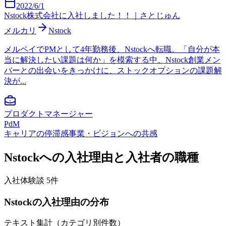
2022/6/1
Nstock株式会社に入社しました！！｜さとじゅん
メルカリ
Nstock
メルペイでPMとして4年勤務後、Nstockへ転職。「自分が本
当に解決したい課題は何か」を模索する中、Nstock創業メン
バーとの出会いをきっかけに、ストックオプションの課題解
決が...
プロダクトマネージャー
PdM
キャリアの停滞感
事業・ビジョンへの共感
Nstock
への入社理由と入社者の職種
入社体験談
5
件
Nstock
の入社理由の分布
テキスト集計（カテゴリ別件数）