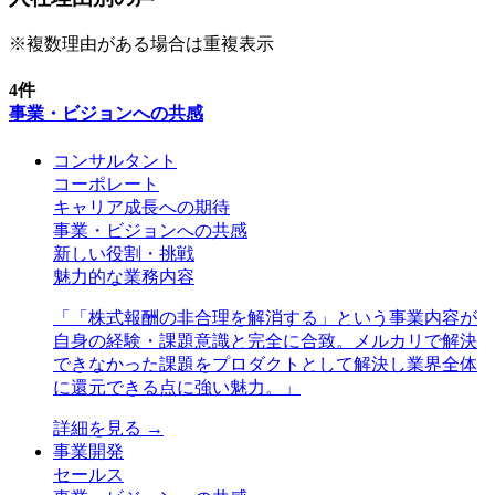
※複数理由がある場合は重複表示
4
件
事業・ビジョンへの共感
コンサルタント
コーポレート
キャリア成長への期待
事業・ビジョンへの共感
新しい役割・挑戦
魅力的な業務内容
「
「株式報酬の非合理を解消する」という事業内容が
自身の経験・課題意識と完全に合致。メルカリで解決
できなかった課題をプロダクトとして解決し業界全体
に還元できる点に強い魅力。
」
詳細を見る →
事業開発
セールス