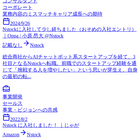
コンサルタント
コーポレート
業務内容のミスマッチ
キャリア成長への期待
2024/9/26
Nstockに入社して少し経ちました（おそめの入社エントリ）
｜Oppa / 小原 昂大 @Nstock
記載なし
Nstock
総合商社からAIチャットボット系スタートアップを経て、3
社目となるNstockへ転職。前職でのスタートアップ経験を通
じて「挑戦する人を増やしたい」という思いが芽生え、自身
の最初の転...
事業開発
セールス
事業・ビジョンへの共感
2022/8/2
Nstock に入社しました！ ｜じゃが
Amazon
Nstock