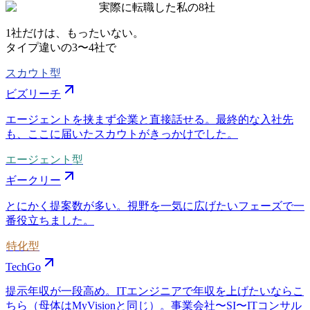
実際に転職した私の8社
1社だけは、もったいない。
タイプ違いの
3〜4社
で
スカウト型
ビズリーチ
エージェントを挟まず企業と直接話せる。最終的な入社先
も、ここに届いたスカウトがきっかけでした。
エージェント型
ギークリー
とにかく提案数が多い。視野を一気に広げたいフェーズで一
番役立ちました。
特化型
TechGo
提示年収が一段高め。ITエンジニアで年収を上げたいならこ
ちら（母体はMyVisionと同じ）。事業会社〜SI〜ITコンサル