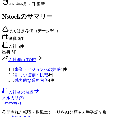
2026年6月18日
更新
Nstock
のサマリー
傾向は参考値（データ
5
件）
退職
0
件
入社
5
件
出典
5
件
入社理由 TOP3
1
事業・ビジョンへの共感
4
件
2
新しい役割・挑戦
4
件
3
魅力的な業務内容
4
件
入社者の前職
メルカリ
(
2
)
Amazon
(
2
)
公開された転職・退職エントリをAI分類＋人手確認で集