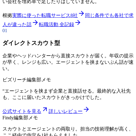
い会社を埋め草で足したりはしていません。
根拠
実際に使った転職サービス8社
同じ条件でも各社で求
人が違った話
転職活動 全記録
01
ダイレクトスカウト型
企業やヘッドハンターから直接スカウトが届く。年収の提示
が早く、レンジも広い。エージェントを挟まないぶん話が速
い。
ビズリーチ
編集部メモ
“
エージェントを挟まず企業と直接話せる。最終的な入社先
も、ここに届いたスカウトがきっかけでした。
公式サイトを見る
詳しいレビュー
Findy
編集部メモ
スカウトとエージェントの両取り。担当の技術理解が高く、
ここ経由で内定を1社もらえました。