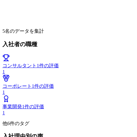
5
名のデータを集計
入社者の職種
コンサルタント
1
件の評価
1
コーポレート
1
件の評価
1
事業開発
1
件の評価
1
他
6
件のタグ
入社理由別の声