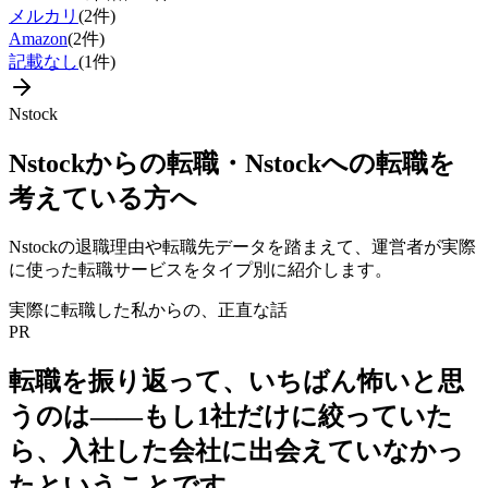
メルカリ
(
2
件)
Amazon
(
2
件)
記載なし
(
1
件)
Nstock
Nstock
からの転職・
Nstock
への転職を
考えている方へ
Nstock
の退職理由や転職先データを踏まえて、運営者が実際
に使った転職サービスをタイプ別に紹介します。
実際に転職した私からの、正直な話
PR
転職を振り返って、いちばん怖いと思
うのは——
もし1社だけに絞っていた
ら、入社した会社に出会えていなかっ
た
ということです。