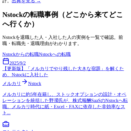
計。
出典を見る →
Nstock
の転職事例（どこから来てどこ
へ行くか）
Nstock
を退職した人・入社した人の実例を一覧で確認。前
職・転職先・退職理由がわかります。
Nstock
からの転職
Nstock
への転職
2025/9/2
【更新版】「メルカリでやり残した大きな宿題」を解くた
め、Nstockに入社した
メルカリ
Nstock
メルカリに約5年在籍し、ストックオプションの設計・オペ
レーションを統括した野瀠氏が、株式報酬SaaSのNstockへ転
職。メルカリ時代に紙・Excel・FAXに依存した非効率なス
ト...