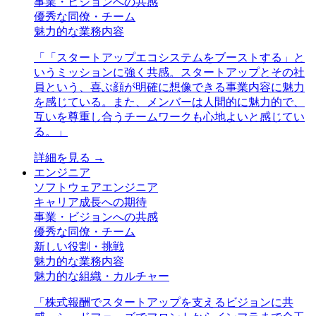
事業・ビジョンへの共感
優秀な同僚・チーム
魅力的な業務内容
「
「スタートアップエコシステムをブーストする」と
いうミッションに強く共感。スタートアップとその社
員という、喜ぶ顔が明確に想像できる事業内容に魅力
を感じている。また、メンバーは人間的に魅力的で、
互いを尊重し合うチームワークも心地よいと感じてい
る。
」
詳細を見る →
エンジニア
ソフトウェアエンジニア
キャリア成長への期待
事業・ビジョンへの共感
優秀な同僚・チーム
新しい役割・挑戦
魅力的な業務内容
魅力的な組織・カルチャー
「
株式報酬でスタートアップを支えるビジョンに共