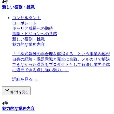
4
件
新しい役割・挑戦
コンサルタント
コーポレート
キャリア成長への期待
事業・ビジョンへの共感
新しい役割・挑戦
魅力的な業務内容
「
「株式報酬の非合理を解消する」という事業内容が
自身の経験・課題意識と完全に合致。メルカリで解決
できなかった課題をプロダクトとして解決し業界全体
に還元できる点に強い魅力。
」
詳細を見る →
他
3
件を見る
4
件
魅力的な業務内容