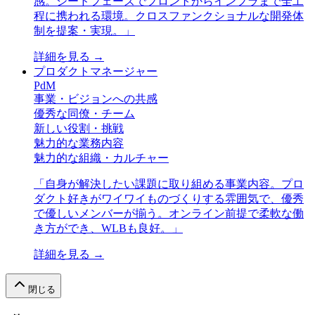
感。シードフェーズでフロントからインフラまで全工
程に携われる環境。クロスファンクショナルな開発体
制を提案・実現。
」
詳細を見る →
プロダクトマネージャー
PdM
事業・ビジョンへの共感
優秀な同僚・チーム
新しい役割・挑戦
魅力的な業務内容
魅力的な組織・カルチャー
「
自身が解決したい課題に取り組める事業内容。プロ
ダクト好きがワイワイものづくりする雰囲気で、優秀
で優しいメンバーが揃う。オンライン前提で柔軟な働
き方ができ、WLBも良好。
」
詳細を見る →
閉じる