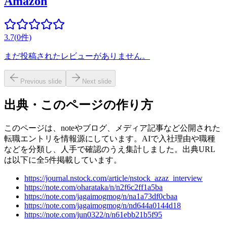
Amazon
3.7
(
0
件)
まだ投稿されたレビューがありません。
Previous slide
Next slide
出典・このページの作り方
このページは、noteやブログ、メディア記事など公開された
転職エントリを情報源にしています。AIで入社理由や職種
などを分類し、人手で確認のうえ集計しました。出典URL
は以下に全5件掲載しています。
https://journal.nstock.com/article/nstock_azaz_interview
https://note.com/oharataka/n/n2f6c2ff1a5ba
https://note.com/jagaimogmog/n/na1a73df0cbaa
https://note.com/jagaimogmog/n/nd644a0144d18
https://note.com/jun0322/n/n61ebb21b5f95