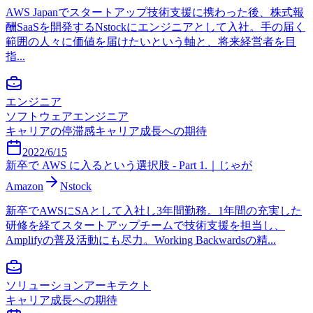
AWS Japanでスタートアップ技術支援に携わった後、株式報
酬SaaSを開発するNstockにエンジニアとして入社。手の届く
範囲の人々に価値を届けたいという軸と、将来経営者を目
指...
エンジニア
ソフトウェアエンジニア
キャリアの停滞感
キャリア成長への期待
2022/6/15
新卒で AWS に入るという選択肢 - Part 1.｜じゃが
Amazon
Nstock
新卒でAWSにSAとして入社し3年間勤務。1年間の充実した
研修を経てスタートアップチームで技術支援を担当し、
Amplifyの普及活動にも尽力。Working Backwardsの精...
ソリューションアーキテクト
キャリア成長への期待