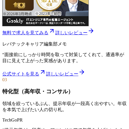
無料で求人を見てみる
詳しいレビュー
レバテックキャリア
編集部メモ
“
面接前にしっかり時間を取って対策してくれて、通過率が
目に見えて上がった実感があります。
公式サイトを見る
詳しいレビュー
03
特化型（高年収・コンサル）
領域を絞っているぶん、提示年収が一段高く出やすい。年収
を本気で上げたい人の切り札。
TechGo
PR