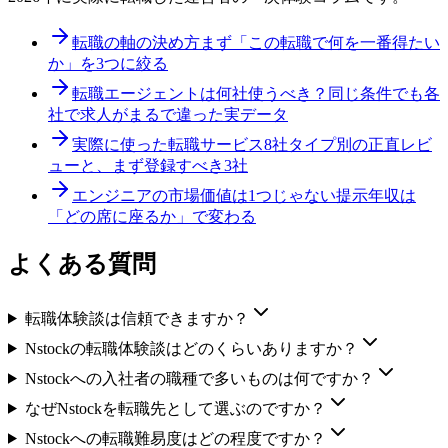
転職の軸の決め方
まず「この転職で何を一番得たい
か」を3つに絞る
転職エージェントは何社使うべき？
同じ条件でも各
社で求人がまるで違った実データ
実際に使った転職サービス8社
タイプ別の正直レビ
ューと、まず登録すべき3社
エンジニアの市場価値は1つじゃない
提示年収は
「どの席に座るか」で変わる
よくある質問
転職体験談は信頼できますか？
Nstockの転職体験談はどのくらいありますか？
Nstockへの入社者の職種で多いものは何ですか？
なぜNstockを転職先として選ぶのですか？
Nstockへの転職難易度はどの程度ですか？