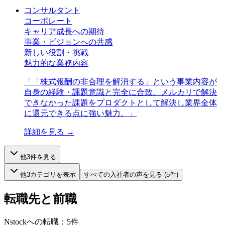
コンサルタント
コーポレート
キャリア成長への期待
事業・ビジョンへの共感
新しい役割・挑戦
魅力的な業務内容
「
「株式報酬の非合理を解消する」という事業内容が
自身の経験・課題意識と完全に合致。メルカリで解決
できなかった課題をプロダクトとして解決し業界全体
に還元できる点に強い魅力。
」
詳細を見る →
他
3
件を見る
他
3
カテゴリを表示
すべての
入社者
の声を見る (
5
件)
転職先と前職
Nstock
への転職：
5
件