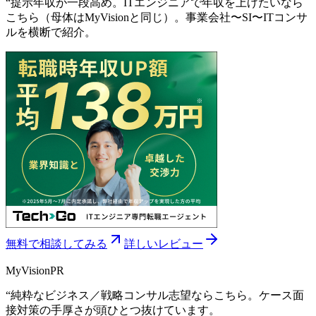
“
提示年収が一段高め。ITエンジニアで年収を上げたいなら
こちら（母体はMyVisionと同じ）。事業会社〜SI〜ITコンサ
ルを横断で紹介。
無料で相談してみる
詳しいレビュー
MyVision
PR
“
純粋なビジネス／戦略コンサル志望ならこちら。ケース面
接対策の手厚さが頭ひとつ抜けています。