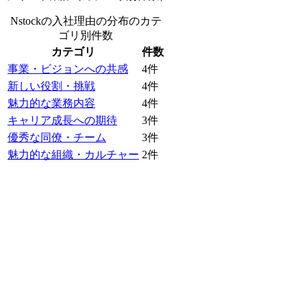
Nstockの入社理由の分布
のカテ
ゴリ別件数
カテゴリ
件数
事業・ビジョンへの共感
4
件
新しい役割・挑戦
4
件
魅力的な業務内容
4
件
キャリア成長への期待
3
件
優秀な同僚・チーム
3
件
魅力的な組織・カルチャー
2
件