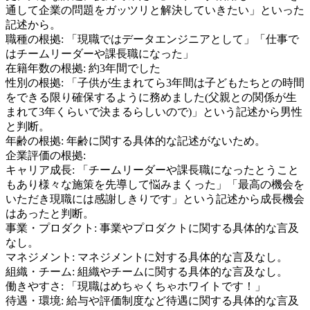
通して企業の問題をガッツリと解決していきたい」といった
記述から。
職種の根拠:
「現職ではデータエンジニアとして」「仕事で
はチームリーダーや課長職になった」
在籍年数の根拠:
約3年間でした
性別の根拠:
「子供が生まれてら3年間は子どもたちとの時間
をできる限り確保するように務めました(父親との関係が生
まれて3年くらいで決まるらしいので)」という記述から男性
と判断。
年齢の根拠:
年齢に関する具体的な記述がないため。
企業評価の根拠:
キャリア成長
:
「チームリーダーや課長職になったとうこと
もあり様々な施策を先導して悩みまくった」「最高の機会を
いただき現職には感謝しきりです」という記述から成長機会
はあったと判断。
事業・プロダクト
:
事業やプロダクトに関する具体的な言及
なし。
マネジメント
:
マネジメントに対する具体的な言及なし。
組織・チーム
:
組織やチームに関する具体的な言及なし。
働きやすさ
:
「現職はめちゃくちゃホワイトです！」
待遇・環境
:
給与や評価制度など待遇に関する具体的な言及