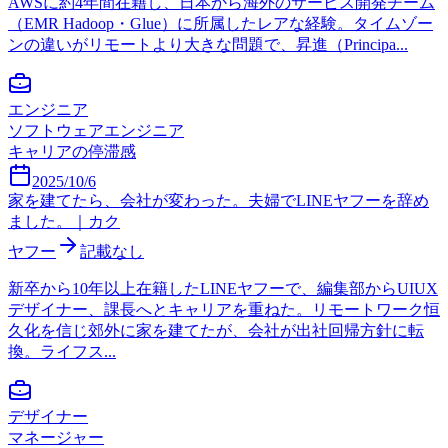
AWSに約4年間在籍し、日本から海外のサービス開発チーム
（EMR Hadoop・Glue）に所属したレアな経験。タイムゾー
ンの違いがリモートより大きな問題で、昇進（Principa...
エンジニア
ソフトウェアエンジニア
キャリアの停滞感
2025/10/6
家を建てたら、会社が変わった。夫婦でLINEヤフーを辞め
ました。｜カク
ヤフー
記載なし
新卒から10年以上在籍したLINEヤフーで、編集部からUIUX
デザイナー、課長へとキャリアを重ねた。リモートワーク恒
久化を信じ郊外に家を建てたが、会社が出社回帰方針に転
換。ライフス...
デザイナー
マネージャー