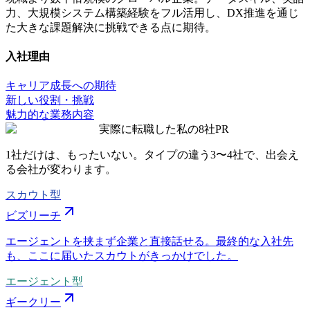
力、大規模システム構築経験をフル活用し、DX推進を通じ
た大きな課題解決に挑戦できる点に期待。
入社理由
キャリア成長への期待
新しい役割・挑戦
魅力的な業務内容
実際に転職した私の8社
PR
1社だけは、もったいない。タイプの違う
3〜4社
で、出会え
る会社が変わります。
スカウト型
ビズリーチ
エージェントを挟まず企業と直接話せる。最終的な入社先
も、ここに届いたスカウトがきっかけでした。
エージェント型
ギークリー