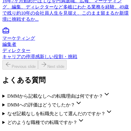
16年7ヶ月勤めたはてなを円満退職。広報、マーケティン
グ、編集、ディレクターなど多岐にわたる業務を経験。49歳
で残り約10年の会社員人生を見据え、このまま留まるか新環
境に挑戦するか...
マーケティング
編集者
ディレクター
キャリアの停滞感
新しい役割・挑戦
Previous slide
Next slide
よくある質問
DMMから記載なしへの転職理由は何ですか？
DMMへの評価はどうでしたか？
なぜ記載なしを転職先として選んだのですか？
どのような職種での転職ですか？