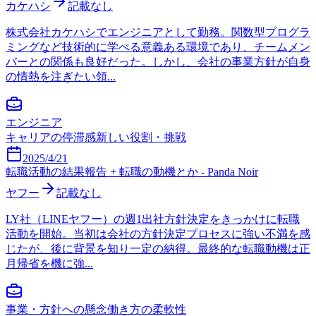
カケハシ
記載なし
株式会社カケハシでエンジニアとして勤務。関数型プログラ
ミングなど技術的に学べる意義ある環境であり、チームメン
バーとの関係も良好だった。しかし、会社の事業方針が自身
の情熱を注ぎたい領...
エンジニア
キャリアの停滞感
新しい役割・挑戦
2025/4/21
転職活動の結果報告 + 転職の動機とか - Panda Noir
ヤフー
記載なし
LY社（LINEヤフー）の週1出社方針決定をきっかけに転職
活動を開始。当初は会社の方針決定プロセスに強い不満を感
じたが、後に背景を知り一定の納得。最終的な転職動機は正
月帰省を機に強...
事業・方針への懸念
働き方の柔軟性