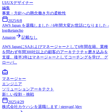
UI/UXデザイナー
編集
事業・方針への懸念
働き方の柔軟性
2025/6/8
AWS Japan を退職しました / 6年間大変お世話になりました -
log4ketancho
Amazon
記載なし
AWS JapanにSAおよびマネージャーとして6年間在籍。業種
を問わず年間300社以上の顧客のアーキテクチャ磨き込みを
支援。後半3年はマネージャーとしてコーチングを学び、グ
ローバ...
マネージャー
エンジニア
ソリューションアーキテクト
新しい役割・挑戦
2025/4/29
株式会社カケハシを退職します | stenyan[.]dev