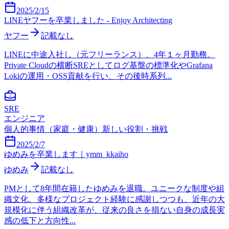
2025/2/15
LINEヤフーを卒業しました - Enjoy Architecting
ヤフー
記載なし
LINEに中途入社し（元フリーランス）、4年１ヶ月勤務。
Private Cloudの横断SREとしてログ基盤の標準化やGrafana
Lokiの運用・OSS貢献を行い、その後時系列...
SRE
エンジニア
個人的事情（家庭・健康）
新しい役割・挑戦
2025/2/7
ゆめみを卒業します｜ymm_kkaiho
ゆめみ
記載なし
PMとして8年間在籍したゆめみを退職。ユニークな制度や組
織文化、多様なプロジェクト経験に感謝しつつも、近年の大
規模化に伴う組織改革が、従来の良さを損ない自身の成長実
感の低下と方向性...