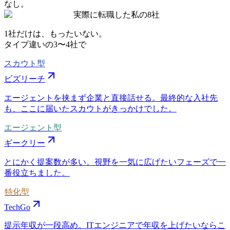
なし。
実際に転職した私の8社
1社だけは、もったいない。
タイプ違いの
3〜4社
で
スカウト型
ビズリーチ
エージェントを挟まず企業と直接話せる。最終的な入社先
も、ここに届いたスカウトがきっかけでした。
エージェント型
ギークリー
とにかく提案数が多い。視野を一気に広げたいフェーズで一
番役立ちました。
特化型
TechGo
提示年収が一段高め。ITエンジニアで年収を上げたいならこ