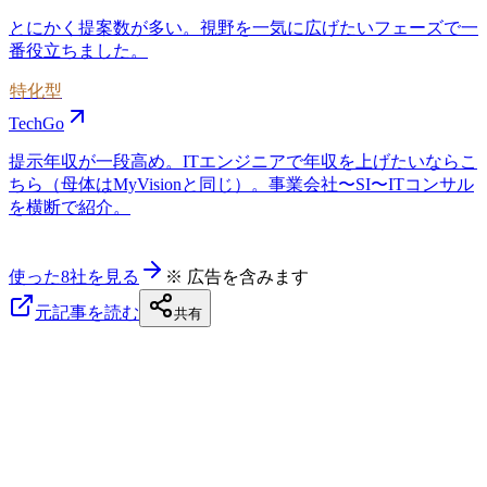
とにかく提案数が多い。視野を一気に広げたいフェーズで一
番役立ちました。
特化型
TechGo
提示年収が一段高め。ITエンジニアで年収を上げたいならこ
ちら（母体はMyVisionと同じ）。事業会社〜SI〜ITコンサル
を横断で紹介。
使った8社を見る
※ 広告を含みます
元記事を読む
共有