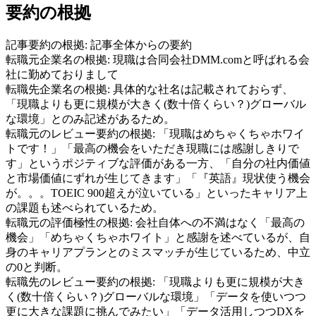
要約の根拠
記事要約の根拠:
記事全体からの要約
転職元企業名の根拠:
現職は合同会社DMM.comと呼ばれる会
社に勤めておりまして
転職先企業名の根拠:
具体的な社名は記載されておらず、
「現職よりも更に規模が大きく(数十倍くらい？)グローバル
な環境」とのみ記述があるため。
転職元のレビュー要約の根拠:
「現職はめちゃくちゃホワイ
トです！」「最高の機会をいただき現職には感謝しきりで
す」というポジティブな評価がある一方、「自分の社内価値
と市場価値にずれが生じてきます」「『英語』現状使う機会
が。。。TOEIC 900超えが泣いている」といったキャリア上
の課題も述べられているため。
転職元の評価極性の根拠:
会社自体への不満はなく「最高の
機会」「めちゃくちゃホワイト」と感謝を述べているが、自
身のキャリアプランとのミスマッチが生じているため、中立
の0と判断。
転職先のレビュー要約の根拠:
「現職よりも更に規模が大き
く(数十倍くらい？)グローバルな環境」「データを使いつつ
更に大きな課題に挑んでみたい」「データ活用しつつDXを