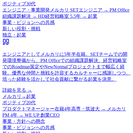
ポジティブ
30代
エンジニア・事業開発
メルカリ SETエンジニア → PM Office
組織課題解決 → HD経営戦略室 5.5年 → 起業
事業・ビジョンへの共感
新しい役割・挑戦
独立・起業
エンジニアとしてメルカリに5年半在籍。SETチームでの開
発環境整備から、PM Officeでの組織課題解決、経営戦略室
でのRoadmap策定やNewNormalプロジェクトまで幅広く経
験。優秀な仲間と挑戦を許容するカルチャーに感謝しつつ、
培った経験を活かして社会貢献に繋がる起業を決意。
詳細を見る →
メルカリ
→
起業
ポジティブ
20代
プロダクトマネージャー
在籍
4
年
高専・筑波大 → メルカリ
PM 4年 → WE UP 創業CEO
事業・方針への懸念
事業・ビジョンへの共感