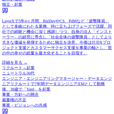
独立・起業
LayerXで5年4ヶ月間、BizDevやCS、PdMなど「遊撃隊員」
として多岐にわたる業務、特に立ち上げフェーズで活躍。同
社での経験と機会に深く感謝しつつ、自身の法人「インスト
ーラー」の経営に専念し「社会全体の遊撃隊員」としてより
大きな価値を発揮するために独立を決意。今後はIT/DXプロ
ジェクト支援とカスタマーサクセス支援を事業の軸とし、世
の中の幸せの総量を最大化することを目指す。
詳細を見る →
リクルート
→
起業
ニュートラル
30代
エンジニア・エンジニアリングマネージャー・データエンジ
ニア
リクルートで7年間データエンジニア/EMとして勤務
後、38歳で「Yard」を起業
事業・方針への懸念
裁量権の不足
事業・ビジョンへの共感