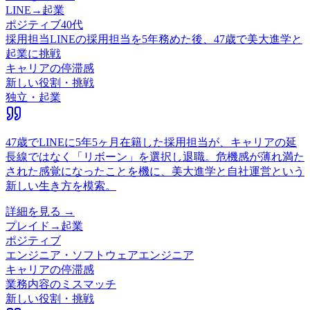
LINE
→
起業
ポジティブ
40代
採用担当
LINEの採用担当を5年務めた後、47歳で美大進学と
起業に挑戦
キャリアの停滞感
新しい役割・挑戦
独立・起業
47歳でLINEに5年5ヶ月在籍した採用担当が、キャリアの延
長線ではなく「リボーン」を選択し退職。危機感が薄れ満た
された感覚になったことを機に、美大進学と自社運営という
新しい生き方を模索。
詳細を見る →
プレイド
→
起業
ポジティブ
エンジニア・ソフトウェアエンジニア
キャリアの停滞感
業務内容のミスマッチ
新しい役割・挑戦