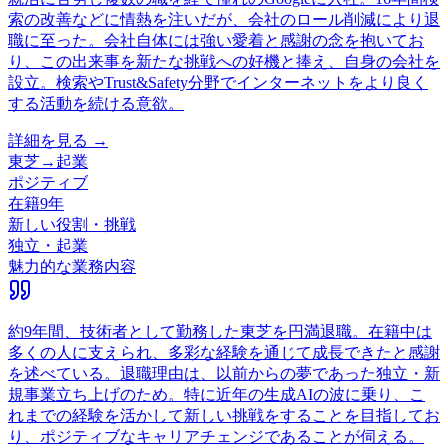
索の改善などに情熱を注いだが、会社のロール削減により退
職に至った。会社自体には強い愛着と感謝の念を抱いてお
り、この出来事を新たな挑戦への好機と捧え、自身の会社を
設立。検索やTrust&Safety分野でインターネットをより良く
する活動を続ける意欲。
詳細を見る →
東芝
→
起業
ポジティブ
在籍
9
年
新しい役割・挑戦
独立・起業
魅力的な業務内容
約9年間、技術者として勤務した東芝を円満退職。在籍中は
多くの人に支えられ、多彩な経験を通じて成長できたと感謝
を述べている。退職理由は、以前からの夢であった独立・新
規事業立ち上げのため。特に近年の生成AIの波に乗り、こ
れまでの経験を活かして新しい挑戦をすることを目指してお
り、ポジティブなキャリアチェンジであることが伺える。