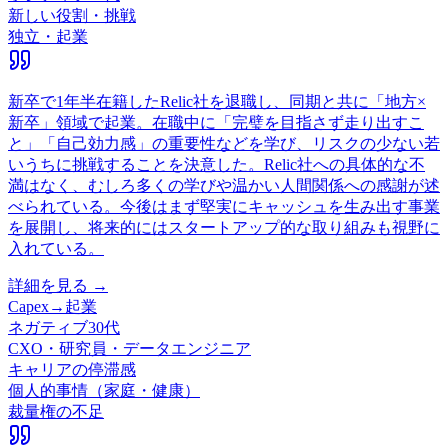
新しい役割・挑戦
独立・起業
新卒で1年半在籍したRelic社を退職し、同期と共に「地方×
新卒」領域で起業。在職中に「完璧を目指さず走り出すこ
と」「自己効力感」の重要性などを学び、リスクの少ない若
いうちに挑戦することを決意した。Relic社への具体的な不
満はなく、むしろ多くの学びや温かい人間関係への感謝が述
べられている。今後はまず堅実にキャッシュを生み出す事業
を展開し、将来的にはスタートアップ的な取り組みも視野に
入れている。
詳細を見る →
Capex
→
起業
ネガティブ
30代
CXO・研究員・データエンジニア
キャリアの停滞感
個人的事情（家庭・健康）
裁量権の不足