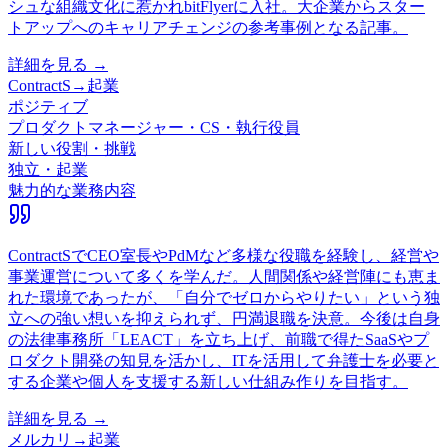
シュな組織文化に惹かれbitFlyerに入社。大企業からスター
トアップへのキャリアチェンジの参考事例となる記事。
詳細を見る →
ContractS
→
起業
ポジティブ
プロダクトマネージャー・CS・執行役員
新しい役割・挑戦
独立・起業
魅力的な業務内容
ContractSでCEO室長やPdMなど多様な役職を経験し、経営や
事業運営について多くを学んだ。人間関係や経営陣にも恵ま
れた環境であったが、「自分でゼロからやりたい」という独
立への強い想いを抑えられず、円満退職を決意。今後は自身
の法律事務所「LEACT」を立ち上げ、前職で得たSaaSやプ
ロダクト開発の知見を活かし、ITを活用して弁護士を必要と
する企業や個人を支援する新しい仕組み作りを目指す。
詳細を見る →
メルカリ
→
起業