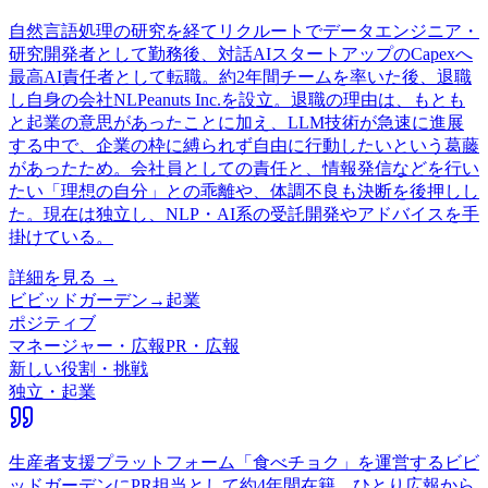
自然言語処理の研究を経てリクルートでデータエンジニア・
研究開発者として勤務後、対話AIスタートアップのCapexへ
最高AI責任者として転職。約2年間チームを率いた後、退職
し自身の会社NLPeanuts Inc.を設立。退職の理由は、もとも
と起業の意思があったことに加え、LLM技術が急速に進展
する中で、企業の枠に縛られず自由に行動したいという葛藤
があったため。会社員としての責任と、情報発信などを行い
たい「理想の自分」との乖離や、体調不良も決断を後押しし
た。現在は独立し、NLP・AI系の受託開発やアドバイスを手
掛けている。
詳細を見る →
ビビッドガーデン
→
起業
ポジティブ
マネージャー・広報PR・広報
新しい役割・挑戦
独立・起業
生産者支援プラットフォーム「食べチョク」を運営するビビ
ッドガーデンにPR担当として約4年間在籍。ひとり広報から