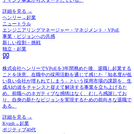
ティング事業からスタートしている。
詳細を見る →
ヘンリー
→
起業
ニュートラル
エンジニアリングマネージャー・マネジメント・VPoE
事業・ビジョンへの共感
新しい役割・挑戦
独立・起業
株式会社ヘンリーでVPoEを3年間務めた後、退職し起業する
ことを決意。在職中の採用活動を通じて感じた「知名度が低
い良い会社が埋もれてしまう」という採用市場の課題を、生
成AIの波をチャンスと捉えて解決する事業を立ち上げるた
め。前職へのネガティブな感情はなく、むしろ感謝してお
り、自身の新たなビジョンを実現するための前向きな退職で
ある。
詳細を見る →
Kyash
→
起業
ポジティブ
40代