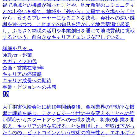
禍で地域との接点が減ったことや、地元新潟のコミュニティ
との出会いを経て、地域を「外から」支援する立場から「中
から」変えるプレーヤーになることを決意。会社への深い感
謝を述べつつ、これまでの知見を活かして地元新潟で起業
し、ふるさと納税の活用や事業創出を通じて地域貢献に挑戦
するという、前向きなキャリアチェンジを記している。
詳細を見る →
bitFlyer
→
起業
ネガティブ
30代
企画・営業
在籍
5
年
キャリアの停滞感
キャリア成長への期待
事業・ビジョンへの共感
大手損害保険会社に約10年間勤務後、金融業界の非効率な慣
習に課題を感じ、テクノロジーで世の中を変えることへの強
い関心からスタートアップへの転職を決意。将来の起業を見
据え、キャリアの幅を広げることを目指した。年収は下がっ
たものの、ビットコインという技術の将来性と、エネルギッ