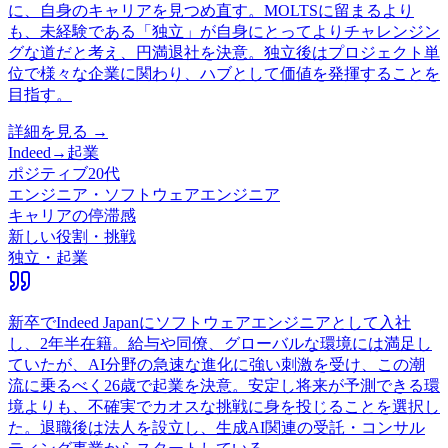
に、自身のキャリアを見つめ直す。MOLTSに留まるより
も、未経験である「独立」が自身にとってよりチャレンジン
グな道だと考え、円満退社を決意。独立後はプロジェクト単
位で様々な企業に関わり、ハブとして価値を発揮することを
目指す。
詳細を見る →
Indeed
→
起業
ポジティブ
20代
エンジニア・ソフトウェアエンジニア
キャリアの停滞感
新しい役割・挑戦
独立・起業
新卒でIndeed Japanにソフトウェアエンジニアとして入社
し、2年半在籍。給与や同僚、グローバルな環境には満足し
ていたが、AI分野の急速な進化に強い刺激を受け、この潮
流に乗るべく26歳で起業を決意。安定し将来が予測できる環
境よりも、不確実でカオスな挑戦に身を投じることを選択し
た。退職後は法人を設立し、生成AI関連の受託・コンサル