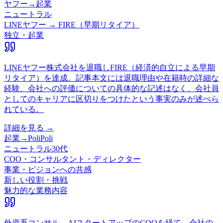
ヤフー
→
起業
ニュートラル
LINEヤフー → FIRE（早期リタイア）
独立・起業
LINEヤフー株式会社を退職しFIRE（経済的自立による早期
リタイア）を達成。記事本文には退職理由や在籍時の詳細な
経験、会社への評価についての具体的な記述はなく、会社員
としてのキャリアに区切りをつけたという事実のみが述べら
れている。
詳細を見る →
起業
→
PoliPoli
ニュートラル
30代
COO・コンサルタント・ディレクター
事業・ビジョンへの共感
新しい役割・挑戦
魅力的な業務内容
外資系コンサル、AIスタートアップのCOOを経て、会社の