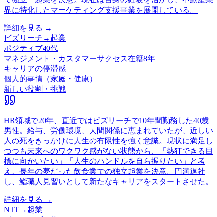
界に特化したマーケティング支援事業を展開している。
詳細を見る →
ビズリーチ
→
起業
ポジティブ
40代
マネジメント・カスタマーサクセス
在籍
8
年
キャリアの停滞感
個人的事情（家庭・健康）
新しい役割・挑戦
HR領域で20年、直近ではビズリーチで10年間勤務した40歳
男性。給与、労働環境、人間関係に恵まれていたが、近しい
人の死をきっかけに人生の有限性を強く意識。現状に満足し
つつも未来へのワクワク感がない状態から、「熱狂できる目
標に向かいたい」「人生のハンドルを自ら握りたい」と考
え、長年の夢だった飲食業での独立起業を決意。円満退社
し、鮨職人見習いとして新たなキャリアをスタートさせた。
詳細を見る →
NTT
→
起業