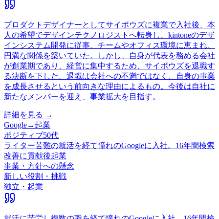
プロダクトデザイナーとしてサイボウズに複業で入社後、本
人の希望でデザインテクノロジストへ転身し、kintoneのデザ
インシステム開発に従事。チームやオフィス環境に恵まれ、
円満な関係を築いていた。しかし、自身が代表を務める会社
が創業期であり、経営に集中するため、サイボウズを退職す
る決断を下した。退職は会社への不満ではなく、自身の事業
を成長させるという前向きな理由によるもの。今後は自社に
新たなメンバーを迎え、事業拡大を目指す。
詳細を見る →
Google
→
起業
ポジティブ
50代
ライター
苦難の就活を経て憧れのGoogleに入社。16年間検索
改善に貢献後起業
事業・方針への懸念
新しい役割・挑戦
独立・起業
就活に苦労し複数の職を経て憧れのGoogleに入社。16年間検