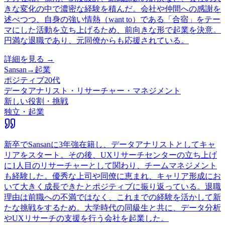
きな変化の中で濃密な経験を積んだ。会社や仲間への感謝を
述べつつ、自身の強い情熱（want to）である「合宿」をテー
マにした活動を立ち上げるため、前向きな形で起業を決意。
円満な退職であり、元同僚からも応援されている。
詳細を見る →
Sansan
→
起業
ポジティブ
20代
データアナリスト・リサーチャー・マネジメント
新しい役割・挑戦
独立・起業
新卒でSansanに3年強在籍し、データアナリストとしてキャ
リアをスタート。その後、UXリサーチセンターの立ち上げ
に1人目のリサーチャーとして関わり、チームマネジメント
も経験した。優秀な上司や同僚に恵まれ、キャリア形成にお
いて大きく成長できたとポジティブに振り返っている。退職
理由は前職への不満ではなく、これまでの経験を活かして新
たな挑戦をするため。大学時代の同級生と共に、データ分析
やUXリサーチの支援を行う会社を起業した。