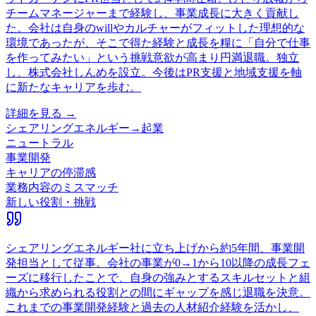
チームマネージャーまで経験し、事業成長に大きく貢献し
た。会社は自身のwillやカルチャーがフィットした理想的な
環境であったが、そこで得た経験と成長を糧に「自分で仕事
を作ってみたい」という挑戦意欲が高まり円満退職。独立
し、株式会社しんめを設立。今後はPR支援と地域支援を軸
に新たなキャリアを歩む。
詳細を見る →
シェアリングエネルギー
→
起業
ニュートラル
事業開発
キャリアの停滞感
業務内容のミスマッチ
新しい役割・挑戦
シェアリングエネルギー社に立ち上げから約5年間、事業開
発担当として従事。会社の事業が0→1から10以降の成長フェ
ーズに移行したことで、自身の強みとするスキルセットと組
織から求められる役割との間にギャップを感じ退職を決意。
これまでの事業開発経験と過去の人材紹介経験を活かし、