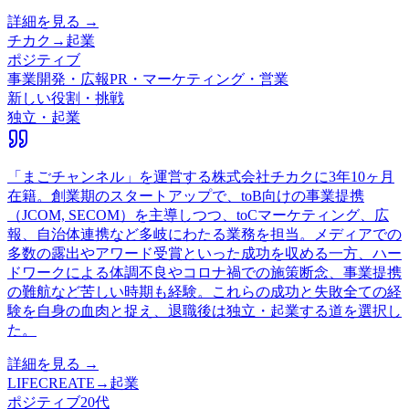
詳細を見る →
チカク
→
起業
ポジティブ
事業開発・広報PR・マーケティング・営業
新しい役割・挑戦
独立・起業
「まごチャンネル」を運営する株式会社チカクに3年10ヶ月
在籍。創業期のスタートアップで、toB向けの事業提携
（JCOM, SECOM）を主導しつつ、toCマーケティング、広
報、自治体連携など多岐にわたる業務を担当。メディアでの
多数の露出やアワード受賞といった成功を収める一方、ハー
ドワークによる体調不良やコロナ禍での施策断念、事業提携
の難航など苦しい時期も経験。これらの成功と失敗全ての経
験を自身の血肉と捉え、退職後は独立・起業する道を選択し
た。
詳細を見る →
LIFECREATE
→
起業
ポジティブ
20代