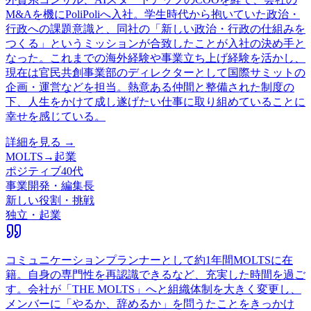
M&Aを機にPoliPoliへ入社。学生時代から抱いていた政治・
行政への課題意識と、同社の「新しい政治・行政の仕組みを
つくる」というミッションが合致したことが入社の決め手と
なった。これまでの海外経験や事業立ち上げ経験を活かし、
現在は官民共創事業部のディレクターとして国際サミットの
企画・運営などを担当。熱意ある仲間と整備された制度の
下、人生をかけて成し遂げたい仕事に取り組めていることに
幸せを感じている。
詳細を見る →
MOLTS
→
起業
ポジティブ
40代
事業開発・編集長
新しい役割・挑戦
独立・起業
コミュニケーションプランナーとして約1年間MOLTSに在
籍。自身の専門性を再認識できるなど、充実した時間を過ご
す。会社が「THE MOLTS」へと組織体制を大きく変更し、
メンバーに「やるか、辞めるか」を問うたことをきっかけ