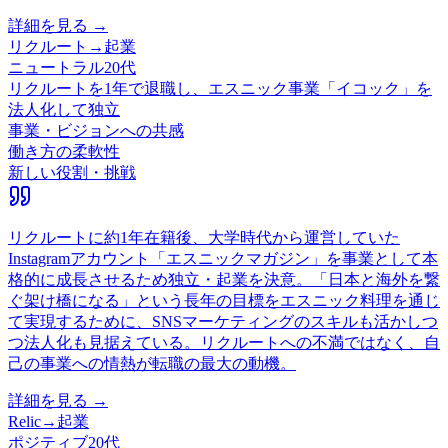
詳細を見る →
リクルート
→
起業
ニュートラル
20代
リクルートを1年で退職し、エスニック事業「イコック」を
法人化して独立
事業・ビジョンへの共感
働き方の柔軟性
新しい役割・挑戦
リクルートに約1年在籍後、大学時代から運営していた
Instagramアカウント「エスニックマガジン」を事業として本
格的に成長させるため独立・起業を決意。「日本と海外を繋
ぐ架け橋になる」という長年の目標をエスニック料理を通じ
て実現するために、SNSマーケティングのスキルも活かしつ
つ法人化も見据えている。リクルートへの不満ではなく、自
己の事業への情熱が転職の最大の動機。
詳細を見る →
Relic
→
起業
ポジティブ
20代