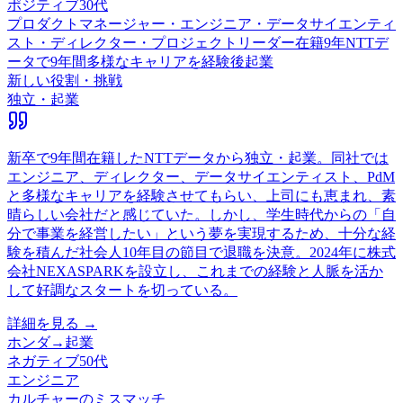
ポジティブ
30代
プロダクトマネージャー・エンジニア・データサイエンティ
スト・ディレクター・プロジェクトリーダー
在籍
9
年
NTTデ
ータで9年間多様なキャリアを経験後起業
新しい役割・挑戦
独立・起業
新卒で9年間在籍したNTTデータから独立・起業。同社では
エンジニア、ディレクター、データサイエンティスト、PdM
と多様なキャリアを経験させてもらい、上司にも恵まれ、素
晴らしい会社だと感じていた。しかし、学生時代からの「自
分で事業を経営したい」という夢を実現するため、十分な経
験を積んだ社会人10年目の節目で退職を決意。2024年に株式
会社NEXASPARKを設立し、これまでの経験と人脈を活か
して好調なスタートを切っている。
詳細を見る →
ホンダ
→
起業
ネガティブ
50代
エンジニア
カルチャーのミスマッチ