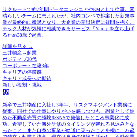
リクルートで約7年間データエンジニアやEMとして従事。素
晴らしいチームに恵まれたが、社内コンペで起案した新規事
業が最終的に撤退となり、大企業の意思決定に疑問を抱く。
テック人材が気軽に相談できるサービス「Yard」を立ち上げ
るため38歳で起業。
詳細を見る →
三井物産
→
起業
ポジティブ
20代
コーポレート
在籍
3
年
キャリアの停滞感
キャリア成長への期待
新しい役割・挑戦
新卒で三井物産に入社し3年半、リスクマネジメント業務に
従事。同社での仕事にやりがいを感じつつも、副業として始
めた不動産売買の経験をSNSで発信したところ事業化に成
功。希望していた海外研修のタイミングが遅れる見込みとな
ったこと、また自身の事業が軌道に乗ったことを機に、27歳
で独立・起業を決意。現在は自身の経験を活かし、不動産業