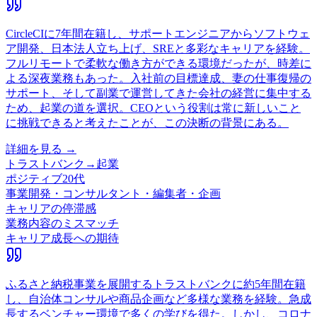
CircleCIに7年間在籍し、サポートエンジニアからソフトウェ
ア開発、日本法人立ち上げ、SREと多彩なキャリアを経験。
フルリモートで柔軟な働き方ができる環境だったが、時差に
よる深夜業務もあった。入社前の目標達成、妻の仕事復帰の
サポート、そして副業で運営してきた会社の経営に集中する
ため、起業の道を選択。CEOという役割は常に新しいこと
に挑戦できると考えたことが、この決断の背景にある。
詳細を見る →
トラストバンク
→
起業
ポジティブ
20代
事業開発・コンサルタント・編集者・企画
キャリアの停滞感
業務内容のミスマッチ
キャリア成長への期待
ふるさと納税事業を展開するトラストバンクに約5年間在籍
し、自治体コンサルや商品企画など多様な業務を経験。急成
長するベンチャー環境で多くの学びを得た。しかし、コロナ