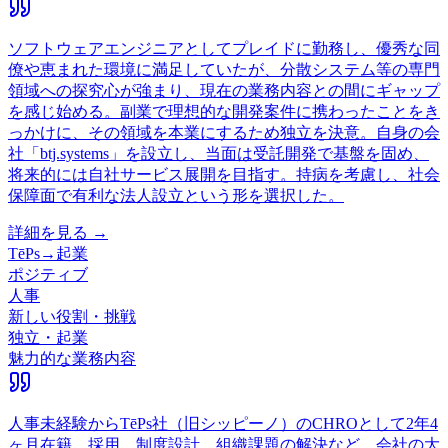
ソフトウェアエンジニアとしてプレイドに勤務し、優秀な同
僚や恵まれた環境に満足していたが、分散システム等の専門
領域への探究心が強まり、現在の業務内容との間にギャップ
を感じ始める。副業で理想的な開発案件に携わったことをき
っかけに、その領域を本業にするため独立を決意。自身の会
社「btj.systems」を設立し、当面は受託開発で基盤を固め、
将来的には自社サービス展開を目指す。持病を考慮し、社会
保障面で有利な法人設立という形を選択した。
詳細を見る →
TēPs
→
起業
ポジティブ
人事
新しい役割・挑戦
独立・起業
魅力的な業務内容
人事未経験からTēPs社（旧シッピーノ）のCHROとして2年4
ヶ月在籍。採用、制度設計、組織課題の解決など、会社の大