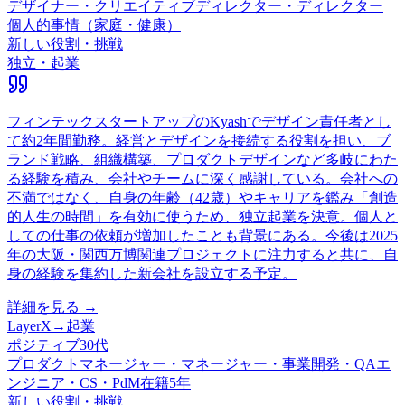
デザイナー・クリエイティブディレクター・ディレクター
個人的事情（家庭・健康）
新しい役割・挑戦
独立・起業
フィンテックスタートアップのKyashでデザイン責任者とし
て約2年間勤務。経営とデザインを接続する役割を担い、ブ
ランド戦略、組織構築、プロダクトデザインなど多岐にわた
る経験を積み、会社やチームに深く感謝している。会社への
不満ではなく、自身の年齢（42歳）やキャリアを鑑み「創造
的人生の時間」を有効に使うため、独立起業を決意。個人と
しての仕事の依頼が増加したことも背景にある。今後は2025
年の大阪・関西万博関連プロジェクトに注力すると共に、自
身の経験を集約した新会社を設立する予定。
詳細を見る →
LayerX
→
起業
ポジティブ
30代
プロダクトマネージャー・マネージャー・事業開発・QAエ
ンジニア・CS・PdM
在籍
5
年
新しい役割・挑戦