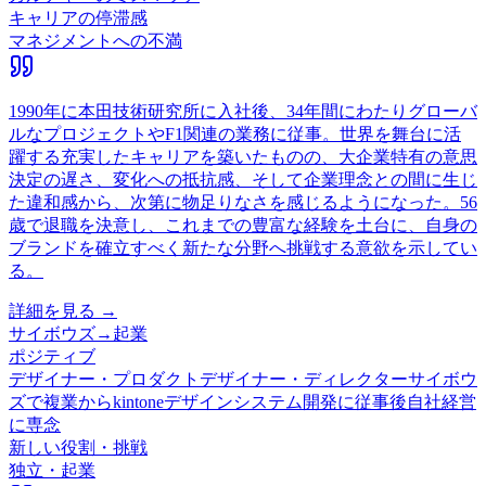
キャリアの停滞感
マネジメントへの不満
1990年に本田技術研究所に入社後、34年間にわたりグローバ
ルなプロジェクトやF1関連の業務に従事。世界を舞台に活
躍する充実したキャリアを築いたものの、大企業特有の意思
決定の遅さ、変化への抵抗感、そして企業理念との間に生じ
た違和感から、次第に物足りなさを感じるようになった。56
歳で退職を決意し、これまでの豊富な経験を土台に、自身の
ブランドを確立すべく新たな分野へ挑戦する意欲を示してい
る。
詳細を見る →
サイボウズ
→
起業
ポジティブ
デザイナー・プロダクトデザイナー・ディレクター
サイボウ
ズで複業からkintoneデザインシステム開発に従事後自社経営
に専念
新しい役割・挑戦
独立・起業