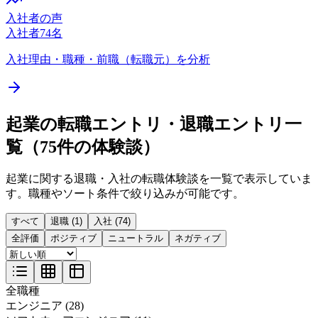
入社者の声
入社者
74
名
入社理由・職種・前職（転職元）を分析
起業
の転職エントリ・退職エントリ一
覧（
75
件の体験談）
起業
に関する退職・入社の転職体験談を一覧で表示していま
す。職種やソート条件で絞り込みが可能です。
すべて
退職 (1)
入社 (74)
全評価
ポジティブ
ニュートラル
ネガティブ
全職種
エンジニア
(
28
)