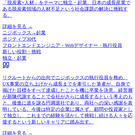
「脱炭素×人材」をテーマに独立・起業。日本の成長産業で
ある脱炭素領域の人材不足という社会課題の解決に挑戦す
る。
詳細を見る →
ニジボックス
→
起業
ポジティブ
30代
フロントエンドエンジニア・Webデザイナー・執行役員
新しい役割・挑戦
独立・起業
リクルートからの出向でニジボックスの執行役員を務め、
UX事業の立ち上げから成長までを牽引した筆者が、自身で
掲げた目標をすべて達成したことを機に卒業を決意。経営層
が新陳代謝することで会社がさらに成長するという考えのも
と、後進に道を譲る円満退社であり、両社への深い感謝を表
明している。今後は特定の企業に属さず、顧問や投資家とし
て独立し、これまでの経験を活かして挑戦し続ける人々を応
援するという新しいキャリアに踏み出す。
詳細を見る →