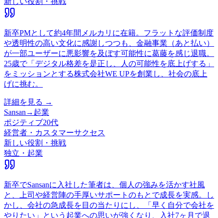
新しい役割・挑戦
新卒PMとして約4年間メルカリに在籍。フラットな評価制度
や透明性の高い文化に感謝しつつも、金融事業（あと払い）
が一部ユーザーに悪影響を及ぼす可能性に葛藤を感じ退職。
25歳で「デジタル格差を是正し、人の可能性を底上げする」
をミッションとする株式会社WE UPを創業し、社会の底上
げに挑む。
詳細を見る →
Sansan
→
起業
ポジティブ
20代
経営者・カスタマーサクセス
新しい役割・挑戦
独立・起業
新卒でSansanに入社した筆者は、個人の強みを活かす社風
と、上司や経営陣の手厚いサポートのもとで成長を実感。し
かし、会社の急成長を目の当たりにし、「早く自分で会社を
やりたい」という起業への思いが強くなり、入社7ヶ月で退