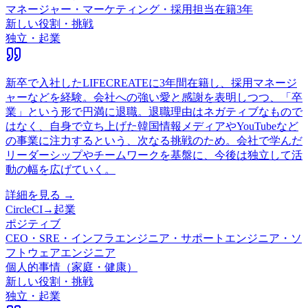
マネージャー・マーケティング・採用担当
在籍
3
年
新しい役割・挑戦
独立・起業
新卒で入社したLIFECREATEに3年間在籍し、採用マネージ
ャーなどを経験。会社への強い愛と感謝を表明しつつ、「卒
業」という形で円満に退職。退職理由はネガティブなもので
はなく、自身で立ち上げた韓国情報メディアやYouTubeなど
の事業に注力するという、次なる挑戦のため。会社で学んだ
リーダーシップやチームワークを基盤に、今後は独立して活
動の幅を広げていく。
詳細を見る →
CircleCI
→
起業
ポジティブ
CEO・SRE・インフラエンジニア・サポートエンジニア・ソ
フトウェアエンジニア
個人的事情（家庭・健康）
新しい役割・挑戦
独立・起業