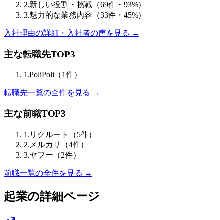
2
.
新しい役割・挑戦
（
69
件・
93
%）
3
.
魅力的な業務内容
（
33
件・
45
%）
入社理由の詳細・入社者の声を見る →
主な転職先TOP3
1
.
PoliPoli
（
1
件）
転職先一覧の全件を見る →
主な前職TOP3
1
.
リクルート
（
5
件）
2
.
メルカリ
（
4
件）
3
.
ヤフー
（
2
件）
前職一覧の全件を見る →
起業
の詳細ページ