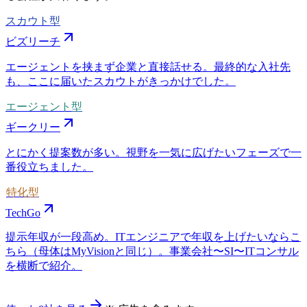
スカウト型
ビズリーチ
エージェントを挟まず企業と直接話せる。最終的な入社先
も、ここに届いたスカウトがきっかけでした。
エージェント型
ギークリー
とにかく提案数が多い。視野を一気に広げたいフェーズで一
番役立ちました。
特化型
TechGo
提示年収が一段高め。ITエンジニアで年収を上げたいならこ
ちら（母体はMyVisionと同じ）。事業会社〜SI〜ITコンサル
を横断で紹介。