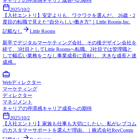
キャリアの停滞感
キャリア成長への期待
2025/10/2
【入社エントリ】安定よりも、ワクワクを選んだ。 26歳・2
度目の転職で見えた“自分らしい働き方”｜Little Rooms,Inc.
記載なし
Little Rooms
新卒でデジタルマーケティング会社、その後デザイン会社を
経て、3社目としてLittle Roomsへ転職。2社目では管理職と
して幅広い業務をこなし事業成長に貢献し、大きな成長と達
成感...
Webディレクター
マーケティング
ディレクター
マネジメント
キャリアの停滞感
キャリア成長への期待
2025/10/2
【入社エントリ】家族も仕事も大切にしたい。私がレブコム
のカスタマーサポートを選んだ理由。｜株式会社RevComm