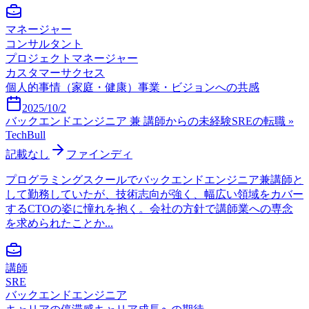
マネージャー
コンサルタント
プロジェクトマネージャー
カスタマーサクセス
個人的事情（家庭・健康）
事業・ビジョンへの共感
2025/10/2
バックエンドエンジニア 兼 講師からの未経験SREの転職 »
TechBull
記載なし
ファインディ
プログラミングスクールでバックエンドエンジニア兼講師と
して勤務していたが、技術志向が強く、幅広い領域をカバー
するCTOの姿に憧れを抱く。会社の方針で講師業への専念
を求められたことか...
講師
SRE
バックエンドエンジニア