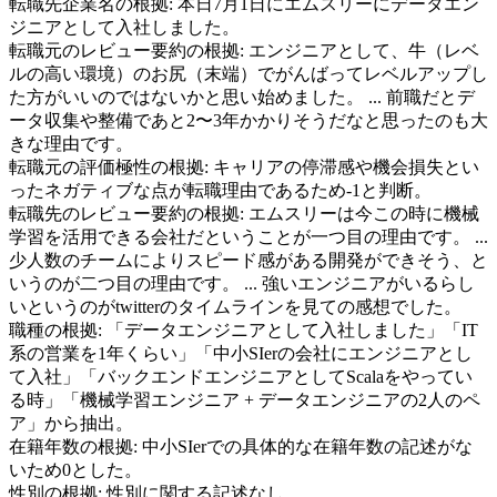
転職先企業名の根拠:
本日7月1日にエムスリーにデータエン
ジニアとして入社しました。
転職元のレビュー要約の根拠:
エンジニアとして、牛（レベ
ルの高い環境）のお尻（末端）でがんばってレベルアップし
た方がいいのではないかと思い始めました。 ... 前職だとデ
ータ収集や整備であと2〜3年かかりそうだなと思ったのも大
きな理由です。
転職元の評価極性の根拠:
キャリアの停滞感や機会損失とい
ったネガティブな点が転職理由であるため-1と判断。
転職先のレビュー要約の根拠:
エムスリーは今この時に機械
学習を活用できる会社だということが一つ目の理由です。 ...
少人数のチームによりスピード感がある開発ができそう、と
いうのが二つ目の理由です。 ... 強いエンジニアがいるらし
いというのがtwitterのタイムラインを見ての感想でした。
職種の根拠:
「データエンジニアとして入社しました」「IT
系の営業を1年くらい」「中小SIerの会社にエンジニアとし
て入社」「バックエンドエンジニアとしてScalaをやってい
る時」「機械学習エンジニア + データエンジニアの2人のペ
ア」から抽出。
在籍年数の根拠:
中小SIerでの具体的な在籍年数の記述がな
いため0とした。
性別の根拠:
性別に関する記述なし。