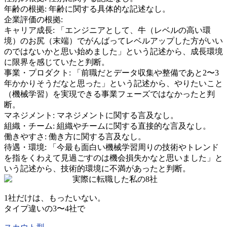
年齢の根拠:
年齢に関する具体的な記述なし。
企業評価の根拠:
キャリア成長
:
「エンジニアとして、牛（レベルの高い環
境）のお尻（末端）でがんばってレベルアップした方がいい
のではないかと思い始めました」という記述から、成長環境
に限界を感じていたと判断。
事業・プロダクト
:
「前職だとデータ収集や整備であと2〜3
年かかりそうだなと思った」という記述から、やりたいこと
（機械学習）を実現できる事業フェーズではなかったと判
断。
マネジメント
:
マネジメントに関する言及なし。
組織・チーム
:
組織やチームに関する直接的な言及なし。
働きやすさ
:
働き方に関する言及なし。
待遇・環境
:
「今最も面白い機械学習周りの技術やトレンド
を指をくわえて見過ごすのは機会損失かなと思いました」と
いう記述から、技術的環境に不満があったと判断。
実際に転職した私の8社
1社だけは、もったいない。
タイプ違いの
3〜4社
で