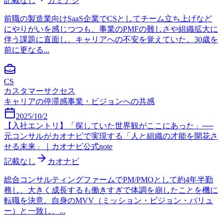
記載なし
カミナシ
前職の製造業向けSaaS企業でCSとしてチーム立ち上げなど
にやりがいを感じつつも、事業のPMFの難しさや組織拡大に
伴う課題に直面し、キャリアへの不安を覚えていた。30歳を
前に更なる...
CS
カスタマーサクセス
キャリアの停滞感
事業・ビジョンへの共感
2025/10/2
【入社エントリ】「探していた世界観がここにあった」──
元コンサルがカオナビで実現する「人と組織の才能を開花さ
せる未来」｜カオナビ公式note
記載なし
カオナビ
総合コンサルティングファームでPM/PMOとして約4年半勤
務し、大きく成長するも働きすぎで体調を崩したことを機に
転職を決意。自身のMVV（ミッション・ビジョン・バリュ
ー）と一致し、...