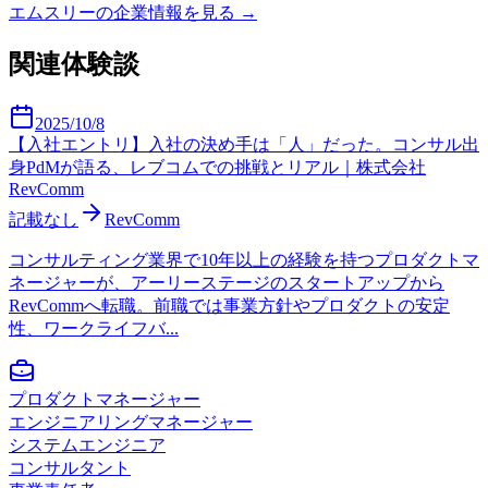
エムスリー
の企業情報を見る →
関連体験談
2025/10/8
【入社エントリ】入社の決め手は「人」だった。コンサル出
身PdMが語る、レブコムでの挑戦とリアル｜株式会社
RevComm
記載なし
RevComm
コンサルティング業界で10年以上の経験を持つプロダクトマ
ネージャーが、アーリーステージのスタートアップから
RevCommへ転職。前職では事業方針やプロダクトの安定
性、ワークライフバ...
プロダクトマネージャー
エンジニアリングマネージャー
システムエンジニア
コンサルタント