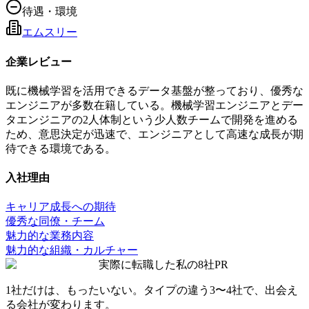
待遇・環境
エムスリー
企業レビュー
既に機械学習を活用できるデータ基盤が整っており、優秀な
エンジニアが多数在籍している。機械学習エンジニアとデー
タエンジニアの2人体制という少人数チームで開発を進める
ため、意思決定が迅速で、エンジニアとして高速な成長が期
待できる環境である。
入社理由
キャリア成長への期待
優秀な同僚・チーム
魅力的な業務内容
魅力的な組織・カルチャー
実際に転職した私の8社
PR
1社だけは、もったいない。タイプの違う
3〜4社
で、出会え
る会社が変わります。