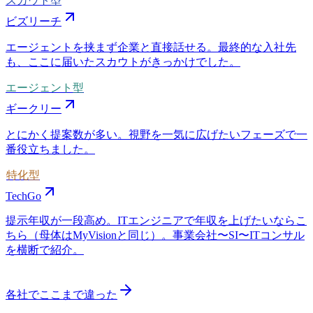
スカウト型
ビズリーチ
エージェントを挟まず企業と直接話せる。最終的な入社先
も、ここに届いたスカウトがきっかけでした。
エージェント型
ギークリー
とにかく提案数が多い。視野を一気に広げたいフェーズで一
番役立ちました。
特化型
TechGo
提示年収が一段高め。ITエンジニアで年収を上げたいならこ
ちら（母体はMyVisionと同じ）。事業会社〜SI〜ITコンサル
を横断で紹介。
各社でここまで違った