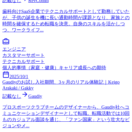
記載なし
RevComm
歯科向けSaaS企業でテクニカルサポートとして勤務していた
が、子供の誕生を機に長い通勤時間が課題となり、家族との
時間を確保するため転職を決意。自身のスキルを活かしつ
つ、ワークライフ...
エンジニア
カスタマーサポート
テクニカルサポート
個人的事情（家庭・健康）
キャリア成長への期待
2025/10/1
Gaudiyのお試し入社期間、3ヶ月のリアル体験記｜Keigo
Arakaki / Gakky
記載なし
Gaudiy
プロスポーツクラブチームのデザイナーから、Gaudiy社へコ
ミュニケーションデザイナーとして転職。転職活動では10回
ものカジュアル面談を通じ、「ファン国家」という壮大なビ
ジョンやメ...