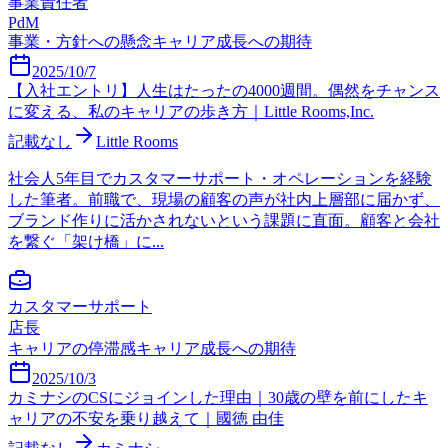
事業責任者
PdM
事業・方針への懸念
キャリア成長への期待
2025/10/7
【入社エントリ】人生はたったの4000週間。偶然をチャンス
に変える、私のキャリアの歩き方｜Little Rooms,Inc.
記載なし
Little Rooms
社会人5年目でカスタマーサポート・オペレーションを経験
した筆者。前職で、現場の顧客の声が社内上層部に届かず、
ブランド作りに活かされないという課題に直面。顧客と会社
を繋ぐ「架け橋」に...
カスタマーサポート
店長
キャリアの停滞感
キャリア成長への期待
2025/10/3
カミナシのCSにジョインした理由｜30歳の壁を前にしたキ
ャリアの不安を乗り越えて｜國徳 由佳