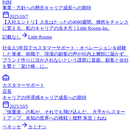
PdM
事業・方針への懸念
キャリア成長への期待
2025/10/7
【入社エントリ】人生はたったの4000週間。偶然をチャンス
に変える、私のキャリアの歩き方｜Little Rooms,Inc.
記載なし
Little Rooms
社会人5年目でカスタマーサポート・オペレーションを経験
した筆者。前職で、現場の顧客の声が社内上層部に届かず、
ブランド作りに活かされないという課題に直面。顧客と会社
を繋ぐ「架け橋」に...
カスタマーサポート
店長
キャリアの停滞感
キャリア成長への期待
2025/10/5
「慎重派」の私が、それでも飛び込んだ。 大手からスター
トアップ、未知の世界への挑戦｜畑野 朱音｜ねね
ベネッセ
カミナシ