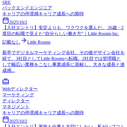
SRE
バックエンドエンジニア
キャリアの停滞感
キャリア成長への期待
2025/10/2
【入社エントリ】安定よりも、ワクワクを選んだ。 26歳・2
度目の転職で見えた“自分らしい働き方”｜Little Rooms,Inc.
記載なし
Little Rooms
新卒でデジタルマーケティング会社、その後デザイン会社を
経て、3社目としてLittle Roomsへ転職。2社目では管理職と
して幅広い業務をこなし事業成長に貢献し、大きな成長と達
成感...
Webディレクター
マーケティング
ディレクター
マネジメント
キャリアの停滞感
キャリア成長への期待
2025/10/2
【入社エントリ】家族も仕事も大切にしたい。私がレブコム