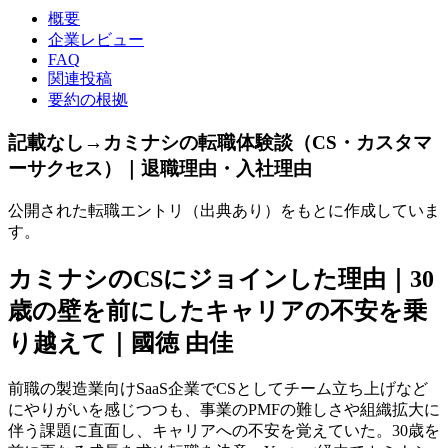
概要
企業レビュー
FAQ
関連投稿
要約の根拠
記載なし→カミナシの転職体験談（CS・カスタマ
ーサクセス）｜退職理由・入社理由
公開された転職エントリ（出典あり）をもとに作成していま
す。
カミナシのCSにジョインした理由｜30
歳の壁を前にしたキャリアの不安を乗
り越えて｜國徳 由佳
前職の製造業向けSaaS企業でCSとしてチーム立ち上げなど
にやりがいを感じつつも、事業のPMFの難しさや組織拡大に
伴う課題に直面し、キャリアへの不安を覚えていた。30歳を