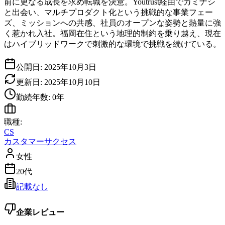
前に更なる成長を求め転職を決意。Youtrust経由でカミナシ
と出会い、マルチプロダクト化という挑戦的な事業フェー
ズ、ミッションへの共感、社員のオープンな姿勢と熱量に強
く惹かれ入社。福岡在住という地理的制約を乗り越え、現在
はハイブリッドワークで刺激的な環境で挑戦を続けている。
公開日:
2025年10月3日
更新日:
2025年10月10日
勤続年数:
0
年
職種:
CS
カスタマーサクセス
女性
20代
記載なし
企業レビュー