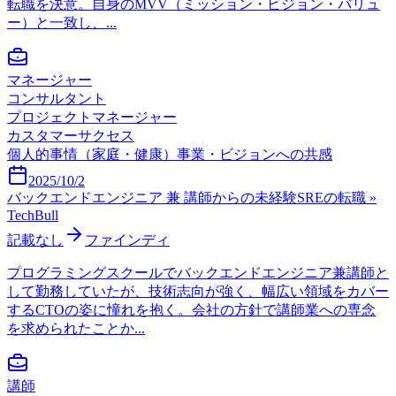
転職を決意。自身のMVV（ミッション・ビジョン・バリュ
ー）と一致し、...
マネージャー
コンサルタント
プロジェクトマネージャー
カスタマーサクセス
個人的事情（家庭・健康）
事業・ビジョンへの共感
2025/10/2
バックエンドエンジニア 兼 講師からの未経験SREの転職 »
TechBull
記載なし
ファインディ
プログラミングスクールでバックエンドエンジニア兼講師と
して勤務していたが、技術志向が強く、幅広い領域をカバー
するCTOの姿に憧れを抱く。会社の方針で講師業への専念
を求められたことか...
講師