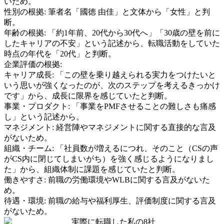
いため。
性別の根拠:
筆者名「國徳 由佳」と文体から「女性」と判
断。
年齢の根拠:
「約1年前、20代から30代へ」「30歳の壁を前に
したキャリアの不安」という記述から、転職活動をしていた
時点の年代を「20代」と判断。
企業評価の根拠:
キャリア成長
:
「この壁を乗り越えられる実力をつけたいと
いう思いが強くなったのが、次のステップを考えるきっかけ
です」から、成長に限界を感じていたと判断。
事業・プロダクト
:
「事業をPMFさせることの難しさも痛感
し」という記述から。
マネジメント
:
経営陣やマネジメントに関する直接的な言及
がないため。
組織・チーム
:
「社員数が増えるにつれ、そのこと（CSの声
がCS内に閉じてしまいがち）を強く感じるようになりまし
た」から、組織体制に課題を感じていたと判断。
働きやすさ
:
前職の労働環境やWLBに関する言及がないた
め。
待遇・環境
:
前職の給与や福利厚生、評価制度に関する言及
がないため。
実際に転職した私の8社