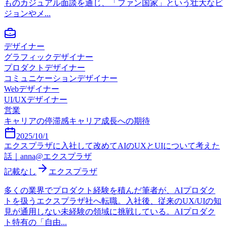
ものカジュアル面談を通じ、「ファン国家」という壮大なビ
ジョンやメ...
デザイナー
グラフィックデザイナー
プロダクトデザイナー
コミュニケーションデザイナー
Webデザイナー
UI/UXデザイナー
営業
キャリアの停滞感
キャリア成長への期待
2025/10/1
エクスプラザに入社して改めてAIのUXとUIについて考えた
話｜anna@エクスプラザ
記載なし
エクスプラザ
多くの業界でプロダクト経験を積んだ筆者が、AIプロダク
トを扱うエクスプラザ社へ転職。入社後、従来のUX/UIの知
見が通用しない未経験の領域に挑戦している。AIプロダク
ト特有の「自由...