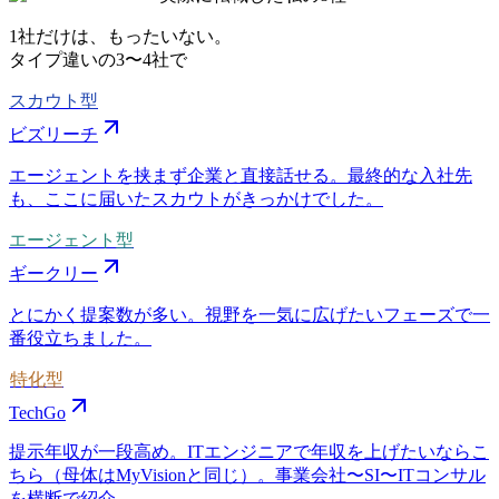
1社だけは、もったいない。
タイプ違いの
3〜4社
で
スカウト型
ビズリーチ
エージェントを挟まず企業と直接話せる。最終的な入社先
も、ここに届いたスカウトがきっかけでした。
エージェント型
ギークリー
とにかく提案数が多い。視野を一気に広げたいフェーズで一
番役立ちました。
特化型
TechGo
提示年収が一段高め。ITエンジニアで年収を上げたいならこ
ちら（母体はMyVisionと同じ）。事業会社〜SI〜ITコンサル
を横断で紹介。