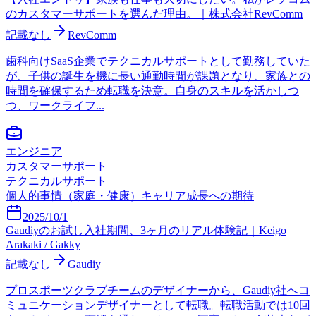
のカスタマーサポートを選んだ理由。｜株式会社RevComm
記載なし
RevComm
歯科向けSaaS企業でテクニカルサポートとして勤務していた
が、子供の誕生を機に長い通勤時間が課題となり、家族との
時間を確保するため転職を決意。自身のスキルを活かしつ
つ、ワークライフ...
エンジニア
カスタマーサポート
テクニカルサポート
個人的事情（家庭・健康）
キャリア成長への期待
2025/10/1
Gaudiyのお試し入社期間、3ヶ月のリアル体験記｜Keigo
Arakaki / Gakky
記載なし
Gaudiy
プロスポーツクラブチームのデザイナーから、Gaudiy社へコ
ミュニケーションデザイナーとして転職。転職活動では10回