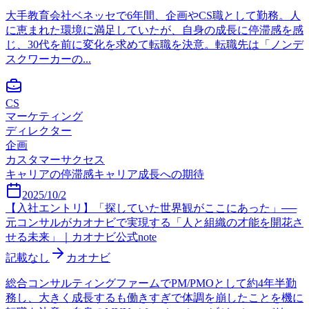
大手教育会社ベネッセで6年間、企画やCS職として勤務。人
に恵まれた環境に満足していたが、自身の成長に停滞感を感
じ、30代を前に変化を求めて転職を決意。転職先は「ノンデ
スクワーカーの...
CS
マーケティング
ディレクター
企画
カスタマーサクセス
キャリアの停滞感
キャリア成長への期待
2025/10/2
【入社エントリ】「探していた世界観がここにあった」──
元コンサルがカオナビで実現する「人と組織の才能を開花さ
せる未来」｜カオナビ公式note
記載なし
カオナビ
総合コンサルティングファームでPM/PMOとして約4年半勤
務し、大きく成長するも働きすぎで体調を崩したことを機に