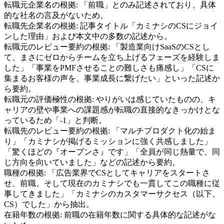
転職元企業名の根拠:
「前職」とのみ記述されており、具体
的な社名の言及がないため。
転職先企業名の根拠:
記事タイトル「カミナシのCSにジョイ
ンした理由」および本文中の多数の記述から。
転職元のレビュー要約の根拠:
「製造業向けSaaSのCSとし
て、まさにゼロからチームを立ち上げるフェーズを経験しま
した」「事業をPMFさせることの難しさも痛感し」「CSに
集まるお客様の声を、事業成長に繋げたい」といった記述か
ら要約。
転職元の評価極性の根拠:
やりがいは感じていたものの、キ
ャリアの壁や事業への課題感が転職の直接的なきっかけとな
っているため「-1」と判断。
転職先のレビュー要約の根拠:
「マルチプロダクト化の始ま
り」「カミナシが掲げるミッションに強く共感しました」
「驚くほどの『オープンさ』です」「全員が同じ熱量で、同
じ方向を向いていました」などの記述から要約。
職種の根拠:
「広告業界でCSとしてキャリアをスタートさ
せ、前職、そして現在のカミナシでも一貫してこの職種に従
事してきました」「カミナシのカスタマーサクセス（以下、
CS）でした」から抽出。
在籍年数の根拠:
前職の在籍年数に関する具体的な記述がな