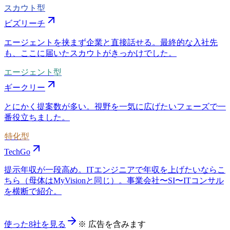
スカウト型
ビズリーチ
エージェントを挟まず企業と直接話せる。最終的な入社先
も、ここに届いたスカウトがきっかけでした。
エージェント型
ギークリー
とにかく提案数が多い。視野を一気に広げたいフェーズで一
番役立ちました。
特化型
TechGo
提示年収が一段高め。ITエンジニアで年収を上げたいならこ
ちら（母体はMyVisionと同じ）。事業会社〜SI〜ITコンサル
を横断で紹介。
使った8社を見る
※ 広告を含みます