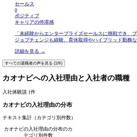
セールス
0
ポジティブ
キャリアの停滞感
「
未経験からエンタープライズセールスに挑戦でき、プ
ジョブチェンジも経験。育休取得やハイブリッド勤務な
詳細を見る →
すべての
退職者
の声を見る (
1
件)
カオナビ
への入社理由と入社者の職種
入社体験談
1
件
カオナビ
の入社理由の分布
テキスト集計（カテゴリ別件数）
カオナビの入社理由の分布
のカ
テゴリ別件数