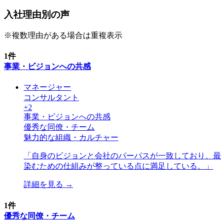
入社理由別の声
※複数理由がある場合は重複表示
1
件
事業・ビジョンへの共感
マネージャー
コンサルタント
+
2
事業・ビジョンへの共感
優秀な同僚・チーム
魅力的な組織・カルチャー
「
自身のビジョンと会社のパーパスが一致しており、最
染むための仕組みが整っている点に満足している。
」
詳細を見る →
1
件
優秀な同僚・チーム