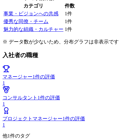
カテゴリ
件数
事業・ビジョンへの共感
1
件
優秀な同僚・チーム
1
件
魅力的な組織・カルチャー
1
件
※ データ数が少ないため、分布グラフは非表示です
入社者の職種
マネージャー
1
件の評価
1
コンサルタント
1
件の評価
1
プロジェクトマネージャー
1
件の評価
1
他
1
件のタグ