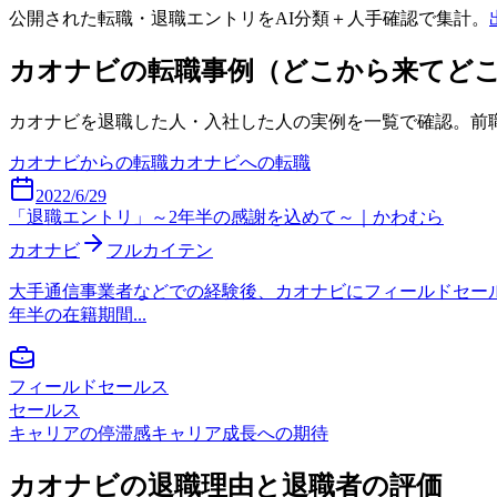
公開された転職・退職エントリをAI分類＋人手確認で集計。
カオナビ
の転職事例（どこから来てど
カオナビ
を退職した人・入社した人の実例を一覧で確認。前
カオナビ
からの転職
カオナビ
への転職
2022/6/29
「退職エントリ」～2年半の感謝を込めて～｜かわむら
カオナビ
フルカイテン
大手通信事業者などでの経験後、カオナビにフィールドセー
年半の在籍期間...
フィールドセールス
セールス
キャリアの停滞感
キャリア成長への期待
カオナビ
の退職理由と退職者の評価