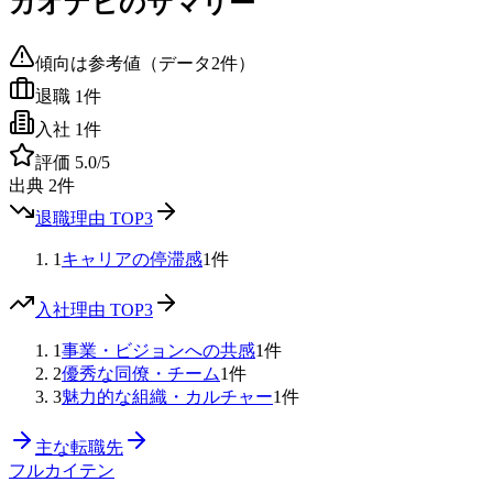
カオナビ
のサマリー
傾向は参考値（データ
2
件）
退職
1
件
入社
1
件
評価
5.0
/5
出典
2
件
退職理由 TOP3
1
キャリアの停滞感
1
件
入社理由 TOP3
1
事業・ビジョンへの共感
1
件
2
優秀な同僚・チーム
1
件
3
魅力的な組織・カルチャー
1
件
主な転職先
フルカイテン