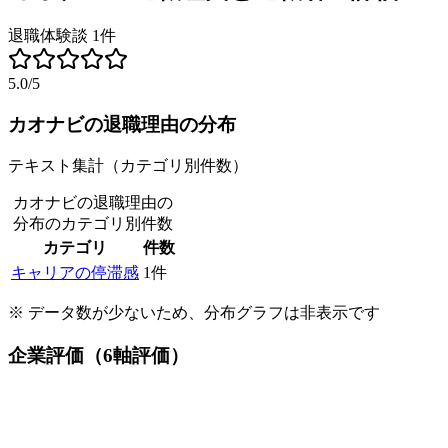
退職体験談
1
件
5.0
/5
カオナビ
の退職理由の分布
テキスト集計（カテゴリ別件数）
カオナビの退職理由の
分布
のカテゴリ別件数
カテゴリ
件数
キャリアの停滞感
1
件
※ データ数が少ないため、分布グラフは非表示です
企業評価（6軸評価）