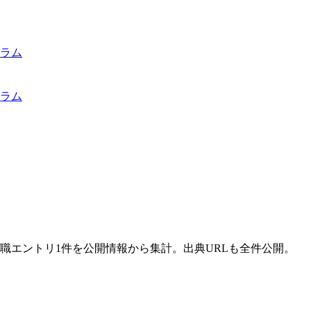
ラム
ラム
職エントリ1件を公開情報から集計。出典URLも全件公開。