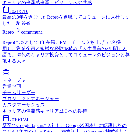
キャリアの停滞感
事業・ビジョンへの共感
2021/5/16
最高の3年を過ごしたReproを退職してコミューンに入社しま
した｜駒谷徹
Repro
commmune
ReproにCSとして3年在籍。PM、チーム立ち上げ（7名採
用）、営業企画と多様な経験を積み「人生最高の3年間」と
語る。30代のキャリア投資としてコミューンのビジョンと尊
敬する人々...
マネージャー
営業企画
チームリーダー
プロジェクトマネージャー
カスタマーサクセス
キャリアの停滞感
キャリア成長への期待
2019/1/24
新卒でGoogle Japanに入社し、Google米国本社に転籍したの
になぜ1年でやめたのか。｜橋本翔太 （Commune株式会社）