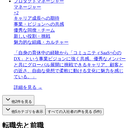
プロダクトマネージャー
マネージャー
+
2
キャリア成長への期待
事業・ビジョンへの共感
優秀な同僚・チーム
新しい役割・挑戦
魅力的な組織・カルチャー
「
自身の育休中の経験から「コミュニティSaaS=心の
DX」という事業ビジョンに強く共感。優秀なメンバー
と共にグローバル展開に挑戦できるキャリア、顧客と
の近さ、自由な発想で柔軟に動ける文化に魅力を感じ
ている。
」
詳細を見る →
他
2
件を見る
他
5
カテゴリを表示
すべての
入社者
の声を見る (
5
件)
転職先と前職