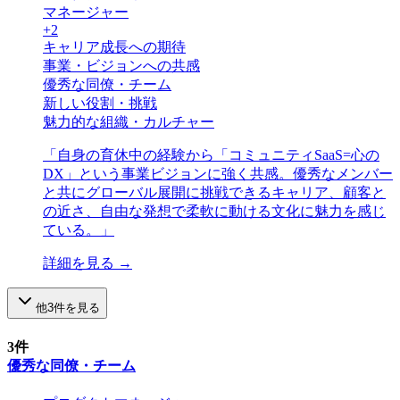
マネージャー
+
2
キャリア成長への期待
事業・ビジョンへの共感
優秀な同僚・チーム
新しい役割・挑戦
魅力的な組織・カルチャー
「
自身の育休中の経験から「コミュニティSaaS=心の
DX」という事業ビジョンに強く共感。優秀なメンバー
と共にグローバル展開に挑戦できるキャリア、顧客と
の近さ、自由な発想で柔軟に動ける文化に魅力を感じ
ている。
」
詳細を見る →
他
3
件を見る
3
件
優秀な同僚・チーム