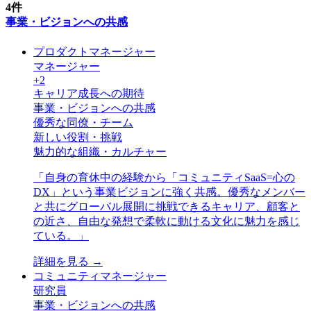
4
件
事業・ビジョンへの共感
プロダクトマネージャー
マネージャー
+
2
キャリア成長への期待
事業・ビジョンへの共感
優秀な同僚・チーム
新しい役割・挑戦
魅力的な組織・カルチャー
「
自身の育休中の経験から「コミュニティSaaS=心の
DX」という事業ビジョンに強く共感。優秀なメンバー
と共にグローバル展開に挑戦できるキャリア、顧客と
の近さ、自由な発想で柔軟に動ける文化に魅力を感じ
ている。
」
詳細を見る →
コミュニティマネージャー
研究員
事業・ビジョンへの共感