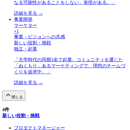
なる可能性があることをしない」覚悟がある。
」
詳細を見る →
事業開発
マーケター
+
1
事業・ビジョンへの共感
新しい役割・挑戦
独立・起業
「
大学時代の同期3名で起業。コミュニティを通じた
「ぬくもり」あるマーケティングで、理想のチームづ
くりを追求中。
」
詳細を見る →
閉じる
4
件
新しい役割・挑戦
プロダクトマネージャー