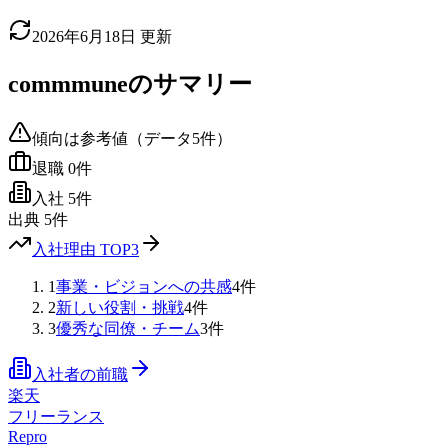
2026年6月18日
更新
commmune
のサマリー
傾向は参考値（データ
5
件）
退職
0
件
入社
5
件
出典
5
件
入社理由 TOP3
1
事業・ビジョンへの共感
4
件
2
新しい役割・挑戦
4
件
3
優秀な同僚・チーム
3
件
入社者の前職
楽天
フリーランス
Repro