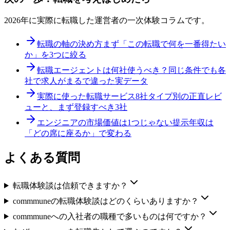
2026年に実際に転職した運営者の一次体験コラムです。
転職の軸の決め方
まず「この転職で何を一番得たい
か」を3つに絞る
転職エージェントは何社使うべき？
同じ条件でも各
社で求人がまるで違った実データ
実際に使った転職サービス8社
タイプ別の正直レビ
ューと、まず登録すべき3社
エンジニアの市場価値は1つじゃない
提示年収は
「どの席に座るか」で変わる
よくある質問
転職体験談は信頼できますか？
commmuneの転職体験談はどのくらいありますか？
commmuneへの入社者の職種で多いものは何ですか？