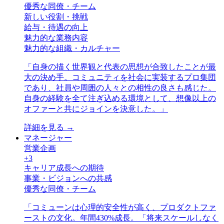
優秀な同僚・チーム
新しい役割・挑戦
給与・待遇の向上
魅力的な業務内容
魅力的な組織・カルチャー
「
自身の描く世界観と代表の思想が合致したことが最
大の決め手。コミュニティを社会に実装するプロ集団
であり、社員や周囲の人々との相性の良さも感じた。
自身の経験を全て注ぎ込める環境として、想像以上の
オファーと共にジョインを決意した。
」
詳細を見る →
マネージャー
営業企画
+
3
キャリア成長への期待
事業・ビジョンへの共感
優秀な同僚・チーム
「
コミューンは心理的安全性が高く、プロダクトファ
ーストの文化。年間430%成長。「将来スケールしなく