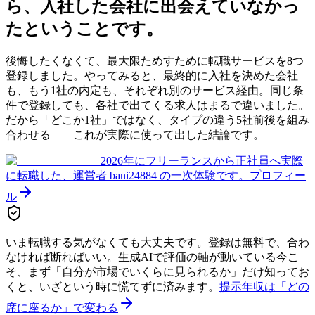
ら、入社した会社に出会えていなかっ
た
ということです。
後悔したくなくて、最大限ためすために転職サービスを8つ
登録しました。やってみると、最終的に入社を決めた会社
も、もう1社の内定も、それぞれ別のサービス経由。同じ条
件で登録しても、各社で出てくる求人はまるで違いました。
だから「どこか1社」ではなく、タイプの違う5社前後を組み
合わせる——これが実際に使って出した結論です。
2026年にフリーランスから正社員へ実際
に転職した、運営者 bani24884 の一次体験です。
プロフィー
ル
いま転職する気がなくても大丈夫です。登録は無料で、合わ
なければ断ればいい。生成AIで評価の軸が動いている今こ
そ、まず「自分が市場でいくらに見られるか」だけ知ってお
くと、いざという時に慌てずに済みます。
提示年収は「どの
席に座るか」で変わる