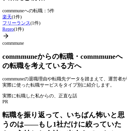
commmune
への転職：
5
件
楽天
(
1
件)
フリーランス
(
1
件)
Repro
(
1
件)
commmune
commmune
からの転職・
commmune
へ
の転職を考えている方へ
commmune
の退職理由や転職先データを踏まえて、運営者が
実際に使った転職サービスをタイプ別に紹介します。
実際に転職した私からの、正直な話
PR
転職を振り返って、いちばん怖いと思
うのは——
もし1社だけに絞っていた