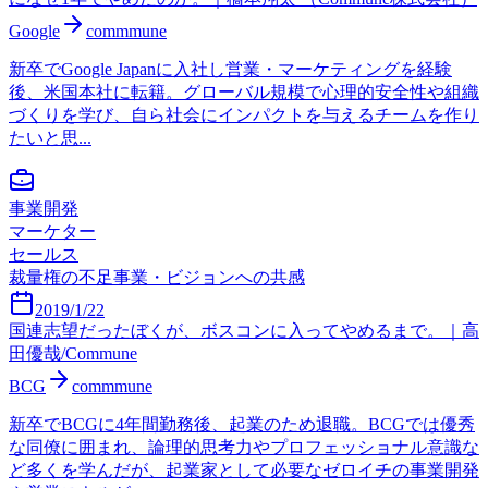
Google
commmune
新卒でGoogle Japanに入社し営業・マーケティングを経験
後、米国本社に転籍。グローバル規模で心理的安全性や組織
づくりを学び、自ら社会にインパクトを与えるチームを作り
たいと思...
事業開発
マーケター
セールス
裁量権の不足
事業・ビジョンへの共感
2019/1/22
国連志望だったぼくが、ボスコンに入ってやめるまで。｜高
田優哉/Commune
BCG
commmune
新卒でBCGに4年間勤務後、起業のため退職。BCGでは優秀
な同僚に囲まれ、論理的思考力やプロフェッショナル意識な
ど多くを学んだが、起業家として必要なゼロイチの事業開発