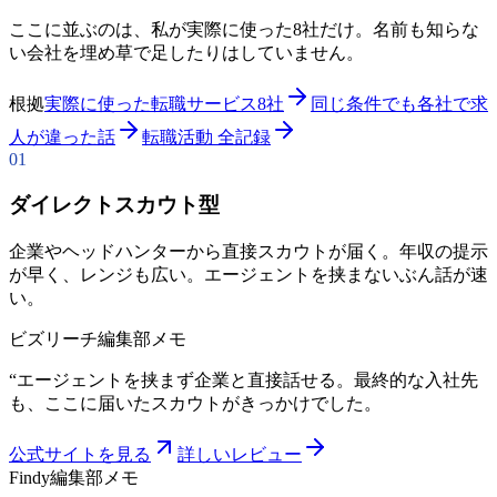
ここに並ぶのは、私が実際に使った8社だけ。名前も知らな
い会社を埋め草で足したりはしていません。
根拠
実際に使った転職サービス8社
同じ条件でも各社で求
人が違った話
転職活動 全記録
01
ダイレクトスカウト型
企業やヘッドハンターから直接スカウトが届く。年収の提示
が早く、レンジも広い。エージェントを挟まないぶん話が速
い。
ビズリーチ
編集部メモ
“
エージェントを挟まず企業と直接話せる。最終的な入社先
も、ここに届いたスカウトがきっかけでした。
公式サイトを見る
詳しいレビュー
Findy
編集部メモ