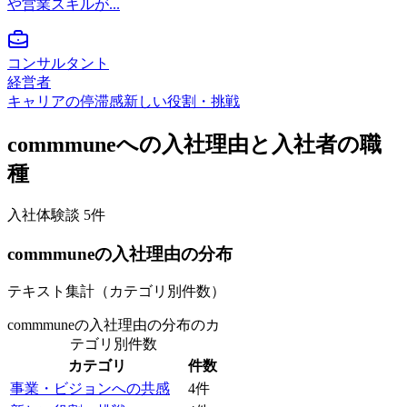
や営業スキルが...
コンサルタント
経営者
キャリアの停滞感
新しい役割・挑戦
commmune
への入社理由と入社者の職
種
入社体験談
5
件
commmune
の入社理由の分布
テキスト集計（カテゴリ別件数）
commmuneの入社理由の分布
のカ
テゴリ別件数
カテゴリ
件数
事業・ビジョンへの共感
4
件