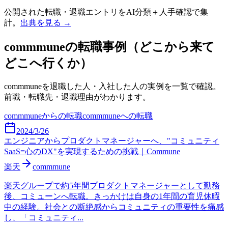
公開された転職・退職エントリをAI分類＋人手確認で集
計。
出典を見る →
commmune
の転職事例（どこから来て
どこへ行くか）
commmune
を退職した人・入社した人の実例を一覧で確認。
前職・転職先・退職理由がわかります。
commmune
からの転職
commmune
への転職
2024/3/26
エンジニアからプロダクトマネージャーへ、"コミュニティ
SaaS=心のDX"を実現するための挑戦｜Commune
楽天
commmune
楽天グループで約5年間プロダクトマネージャーとして勤務
後、コミューンへ転職。きっかけは自身の1年間の育児休暇
中の経験。社会との断絶感からコミュニティの重要性を痛感
し、「コミュニティ...