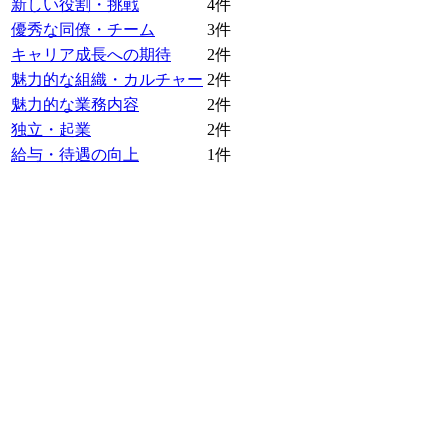
新しい役割・挑戦
4
件
優秀な同僚・チーム
3
件
キャリア成長への期待
2
件
魅力的な組織・カルチャー
2
件
魅力的な業務内容
2
件
独立・起業
2
件
給与・待遇の向上
1
件