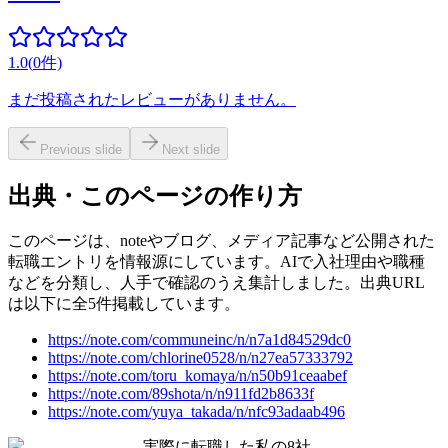
1.0
(
0
件)
まだ投稿されたレビューがありません。
Previous slide
Next slide
出典・このページの作り方
このページは、noteやブログ、メディア記事など公開された
転職エントリを情報源にしています。AIで入社理由や職種
などを分類し、人手で確認のうえ集計しました。出典URL
は以下に全5件掲載しています。
https://note.com/communeinc/n/n7a1d84529dc0
https://note.com/chlorine0528/n/n27ea57333792
https://note.com/toru_komaya/n/n50b91ceaabef
https://note.com/89shota/n/n911fd2b8633f
https://note.com/yuya_takada/n/nfc93adaab496
実際に転職した私の8社