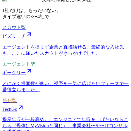
1社だけは、もったいない。
タイプ違いの
3〜4社
で
スカウト型
ビズリーチ
エージェントを挟まず企業と直接話せる。最終的な入社先
も、ここに届いたスカウトがきっかけでした。
エージェント型
ギークリー
とにかく提案数が多い。視野を一気に広げたいフェーズで一
番役立ちました。
特化型
TechGo
提示年収が一段高め。ITエンジニアで年収を上げたいならこ
ちら（母体はMyVisionと同じ）。事業会社〜SI〜ITコンサル