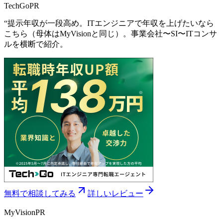
TechGo
PR
“
提示年収が一段高め。ITエンジニアで年収を上げたいなら
こちら（母体はMyVisionと同じ）。事業会社〜SI〜ITコンサ
ルを横断で紹介。
無料で相談してみる
詳しいレビュー
MyVision
PR