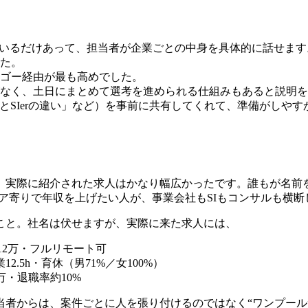
ているだけあって、担当者が企業ごとの中身を具体的に話せま
た。
ゴー経由が最も高めでした。
なく、土日にまとめて選考を進められる仕組みもあると説明を
とSIerの違い」など）を事前に共有してくれて、準備がしや
、実際に紹介された求人はかなり幅広かったです。誰もが名前
ンジニア寄りで年収を上げたい人が、事業会社もSIもコンサルも
こと。社名は伏せますが、実際に来た求人には、
612万・フルリモート可
12.5h・育休（男71%／女100%）
0万・退職率約10%
当者からは、案件ごとに人を張り付けるのではなく“ワンプール