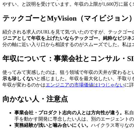
やすい、と説明を受けています。年収の上限が1,600万に
テックゴーとMyVision（マイビジョ
紹介される求人のURLを見て気づいたのですが、テックゴーの
ジニアとして年収を上げたいならテックゴー、純粋なビジネス／
分の軸に近い入り口から相談するのがスムーズでした。私はエ
年収について：事業会社とコンサル・S
使ってみて実感したのは、狙う領域で年収の天井が変わると
示も珍しくない
と感じました。年収を最大化したい、手取り
年収が変わるのかは
エンジニアの市場価値は1つじゃない
に詳
向かない人・注意点
事業会社・プロダクト志向の人とは方向性が違う。
私自
手を動かす開発に専念したい人は、別のエージェントの
実務経験が浅いと噛み合いにくい。
ハイクラス寄りなの