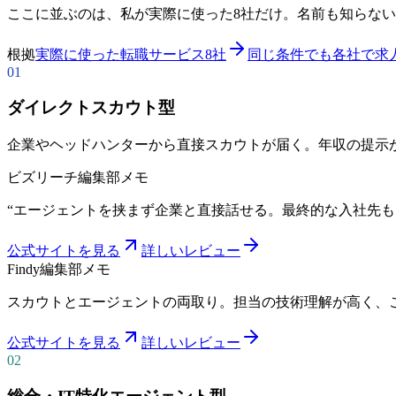
ここに並ぶのは、私が実際に使った8社だけ。名前も知らな
根拠
実際に使った転職サービス8社
同じ条件でも各社で求
01
ダイレクトスカウト型
企業やヘッドハンターから直接スカウトが届く。年収の提示
ビズリーチ
編集部メモ
“
エージェントを挟まず企業と直接話せる。最終的な入社先も
公式サイトを見る
詳しいレビュー
Findy
編集部メモ
スカウトとエージェントの両取り。担当の技術理解が高く、
公式サイトを見る
詳しいレビュー
02