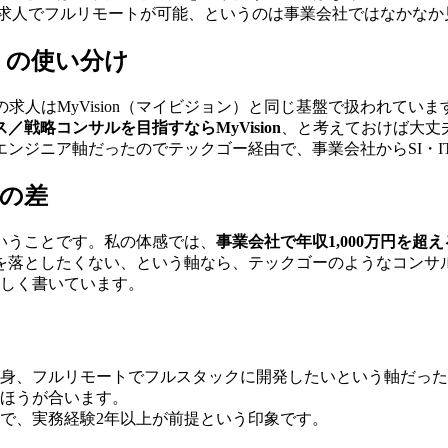
届く求人でフルリモートが可能、というのは事業会社ではなかな
ン）の使い分け
求人はMyVision（マイビジョン）と同じ基盤で扱われてい
戦略コンサルを目指すならMyVision
、と考えておけば大丈
ンジニア軸だったのでテックゴー経由で、事業会社からSI・I
Iの差
いうことです。私の体感では、
事業会社で年収1,000万円を超
を落としたくない、という軸なら、テックゴーのようなコンサル
しく書いています。
身、フルリモートでフルスタックに開発したいという軸だった
ほうが合います。
で、実務経験2年以上が前提という印象です。