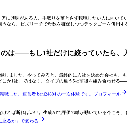
ャリアに興味がある人、手取りを落とさず転職したい人に向い
狙うなら、ビズリーチで母数を確保しつつテックゴーを併用す
うのは——
もし1社だけに絞っていたら、
登録しました。やってみると、最終的に入社を決めた会社も、も
どこか1社」ではなく、タイプの違う5社前後を組み合わせる—
した、運営者 bani24884 の一次体験です。
プロフィール
なければ断ればいい。生成AIで評価の軸が動いている今こそ、
に座るか」で変わる