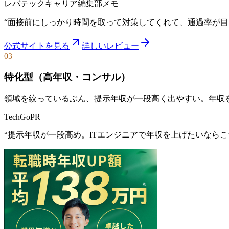
レバテックキャリア
編集部メモ
“
面接前にしっかり時間を取って対策してくれて、通過率が目
公式サイトを見る
詳しいレビュー
03
特化型（高年収・コンサル）
領域を絞っているぶん、提示年収が一段高く出やすい。年収
TechGo
PR
“
提示年収が一段高め。ITエンジニアで年収を上げたいならこちら