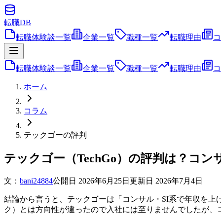
転職
DB
転職体験談一覧
企業一覧
職種一覧
転職理由
コ
転職体験談一覧
企業一覧
職種一覧
転職理由
コ
ホーム
コラム
テックゴーの評判
テックゴー（TechGo）の評判は？コ
文：
bani24884
公開日
2026年6月25日
更新日
2026年7月4日
結論から言うと、テックゴーは「コンサル・SI系で年収を上
ク）とは方向性が違ったので入社には至りませんでしたが、