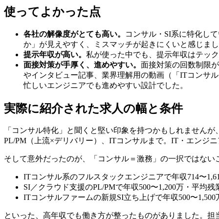
使ってよかった点
各社の解像度がとても高い。
コンサル・SI系に特化し
か」が見えやすく、ミスマッチが起きにくいと感じまし
提示年収が高い。
私が使った中でも、提示年収はテック
面接対策が手厚く、進めやすい。
面接対策の回数制限が
やインタビュー記事、業界理解用の動画（「ITコンサル
忙しいエンジニアでも進めやすい設計でした。
実際に紹介された求人の幅と条件
「コンサル特化」と聞くと堅い印象を持つかもしれませんが
PL/PM（上流×デリバリー）、ITコンサルまで。IT・エ
そして意外だったのが、「コンサル＝激務」の一択ではない
ITコンサル系のフルスタックエンジニアで年収714〜1,
SI／クラウド支援のPL/PMで年収500〜1,200万・平均残業
ITコンサルファームの新規SI立ち上げで年収500〜1,50
といった、高年収でも働き方が整ったものがありました。担