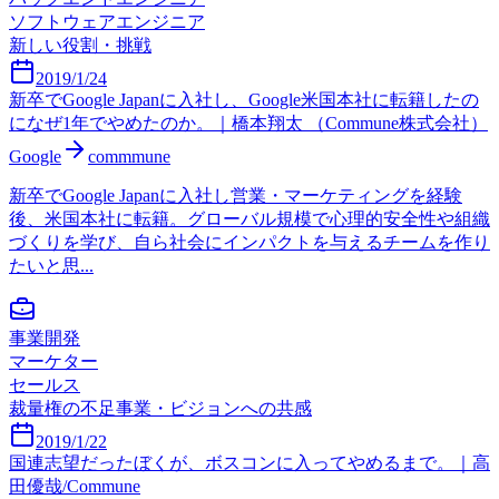
ソフトウェアエンジニア
新しい役割・挑戦
2019/1/24
新卒でGoogle Japanに入社し、Google米国本社に転籍したの
になぜ1年でやめたのか。｜橋本翔太 （Commune株式会社）
Google
commmune
新卒でGoogle Japanに入社し営業・マーケティングを経験
後、米国本社に転籍。グローバル規模で心理的安全性や組織
づくりを学び、自ら社会にインパクトを与えるチームを作り
たいと思...
事業開発
マーケター
セールス
裁量権の不足
事業・ビジョンへの共感
2019/1/22
国連志望だったぼくが、ボスコンに入ってやめるまで。｜高
田優哉/Commune