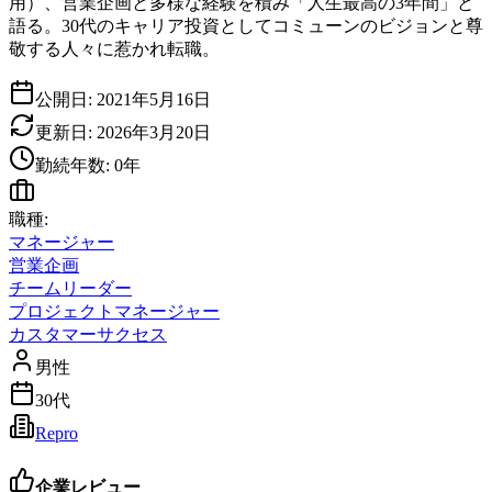
用）、営業企画と多様な経験を積み「人生最高の3年間」と
語る。30代のキャリア投資としてコミューンのビジョンと尊
敬する人々に惹かれ転職。
公開日:
2021年5月16日
更新日:
2026年3月20日
勤続年数:
0
年
職種:
マネージャー
営業企画
チームリーダー
プロジェクトマネージャー
カスタマーサクセス
男性
30代
Repro
企業レビュー