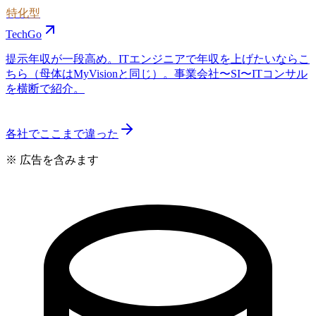
特化型
TechGo
提示年収が一段高め。ITエンジニアで年収を上げたいならこ
ちら（母体はMyVisionと同じ）。事業会社〜SI〜ITコンサル
を横断で紹介。
各社でここまで違った
※ 広告を含みます