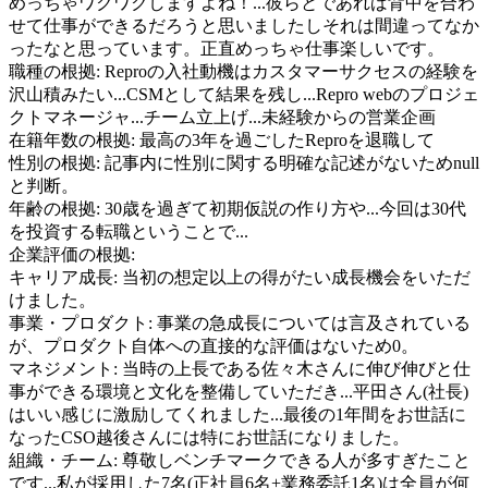
めっちゃワクワクしますよね！...彼らとであれば背中を合わ
せて仕事ができるだろうと思いましたしそれは間違ってなか
ったなと思っています。正直めっちゃ仕事楽しいです。
職種の根拠:
Reproの入社動機はカスタマーサクセスの経験を
沢山積みたい...CSMとして結果を残し...Repro webのプロジェ
クトマネージャ...チーム立上げ...未経験からの営業企画
在籍年数の根拠:
最高の3年を過ごしたReproを退職して
性別の根拠:
記事内に性別に関する明確な記述がないためnull
と判断。
年齢の根拠:
30歳を過ぎて初期仮説の作り方や...今回は30代
を投資する転職ということで...
企業評価の根拠:
キャリア成長
:
当初の想定以上の得がたい成長機会をいただ
けました。
事業・プロダクト
:
事業の急成長については言及されている
が、プロダクト自体への直接的な評価はないため0。
マネジメント
:
当時の上長である佐々木さんに伸び伸びと仕
事ができる環境と文化を整備していただき...平田さん(社長)
はいい感じに激励してくれました...最後の1年間をお世話に
なったCSO越後さんには特にお世話になりました。
組織・チーム
:
尊敬しベンチマークできる人が多すぎたこと
です...私が採用した7名(正社員6名+業務委託1名)は全員が何