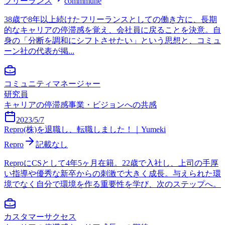
フリーランス
commmune
38歳で8年以上続けたフリーランスとしての働き方に、長期
的なキャリアの停滞感を覚え、会社員に戻ることを決意。自
身の「分断を調和にシフトさせたい」という思想と、コミュ
ーン社の代表が掲...
コミュニティマネージャー
研究員
キャリアの停滞感
事業・ビジョンへの共感
2023/5/7
Repro(株)を退職し、転職しました！｜Yumeki
Repro
記載なし
ReproにCSとして4年5ヶ月在籍。22歳で入社し、上司の手厚
い指導や優秀な新卒からの刺激で大きく成長。与えられた環
境でなく自分で環境を作る重要性を学び、次のステップへ。
カスタマーサクセス