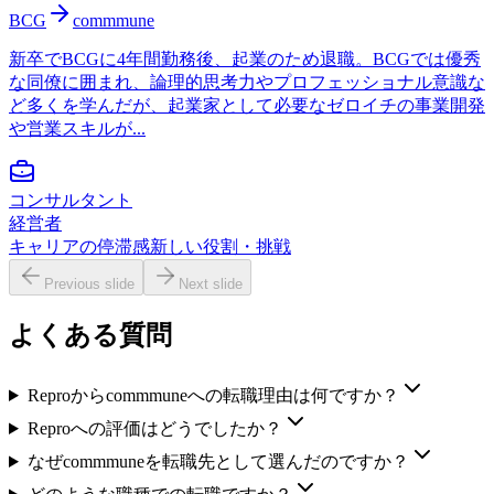
BCG
commmune
新卒でBCGに4年間勤務後、起業のため退職。BCGでは優秀
な同僚に囲まれ、論理的思考力やプロフェッショナル意識な
ど多くを学んだが、起業家として必要なゼロイチの事業開発
や営業スキルが...
コンサルタント
経営者
キャリアの停滞感
新しい役割・挑戦
Previous slide
Next slide
よくある質問
Reproからcommmuneへの転職理由は何ですか？
Reproへの評価はどうでしたか？
なぜcommmuneを転職先として選んだのですか？