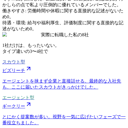
かしらの点で私より圧倒的に優れているメンバーでした。
働きやすさ
:
労働時間や休暇に関する直接的な記述がないた
め0。
待遇・環境
:
給与や福利厚生、評価制度に関する直接的な記
述がないため0。
実際に転職した私の8社
1社だけは、もったいない。
タイプ違いの
3〜4社
で
スカウト型
ビズリーチ
エージェントを挟まず企業と直接話せる。最終的な入社先
も、ここに届いたスカウトがきっかけでした。
エージェント型
ギークリー
とにかく提案数が多い。視野を一気に広げたいフェーズで一
番役立ちました。