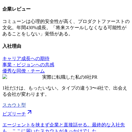
企業レビュー
コミューンは心理的安全性が高く、プロダクトファーストの
文化。年間430%成長。「将来スケールしなくなる可能性が
あることをしない」覚悟がある。
入社理由
キャリア成長への期待
事業・ビジョンへの共感
優秀な同僚・チーム
実際に転職した私の8社
PR
1社だけは、もったいない。タイプの違う
3〜4社
で、出会え
る会社が変わります。
スカウト型
ビズリーチ
エージェントを挟まず企業と直接話せる。最終的な入社先
も、ここに届いたスカウトがきっかけでした。