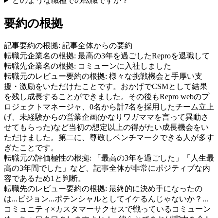
どのような職種での転職ですか？
要約の根拠
記事要約の根拠:
記事全体からの要約
転職元企業名の根拠:
最高の3年を過ごしたReproを退職して
転職先企業名の根拠:
コミューンに入社しました
転職元のレビュー要約の根拠:
様々な挑戦機会と手厚い支
援・激励をいただけたことです。おかげでCSMとして結果
を残し成長することができました。その後もRepro webのプ
ロジェクトマネージャ、0名から計7名を採用したチーム立上
げ、未経験からの営業企画(かなりワガママを言って異動さ
せてもらった)など当初の想定以上の得がたい成長機会をい
ただけました。第二に、尊敬しベンチマークできる人が多す
ぎたことです。
転職元の評価極性の根拠:
「最高の3年を過ごした」「人生最
高の3年間でした」など、記事全体が非常にポジティブな内
容であるため1と判断。
転職先のレビュー要約の根拠:
最終的に決め手になったの
は...ビジョン...ポテンシャルとしてイケるんじゃないか？...
コミュニティ×カスタマーサクセスで戦っているコミューン