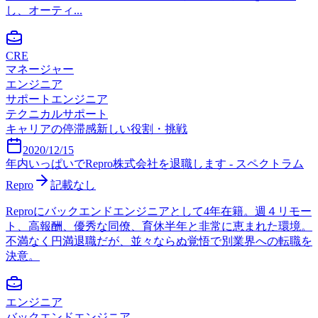
し、オーティ...
CRE
マネージャー
エンジニア
サポートエンジニア
テクニカルサポート
キャリアの停滞感
新しい役割・挑戦
2020/12/15
年内いっぱいでRepro株式会社を退職します - スペクトラム
Repro
記載なし
Reproにバックエンドエンジニアとして4年在籍。週４リモー
ト、高報酬、優秀な同僚、育休半年と非常に恵まれた環境。
不満なく円満退職だが、並々ならぬ覚悟で別業界への転職を
決意。
エンジニア
バックエンドエンジニア