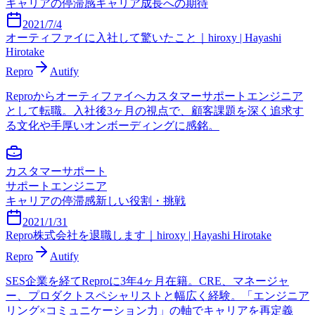
キャリアの停滞感
キャリア成長への期待
2021/7/4
オーティファイに入社して驚いたこと｜hiroxy | Hayashi
Hirotake
Repro
Autify
Reproからオーティファイへカスタマーサポートエンジニア
として転職。入社後3ヶ月の視点で、顧客課題を深く追求す
る文化や手厚いオンボーディングに感銘。
カスタマーサポート
サポートエンジニア
キャリアの停滞感
新しい役割・挑戦
2021/1/31
Repro株式会社を退職します｜hiroxy | Hayashi Hirotake
Repro
Autify
SES企業を経てReproに3年4ヶ月在籍。CRE、マネージャ
ー、プロダクトスペシャリストと幅広く経験。「エンジニア
リング×コミュニケーション力」の軸でキャリアを再定義