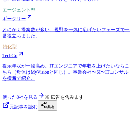
エージェント型
ギークリー
とにかく提案数が多い。視野を一気に広げたいフェーズで一
番役立ちました。
特化型
TechGo
提示年収が一段高め。ITエンジニアで年収を上げたいならこ
ちら（母体はMyVisionと同じ）。事業会社〜SI〜ITコンサル
を横断で紹介。
使った8社を見る
※ 広告を含みます
元記事を読む
共有