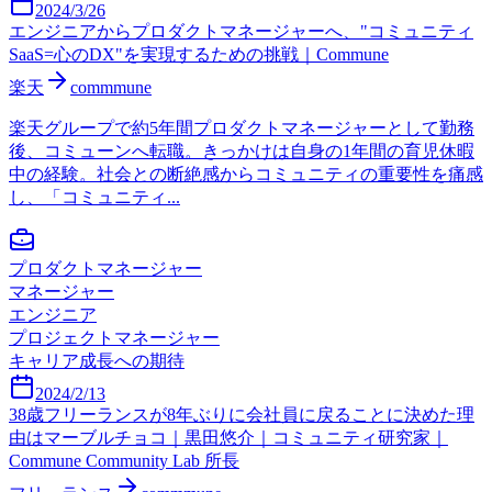
2024/3/26
エンジニアからプロダクトマネージャーへ、"コミュニティ
SaaS=心のDX"を実現するための挑戦｜Commune
楽天
commmune
楽天グループで約5年間プロダクトマネージャーとして勤務
後、コミューンへ転職。きっかけは自身の1年間の育児休暇
中の経験。社会との断絶感からコミュニティの重要性を痛感
し、「コミュニティ...
プロダクトマネージャー
マネージャー
エンジニア
プロジェクトマネージャー
キャリア成長への期待
2024/2/13
38歳フリーランスが8年ぶりに会社員に戻ることに決めた理
由はマーブルチョコ｜黒田悠介｜コミュニティ研究家｜
Commune Community Lab 所長