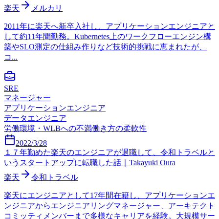
楽天
メルカリ
2011年に楽天へ新卒入社し、アプリケーションエンジニアと
して約11年間勤務。Kubernetes上のワークフローエンジン構
築やSLO測定の仕組み作りなど技術的挑戦に恵まれたが、
コ...
SRE
マネージャー
アプリケーションエンジニア
データエンジニア
労働環境・WLBへの不満
働き方の柔軟性
2022/3/28
１７年勤めた楽天のエンジニアが退職して、令和トラベルと
いうスタートアップに転職した話｜Takayuki Oura
楽天
令和トラベル
楽天にエンジニアとして17年間在籍し、アプリケーションエ
ンジニアからエンジニアリングマネージャー、アーキテクト
コミッティメンバーまで多様なキャリアを経験。大規模サー