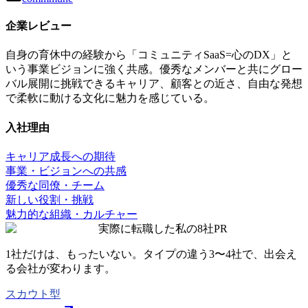
企業レビュー
自身の育休中の経験から「コミュニティSaaS=心のDX」と
いう事業ビジョンに強く共感。優秀なメンバーと共にグロー
バル展開に挑戦できるキャリア、顧客との近さ、自由な発想
で柔軟に動ける文化に魅力を感じている。
入社理由
キャリア成長への期待
事業・ビジョンへの共感
優秀な同僚・チーム
新しい役割・挑戦
魅力的な組織・カルチャー
実際に転職した私の8社
PR
1社だけは、もったいない。タイプの違う
3〜4社
で、出会え
る会社が変わります。
スカウト型