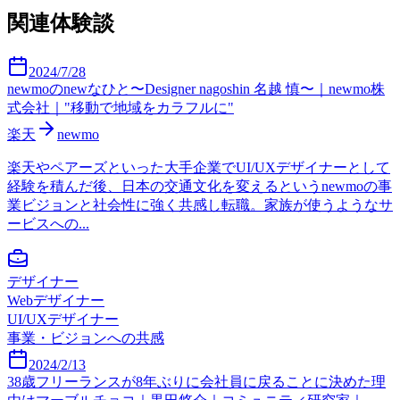
関連体験談
2024/7/28
newmoのnewなひと〜Designer nagoshin 名越 慎〜｜newmo株
式会社｜"移動で地域をカラフルに"
楽天
newmo
楽天やペアーズといった大手企業でUI/UXデザイナーとして
経験を積んだ後、日本の交通文化を変えるというnewmoの事
業ビジョンと社会性に強く共感し転職。家族が使うようなサ
ービスへの...
デザイナー
Webデザイナー
UI/UXデザイナー
事業・ビジョンへの共感
2024/2/13
38歳フリーランスが8年ぶりに会社員に戻ることに決めた理