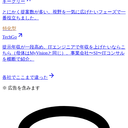
ギークリー
とにかく提案数が多い。視野を一気に広げたいフェーズで一
番役立ちました。
特化型
TechGo
提示年収が一段高め。ITエンジニアで年収を上げたいならこ
ちら（母体はMyVisionと同じ）。事業会社〜SI〜ITコンサル
を横断で紹介。
各社でここまで違った
※ 広告を含みます