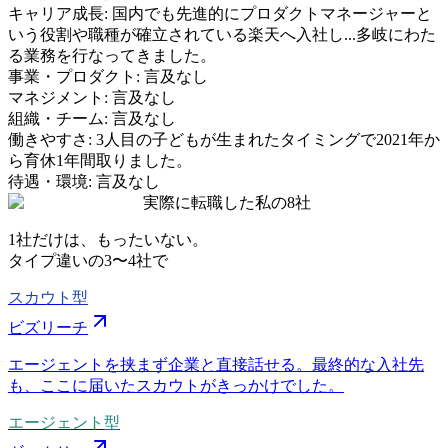
キャリア成長
:
国内でも先進的にプロダクトマネージャーと
いう役割や職種が確立されている楽天へ入社し...多岐にわた
る業務を行なってきました。
事業・プロダクト
:
言及なし
マネジメント
:
言及なし
組織・チーム
:
言及なし
働きやすさ
:
3人目の子どもが生まれたタイミングで2021年か
ら育休1年間取りました。
待遇・環境
:
言及なし
実際に転職した私の8社
1社だけは、もったいない。
タイプ違いの
3〜4社
で
スカウト型
ビズリーチ
エージェントを挟まず企業と直接話せる。最終的な入社先
も、ここに届いたスカウトがきっかけでした。
エージェント型