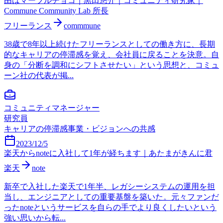
由はマーブルチョコ｜黒田悠介｜コミュニティ研究家｜
Commune Community Lab 所長
フリーランス
commmune
38歳で8年以上続けたフリーランスとしての働き方に、長期
的なキャリアの停滞感を覚え、会社員に戻ることを決意。自
身の「分断を調和にシフトさせたい」という思想と、コミュ
ーン社の代表が掲...
コミュニティマネージャー
研究員
キャリアの停滞感
事業・ビジョンへの共感
2023/12/5
楽天からnoteに入社して1年が経ちます｜あたまがきんに君
楽天
note
新卒で入社した楽天で1年半、レガシーシステムの運用を担
当し、エンジニアとしての重要基盤を築いた。元々ファンだ
ったnoteというサービスを自らの手でより良くしたいという
強い思いから転...