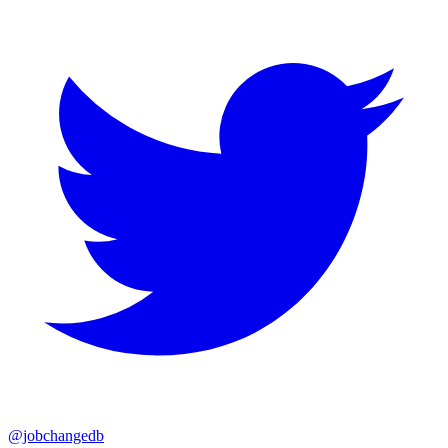
@jobchangedb