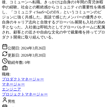
後、コミューンへ転職。きっかけは自身の1年間の育児休暇
中の経験。社会との断絶感からコミュニティの重要性を痛感
し、「コミュニティSaaS=心のDX」というコミューンのビ
ジョンに強く共感した。面談で感じたメンバーの優秀さや、
自身のキャリア志向と合致するグローバル展開も入社の決め
手となった。入社後は即戦力としてグローバルチームに配属
され、顧客との近さや自由な文化の中で裁量権を持ってプロ
ダクト開発に取り組んでいる。
公開日:
2024年3月26日
更新日:
2026年3月20日
勤続年数:
0
年
職種:
プロダクトマネージャー
マネージャー
エンジニア
プロジェクトマネージャー
男性