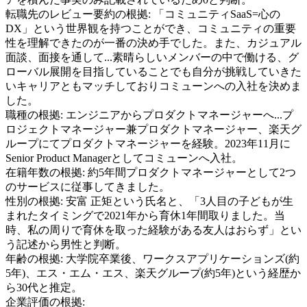
転職先のレビュー要約の根拠:
「コミュニティSaaS=心の
DX」という世界観を持つことができ、コミュニティの重要
性を理解できたのが一番の決め手でした。また、カジュアル
面談、面接を通して...素晴らしいメンバーの中で働ける、グ
ローバル展開を目指していることでも自分が挑戦していきた
いキャリアともマッチしておりコミューンへの入社を決めま
した。
職種の根拠:
エンジニアからプロダクトマネージャーへ...プ
ロジェクトマネージャー兼プロダクトマネージャー、楽天グ
ループにてプロダクトマネージャーを経験。2023年11月に
Senior Product Managerとしてコミューンへ入社。
在籍年数の根拠:
約5年間プロダクトマネージャーとして2つ
のサービスに従事してきました。
性別の根拠:
安富 正矩という氏名と、「3人目の子どもが生
まれたタイミングで2021年から育休1年間取りました。当
時、私の周りで育休を取った経験がある友人はおらず」とい
う記述から男性と判断。
年齢の根拠:
大学院卒業後、ワークスアプリケーションズ(約
5年)、エス・エム・エス、楽天グループ(約5年)という経歴か
ら30代と推定。
企業評価の根拠: