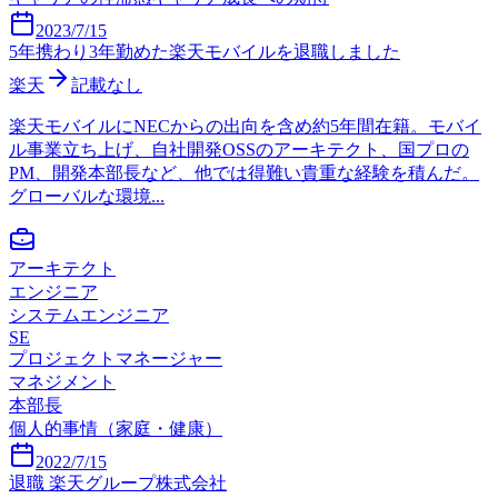
2023/7/15
5年携わり3年勤めた楽天モバイルを退職しました
楽天
記載なし
楽天モバイルにNECからの出向を含め約5年間在籍。モバイ
ル事業立ち上げ、自社開発OSSのアーキテクト、国プロの
PM、開発本部長など、他では得難い貴重な経験を積んだ。
グローバルな環境...
アーキテクト
エンジニア
システムエンジニア
SE
プロジェクトマネージャー
マネジメント
本部長
個人的事情（家庭・健康）
2022/7/15
退職 楽天グループ株式会社