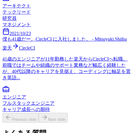
アーキテクト
テックリード
研究員
マネジメント
2021/10/23
僕も41歳だー。CircleCI に入社しました。 - Mitsuyuki.Shiiba
楽天
CircleCI
41歳のエンジニアが11年勤務した楽天からCircleCIへ転職。
前職ではチームや組織のサポート業務など幅広く経験した
が、40代以降のキャリアを見据え、コーディングに軸足を置
き英語...
エンジニア
フルスタックエンジニア
キャリア成長への期待
Previous slide
Next slide