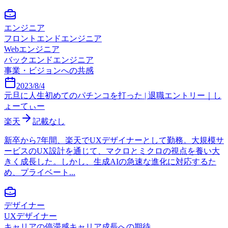
エンジニア
フロントエンドエンジニア
Webエンジニア
バックエンドエンジニア
事業・ビジョンへの共感
2023/8/4
元旦に人生初めてのパチンコを打った | 退職エントリー｜し
ょーてぃー
楽天
記載なし
新卒から7年間、楽天でUXデザイナーとして勤務。大規模サ
ービスのUX設計を通じて、マクロとミクロの視点を養い大
きく成長した。しかし、生成AIの急速な進化に対応するた
め、プライベート...
デザイナー
UXデザイナー
キャリアの停滞感
キャリア成長への期待