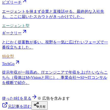
ビズリーチ
エージェントを挟まず企業と直接話せる。最終的な入社先
も、ここに届いたスカウトがきっかけでした。
エージェント型
ギークリー
とにかく提案数が多い。視野を一気に広げたいフェーズで一
番役立ちました。
特化型
TechGo
提示年収が一段高め。ITエンジニアで年収を上げたいならこ
ちら（母体はMyVisionと同じ）。事業会社〜SI〜ITコンサル
を横断で紹介。
使った8社を見る
※ 広告を含みます
元記事を読む
共有