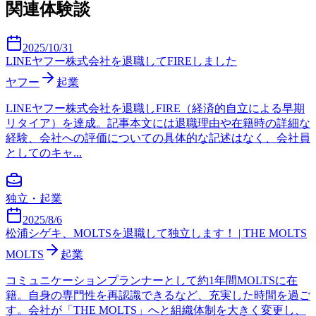
関連体験談
2025/10/31
LINEヤフー株式会社を退職してFIREしました
ヤフー
起業
LINEヤフー株式会社を退職しFIRE（経済的自立による早期
リタイア）を達成。記事本文には退職理由や在籍時の詳細な
経験、会社への評価についての具体的な記述はなく、会社員
としてのキャ...
独立・起業
2025/8/6
松浦シゲキ、MOLTSを退職して独立します！ | THE MOLTS
MOLTS
起業
コミュニケーションプランナーとして約1年間MOLTSに在
籍。自身の専門性を再認識できるなど、充実した時間を過ご
す。会社が「THE MOLTS」へと組織体制を大きく変更し、