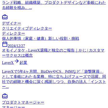
ランド戦略、組織構築、プロダクトデザインなど多岐にわた
る経験を積み、...
デザイナー
クリエイティブディレクター
ディレクター
個人的事情（家庭・健康）
新しい役割・挑戦
2024/12/27
オモイノタケ - LayerX退職と独立のご報告｜かじ | カスタマ
ーサクセスは概念
LayerX
起業
LayerXで5年4ヶ月間、BizDevやCS、PdMなど「遊撃隊員」
として多岐にわたる業務、特に立ち上げフェーズで活躍。同
社での経験と機会に深く感謝しつつ、自身の法人「インスト
ー...
プロダクトマネージャー
マネージャー