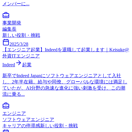
メンバーに...
事業開発
編集長
新しい役割・挑戦
2025/3/28
【エンジニア起業】Indeedを退職して起業します｜Keisuke@
外資ITエンジニア
Indeed
起業
新卒でIndeed Japanにソフトウェアエンジニアとして入社
し、2年半在籍。給与や同僚、グローバルな環境には満足し
ていたが、AI分野の急速な進化に強い刺激を受け、この潮
流に乗る...
エンジニア
ソフトウェアエンジニア
キャリアの停滞感
新しい役割・挑戦