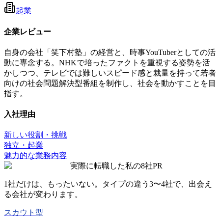
起業
企業レビュー
自身の会社「笑下村塾」の経営と、時事YouTuberとしての活
動に専念する。NHKで培ったファクトを重視する姿勢を活
かしつつ、テレビでは難しいスピード感と裁量を持って若者
向けの社会問題解決型番組を制作し、社会を動かすことを目
指す。
入社理由
新しい役割・挑戦
独立・起業
魅力的な業務内容
実際に転職した私の8社
PR
1社だけは、もったいない。タイプの違う
3〜4社
で、出会え
る会社が変わります。
スカウト型