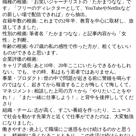
職種の根拠:
「お笑いジャーナリストの「たかまつなな」で
す」「フリーのディレクターとして、YouTubeやNetflixなど
の新しい場で配信できれば」から抽出。
在籍年数の根拠:
これまでの2年半、教育を中心に取材し、放
送してきました。
性別の根拠:
筆者名「たかまつなな」と記事内容から「女
性」と判断。
年齢の根拠:
今27歳の私の感性で作った方が、粗くてもいい
ものができると思います。
企業評価の根拠:
キャリア成長
:
あと10年、20年ここにいたらできるかもしれ
ない。でも、その時、私はもう若者ではありません。
事業・プロダクト
:
世の中で問題が起きる前に警鐘を鳴らす
のではなく、起きてから報道することが悔しくて悔しくて。
マネジメント
:
相談した上司の方々から「やりたいことをや
れ！」「また一緒に仕事しよう！」と背中を後押ししてくだ
さり
組織・チーム
:
志が高く、すごい番組を作ったり、ニュース
で社会を動かす先輩方と近くで仕事ができたのは、大変勉強
になりました。
働きやすさ
:
炎上して職場にご迷惑をかけ続けるのかと思う
と、精神的に辛くなることもあり、この生活は続けられない