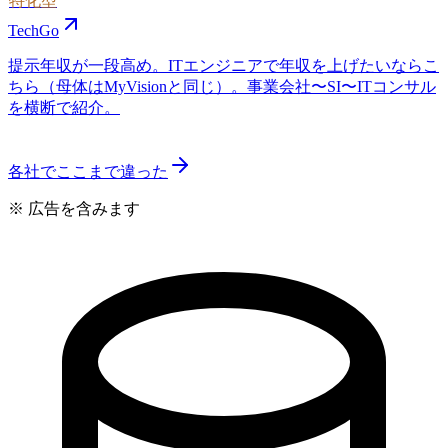
特化型
TechGo
提示年収が一段高め。ITエンジニアで年収を上げたいならこ
ちら（母体はMyVisionと同じ）。事業会社〜SI〜ITコンサル
を横断で紹介。
各社でここまで違った
※ 広告を含みます