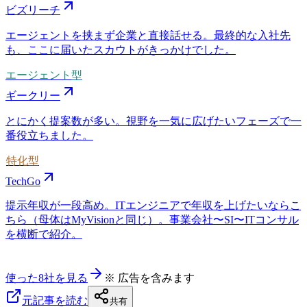
ビズリーチ
エージェントを挟まず企業と直接話せる。最終的な入社先
も、ここに届いたスカウトがきっかけでした。
エージェント型
ギークリー
とにかく提案数が多い。視野を一気に広げたいフェーズで一
番役立ちました。
特化型
TechGo
提示年収が一段高め。ITエンジニアで年収を上げたいならこ
ちら（母体はMyVisionと同じ）。事業会社〜SI〜ITコンサル
を横断で紹介。
使った8社を見る
※ 広告を含みます
元記事を読む
共有