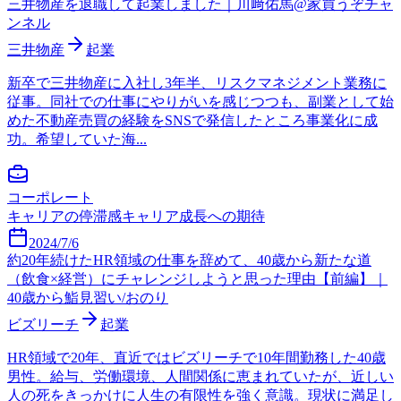
三井物産を退職して起業しました｜川﨑佑馬@家買うぞチャ
ンネル
三井物産
起業
新卒で三井物産に入社し3年半、リスクマネジメント業務に
従事。同社での仕事にやりがいを感じつつも、副業として始
めた不動産売買の経験をSNSで発信したところ事業化に成
功。希望していた海...
コーポレート
キャリアの停滞感
キャリア成長への期待
2024/7/6
約20年続けたHR領域の仕事を辞めて、40歳から新たな道
（飲食×経営）にチャレンジしようと思った理由【前編】｜
40歳から鮨見習い/おのり
ビズリーチ
起業
HR領域で20年、直近ではビズリーチで10年間勤務した40歳
男性。給与、労働環境、人間関係に恵まれていたが、近しい
人の死をきっかけに人生の有限性を強く意識。現状に満足し