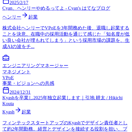
2025/2/17
Cyan、ヘンリーやめるってよ - Cyan's はてなブログ
ヘンリー
起業
株式会社ヘンリーでVPoEを3年間務めた後、退職し起業する
ことを決意。在職中の採用活動を通じて感じた「知名度が低
い良い会社が埋もれてしまう」という採用市場の課題を、生
成AIの波をチ...
エンジニアリングマネージャー
マネジメント
VPoE
事業・ビジョンへの共感
2024/12/31
Kyashを卒業し2025年独立起業します｜引地 耕太 / Hikichi
Kouta
Kyash
起業
フィンテックスタートアップのKyashでデザイン責任者とし
て約2年間勤務。経営とデザインを接続する役割を担い、ブ