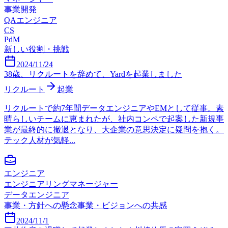
事業開発
QAエンジニア
CS
PdM
新しい役割・挑戦
2024/11/24
38歳、リクルートを辞めて、Yardを起業しました
リクルート
起業
リクルートで約7年間データエンジニアやEMとして従事。素
晴らしいチームに恵まれたが、社内コンペで起案した新規事
業が最終的に撤退となり、大企業の意思決定に疑問を抱く。
テック人材が気軽...
エンジニア
エンジニアリングマネージャー
データエンジニア
事業・方針への懸念
事業・ビジョンへの共感
2024/11/1