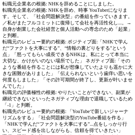
転職元企業名の根拠:
NHKを辞めることにしました。
転職先企業名の根拠:
NHKを辞め、時事 YouTuberになりま
す。そして、「社会問題解決型」の番組を作っていきます。
／私がまたフルコミットに復帰して会社を再活性化し...。→
自身が創業した会社経営と個人活動への専念のため「起業」
と判断。
転職元のレビュー要約の根拠:
ポジティブ面:「NHKで学ん
だ“ファクトを大事にする”、“情報の裏どりをする”という
点」「怒ってもらい成長できるNHKは、私にとって本当に
大切な、かけがいのない場所でした」 ネガティブ面:「その
ような番組を作ることには私が想像していたよりも遥かに大
きな困難がありました」「伝えられないという歯痒い思いを
何度もしました」「その許可期間が終了し、更新が叶いませ
んでした」
転職元の評価極性の根拠:
やりたいことができない、副業が
継続できないといったネガティブな理由で退職しているため
「-1」と判断。
転職先のレビュー要約の根拠:
「YouTubeで新しいジャーナ
リズムをする」「社会問題解決型のYouTube番組を作る」
「NHKで学んだ“ファクトを大事にする”...点をしっかり行
い、スピード感を出しながらも、信頼を得ていきたい」