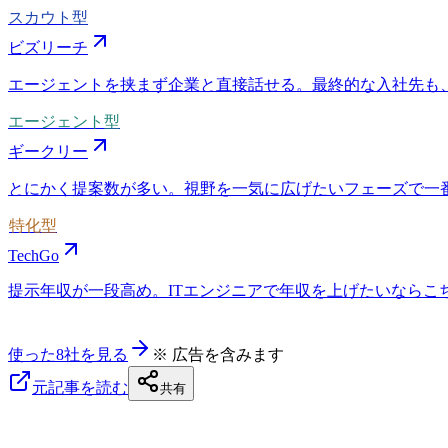
スカウト型
ビズリーチ
エージェントを挟まず企業と直接話せる。最終的な入社先も
エージェント型
ギークリー
とにかく提案数が多い。視野を一気に広げたいフェーズで一
特化型
TechGo
提示年収が一段高め。ITエンジニアで年収を上げたいならこちら
使った8社を見る
※ 広告を含みます
元記事を読む
共有