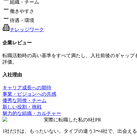
組織・チーム
働きやすさ
待遇・環境
ナレッジワーク
企業レビュー
転職活動時の高い基準をすべて満たし、入社前後のギャップもほ
評価。
入社理由
キャリア成長への期待
事業・ビジョンへの共感
優秀な同僚・チーム
新しい役割・挑戦
魅力的な組織・カルチャー
実際に転職した私の8社
PR
1社だけは、もったいない。タイプの違う
3〜4社
で、出会える