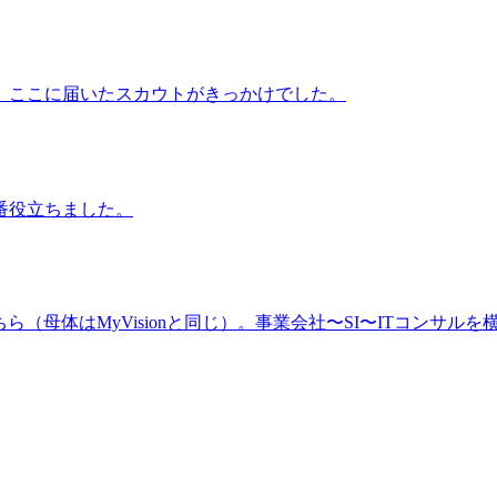
、ここに届いたスカウトがきっかけでした。
番役立ちました。
（母体はMyVisionと同じ）。事業会社〜SI〜ITコンサルを