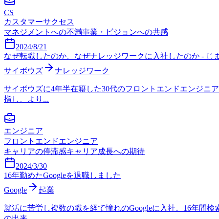
CS
カスタマーサクセス
マネジメントへの不満
事業・ビジョンへの共感
2024/8/21
なぜ転職したのか、なぜナレッジワークに入社したのか - じ
サイボウズ
ナレッジワーク
サイボウズに4年半在籍した30代のフロントエンドエンジニ
指し、より...
エンジニア
フロントエンドエンジニア
キャリアの停滞感
キャリア成長への期待
2024/3/30
16年勤めたGoogleを退職しました
Google
起業
就活に苦労し複数の職を経て憧れのGoogleに入社。16
の出来...