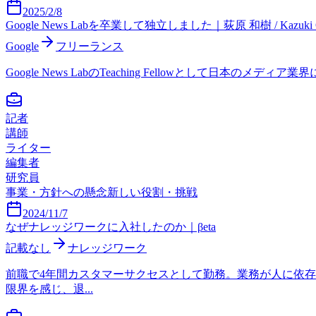
2025/2/8
Google News Labを卒業して独立しました｜荻原 和樹 / Kazuki
Google
フリーランス
Google News LabのTeaching Fellowとして
記者
講師
ライター
編集者
研究員
事業・方針への懸念
新しい役割・挑戦
2024/11/7
なぜナレッジワークに入社したのか｜βeta
記載なし
ナレッジワーク
前職で4年間カスタマーサクセスとして勤務。業務が人に依
限界を感じ、退...