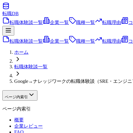
転職
DB
転職体験談一覧
企業一覧
職種一覧
転職理由
コ
転職体験談一覧
企業一覧
職種一覧
転職理由
コ
ホーム
転職体験談一覧
Google→ナレッジワークの転職体験談（SRE・エン
ページ内索引
ページ内索引
概要
企業レビュー
FAQ