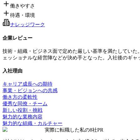
働きやすさ
待遇・環境
ナレッジワーク
企業レビュー
技術・組織・ビジネス面で定めた厳しい基準を満たしていた。具
ェッショナルな経営陣などが決め手となった。入社後のギャ
入社理由
キャリア成長への期待
事業・ビジョンへの共感
働き方の柔軟性
優秀な同僚・チーム
新しい役割・挑戦
魅力的な業務内容
魅力的な組織・カルチャー
実際に転職した私の8社
PR