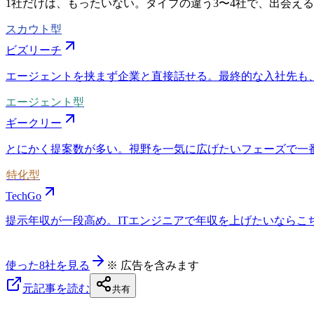
1社だけは、もったいない。タイプの違う
3〜4社
で、出会える
スカウト型
ビズリーチ
エージェントを挟まず企業と直接話せる。最終的な入社先も
エージェント型
ギークリー
とにかく提案数が多い。視野を一気に広げたいフェーズで一
特化型
TechGo
提示年収が一段高め。ITエンジニアで年収を上げたいならこちら
使った8社を見る
※ 広告を含みます
元記事を読む
共有