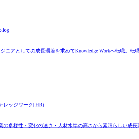
.log
ンジニアとしての成長環境を求めてKnowledge Workへ転職
レッジワーク| HR)
当。事業の多様性・変化の速さ・人材水準の高さから素晴らしい成