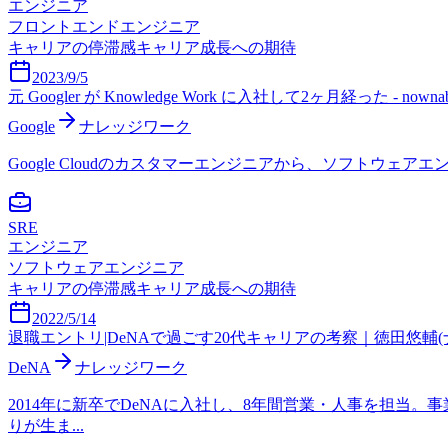
エンジニア
フロントエンドエンジニア
キャリアの停滞感
キャリア成長への期待
2023/9/5
元 Googler が Knowledge Work に入社して2ヶ月経った - nownab
Google
ナレッジワーク
Google Cloudのカスタマーエンジニアから、ソフトウェアエ
SRE
エンジニア
ソフトウェアエンジニア
キャリアの停滞感
キャリア成長への期待
2022/5/14
退職エントリ|DeNAで過ごす20代キャリアの考察｜徳田悠輔(ナ
DeNA
ナレッジワーク
2014年に新卒でDeNAに入社し、8年間営業・人事を担
りが生ま...