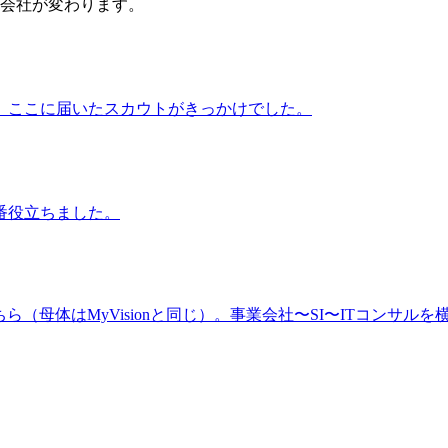
会社が変わります。
、ここに届いたスカウトがきっかけでした。
番役立ちました。
（母体はMyVisionと同じ）。事業会社〜SI〜ITコンサルを