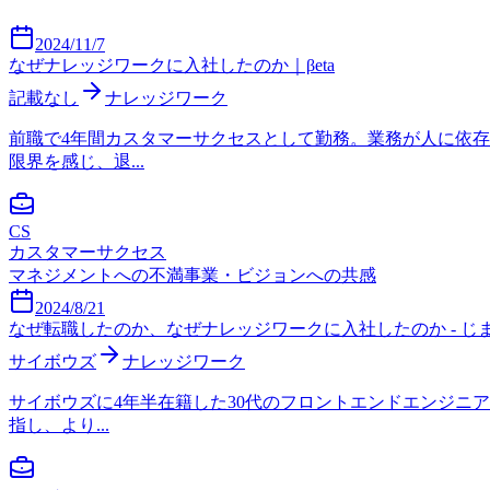
2024/11/7
なぜナレッジワークに入社したのか｜βeta
記載なし
ナレッジワーク
前職で4年間カスタマーサクセスとして勤務。業務が人に依
限界を感じ、退...
CS
カスタマーサクセス
マネジメントへの不満
事業・ビジョンへの共感
2024/8/21
なぜ転職したのか、なぜナレッジワークに入社したのか - じ
サイボウズ
ナレッジワーク
サイボウズに4年半在籍した30代のフロントエンドエンジニ
指し、より...