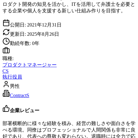
ロダクト開発の知見を活かし、ITを活用して弁護士を必要と
する企業や個人を支援する新しい仕組み作りを目指す。
公開日:
2021年12月31日
更新日:
2025年8月26日
勤続年数:
0
年
職種:
プロダクトマネージャー
CS
執行役員
男性
ContractS
企業レビュー
部署横断的に様々な経験を積み、経営の難しさや面白さを学
べる環境。同僚はプロフェッショナルで人間関係も非常に良
好であり、代表への尊敬も変わらない。退職時には全力で応