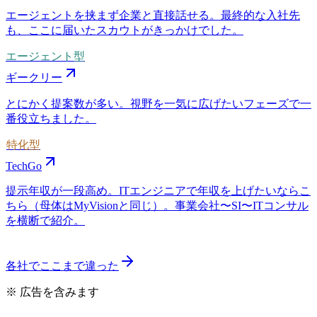
エージェントを挟まず企業と直接話せる。最終的な入社先
も、ここに届いたスカウトがきっかけでした。
エージェント型
ギークリー
とにかく提案数が多い。視野を一気に広げたいフェーズで一
番役立ちました。
特化型
TechGo
提示年収が一段高め。ITエンジニアで年収を上げたいならこ
ちら（母体はMyVisionと同じ）。事業会社〜SI〜ITコンサル
を横断で紹介。
各社でここまで違った
※ 広告を含みます