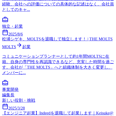
経験、会社への評価についての具体的な記述はなく、会社員
としてのキャ...
独立・起業
2025/8/6
松浦シゲキ、MOLTSを退職して独立します！ | THE MOLTS
MOLTS
起業
コミュニケーションプランナーとして約1年間MOLTSに在
籍。自身の専門性を再認識できるなど、充実した時間を過ご
す。会社が「THE MOLTS」へと組織体制を大きく変更し、
メンバーに...
事業開発
編集長
新しい役割・挑戦
2025/3/28
【エンジニア起業】Indeedを退職して起業します｜Keisuke@