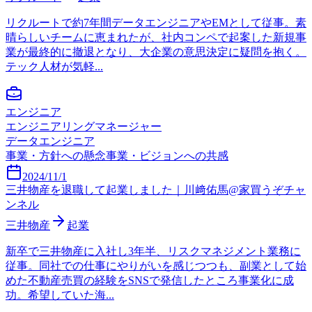
リクルートで約7年間データエンジニアやEMとして従事。素
晴らしいチームに恵まれたが、社内コンペで起案した新規事
業が最終的に撤退となり、大企業の意思決定に疑問を抱く。
テック人材が気軽...
エンジニア
エンジニアリングマネージャー
データエンジニア
事業・方針への懸念
事業・ビジョンへの共感
2024/11/1
三井物産を退職して起業しました｜川﨑佑馬@家買うぞチャ
ンネル
三井物産
起業
新卒で三井物産に入社し3年半、リスクマネジメント業務に
従事。同社での仕事にやりがいを感じつつも、副業として始
めた不動産売買の経験をSNSで発信したところ事業化に成
功。希望していた海...