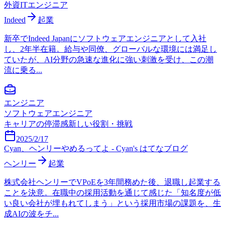
外資ITエンジニア
Indeed
起業
新卒でIndeed Japanにソフトウェアエンジニアとして入社
し、2年半在籍。給与や同僚、グローバルな環境には満足し
ていたが、AI分野の急速な進化に強い刺激を受け、この潮
流に乗る...
エンジニア
ソフトウェアエンジニア
キャリアの停滞感
新しい役割・挑戦
2025/2/17
Cyan、ヘンリーやめるってよ - Cyan's はてなブログ
ヘンリー
起業
株式会社ヘンリーでVPoEを3年間務めた後、退職し起業する
ことを決意。在職中の採用活動を通じて感じた「知名度が低
い良い会社が埋もれてしまう」という採用市場の課題を、生
成AIの波をチ...