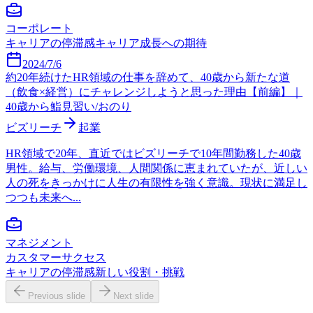
コーポレート
キャリアの停滞感
キャリア成長への期待
2024/7/6
約20年続けたHR領域の仕事を辞めて、40歳から新たな道
（飲食×経営）にチャレンジしようと思った理由【前編】｜
40歳から鮨見習い/おのり
ビズリーチ
起業
HR領域で20年、直近ではビズリーチで10年間勤務した40歳
男性。給与、労働環境、人間関係に恵まれていたが、近しい
人の死をきっかけに人生の有限性を強く意識。現状に満足し
つつも未来へ...
マネジメント
カスタマーサクセス
キャリアの停滞感
新しい役割・挑戦
Previous slide
Next slide