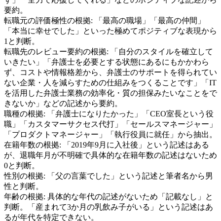
要約。
転職元の評価極性の根拠:
「最高の職場」「最高の仲間」
「本当に幸せでした」といった極めてポジティブな表現から
1と判断。
転職先のレビュー要約の根拠:
「自分のスタイルを確立して
いきたい」「弁護士を必要とする状態にあるにもかかわら
ず、コストや情報格差から、弁護士のサポートを得られてい
ない企業・人を減らすための仕組みをつくることです」「IT
を活用した弁護士業務の効率化・質の担保みたいなことをで
きないか」などの記述から要約。
職種の根拠:
「弁護士になりたかった」「CEO室長という役
職」「カスタマーサクセス代打」「セールスマネージャー」
「プロダクトマネージャー」「執行役員に就任」から抽出。
在籍年数の根拠:
「2019年9月に入社後」という記述はある
が、退職年月が不明確で具体的な在籍年数の記述はないため
0と判断。
性別の根拠:
「父の言葉でした」という記述と筆者名から男
性と判断。
年齢の根拠:
具体的な年代の記述がないため「記載なし」と
判断。「産まれて3か月の乳飲み子がいる」という記述はあ
るが年代を特定できない。