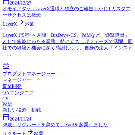
2024/12/27
オモイノタケ - LayerX退職と独立のご報告｜かじ | カスタマ
ーサクセスは概念
LayerX
起業
LayerXで5年4ヶ月間、BizDevやCS、PdMなど「遊撃隊員」
として多岐にわたる業務、特に立ち上げフェーズで活躍。同
社での経験と機会に深く感謝しつつ、自身の法人「インスト
ー...
プロダクトマネージャー
マネージャー
事業開発
QAエンジニア
CS
PdM
新しい役割・挑戦
2024/11/24
38歳、リクルートを辞めて、Yardを起業しました
リクルート
起業