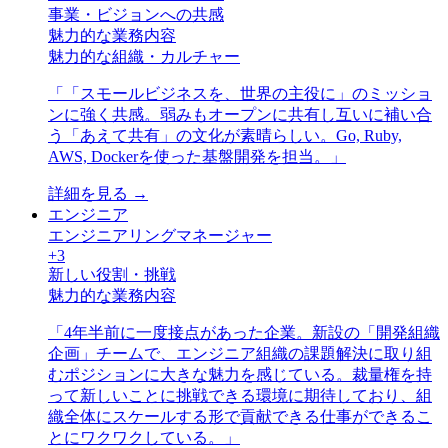
事業・ビジョンへの共感
魅力的な業務内容
魅力的な組織・カルチャー
「
「スモールビジネスを、世界の主役に」のミッショ
ンに強く共感。弱みもオープンに共有し互いに補い合
う「あえて共有」の文化が素晴らしい。Go, Ruby,
AWS, Dockerを使った基盤開発を担当。
」
詳細を見る →
エンジニア
エンジニアリングマネージャー
+
3
新しい役割・挑戦
魅力的な業務内容
「
4年半前に一度接点があった企業。新設の「開発組織
企画」チームで、エンジニア組織の課題解決に取り組
むポジションに大きな魅力を感じている。裁量権を持
って新しいことに挑戦できる環境に期待しており、組
織全体にスケールする形で貢献できる仕事ができるこ
とにワクワクしている。
」