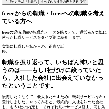
他
4
カテゴリを表示
すべての
入社者
の声を見る (
5
件)
freee
からの転職・
freee
への転職を考え
ている方へ
freee
の退職理由や転職先データを踏まえて、運営者が実際に
使った転職サービスをタイプ別に紹介します。
実際に転職した私からの、正直な話
PR
転職を振り返って、いちばん怖いと思
うのは——
もし1社だけに絞っていた
ら、入社した会社に出会えていなかっ
た
ということです。
後悔したくなくて、最大限ためすために転職サービスを8つ
登録しました。やってみると、最終的に入社を決めた会社
も、もう1社の内定も、それぞれ別のサービス経由。同じ条