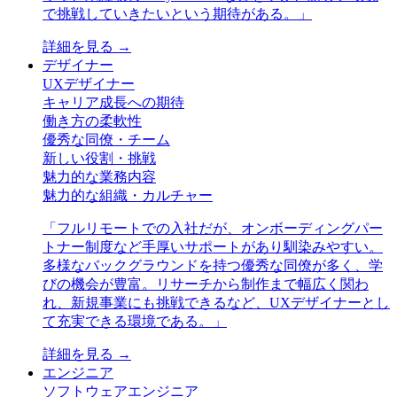
で挑戦していきたいという期待がある。
」
詳細を見る →
デザイナー
UXデザイナー
キャリア成長への期待
働き方の柔軟性
優秀な同僚・チーム
新しい役割・挑戦
魅力的な業務内容
魅力的な組織・カルチャー
「
フルリモートでの入社だが、オンボーディングパー
トナー制度など手厚いサポートがあり馴染みやすい。
多様なバックグラウンドを持つ優秀な同僚が多く、学
びの機会が豊富。リサーチから制作まで幅広く関わ
れ、新規事業にも挑戦できるなど、UXデザイナーとし
て充実できる環境である。
」
詳細を見る →
エンジニア
ソフトウェアエンジニア