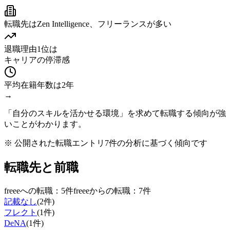
転職先は
Zen Intelligence、フリーランス
が多い
退職理由1位は
キャリアの停滞感
平均在籍年数は
2
年
→
「自分のスキルを活かせる環境」を求めて転職する傾向が強
いことがわかります。
※ 公開された転職エントリ
7
件の分析に基づく傾向です
転職先と前職
freee
への転職：
5
件
freee
からの転職：
7
件
記載なし
(
2
件)
フレクト
(
1
件)
DeNA
(
1
件)