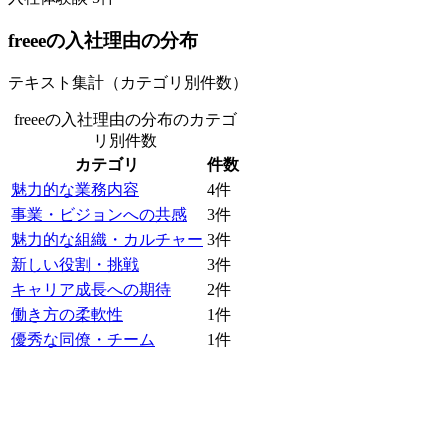
freee
の入社理由の分布
テキスト集計（カテゴリ別件数）
freeeの入社理由の分布
のカテゴ
リ別件数
カテゴリ
件数
魅力的な業務内容
4
件
事業・ビジョンへの共感
3
件
魅力的な組織・カルチャー
3
件
新しい役割・挑戦
3
件
キャリア成長への期待
2
件
働き方の柔軟性
1
件
優秀な同僚・チーム
1
件