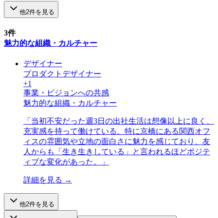
他
2
件を見る
3
件
魅力的な組織・カルチャー
デザイナー
プロダクトデザイナー
+
1
事業・ビジョンへの共感
魅力的な組織・カルチャー
「
当初不安だった週3日の出社生活は想像以上に良く、
充実感を持って働けている。特に京橋にある関西オフ
ィスの雰囲気や立地の面白さに魅力を感じており、友
人からも「生き生きしている」と言われるほどポジテ
ィブな変化があった。
」
詳細を見る →
他
2
件を見る