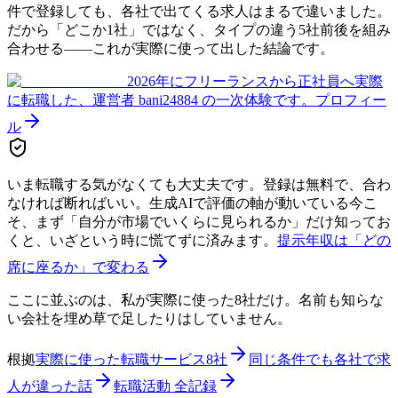
件で登録しても、各社で出てくる求人はまるで違いました。
だから「どこか1社」ではなく、タイプの違う5社前後を組み
合わせる——これが実際に使って出した結論です。
2026年にフリーランスから正社員へ実際
に転職した、運営者 bani24884 の一次体験です。
プロフィー
ル
いま転職する気がなくても大丈夫です。登録は無料で、合わ
なければ断ればいい。生成AIで評価の軸が動いている今こ
そ、まず「自分が市場でいくらに見られるか」だけ知ってお
くと、いざという時に慌てずに済みます。
提示年収は「どの
席に座るか」で変わる
ここに並ぶのは、私が実際に使った8社だけ。名前も知らな
い会社を埋め草で足したりはしていません。
根拠
実際に使った転職サービス8社
同じ条件でも各社で求
人が違った話
転職活動 全記録