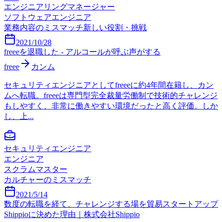
エンジニアリングマネージャー
ソフトウェアエンジニア
業務内容のミスマッチ
新しい役割・挑戦
2021/10/28
freeeを退職した - アルコールが呼ぶ声がする
freee
カンム
セキュリティエンジニアとしてfreeeに約4年間在籍し、カン
ムへ転職。freeeは専門型完全裁量労働制で技術的チャレンジ
もしやすく、非常に働きやすい環境だったと高く評価。しか
し、上...
セキュリティエンジニア
エンジニア
スクラムマスター
カルチャーのミスマッチ
2021/5/14
数度の転職を経て、チャレンジする場を貿易スタートアップ
Shippioに決めた理由｜株式会社Shippio