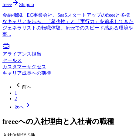
freee
Shippio
金融機関、EC事業会社、SaaSスタートアップのfreeeと多様
なキャリアを歩み、「希少性」と「実行力」を追求してきた
ジェネラリストの転職体験。freeeでのスピード感ある環境や
事...
アライアンス担当
セールス
カスタマーサクセス
キャリア成長への期待
前へ
1
2
次へ
freee
への入社理由と入社者の職種
入社体験談
5
件