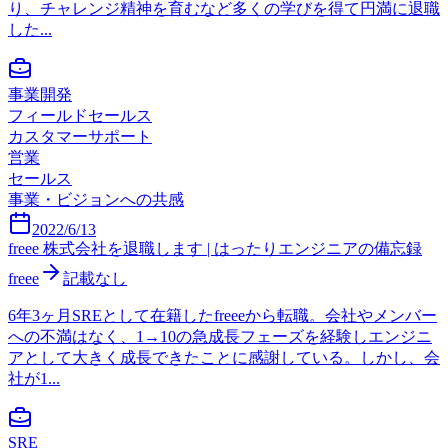
り、チャレンジ精神を育むなど多くの学びを得て円満に退職
した...
事業開発
フィールドセールス
カスタマーサポート
営業
セールス
事業・ビジョンへの共感
2022/6/13
freee 株式会社を退職します | はったりエンジニアの備忘録
freee
記載なし
6年3ヶ月SREとして在籍したfreeeから転職。会社やメンバー
への不満はなく、1→10の急成長フェーズを経験しエンジニ
アとして大きく成長できたことに感謝している。しかし、会
社が1...
SRE