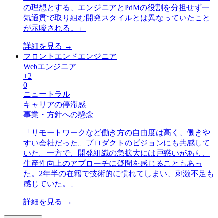
の理想とする、エンジニアとPdMの役割を分担せず一
気通貫で取り組む開発スタイルとは異なっていたこと
が示唆される。
」
詳細を見る →
フロントエンドエンジニア
Webエンジニア
+
2
0
ニュートラル
キャリアの停滞感
事業・方針への懸念
「
リモートワークなど働き方の自由度は高く、働きや
すい会社だった。プロダクトのビジョンにも共感して
いた。一方で、開発組織の急拡大には戸惑いがあり、
生産性向上のアプローチに疑問を感じることもあっ
た。2年半の在籍で技術的に慣れてしまい、刺激不足も
感じていた。
」
詳細を見る →