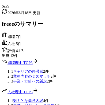
SaaS
2026年6月18日
更新
freee
のサマリー
退職
7
件
入社
5
件
評価
4.1
/5
出典
12
件
退職理由 TOP3
1
キャリアの停滞感
2
件
2
業務内容のミスマッチ
2
件
3
事業・方針への懸念
2
件
入社理由 TOP3
1
魅力的な業務内容
4
件