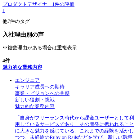
プロダクトデザイナー
1
件の評価
1
他
7
件のタグ
入社理由別の声
※複数理由がある場合は重複表示
4
件
魅力的な業務内容
エンジニア
キャリア成長への期待
事業・ビジョンへの共感
新しい役割・挑戦
魅力的な業務内容
「
自身がフリーランス時代から課金ユーザーとして利
用しているサービスであり、その開発に携われること
に大きな魅力を感じている。これまでの経験を活かし
つつ、未経験のRuby on Railsなどを学び、新しい環境