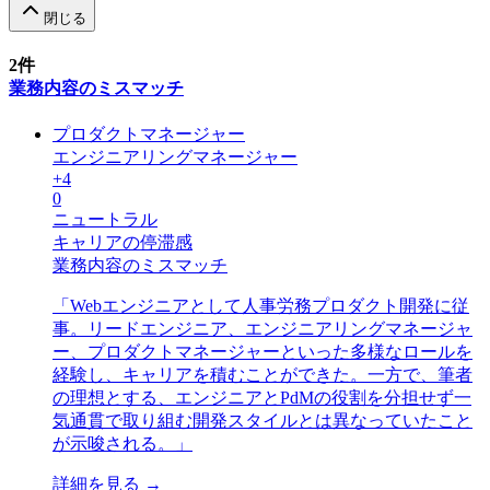
閉じる
2
件
業務内容のミスマッチ
プロダクトマネージャー
エンジニアリングマネージャー
+
4
0
ニュートラル
キャリアの停滞感
業務内容のミスマッチ
「
Webエンジニアとして人事労務プロダクト開発に従
事。リードエンジニア、エンジニアリングマネージャ
ー、プロダクトマネージャーといった多様なロールを
経験し、キャリアを積むことができた。一方で、筆者
の理想とする、エンジニアとPdMの役割を分担せず一
気通貫で取り組む開発スタイルとは異なっていたこと
が示唆される。
」
詳細を見る →