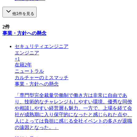
他
1
件を見る
2
件
事業・方針への懸念
セキュリティエンジニア
エンジニア
+
1
在籍
2
年
ニュートラル
カルチャーのミスマッチ
事業・方針への懸念
「
専門型完全裁量労働制で働き方は非常に自由であ
り、技術的なチャレンジもしやすい環境。優秀な同僚
や相談しやすい経営層も魅力。一方で、上場を経て会
社が成熟期に入り保守的になったと感じられた点や、
人によっては負担に感じる全社イベントの多さが退職
の遠因となった。
」