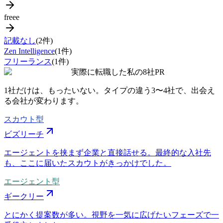
freee
記載なし
(
2
件)
Zen Intelligence
(
1
件)
フリーランス
(
1
件)
実際に転職した私の8社
PR
1社だけは、もったいない。タイプの違う
3〜4社
で、出会え
る会社が変わります。
スカウト型
ビズリーチ
エージェントを挟まず企業と直接話せる。最終的な入社先
も、ここに届いたスカウトがきっかけでした。
エージェント型
ギークリー
とにかく提案数が多い。視野を一気に広げたいフェーズで一