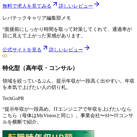
無料で求人を見てみる
詳しいレビュー
レバテックキャリア
編集部メモ
“
面接前にしっかり時間を取って対策してくれて、通過率が
目に見えて上がった実感があります。
公式サイトを見る
詳しいレビュー
03
特化型（高年収・コンサル）
領域を絞っているぶん、提示年収が一段高く出やすい。年収
を本気で上げたい人の切り札。
TechGo
PR
“
提示年収が一段高め。ITエンジニアで年収を上げたいなら
こちら（母体はMyVisionと同じ）。事業会社〜SI〜ITコンサ
ルを横断で紹介。