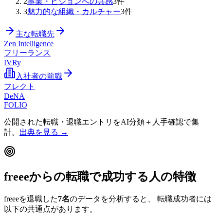
2
事業・ビジョンへの共感
3
件
3
魅力的な組織・カルチャー
3
件
主な転職先
Zen Intelligence
フリーランス
IVRy
入社者の前職
フレクト
DeNA
FOLIO
公開された転職・退職エントリをAI分類＋人手確認で集
計。
出典を見る →
freee
からの転職で成功する人の特徴
freee
を退職した
7
名
のデータを分析すると、 転職成功者には
以下の共通点があります。