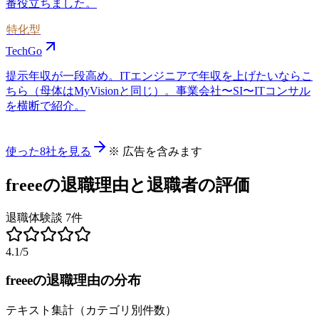
番役立ちました。
特化型
TechGo
提示年収が一段高め。ITエンジニアで年収を上げたいならこ
ちら（母体はMyVisionと同じ）。事業会社〜SI〜ITコンサル
を横断で紹介。
使った8社を見る
※ 広告を含みます
freee
の退職理由と退職者の評価
退職体験談
7
件
4.1
/5
freee
の退職理由の分布
テキスト集計（カテゴリ別件数）