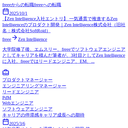
freee
からの転職
freee
への転職
2025/10/1
【Zen Intelligence入社エントリ】 一気通貫で推進するZen
Intelligenceのプロダクト開発｜Zen Intelligence株式会社（旧社
名：株式会社SoftRoid）
freee
Zen Intelligence
大学院修了後、エムスリー、freeeでソフトウェアエンジニア
としてキャリアを積んだ筆者が、3社目としてZen Intelligence
に入社。freeeではリードエンジニア、EM、...
プロダクトマネージャー
エンジニアリングマネージャー
リードエンジニア
PdM
Webエンジニア
ソフトウェアエンジニア
キャリアの停滞感
キャリア成長への期待
2025/3/6