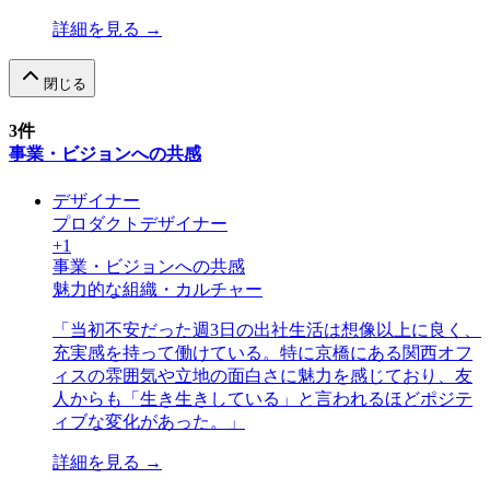
詳細を見る →
閉じる
3
件
事業・ビジョンへの共感
デザイナー
プロダクトデザイナー
+
1
事業・ビジョンへの共感
魅力的な組織・カルチャー
「
当初不安だった週3日の出社生活は想像以上に良く、
充実感を持って働けている。特に京橋にある関西オフ
ィスの雰囲気や立地の面白さに魅力を感じており、友
人からも「生き生きしている」と言われるほどポジテ
ィブな変化があった。
」
詳細を見る →