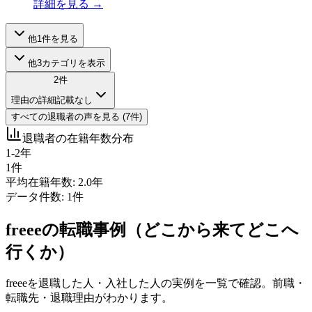
詳細を見る →
他
1
件を見る
他
3
カテゴリを表示
2
件
理由の詳細記載なし
すべての
退職者
の声を見る (
7
件)
退職者の在籍年数分布
1-2年
1
件
平均在籍年数:
2.0
年
データ件数:
1
件
freee
の転職事例（どこから来てどこへ
行くか）
freee
を退職した人・入社した人の実例を一覧で確認。前職・
転職先・退職理由がわかります。