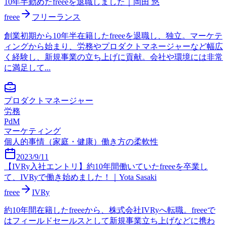
10年半勤めたfreeeを退職しました｜岡田 悠
freee
フリーランス
創業初期から10年半在籍したfreeeを退職し、独立。マーケテ
ィングから始まり、労務やプロダクトマネージャーなど幅広
く経験し、新規事業の立ち上げに貢献。会社や環境には非常
に満足して...
プロダクトマネージャー
労務
PdM
マーケティング
個人的事情（家庭・健康）
働き方の柔軟性
2023/9/11
【IVRy入社エントリ】約10年間働いていたfreeeを卒業し
て、IVRyで働き始めました！｜Yota Sasaki
freee
IVRy
約10年間在籍したfreeeから、株式会社IVRyへ転職。freeeで
はフィールドセールスとして新規事業立ち上げなどに携わ