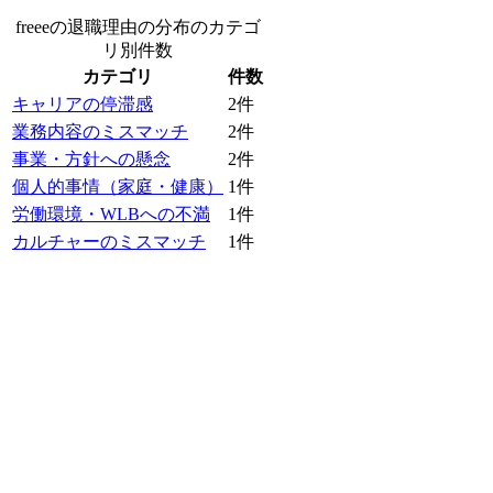
freeeの退職理由の分布
のカテゴ
リ別件数
カテゴリ
件数
キャリアの停滞感
2
件
業務内容のミスマッチ
2
件
事業・方針への懸念
2
件
個人的事情（家庭・健康）
1
件
労働環境・WLBへの不満
1
件
カルチャーのミスマッチ
1
件