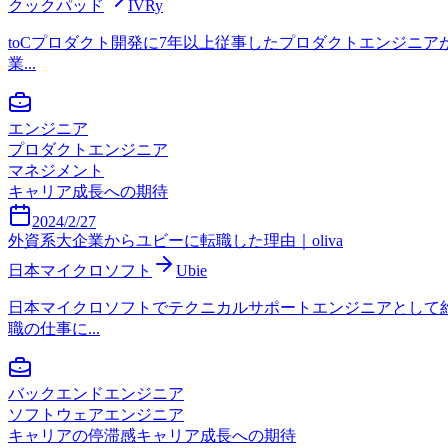
クックパッド
IVRy
toCプロダクト開発に7年以上従事したプロダクトエンジニアが
業...
エンジニア
プロダクトエンジニア
マネジメント
キャリア成長への期待
2024/2/27
外資系大企業からユビーに転職した理由｜oliva
日本マイクロソフト
Ubie
日本マイクロソフトでテクニカルサポートエンジニアとして約
職の仕事に...
バックエンドエンジニア
ソフトウェアエンジニア
キャリアの停滞感
キャリア成長への期待