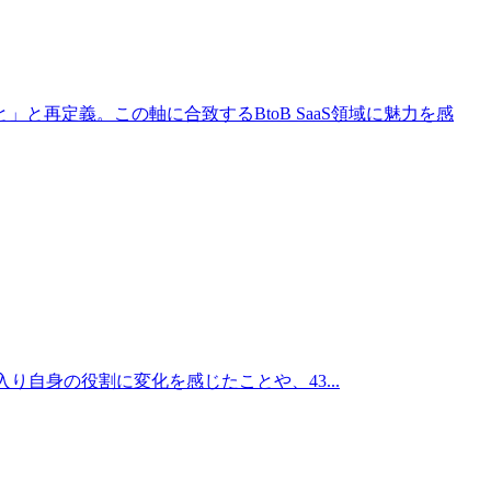
再定義。この軸に合致するBtoB SaaS領域に魅力を感
期に入り自身の役割に変化を感じたことや、43...