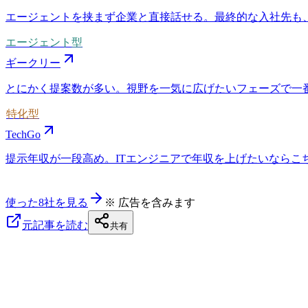
エージェントを挟まず企業と直接話せる。最終的な入社先も
エージェント型
ギークリー
とにかく提案数が多い。視野を一気に広げたいフェーズで一
特化型
TechGo
提示年収が一段高め。ITエンジニアで年収を上げたいならこちら
使った8社を見る
※ 広告を含みます
元記事を読む
共有