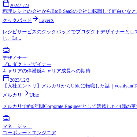
2024/1/23
料理レシピの会社からBtoB SaaSの会社に転職して面白いなと思った
クックパッド
LayerX
レシピサービスのクックパッドでプロダクトデザイナーとして勤
じ、La...
デザイナー
プロダクトデザイナー
キャリアの停滞感
キャリア成長への期待
2023/12/3
【入社エントリ】メルカリからUbieに転職した話｜yoshiyan(Takashi
メルカリ
Ubie
メルカリで約6年間Corporate Engineerとして活躍した
マネージャー
コーポレートエンジニア