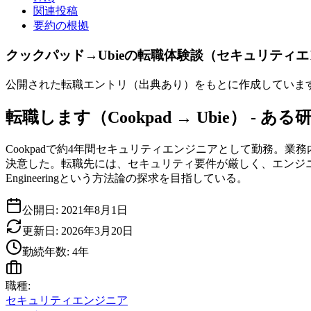
関連投稿
要約の根拠
クックパッド→Ubieの転職体験談（セキュリティ
公開された転職エントリ（出典あり）をもとに作成していま
転職します（Cookpad → Ubie） - あ
Cookpadで約4年間セキュリティエンジニアとして勤務
決意した。転職先には、セキュリティ要件が厳しく、エンジニアリング
Engineeringという方法論の探求を目指している。
公開日:
2021年8月1日
更新日:
2026年3月20日
勤続年数:
4
年
職種:
セキュリティエンジニア