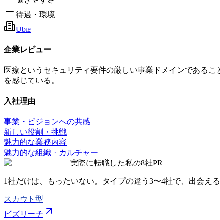
待遇・環境
Ubie
企業レビュー
医療というセキュリティ要件の厳しい事業ドメインであるこ
を感じている。
入社理由
事業・ビジョンへの共感
新しい役割・挑戦
魅力的な業務内容
魅力的な組織・カルチャー
実際に転職した私の8社
PR
1社だけは、もったいない。タイプの違う
3〜4社
で、出会える
スカウト型
ビズリーチ