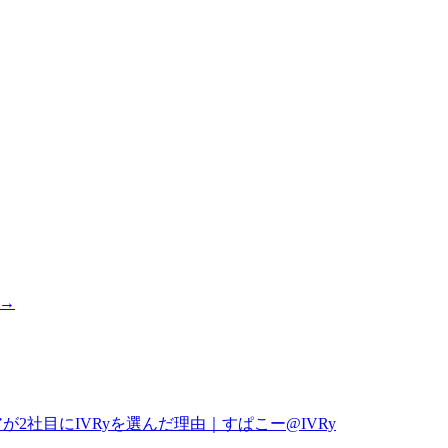
 →
2社目にIVRyを選んだ理由｜すぱこー@IVRy