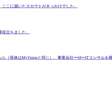
、ここに届いたスカウトがきっかけでした。
番役立ちました。
（母体はMyVisionと同じ）。事業会社〜SI〜ITコンサルを