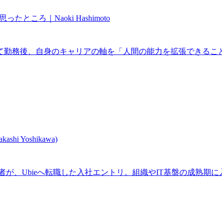
ところ｜Naoki Hashimoto
務後、自身のキャリアの軸を「人間の能力を拡張できること」と
 Yoshikawa)
44歳の筆者が、Ubieへ転職した入社エントリ。組織やIT基盤の成熟