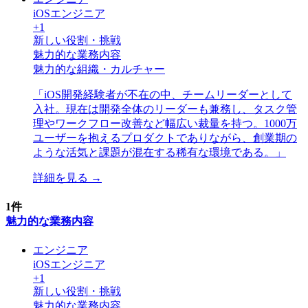
iOSエンジニア
+
1
新しい役割・挑戦
魅力的な業務内容
魅力的な組織・カルチャー
「
iOS開発経験者が不在の中、チームリーダーとして
入社。現在は開発全体のリーダーも兼務し、タスク管
理やワークフロー改善など幅広い裁量を持つ。1000万
ユーザーを抱えるプロダクトでありながら、創業期の
ような活気と課題が混在する稀有な環境である。
」
詳細を見る →
1
件
魅力的な業務内容
エンジニア
iOSエンジニア
+
1
新しい役割・挑戦
魅力的な業務内容