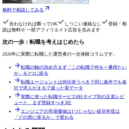
無料で相談してみる
合わなければ断ってOK
しつこい連絡なし
登録・相
談は無料
※ 一部アフィリエイト広告を含みます
次の一歩：転職を考えはじめたら
2026年に実際に転職した運営者の一次体験コラムです。
転職の軸の決め方
まず「この転職で何を一番得たい
か」を3つに絞る
転職エージェントは何社使うべき？
同じ条件でも各
社で求人がまるで違った実データ
実際に使った転職サービス8社
タイプ別の正直レビ
ューと、まず登録すべき3社
エンジニアの市場価値は1つじゃない
提示年収は
「どの席に座るか」で変わる