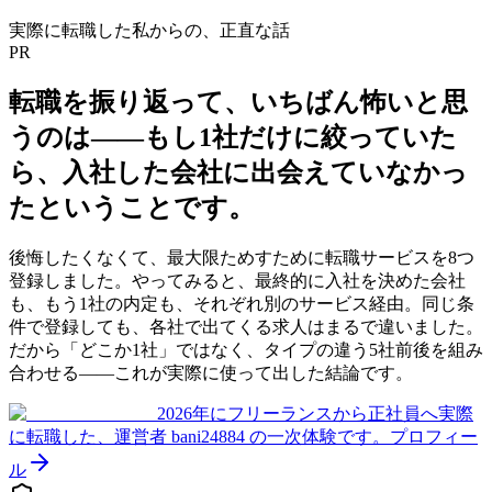
実際に転職した私からの、正直な話
PR
転職を振り返って、いちばん怖いと思
うのは——
もし1社だけに絞っていた
ら、入社した会社に出会えていなかっ
た
ということです。
後悔したくなくて、最大限ためすために転職サービスを8つ
登録しました。やってみると、最終的に入社を決めた会社
も、もう1社の内定も、それぞれ別のサービス経由。同じ条
件で登録しても、各社で出てくる求人はまるで違いました。
だから「どこか1社」ではなく、タイプの違う5社前後を組み
合わせる——これが実際に使って出した結論です。
2026年にフリーランスから正社員へ実際
に転職した、運営者 bani24884 の一次体験です。
プロフィー
ル