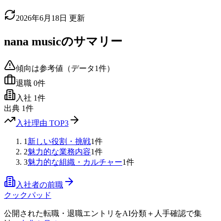
2026年6月18日
更新
nana music
のサマリー
傾向は参考値（データ
1
件）
退職
0
件
入社
1
件
出典
1
件
入社理由 TOP3
1
新しい役割・挑戦
1
件
2
魅力的な業務内容
1
件
3
魅力的な組織・カルチャー
1
件
入社者の前職
クックパッド
公開された転職・退職エントリをAI分類＋人手確認で集