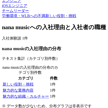
エンジニア
iOSエンジニア
チームリーダー
労働環境・WLBへの不満
新しい役割・挑戦
nana music
への入社理由と入社者の職種
入社体験談
1
件
nana music
の入社理由の分布
テキスト集計（カテゴリ別件数）
nana musicの入社理由の分布
のカ
テゴリ別件数
カテゴリ
件数
新しい役割・挑戦
1
件
魅力的な業務内容
1
件
魅力的な組織・カルチャー
1
件
※ データ数が少ないため、分布グラフは非表示です