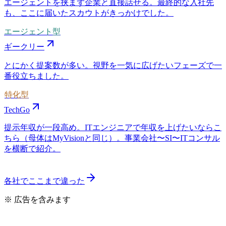
エージェントを挟まず企業と直接話せる。最終的な入社先
も、ここに届いたスカウトがきっかけでした。
エージェント型
ギークリー
とにかく提案数が多い。視野を一気に広げたいフェーズで一
番役立ちました。
特化型
TechGo
提示年収が一段高め。ITエンジニアで年収を上げたいならこ
ちら（母体はMyVisionと同じ）。事業会社〜SI〜ITコンサル
を横断で紹介。
各社でここまで違った
※ 広告を含みます