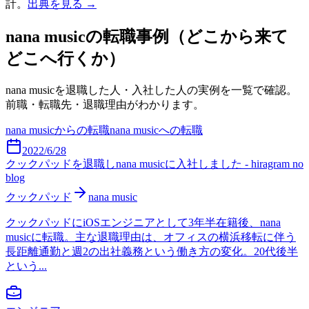
計。
出典を見る →
nana music
の転職事例（どこから来て
どこへ行くか）
nana music
を退職した人・入社した人の実例を一覧で確認。
前職・転職先・退職理由がわかります。
nana music
からの転職
nana music
への転職
2022/6/28
クックパッドを退職しnana musicに入社しました - hiragram no
blog
クックパッド
nana music
クックパッドにiOSエンジニアとして3年半在籍後、nana
musicに転職。主な退職理由は、オフィスの横浜移転に伴う
長距離通勤と週2の出社義務という働き方の変化。20代後半
という...