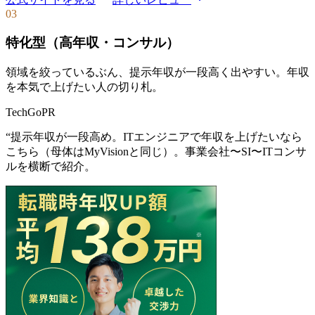
03
特化型（高年収・コンサル）
領域を絞っているぶん、提示年収が一段高く出やすい。年収
を本気で上げたい人の切り札。
TechGo
PR
“
提示年収が一段高め。ITエンジニアで年収を上げたいなら
こちら（母体はMyVisionと同じ）。事業会社〜SI〜ITコンサ
ルを横断で紹介。