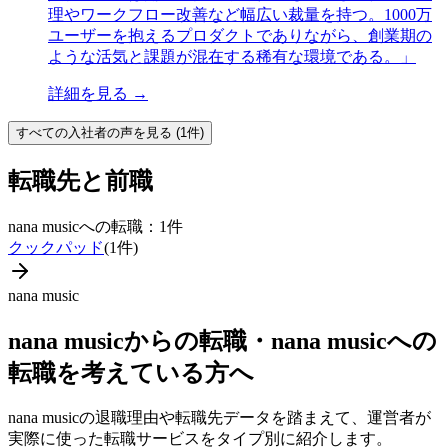
理やワークフロー改善など幅広い裁量を持つ。1000万
ユーザーを抱えるプロダクトでありながら、創業期の
ような活気と課題が混在する稀有な環境である。
」
詳細を見る →
すべての
入社者
の声を見る (
1
件)
転職先と前職
nana music
への転職：
1
件
クックパッド
(
1
件)
nana music
nana music
からの転職・
nana music
への
転職を考えている方へ
nana music
の退職理由や転職先データを踏まえて、運営者が
実際に使った転職サービスをタイプ別に紹介します。