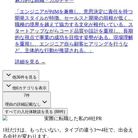
魅力的な組織・カルチャー
「
エンジニアがPdMを兼務し、意思決定に責任を持つ
開発スタイルが特徴。セールスと開発の垣根が低く、
職種の境界を越えて協力する文化が根付いている。ス
タートアップながらコード品質や設計を重視し、長期
的な視点で事業の成功を目指す姿勢がある。現場理解
を重視し、エンジニア自ら顧客ヒアリングを行うな
ど、主体的な行動が推奨される。
」
詳細を見る →
他
36
件を見る
他
6
カテゴリを表示
7
件
理由の詳細記載なし
すべての
入社
体験談を見る (
88
件)
実際に転職した私の8社
PR
1社だけは、もったいない。タイプの違う
3〜4社
で、出会え
る会社が変わります。