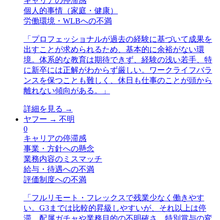
キャリアの停滞感
個人的事情（家庭・健康）
労働環境・WLBへの不満
「
プロフェッショナルが過去の経験に基づいて成果を
出すことが求められるため、基本的に余裕がない環
境。体系的な教育は期待できず、経験の浅い若手、特
に新卒には正解がわからず厳しい。ワークライフバラ
ンスを保つことも難しく、休日も仕事のことが頭から
離れない傾向がある。
」
詳細を見る →
ヤフー
→
不明
0
キャリアの停滞感
事業・方針への懸念
業務内容のミスマッチ
給与・待遇への不満
評価制度への不満
「
フルリモート・フレックスで残業少なく働きやす
い。G3までは比較的昇級しやすいが、それ以上は停
滞。配属ガチャや業務目的の不明確さ、特別賞与の変