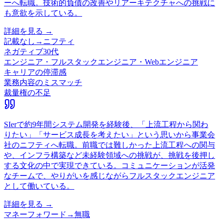
ーへ転職。技術的負債の改善やリアーキテクチャへの挑戦に
も意欲を示している。
詳細を見る →
記載なし
→
ニフティ
ネガティブ
30代
エンジニア・フルスタックエンジニア・Webエンジニア
キャリアの停滞感
業務内容のミスマッチ
裁量権の不足
SIerで約9年間システム開発を経験後、「上流工程から関わ
りたい」「サービス成長を考えたい」という思いから事業会
社のニフティへ転職。前職では難しかった上流工程への関与
や、インフラ構築など未経験領域への挑戦が、挑戦を後押し
する文化の中で実現できている。コミュニケーションが活発
なチームで、やりがいを感じながらフルスタックエンジニア
として働いている。
詳細を見る →
マネーフォワード
→
無職