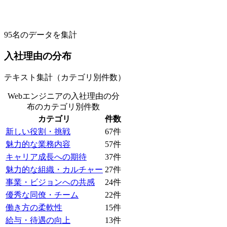
95
名のデータを集計
入社理由の分布
テキスト集計（カテゴリ別件数）
Webエンジニアの入社理由の分
布
のカテゴリ別件数
カテゴリ
件数
新しい役割・挑戦
67
件
魅力的な業務内容
57
件
キャリア成長への期待
37
件
魅力的な組織・カルチャー
27
件
事業・ビジョンへの共感
24
件
優秀な同僚・チーム
22
件
働き方の柔軟性
15
件
給与・待遇の向上
13
件