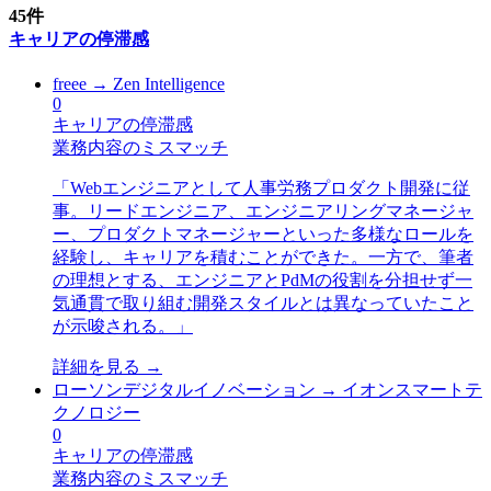
45
件
キャリアの停滞感
freee
→
Zen Intelligence
0
キャリアの停滞感
業務内容のミスマッチ
「
Webエンジニアとして人事労務プロダクト開発に従
事。リードエンジニア、エンジニアリングマネージャ
ー、プロダクトマネージャーといった多様なロールを
経験し、キャリアを積むことができた。一方で、筆者
の理想とする、エンジニアとPdMの役割を分担せず一
気通貫で取り組む開発スタイルとは異なっていたこと
が示唆される。
」
詳細を見る →
ローソンデジタルイノベーション
→
イオンスマートテ
クノロジー
0
キャリアの停滞感
業務内容のミスマッチ