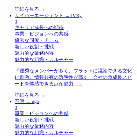
詳細を見る →
サイバーエージェント
→
IVRy
0
キャリア成長への期待
事業・ビジョンへの共感
優秀な同僚・チーム
新しい役割・挑戦
魅力的な業務内容
魅力的な組織・カルチャー
「
優秀なメンバーが多く、フラットに議論できる文化
に刺激。情報共有の透明性が高く、会社の急成長スピ
ードを体感できる点が魅力。
」
詳細を見る →
不明
→
ugo
0
事業・ビジョンへの共感
新しい役割・挑戦
魅力的な業務内容
魅力的な組織・カルチャー