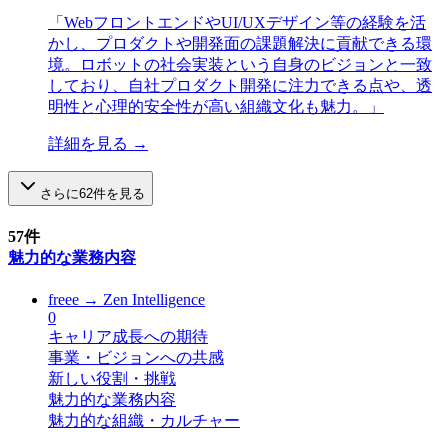
「
WebフロントエンドやUI/UXデザイン等の経験を活
かし、プロダクトや開発面の課題解決に貢献できる環
境。ロボットの社会実装という自身のビジョンと一致
しており、自社プロダクト開発に注力できる点や、透
明性と心理的安全性が高い組織文化も魅力。
」
詳細を見る →
さらに
62
件を見る
57
件
魅力的な業務内容
freee
→
Zen Intelligence
0
キャリア成長への期待
事業・ビジョンへの共感
新しい役割・挑戦
魅力的な業務内容
魅力的な組織・カルチャー