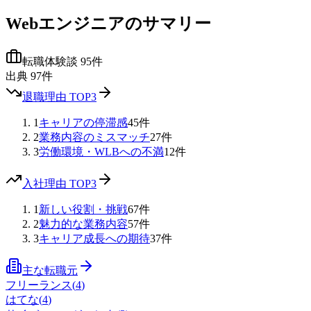
Webエンジニア
のサマリー
転職体験談
95
件
出典
97
件
退職理由 TOP3
1
キャリアの停滞感
45
件
2
業務内容のミスマッチ
27
件
3
労働環境・WLBへの不満
12
件
入社理由 TOP3
1
新しい役割・挑戦
67
件
2
魅力的な業務内容
57
件
3
キャリア成長への期待
37
件
主な転職元
フリーランス
(
4
)
はてな
(
4
)