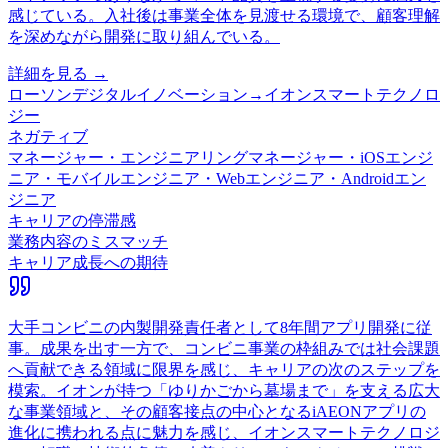
感じている。入社後は事業全体を見渡せる環境で、顧客理解
を深めながら開発に取り組んでいる。
詳細を見る →
ローソンデジタルイノベーション
→
イオンスマートテクノロ
ジー
ネガティブ
マネージャー・エンジニアリングマネージャー・iOSエンジ
ニア・モバイルエンジニア・Webエンジニア・Androidエン
ジニア
キャリアの停滞感
業務内容のミスマッチ
キャリア成長への期待
大手コンビニの内製開発責任者として8年間アプリ開発に従
事。成果を出す一方で、コンビニ事業の枠組みでは社会課題
へ貢献できる領域に限界を感じ、キャリアの次のステップを
模索。イオンが持つ「ゆりかごから墓場まで」を支える広大
な事業領域と、その顧客接点の中心となるiAEONアプリの
進化に携われる点に魅力を感じ、イオンスマートテクノロジ