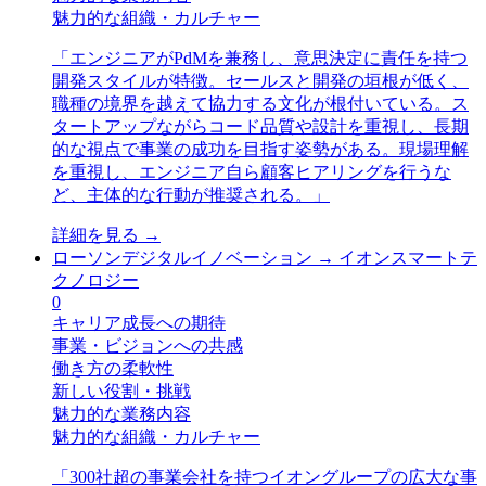
魅力的な組織・カルチャー
「
エンジニアがPdMを兼務し、意思決定に責任を持つ
開発スタイルが特徴。セールスと開発の垣根が低く、
職種の境界を越えて協力する文化が根付いている。ス
タートアップながらコード品質や設計を重視し、長期
的な視点で事業の成功を目指す姿勢がある。現場理解
を重視し、エンジニア自ら顧客ヒアリングを行うな
ど、主体的な行動が推奨される。
」
詳細を見る →
ローソンデジタルイノベーション
→
イオンスマートテ
クノロジー
0
キャリア成長への期待
事業・ビジョンへの共感
働き方の柔軟性
新しい役割・挑戦
魅力的な業務内容
魅力的な組織・カルチャー
「
300社超の事業会社を持つイオングループの広大な事