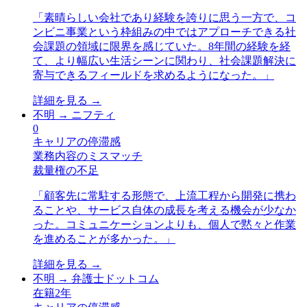
「
素晴らしい会社であり経験を誇りに思う一方で、コ
ンビニ事業という枠組みの中ではアプローチできる社
会課題の領域に限界を感じていた。8年間の経験を経
て、より幅広い生活シーンに関わり、社会課題解決に
寄与できるフィールドを求めるようになった。
」
詳細を見る →
不明
→
ニフティ
0
キャリアの停滞感
業務内容のミスマッチ
裁量権の不足
「
顧客先に常駐する形態で、上流工程から開発に携わ
ることや、サービス自体の成長を考える機会が少なか
った。コミュニケーションよりも、個人で黙々と作業
を進めることが多かった。
」
詳細を見る →
不明
→
弁護士ドットコム
在籍
2
年