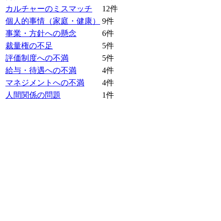
カルチャーのミスマッチ
12
件
個人的事情（家庭・健康）
9
件
事業・方針への懸念
6
件
裁量権の不足
5
件
評価制度への不満
5
件
給与・待遇への不満
4
件
マネジメントへの不満
4
件
人間関係の問題
1
件