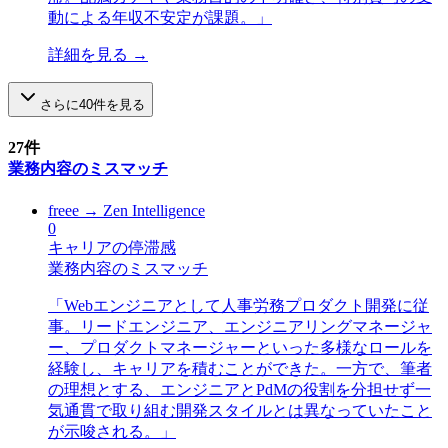
動による年収不安定が課題。
」
詳細を見る →
さらに
40
件を見る
27
件
業務内容のミスマッチ
freee
→
Zen Intelligence
0
キャリアの停滞感
業務内容のミスマッチ
「
Webエンジニアとして人事労務プロダクト開発に従
事。リードエンジニア、エンジニアリングマネージャ
ー、プロダクトマネージャーといった多様なロールを
経験し、キャリアを積むことができた。一方で、筆者
の理想とする、エンジニアとPdMの役割を分担せず一
気通貫で取り組む開発スタイルとは異なっていたこと
が示唆される。
」