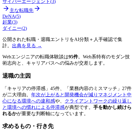
サイバーエージェント
(
3
)
主な転職先
DeNA
(
5
)
起業
(
3
)
ダイニー
(
2
)
公開された転職・退職エントリをAI分類＋人手確認で集
計。
出典を見る →
Webエンジニアの転職体験談は
95件
。Web系特有のモダン技
術志向と、キャリアパスへの悩みが交差します。
退職の主因
「キャリアの停滞感」45件、「業務内容のミスマッチ」27件
が二大理由。
年次が上がると開発機会が減りマネジメント中
心になる環境への違和感
や、
クライアントワークの繰り返し
と環境への慣れによる停滞感
が典型です。
手を動かし続けら
れるか
が重要な判断軸になっています。
求めるもの・行き先