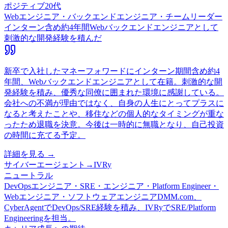
ポジティブ
20代
Webエンジニア・バックエンドエンジニア・チームリーダー
インターン含め約4年間Webバックエンドエンジニアとして
刺激的な開発経験を積んだ
新卒で入社したマネーフォワードにインターン期間含め約4
年間、Webバックエンドエンジニアとして在籍。刺激的な開
発経験を積み、優秀な同僚に囲まれた環境に感謝している。
会社への不満が理由ではなく、自身の人生にとってプラスに
なると考えたことや、移住などの個人的なタイミングが重な
ったため退職を決意。今後は一時的に無職となり、自己投資
の時間に充てる予定。
詳細を見る →
サイバーエージェント
→
IVRy
ニュートラル
DevOpsエンジニア・SRE・エンジニア・Platform Engineer・
Webエンジニア・ソフトウェアエンジニア
DMM.com、
CyberAgentでDevOps/SRE経験を積み、IVRyでSRE/Platform
Engineeringを担当。