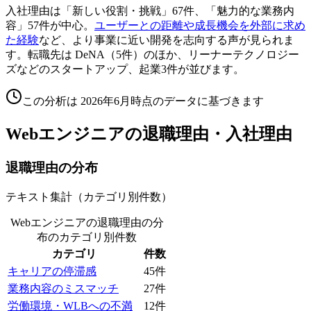
入社理由は「新しい役割・挑戦」67件、「魅力的な業務内
容」57件が中心。
ユーザーとの距離や成長機会を外部に求め
た経験
など、より事業に近い開発を志向する声が見られま
す。転職先は DeNA（5件）のほか、リーナーテクノロジー
ズなどのスタートアップ、起業3件が並びます。
この分析は
2026年6月
時点のデータに基づきます
Webエンジニア
の退職理由・入社理由
退職理由の分布
テキスト集計（カテゴリ別件数）
Webエンジニアの退職理由の分
布
のカテゴリ別件数
カテゴリ
件数
キャリアの停滞感
45
件
業務内容のミスマッチ
27
件
労働環境・WLBへの不満
12
件