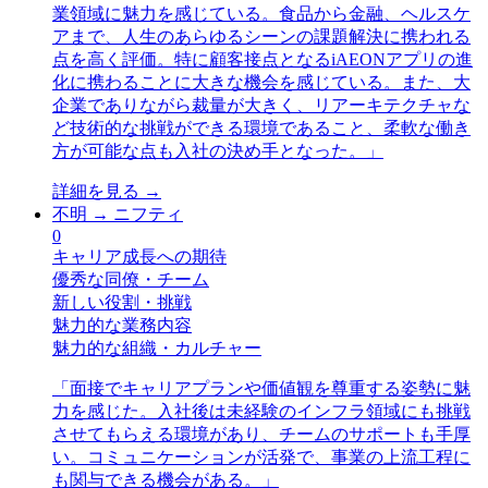
業領域に魅力を感じている。食品から金融、ヘルスケ
アまで、人生のあらゆるシーンの課題解決に携われる
点を高く評価。特に顧客接点となるiAEONアプリの進
化に携わることに大きな機会を感じている。また、大
企業でありながら裁量が大きく、リアーキテクチャな
ど技術的な挑戦ができる環境であること、柔軟な働き
方が可能な点も入社の決め手となった。
」
詳細を見る →
不明
→
ニフティ
0
キャリア成長への期待
優秀な同僚・チーム
新しい役割・挑戦
魅力的な業務内容
魅力的な組織・カルチャー
「
面接でキャリアプランや価値観を尊重する姿勢に魅
力を感じた。入社後は未経験のインフラ領域にも挑戦
させてもらえる環境があり、チームのサポートも手厚
い。コミュニケーションが活発で、事業の上流工程に
も関与できる機会がある。
」