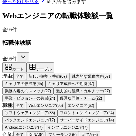
使った8社を見る
※ 広告を含みます
Webエンジニア
の転職体験談一覧
全
95
件
転職体験談
全95件
カード
テーブル
理由
:
全て
新しい役割・挑戦
(
67
)
魅力的な業務内容
(
57
)
キャリアの停滞感
(
45
)
キャリア成長への期待
(
37
)
業務内容のミスマッチ
(
27
)
魅力的な組織・カルチャー
(
27
)
事業・ビジョンへの共感
(
24
)
優秀な同僚・チーム
(
22
)
職種
:
全て
Webエンジニア
(
95
)
エンジニア
(
62
)
ソフトウェアエンジニア
(
35
)
フロントエンドエンジニア
(
24
)
バックエンドエンジニア
(
17
)
サーバーサイドエンジニア
(
14
)
Androidエンジニア
(
7
)
インフラエンジニア
(
7
)
企業
:
全て
DeNA
(
8
)
フリーランス
(
6
)
はてな
(
6
)