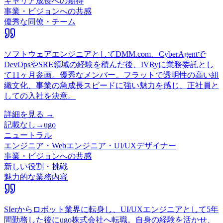
キャリア成長への期待
事業・ビジョンへの共感
優秀な同僚・チーム
ソフトウェアエンジニアとしてDMM.com、CyberAgentで
DevOpsやSRE領域の経験を積んだ後、IVRyに業務委託とし
て11ヶ月参画。優秀なメンバー、フラットで透明性の高い組
織文化、事業の急成長スピードに強い魅力を感じ、正社員と
しての入社を決意。
詳細を見る →
記載なし
→
ugo
ニュートラル
エンジニア・Webエンジニア・UI/UXデザイナー
事業・ビジョンへの共感
新しい役割・挑戦
魅力的な業務内容
SIerからロボット業界に転身し、UI/UXエンジニアとして5年
間勤務した後にugo株式会社へ転職。自身の経験を活かせ、