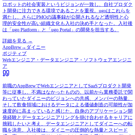
ロボットの社会実装というビジョンが一致し、自社プロダク
ト開発に注力できる環境であることを重視。ugoはこれらを
満たし、さらにPMOの議事録が公開されるなど透明性と心
理的安全性が高い組織文化も入社の決め手となった。入社後
は「ugo Platform」と「ugo Portal」の開発を担当する。
詳細を見る →
AppBrew
→
ダイニー
ポジティブ
Webエンジニア・データエンジニア・ソフトウェアエンジニ
ア
前職のAppBrewでWebエンジニアとしてSaaSプロダクト開発
等に従事し、不満はなかったものの、以前から業務委託で関
わっていたダイニーのビジョンへの共感、メンバーの熱量、
そして飲食領域におけるデータによる価値創造の可能性が加
速度的に高まっていると感じた。自身のアプリケーション開
発経験とデータエンジニアリングを掛け合わせるキャリアに
挑戦したいと考え、データエンジニアとしてダイニーへの転
職を決意。入社後は、ダイニーの圧倒的な熱量とスピード