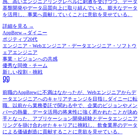
感、高いエンジニアリングレベルに刺激を受けつつ、データ
基盤開発やデータ品質向上に取り組んでいる。膨大なデータ
を活用し、事業へ貢献していくことに意欲を見せている。
詳細を見る →
AppBrew
→
ダイニー
ポジティブ
20代
エンジニア・Webエンジニア・データエンジニア・ソフトウ
ェアエンジニア
事業・ビジョンへの共感
優秀な同僚・チーム
新しい役割・挑戦
前職のAppBrewに不満はなかったが、Webエンジニアからデ
ータエンジニアへのキャリアチェンジを目指しダイニーに転
職。以前から業務委託で関わる中で、企業のビジョンやメン
バーの熱量、データ活用の将来性に強く惹かれたことが決め
手となった。アプリケーション開発経験とデータエンジニア
リングを掛け合わせたキャリアに挑戦し、飲食業界のデータ
による価値創造に貢献することに意欲を見せている。