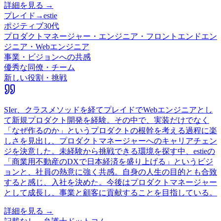
詳細を見る →
プレイド
→
estie
ポジティブ
30代
プロダクトマネージャー・エンジニア・フロントエンドエン
ジニア・Webエンジニア
事業・ビジョンへの共感
優秀な同僚・チーム
新しい役割・挑戦
SIer、クラスメソッドを経てプレイドでWebエンジニアとし
て新規プロダクト開発を経験。その中で、実装だけでなく
「なぜ作るのか」というプロダクトの根幹を考える過程に楽
しさを見出し、プロダクトマネージャーへのキャリアチェン
ジを決意した。未経験から挑戦できる環境を探す中、estieの
「商業用不動産のDXで日本経済を盛り上げる」というビジ
ョンと、社員の熱意に強く共感。自身の人生の目的とも合致
すると感じ、入社を決めた。今後はプロダクトマネージャー
として成長し、事業と顧客に貢献することを目指している。
詳細を見る →