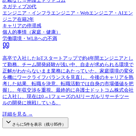
記載なし
→
弁護士ドットコム
ネガティブ
20代
エンジニア・インフラエンジニア・Webエンジニア・AIエン
ジニア
在籍
2
年
キャリアの停滞感
個人的事情（家庭・健康）
労働環境・WLBへの不満
高卒で入社したIoTスタートアップで約4年間エンジニアとし
て勤務。チーム開発経験が浅い中、自走が求められる環境で
正解がわからないまま業務にあたっていた。家庭環境の変化
を機にワークライフバランスを見直し、今後のキャリアを熟
考した結果、転職を決意。転職活動では自身の市場価値を把
握し、年収交渉を重視。最終的に弁護士ドットコム株式会社
に入社し、現在は0→1フェーズのAIリーガルリサーチツー
ルの開発に挑戦している。
詳細を見る →
さらに
5
件を表示（残り
85
件）