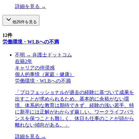
詳細を見る →
他
26
件を見る
12
件
労働環境・WLBへの不満
不明
→
弁護士ドットコム
在籍
2
年
キャリアの停滞感
個人的事情（家庭・健康）
労働環境・WLBへの不満
「
プロフェッショナルが過去の経験に基づいて成果を
出すことが求められるため、基本的に余裕がない環
境。体系的な教育は期待できず、経験の浅い若手、特
に新卒には正解がわからず厳しい。ワークライフバラ
ンスを保つことも難しく、休日も仕事のことが頭から
離れない傾向がある。
」
詳細を見る →