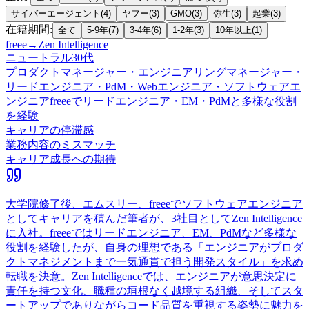
サイバーエージェント
(
4
)
ヤフー
(
3
)
GMO
(
3
)
弥生
(
3
)
起業
(
3
)
在籍期間
:
全て
5-9年
(
7
)
3-4年
(
6
)
1-2年
(
3
)
10年以上
(
1
)
freee
→
Zen Intelligence
ニュートラル
30代
プロダクトマネージャー・エンジニアリングマネージャー・
リードエンジニア・PdM・Webエンジニア・ソフトウェアエ
ンジニア
freeeでリードエンジニア・EM・PdMと多様な役割
を経験
キャリアの停滞感
業務内容のミスマッチ
キャリア成長への期待
大学院修了後、エムスリー、freeeでソフトウェアエンジニア
としてキャリアを積んだ筆者が、3社目としてZen Intelligence
に入社。freeeではリードエンジニア、EM、PdMなど多様な
役割を経験したが、自身の理想である「エンジニアがプロダ
クトマネジメントまで一気通貫で担う開発スタイル」を求め
転職を決意。Zen Intelligenceでは、エンジニアが意思決定に
責任を持つ文化、職種の垣根なく越境する組織、そしてスタ
ートアップでありながらコード品質を重視する姿勢に魅力を