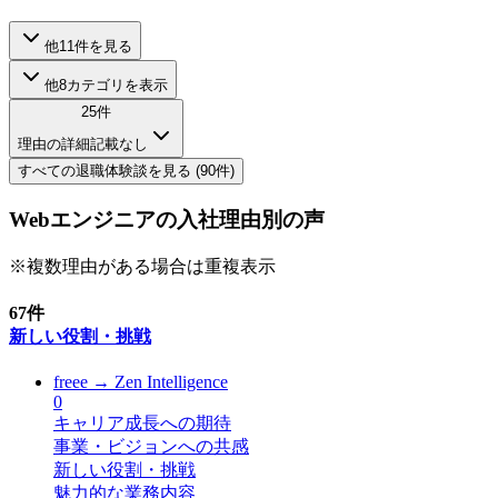
他
11
件を見る
他
8
カテゴリを表示
25
件
理由の詳細記載なし
すべての
退職
体験談を見る (
90
件)
Webエンジニアの入社理由別の声
※複数理由がある場合は重複表示
67
件
新しい役割・挑戦
freee
→
Zen Intelligence
0
キャリア成長への期待
事業・ビジョンへの共感
新しい役割・挑戦
魅力的な業務内容