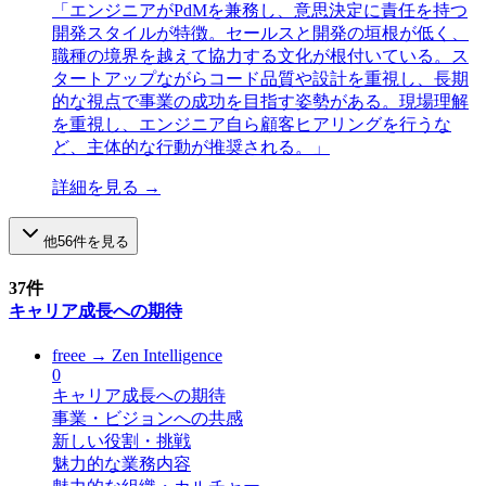
「
エンジニアがPdMを兼務し、意思決定に責任を持つ
開発スタイルが特徴。セールスと開発の垣根が低く、
職種の境界を越えて協力する文化が根付いている。ス
タートアップながらコード品質や設計を重視し、長期
的な視点で事業の成功を目指す姿勢がある。現場理解
を重視し、エンジニア自ら顧客ヒアリングを行うな
ど、主体的な行動が推奨される。
」
詳細を見る →
他
56
件を見る
37
件
キャリア成長への期待
freee
→
Zen Intelligence
0
キャリア成長への期待
事業・ビジョンへの共感
新しい役割・挑戦
魅力的な業務内容