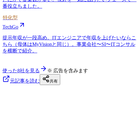
番役立ちました。
特化型
TechGo
提示年収が一段高め。ITエンジニアで年収を上げたいならこ
ちら（母体はMyVisionと同じ）。事業会社〜SI〜ITコンサル
を横断で紹介。
使った8社を見る
※ 広告を含みます
元記事を読む
共有