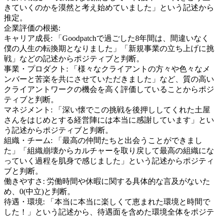
きていくのかを漠然と考え始めていました」という記述から
推定。
企業評価の根拠:
キャリア成長
:
「Goodpatchで過ごした8年間は、間違いなく
僕の人生の転換期となりました」「新規事業の立ち上げに挑
戦」などの記述からポジティブと判断。
事業・プロダクト
:
「様々なクライアントの方々や色々なメ
ンバーと苦楽を共にさせていただきました」など、質の高い
クライアントワークの機会を高く評価していることからポジ
ティブと判断。
マネジメント
:
「深い懐でこの挑戦を後押ししてくれた土屋
さんをはじめとする経営陣には本当に感謝しています」とい
う記述からポジティブと判断。
組織・チーム
:
「最高の仲間たちと出会うことができまし
た」「組織崩壊からカルチャーを取り戻して最高の組織にな
っていく過程を肌身で感じました」という記述からポジティ
ブと判断。
働きやすさ
:
労働時間や休暇に関する具体的な言及がないた
め、0(中立)と判断。
待遇・環境
:
「本当に本当に楽しくて恵まれた環境と時間で
した！」という記述から、待遇面を含めた環境全体をポジテ