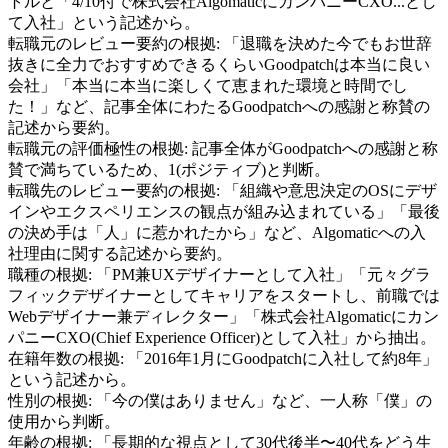
トルと「4/10付で株式会社AlgomaticにカンパニーCXO...とし
て入社」という記述から。
転職元のレビュー要約の根拠:
「退職を決めた今でもお世辞
抜きに全力でおすすめできるくらいGoodpatchは本当に良い
会社」「本当に本当に楽しくて恵まれた環境と時間でし
た！」など、記事全体にわたるGoodpatchへの感謝と称賛の
記述から要約。
転職元の評価極性の根拠:
記事全体がGoodpatchへの感謝と称
賛で満ちているため、1(ポジティブ)と判断。
転職先のレビュー要約の根拠:
「組織や意思決定のOSにデザ
インやエクスペリエンスの観点が組み込まれている」「最後
の決め手は「人」に惹かれたから」など、Algomaticへの入
社理由に関する記述から要約。
職種の根拠:
「PM兼UXデザイナーとして入社」「元々グラ
フィックデザイナーとしてキャリアをスタートし、前職では
Webデザイナー兼ディレクター」「株式会社Algomaticにカン
パニーCXO(Chief Experience Officer)として入社」から抽出。
在籍年数の根拠:
「2016年1月にGoodpatchに入社して約8年」
という記述から。
性別の根拠:
「今の僕はありません」など、一人称「僕」の
使用から判断。
年齢の根拠:
「長期的な視点として30代後半〜40代をどう生