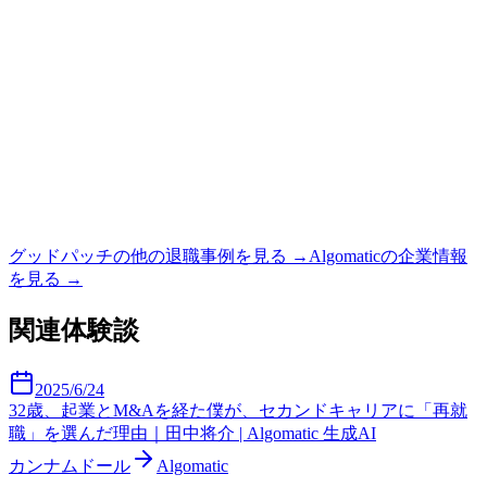
グッドパッチ
の他の退職事例を見る →
Algomatic
の企業情報
を見る →
関連体験談
2025/6/24
32歳、起業とM&Aを経た僕が、セカンドキャリアに「再就
職」を選んだ理由｜田中将介 | Algomatic 生成AI
カンナムドール
Algomatic