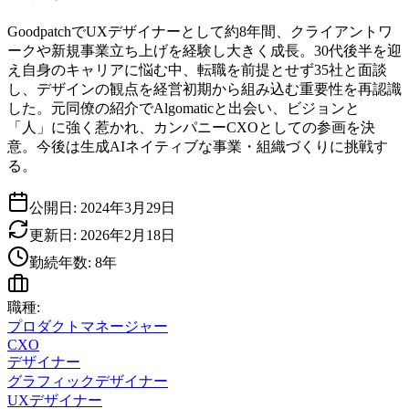
GoodpatchでUXデザイナーとして約8年間、クライアントワ
ークや新規事業立ち上げを経験し大きく成長。30代後半を迎
え自身のキャリアに悩む中、転職を前提とせず35社と面談
し、デザインの観点を経営初期から組み込む重要性を再認識
した。元同僚の紹介でAlgomaticと出会い、ビジョンと
「人」に強く惹かれ、カンパニーCXOとしての参画を決
意。今後は生成AIネイティブな事業・組織づくりに挑戦す
る。
公開日:
2024年3月29日
更新日:
2026年2月18日
勤続年数:
8
年
職種:
プロダクトマネージャー
CXO
デザイナー
グラフィックデザイナー
UXデザイナー