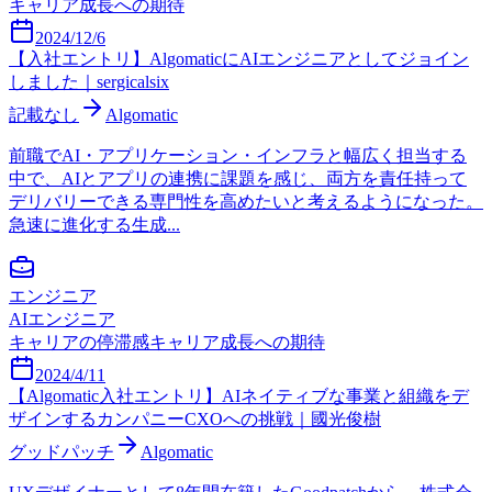
キャリア成長への期待
2024/12/6
【入社エントリ】AlgomaticにAIエンジニアとしてジョイン
しました｜sergicalsix
記載なし
Algomatic
前職でAI・アプリケーション・インフラと幅広く担当する
中で、AIとアプリの連携に課題を感じ、両方を責任持って
デリバリーできる専門性を高めたいと考えるようになった。
急速に進化する生成...
エンジニア
AIエンジニア
キャリアの停滞感
キャリア成長への期待
2024/4/11
【Algomatic入社エントリ】AIネイティブな事業と組織をデ
ザインするカンパニーCXOへの挑戦｜國光俊樹
グッドパッチ
Algomatic