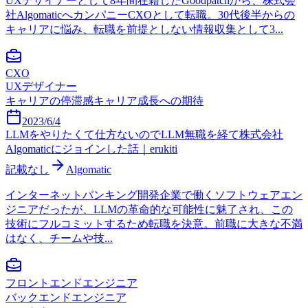
UXデザイナーとして8年間在籍したGoodpatchから、株式会
社AlgomaticへカンパニーCXOとして転職。30代後半からの
キャリアに悩み、転職を前提としない情報収集として3...
CXO
UXデザイナー
キャリアの停滞感
キャリア成長への期待
2023/6/4
LLMをやりたくて仕方ないのでLLM無職を経て株式会社
Algomaticにジョインした話｜erukiti
記載なし
Algomatic
インターネットバンキング開発企業で働くソフトウェアエン
ジニアだったが、LLMの革命的な可能性に魅了され、この
技術にフルコミットするため転職を決意。前職に大きな不満
はなく、チームや技...
フロントエンドエンジニア
バックエンドエンジニア