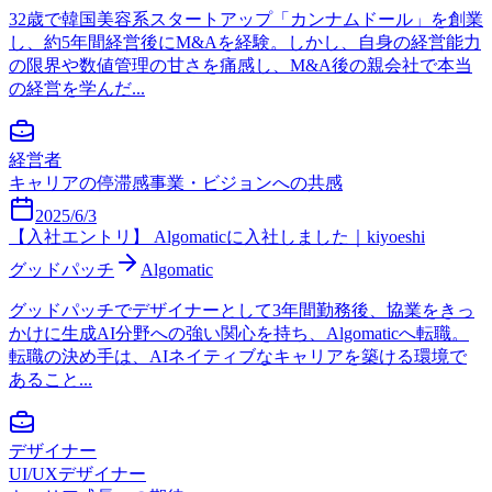
32歳で韓国美容系スタートアップ「カンナムドール」を創業
し、約5年間経営後にM&Aを経験。しかし、自身の経営能力
の限界や数値管理の甘さを痛感し、M&A後の親会社で本当
の経営を学んだ...
経営者
キャリアの停滞感
事業・ビジョンへの共感
2025/6/3
【入社エントリ】 Algomaticに入社しました｜kiyoeshi
グッドパッチ
Algomatic
グッドパッチでデザイナーとして3年間勤務後、協業をきっ
かけに生成AI分野への強い関心を持ち、Algomaticへ転職。
転職の決め手は、AIネイティブなキャリアを築ける環境で
あること...
デザイナー
UI/UXデザイナー