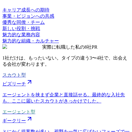
キャリア成長への期待
事業・ビジョンへの共感
優秀な同僚・チーム
新しい役割・挑戦
魅力的な業務内容
魅力的な組織・カルチャー
実際に転職した私の8社
PR
1社だけは、もったいない。タイプの違う
3〜4社
で、出会え
る会社が変わります。
スカウト型
ビズリーチ
エージェントを挟まず企業と直接話せる。最終的な入社先
も、ここに届いたスカウトがきっかけでした。
エージェント型
ギークリー
とにかく提案数が多い。視野を一気に広げたいフェーズで一