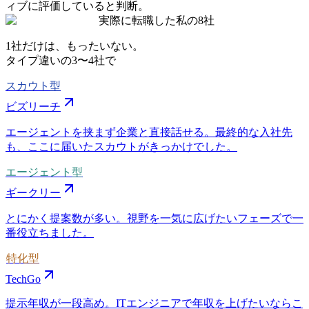
ィブに評価していると判断。
実際に転職した私の8社
1社だけは、もったいない。
タイプ違いの
3〜4社
で
スカウト型
ビズリーチ
エージェントを挟まず企業と直接話せる。最終的な入社先
も、ここに届いたスカウトがきっかけでした。
エージェント型
ギークリー
とにかく提案数が多い。視野を一気に広げたいフェーズで一
番役立ちました。
特化型
TechGo
提示年収が一段高め。ITエンジニアで年収を上げたいならこ