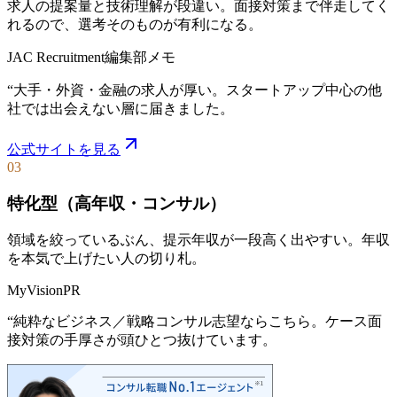
求人の提案量と技術理解が段違い。面接対策まで伴走してく
れるので、選考そのものが有利になる。
JAC Recruitment
編集部メモ
“
大手・外資・金融の求人が厚い。スタートアップ中心の他
社では出会えない層に届きました。
公式サイトを見る
03
特化型（高年収・コンサル）
領域を絞っているぶん、提示年収が一段高く出やすい。年収
を本気で上げたい人の切り札。
MyVision
PR
“
純粋なビジネス／戦略コンサル志望ならこちら。ケース面
接対策の手厚さが頭ひとつ抜けています。