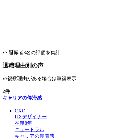
※ 退職者
3
名の評価を集計
退職理由別の声
※複数理由がある場合は重複表示
2
件
キャリアの停滞感
CXO
UXデザイナー
在籍
8
年
ニュートラル
キャリアの停滞感