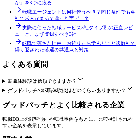
か」を3つに絞る
転職エージェントは何社使うべき？
同じ条件でも各
社で求人がまるで違った実データ
実際に使った転職サービス8社
タイプ別の正直レビ
ューと、まず登録すべき3社
転職で落ちた理由｜お祈りから学んだこと
複数社で
繰り返された落選の共通点と対策
よくある質問
転職体験談は信頼できますか？
グッドパッチの転職体験談はどのくらいありますか？
グッドパッチ
とよく比較される企業
転職DB上の閲覧傾向や転職事例をもとに、比較検討されや
すい企業を表示しています。