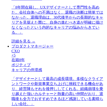
「
8年間在籍し、UXデザイナーとして専門性を高め
た。会社自体への不満はなく、退職の決断は簡単では
なかった。退職理由は、30代後半からの長期的なキャ
リアを見据えた際に、自身の進むべき道が明確に描け
なくなったという内的なキャリアの悩みからきてい
る。
」
詳細を見る →
プロダクトマネージャー
CXO
+
5
在籍
8
年
ポジティブ
キャリアの停滞感
「
デザイナーとして最高の成長環境。多様なクライア
ントワークや新規事業立ち上げに挑戦できる機会があ
り、経営陣もそれを後押ししてくれる。組織崩壊を乗
り越えた強いカルチャーと熱量の高い仲間がおり、退
職後も全力でおすすめできるほど感謝している素晴ら
しい会社。
」