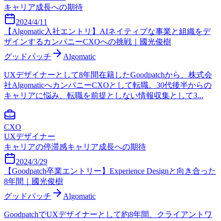
キャリア成長への期待
2024/4/11
【Algomatic入社エントリ】AIネイティブな事業と組織をデ
ザインするカンパニーCXOへの挑戦｜國光俊樹
グッドパッチ
Algomatic
UXデザイナーとして8年間在籍したGoodpatchから、株式会
社AlgomaticへカンパニーCXOとして転職。30代後半からの
キャリアに悩み、転職を前提としない情報収集として3...
CXO
UXデザイナー
キャリアの停滞感
キャリア成長への期待
2024/3/29
【Goodpatch卒業エントリー】Experience Designと向き合った
8年間｜國光俊樹
グッドパッチ
Algomatic
GoodpatchでUXデザイナーとして約8年間、クライアントワ