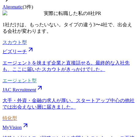
Algomatic
(
3
件)
実際に転職した私の8社
PR
1社だけは、もったいない。タイプの違う
3〜4社
で、出会え
る会社が変わります。
スカウト型
ビズリーチ
エージェントを挟まず企業と直接話せる。最終的な入社先
も、ここに届いたスカウトがきっかけでした。
エージェント型
JAC Recruitment
大手・外資・金融の求人が厚い。スタートアップ中心の他社
では出会えない層に届きました。
特化型
MyVision