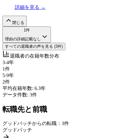
詳細を見る →
閉じる
1
件
理由の詳細記載なし
すべての
退職者
の声を見る (
3
件)
退職者の在籍年数分布
3-4年
1
件
5-9年
2
件
平均在籍年数:
6.3
年
データ件数:
3
件
転職先と前職
グッドパッチ
からの転職：
3
件
グッドパッチ