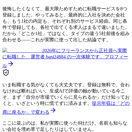
後悔したくなくて、最大限ためすために転職サービスを8つ
登録しました。やってみると、最終的に入社を決めた会社
も、もう1社の内定も、それぞれ別のサービス経由。同じ条
件で登録しても、各社で出てくる求人はまるで違いました。
だから「どこか1社」ではなく、タイプの違う5社前後を組み
合わせる——これが実際に使って出した結論です。
2026年にフリーランスから正社員へ実際
に転職した、運営者 bani24884 の一次体験です。
プロフィー
ル
いま転職する気がなくても大丈夫です。登録は無料で、合わ
なければ断ればいい。生成AIで評価の軸が動いている今こ
そ、まず「自分が市場でいくらに見られるか」だけ知ってお
くと、いざという時に慌てずに済みます。
提示年収は「どの
席に座るか」で変わる
ここに並ぶのは、私が実際に使った8社だけ。名前も知らな
い会社を埋め草で足したりはしていません。