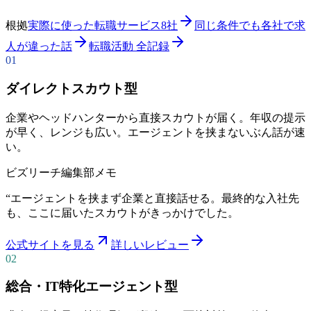
根拠
実際に使った転職サービス8社
同じ条件でも各社で求
人が違った話
転職活動 全記録
01
ダイレクトスカウト型
企業やヘッドハンターから直接スカウトが届く。年収の提示
が早く、レンジも広い。エージェントを挟まないぶん話が速
い。
ビズリーチ
編集部メモ
“
エージェントを挟まず企業と直接話せる。最終的な入社先
も、ここに届いたスカウトがきっかけでした。
公式サイトを見る
詳しいレビュー
02
総合・IT特化エージェント型