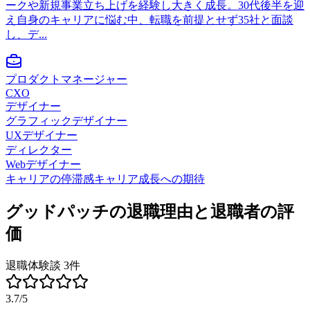
ークや新規事業立ち上げを経験し大きく成長。30代後半を迎
え自身のキャリアに悩む中、転職を前提とせず35社と面談
し、デ...
プロダクトマネージャー
CXO
デザイナー
グラフィックデザイナー
UXデザイナー
ディレクター
Webデザイナー
キャリアの停滞感
キャリア成長への期待
グッドパッチ
の退職理由と退職者の評
価
退職体験談
3
件
3.7
/5