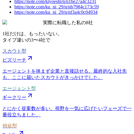
https://note.com/kiyoeshi/n/n1be27a4c3231
https://note.com/ku_ni_29/n/nb7984c173c59
https://note.com/ku_ni_29/n/nf3a4c0c04934
実際に転職した私の8社
1社だけは、もったいない。
タイプ違いの
3〜4社
で
スカウト型
ビズリーチ
エージェントを挟まず企業と直接話せる。最終的な入社先
も、ここに届いたスカウトがきっかけでした。
エージェント型
ギークリー
とにかく提案数が多い。視野を一気に広げたいフェーズで一
番役立ちました。
特化型