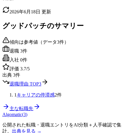
2026年6月18日
更新
グッドパッチ
のサマリー
傾向は参考値（データ
3
件）
退職
3
件
入社
0
件
評価
3.7
/5
出典
3
件
退職理由 TOP3
1
キャリアの停滞感
2
件
主な転職先
Algomatic
(
3
)
公開された転職・退職エントリをAI分類＋人手確認で集
計。
出典を見る →