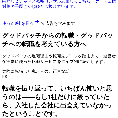
純粋なビジネス／戦略コンサル志望ならこちら。ケース面接
対策の手厚さが頭ひとつ抜けています。
使った8社を見る
※ 広告を含みます
グッドパッチ
からの転職・
グッドパッ
チ
への転職を考えている方へ
グッドパッチ
の退職理由や転職先データを踏まえて、運営者
が実際に使った転職サービスをタイプ別に紹介します。
実際に転職した私からの、正直な話
PR
転職を振り返って、いちばん怖いと思
うのは——
もし1社だけに絞っていた
ら、入社した会社に出会えていなかっ
た
ということです。