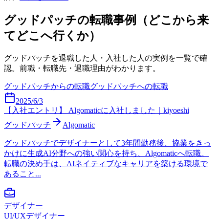
グッドパッチ
の転職事例（どこから来
てどこへ行くか）
グッドパッチ
を退職した人・入社した人の実例を一覧で確
認。前職・転職先・退職理由がわかります。
グッドパッチ
からの転職
グッドパッチ
への転職
2025/6/3
【入社エントリ】 Algomaticに入社しました｜kiyoeshi
グッドパッチ
Algomatic
グッドパッチでデザイナーとして3年間勤務後、協業をきっ
かけに生成AI分野への強い関心を持ち、Algomaticへ転職。
転職の決め手は、AIネイティブなキャリアを築ける環境で
あること...
デザイナー
UI/UXデザイナー