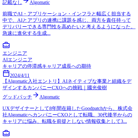
記載なし
Algomatic
前職でAI・アプリケーション・インフラと幅広く担当する
中で、AIとアプリの連携に課題を感じ、両方を責任持って
デリバリーできる専門性を高めたいと考えるようになった。
急速に進化する生成...
エンジニア
AIエンジニア
キャリアの停滞感
キャリア成長への期待
2024/4/11
【Algomatic入社エントリ】AIネイティブな事業と組織をデ
ザインするカンパニーCXOへの挑戦｜國光俊樹
グッドパッチ
Algomatic
UXデザイナーとして8年間在籍したGoodpatchから、株式会
社AlgomaticへカンパニーCXOとして転職。30代後半からの
キャリアに悩み、転職を前提としない情報収集として3...