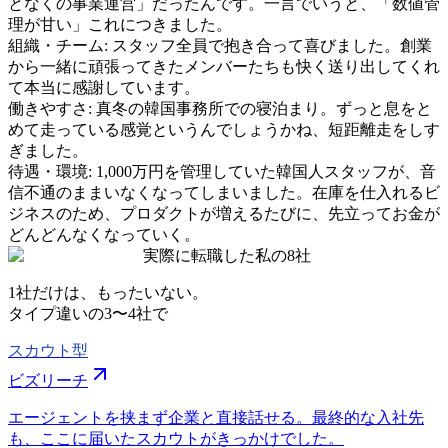
となくの事業運営」だったんです。一言でいうと、「数値管
理が甘い」これにつきました。
組織・チーム
:
スタッフ全員で抱き合って喜びました。創業
から一緒に頑張ってきたメンバーたちも快く送り出してくれ
て本当に感謝しています。
働きやすさ
:
真冬の韓国事務所での寝泊まり。ずっと息をと
めて走っている感覚というんでしょうかね、短距離走をしす
ぎました。
待遇・環境
:
1,000万円を管理していた韓国人スタッフが、音
信不通のままいなくなってしまいました。在庫を仕入れるビ
ジネスのため、プロダクトが増えるたびに、先立ってお金が
どんどんなくなっていく。
実際に転職した私の8社
1社だけは、もったいない。
タイプ違いの
3〜4社
で
スカウト型
ビズリーチ
エージェントを挟まず企業と直接話せる。最終的な入社先
も、ここに届いたスカウトがきっかけでした。