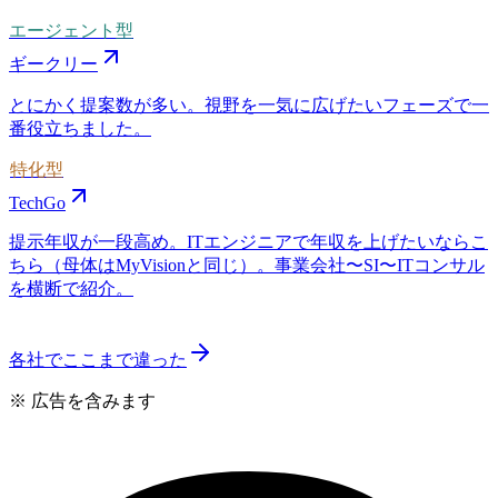
エージェント型
ギークリー
とにかく提案数が多い。視野を一気に広げたいフェーズで一
番役立ちました。
特化型
TechGo
提示年収が一段高め。ITエンジニアで年収を上げたいならこ
ちら（母体はMyVisionと同じ）。事業会社〜SI〜ITコンサル
を横断で紹介。
各社でここまで違った
※ 広告を含みます