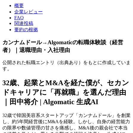
概要
企業レビュー
FAQ
関連投稿
要約の根拠
カンナムドール→Algomaticの転職体験談（経営
者）｜退職理由・入社理由
公開された転職エントリ（出典あり）をもとに作成していま
す。
32歳、起業とM&Aを経た僕が、セカン
ドキャリアに「再就職」を選んだ理由
｜田中将介 | Algomatic 生成AI
32歳で韓国美容系スタートアップ「カンナムドール」を創業
し、約5年間経営後にM&Aを経験。しかし、自身の経営能力
の限界や数値管理の甘さを痛感し、M&A後の親会社で本当