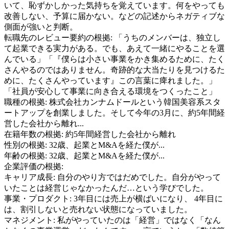
いて、恥ずかしかった気持ちを覚えています。何をやっても
改善しない、予算に届かない。などの記述からネガティブな
側面が強いと判断。
転職先のレビュー要約の根拠:
「うちのメンバーは、独立し
て起業できる実力がある。でも、あえて一緒にやることを選
んでいる」「『僕らは小さい事業をかき集めるために、たく
さんやるのではありません。奇跡的な大当たりを見つけるた
めに、たくさんやっています』この言葉に痺れました。」
「社員が安心して事業に向き合える環境をつくったこと」
職種の根拠:
株式会社カンナムドールという韓国美容系スタ
ートアップを創業しました。そして今年の3月に、約5年間経
営した会社から離れ...
在籍年数の根拠:
約5年間経営した会社から離れ
性別の根拠:
32歳、起業とM&Aを経た僕が...
年齢の根拠:
32歳、起業とM&Aを経た僕が...
企業評価の根拠:
キャリア成長
:
自分のやり方ではだめでした。自分がやって
いたことは経営じゃなかったんだ…という学びでした。
事業・プロダクト
:
3年目には売上が横ばいになり、 4年目に
は、割引しないと売れない状態になっていました。
マネジメント
:
私がやっていたのは「経営」ではなく「なん