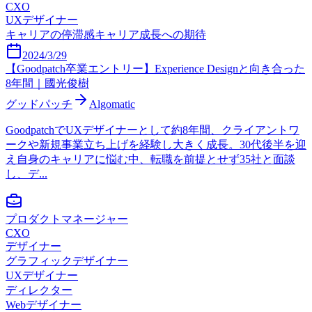
CXO
UXデザイナー
キャリアの停滞感
キャリア成長への期待
2024/3/29
【Goodpatch卒業エントリー】Experience Designと向き合った
8年間｜國光俊樹
グッドパッチ
Algomatic
GoodpatchでUXデザイナーとして約8年間、クライアントワ
ークや新規事業立ち上げを経験し大きく成長。30代後半を迎
え自身のキャリアに悩む中、転職を前提とせず35社と面談
し、デ...
プロダクトマネージャー
CXO
デザイナー
グラフィックデザイナー
UXデザイナー
ディレクター
Webデザイナー