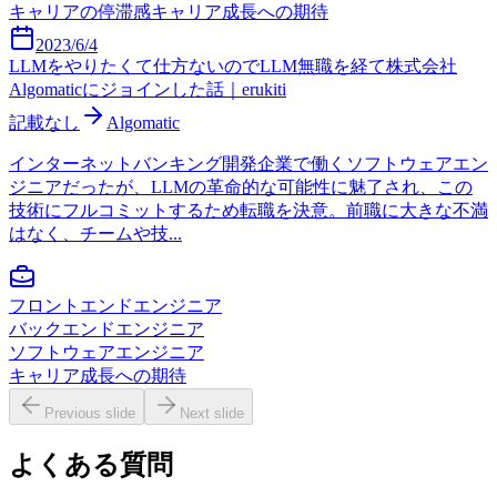
キャリアの停滞感
キャリア成長への期待
2023/6/4
LLMをやりたくて仕方ないのでLLM無職を経て株式会社
Algomaticにジョインした話｜erukiti
記載なし
Algomatic
インターネットバンキング開発企業で働くソフトウェアエン
ジニアだったが、LLMの革命的な可能性に魅了され、この
技術にフルコミットするため転職を決意。前職に大きな不満
はなく、チームや技...
フロントエンドエンジニア
バックエンドエンジニア
ソフトウェアエンジニア
キャリア成長への期待
Previous slide
Next slide
よくある質問