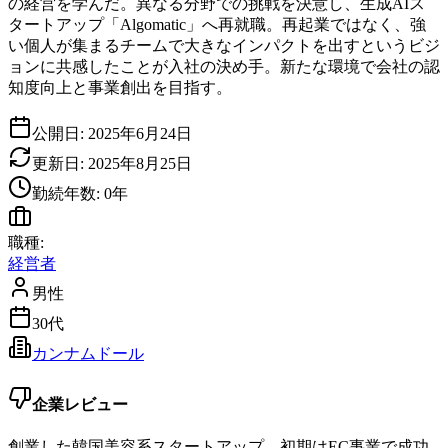
の経営を学んだ。異なる分野での挑戦を決意し、生成AIス
タートアップ「Algomatic」へ再就職。再起業ではなく、強
い個人が集まるチームで大きなインパクトを出すというビジ
ョンに共感したことが入社の決め手。新たな環境で会社の認
知度向上と事業創出を目指す。
公開日:
2025年6月24日
更新日:
2025年8月25日
勤続年数:
0
年
職種:
経営者
男性
30代
カンナムドール
企業レビュー
創業した韓国美容系スタートアップ。初期はEC事業で成功