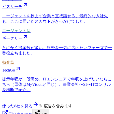
ビズリーチ
エージェントを挟まず企業と直接話せる。最終的な入社先
も、ここに届いたスカウトがきっかけでした。
エージェント型
ギークリー
とにかく提案数が多い。視野を一気に広げたいフェーズで一
番役立ちました。
特化型
TechGo
提示年収が一段高め。ITエンジニアで年収を上げたいならこ
ちら（母体はMyVisionと同じ）。事業会社〜SI〜ITコンサル
を横断で紹介。
使った8社を見る
※ 広告を含みます