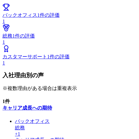
バックオフィス
1
件の評価
1
総務
1
件の評価
1
カスタマーサポート
1
件の評価
1
入社理由別の声
※複数理由がある場合は重複表示
1
件
キャリア成長への期待
バックオフィス
総務
+
1