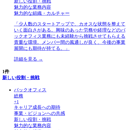
新しい役割・挑戦
魅力的な業務内容
魅力的な組織・カルチャー
「
少人数のスタートアップで、カオスな状態を整えて
いく面白さがある。興味のあった労務や経理などのバ
ックオフィス業務にも未経験から挑戦させてもらえる
貴重な環境。メンバー間の風通しが良く、今後の事業
展開にも期待が持てる。
」
詳細を見る →
1
件
新しい役割・挑戦
バックオフィス
総務
+
1
キャリア成長への期待
事業・ビジョンへの共感
新しい役割・挑戦
魅力的な業務内容