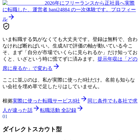
2026年にフリーランスから正社員へ実際
に転職した、運営者 bani24884 の一次体験です。
プロフィー
ル
いま転職する気がなくても大丈夫です。登録は無料で、合わ
なければ断ればいい。生成AIで評価の軸が動いている今こ
そ、まず「自分が市場でいくらに見られるか」だけ知ってお
くと、いざという時に慌てずに済みます。
提示年収は「どの
席に座るか」で変わる
ここに並ぶのは、私が実際に使った8社だけ。名前も知らな
い会社を埋め草で足したりはしていません。
根拠
実際に使った転職サービス8社
同じ条件でも各社で求
人が違った話
転職活動 全記録
01
ダイレクトスカウト型