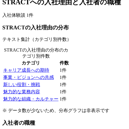
STRACT
への入社理由と入社者の職種
入社体験談
1
件
STRACT
の入社理由の分布
テキスト集計（カテゴリ別件数）
STRACTの入社理由の分布
のカ
テゴリ別件数
カテゴリ
件数
キャリア成長への期待
1
件
事業・ビジョンへの共感
1
件
新しい役割・挑戦
1
件
魅力的な業務内容
1
件
魅力的な組織・カルチャー
1
件
※ データ数が少ないため、分布グラフは非表示です
入社者の職種