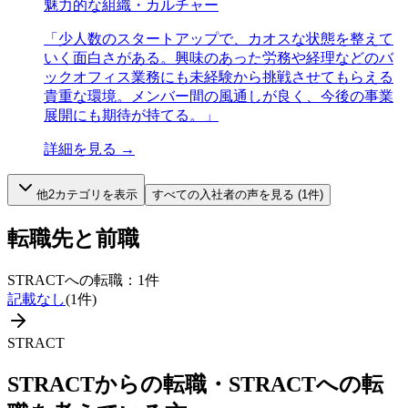
魅力的な組織・カルチャー
「
少人数のスタートアップで、カオスな状態を整えて
いく面白さがある。興味のあった労務や経理などのバ
ックオフィス業務にも未経験から挑戦させてもらえる
貴重な環境。メンバー間の風通しが良く、今後の事業
展開にも期待が持てる。
」
詳細を見る →
他
2
カテゴリを表示
すべての
入社者
の声を見る (
1
件)
転職先と前職
STRACT
への転職：
1
件
記載なし
(
1
件)
STRACT
STRACT
からの転職・
STRACT
への転