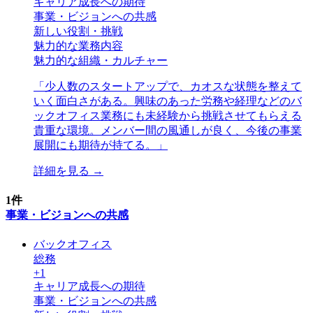
キャリア成長への期待
事業・ビジョンへの共感
新しい役割・挑戦
魅力的な業務内容
魅力的な組織・カルチャー
「
少人数のスタートアップで、カオスな状態を整えて
いく面白さがある。興味のあった労務や経理などのバ
ックオフィス業務にも未経験から挑戦させてもらえる
貴重な環境。メンバー間の風通しが良く、今後の事業
展開にも期待が持てる。
」
詳細を見る →
1
件
事業・ビジョンへの共感
バックオフィス
総務
+
1
キャリア成長への期待
事業・ビジョンへの共感