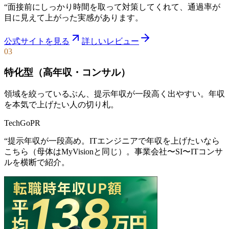
“
面接前にしっかり時間を取って対策してくれて、通過率が
目に見えて上がった実感があります。
公式サイトを見る
詳しいレビュー
03
特化型（高年収・コンサル）
領域を絞っているぶん、提示年収が一段高く出やすい。年収
を本気で上げたい人の切り札。
TechGo
PR
“
提示年収が一段高め。ITエンジニアで年収を上げたいなら
こちら（母体はMyVisionと同じ）。事業会社〜SI〜ITコンサ
ルを横断で紹介。