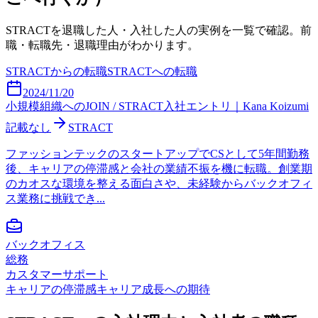
STRACT
を退職した人・入社した人の実例を一覧で確認。前
職・転職先・退職理由がわかります。
STRACT
からの転職
STRACT
への転職
2024/11/20
小規模組織へのJOIN / STRACT入社エントリ｜Kana Koizumi
記載なし
STRACT
ファッションテックのスタートアップでCSとして5年間勤務
後、キャリアの停滞感と会社の業績不振を機に転職。創業期
のカオスな環境を整える面白さや、未経験からバックオフィ
ス業務に挑戦でき...
バックオフィス
総務
カスタマーサポート
キャリアの停滞感
キャリア成長への期待