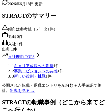
2026年6月18日
更新
STRACT
のサマリー
傾向は参考値（データ
1
件）
退職
0
件
入社
1
件
出典
1
件
入社理由 TOP3
1
キャリア成長への期待
1
件
2
事業・ビジョンへの共感
1
件
3
新しい役割・挑戦
1
件
公開された転職・退職エントリをAI分類＋人手確認で集
計。
出典を見る →
STRACT
の転職事例（どこから来てど
こへ行くか）