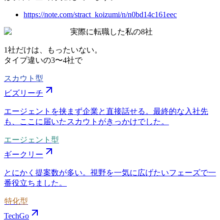
https://note.com/stract_koizumi/n/n0bd14c161eec
実際に転職した私の8社
1社だけは、もったいない。
タイプ違いの
3〜4社
で
スカウト型
ビズリーチ
エージェントを挟まず企業と直接話せる。最終的な入社先
も、ここに届いたスカウトがきっかけでした。
エージェント型
ギークリー
とにかく提案数が多い。視野を一気に広げたいフェーズで一
番役立ちました。
特化型
TechGo