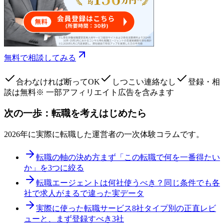
無料で相談してみる
合わなければ断ってOK
しつこい連絡なし
登録・相
談は無料
※ 一部アフィリエイト広告を含みます
次の一歩：転職を考えはじめたら
2026年に実際に転職した運営者の一次体験コラムです。
転職の軸の決め方
まず「この転職で何を一番得たい
か」を3つに絞る
転職エージェントは何社使うべき？
同じ条件でも各
社で求人がまるで違った実データ
実際に使った転職サービス8社
タイプ別の正直レビ
ューと、まず登録すべき3社