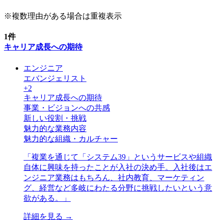
※複数理由がある場合は重複表示
1
件
キャリア成長への期待
エンジニア
エバンジェリスト
+
2
キャリア成長への期待
事業・ビジョンへの共感
新しい役割・挑戦
魅力的な業務内容
魅力的な組織・カルチャー
「
複業を通じて「システム39」というサービスや組織
自体に興味を持ったことが入社の決め手。入社後はエ
ンジニア業務はもちろん、社内教育、マーケティン
グ、経営など多岐にわたる分野に挑戦したいという意
欲がある。
」
詳細を見る →