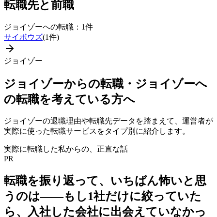
転職先と前職
ジョイゾー
への転職：
1
件
サイボウズ
(
1
件)
ジョイゾー
ジョイゾー
からの転職・
ジョイゾー
へ
の転職を考えている方へ
ジョイゾー
の退職理由や転職先データを踏まえて、運営者が
実際に使った転職サービスをタイプ別に紹介します。
実際に転職した私からの、正直な話
PR
転職を振り返って、いちばん怖いと思
うのは——
もし1社だけに絞っていた
ら、入社した会社に出会えていなかっ