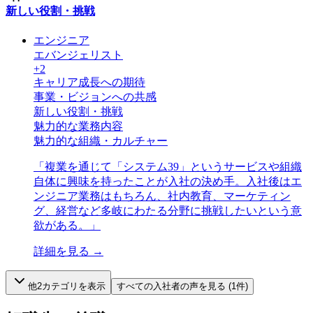
新しい役割・挑戦
エンジニア
エバンジェリスト
+
2
キャリア成長への期待
事業・ビジョンへの共感
新しい役割・挑戦
魅力的な業務内容
魅力的な組織・カルチャー
「
複業を通じて「システム39」というサービスや組織
自体に興味を持ったことが入社の決め手。入社後はエ
ンジニア業務はもちろん、社内教育、マーケティン
グ、経営など多岐にわたる分野に挑戦したいという意
欲がある。
」
詳細を見る →
他
2
カテゴリを表示
すべての
入社者
の声を見る (
1
件)