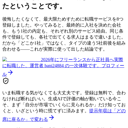
た
ということです。
後悔したくなくて、最大限ためすために転職サービスを8つ
登録しました。やってみると、最終的に入社を決めた会社
も、もう1社の内定も、それぞれ別のサービス経由。同じ条
件で登録しても、各社で出てくる求人はまるで違いました。
だから「どこか1社」ではなく、タイプの違う5社前後を組み
合わせる——これが実際に使って出した結論です。
2026年にフリーランスから正社員へ実際
に転職した、運営者 bani24884 の一次体験です。
プロフィー
ル
いま転職する気がなくても大丈夫です。登録は無料で、合わ
なければ断ればいい。生成AIで評価の軸が動いている今こ
そ、まず「自分が市場でいくらに見られるか」だけ知ってお
くと、いざという時に慌てずに済みます。
提示年収は「どの
席に座るか」で変わる