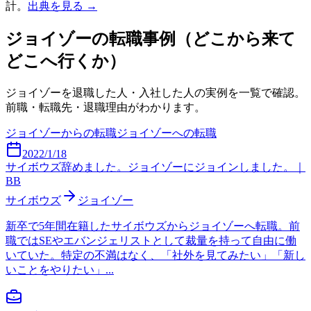
計。
出典を見る →
ジョイゾー
の転職事例（どこから来て
どこへ行くか）
ジョイゾー
を退職した人・入社した人の実例を一覧で確認。
前職・転職先・退職理由がわかります。
ジョイゾー
からの転職
ジョイゾー
への転職
2022/1/18
サイボウズ辞めました。ジョイゾーにジョインしました。｜
BB
サイボウズ
ジョイゾー
新卒で5年間在籍したサイボウズからジョイゾーへ転職。前
職ではSEやエバンジェリストとして裁量を持って自由に働
いていた。特定の不満はなく、「社外を見てみたい」「新し
いことをやりたい」...