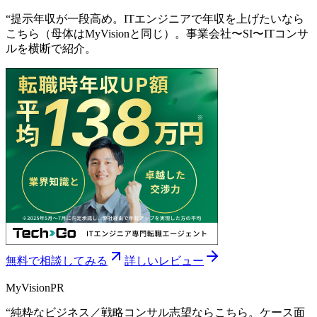
“
提示年収が一段高め。ITエンジニアで年収を上げたいなら
こちら（母体はMyVisionと同じ）。事業会社〜SI〜ITコンサ
ルを横断で紹介。
無料で相談してみる
詳しいレビュー
MyVision
PR
“
純粋なビジネス／戦略コンサル志望ならこちら。ケース面