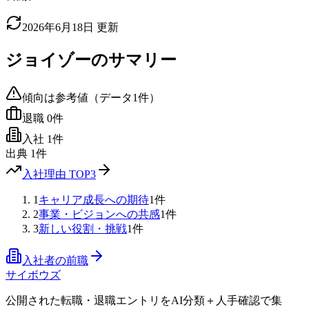
2026年6月18日
更新
ジョイゾー
のサマリー
傾向は参考値（データ
1
件）
退職
0
件
入社
1
件
出典
1
件
入社理由 TOP3
1
キャリア成長への期待
1
件
2
事業・ビジョンへの共感
1
件
3
新しい役割・挑戦
1
件
入社者の前職
サイボウズ
公開された転職・退職エントリをAI分類＋人手確認で集