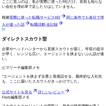
ここに並ぶのは、私が実際に使った8社だけ。名前も知らな
い会社を埋め草で足したりはしていません。
根拠
実際に使った転職サービス8社
同じ条件でも各社で求
人が違った話
転職活動 全記録
01
ダイレクトスカウト型
企業やヘッドハンターから直接スカウトが届く。年収の提示
が早く、レンジも広い。エージェントを挟まないぶん話が速
い。
ビズリーチ
編集部メモ
“
エージェントを挟まず企業と直接話せる。最終的な入社先
も、ここに届いたスカウトがきっかけでした。
公式サイトを見る
詳しいレビュー
Findy
編集部メモ
スカウトとエージェントの両取り。担当の技術理解が高く、