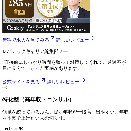
無料で求人を見てみる
詳しいレビュー
レバテックキャリア
編集部メモ
“
面接前にしっかり時間を取って対策してくれて、通過率が
目に見えて上がった実感があります。
公式サイトを見る
詳しいレビュー
03
特化型（高年収・コンサル）
領域を絞っているぶん、提示年収が一段高く出やすい。年収
を本気で上げたい人の切り札。
TechGo
PR