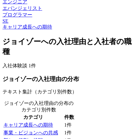
エンジニア
エバンジェリスト
プログラマー
SE
キャリア成長への期待
ジョイゾー
への入社理由と入社者の職
種
入社体験談
1
件
ジョイゾー
の入社理由の分布
テキスト集計（カテゴリ別件数）
ジョイゾーの入社理由の分布
の
カテゴリ別件数
カテゴリ
件数
キャリア成長への期待
1
件
事業・ビジョンへの共感
1
件