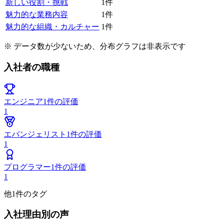
新しい役割・挑戦
1
件
魅力的な業務内容
1
件
魅力的な組織・カルチャー
1
件
※ データ数が少ないため、分布グラフは非表示です
入社者の職種
エンジニア
1
件の評価
1
エバンジェリスト
1
件の評価
1
プログラマー
1
件の評価
1
他
1
件のタグ
入社理由別の声