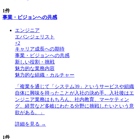
1
件
事業・ビジョンへの共感
エンジニア
エバンジェリスト
+
2
キャリア成長への期待
事業・ビジョンへの共感
新しい役割・挑戦
魅力的な業務内容
魅力的な組織・カルチャー
「
複業を通じて「システム39」というサービスや組織
自体に興味を持ったことが入社の決め手。入社後はエ
ンジニア業務はもちろん、社内教育、マーケティン
グ、経営など多岐にわたる分野に挑戦したいという意
欲がある。
」
詳細を見る →
1
件