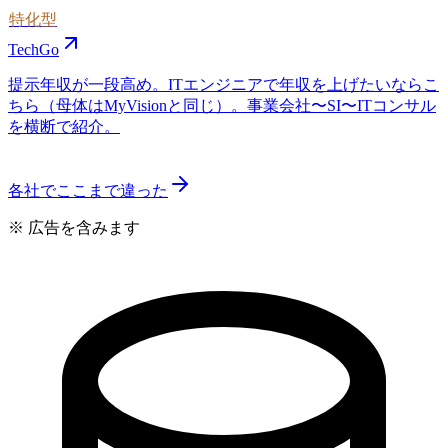
特化型
TechGo
提示年収が一段高め。ITエンジニアで年収を上げたいならこ
ちら（母体はMyVisionと同じ）。事業会社〜SI〜ITコンサル
を横断で紹介。
各社でここまで違った
※ 広告を含みます