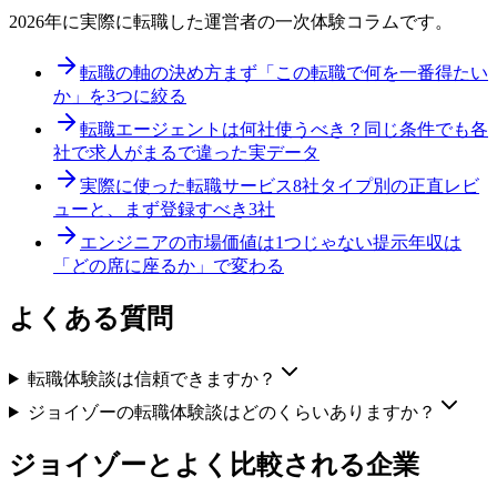
2026年に実際に転職した運営者の一次体験コラムです。
転職の軸の決め方
まず「この転職で何を一番得たい
か」を3つに絞る
転職エージェントは何社使うべき？
同じ条件でも各
社で求人がまるで違った実データ
実際に使った転職サービス8社
タイプ別の正直レビ
ューと、まず登録すべき3社
エンジニアの市場価値は1つじゃない
提示年収は
「どの席に座るか」で変わる
よくある質問
転職体験談は信頼できますか？
ジョイゾーの転職体験談はどのくらいありますか？
ジョイゾー
とよく比較される企業