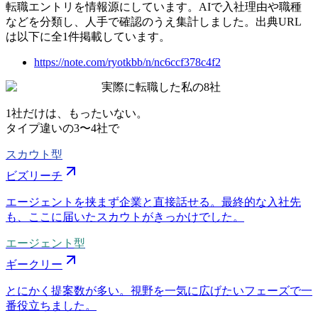
転職エントリを情報源にしています。AIで入社理由や職種
などを分類し、人手で確認のうえ集計しました。出典URL
は以下に全1件掲載しています。
https://note.com/ryotkbb/n/nc6ccf378c4f2
実際に転職した私の8社
1社だけは、もったいない。
タイプ違いの
3〜4社
で
スカウト型
ビズリーチ
エージェントを挟まず企業と直接話せる。最終的な入社先
も、ここに届いたスカウトがきっかけでした。
エージェント型
ギークリー
とにかく提案数が多い。視野を一気に広げたいフェーズで一
番役立ちました。