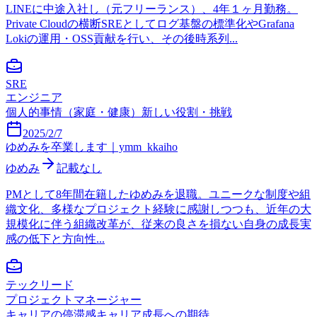
LINEに中途入社し（元フリーランス）、4年１ヶ月勤務。
Private Cloudの横断SREとしてログ基盤の標準化やGrafana
Lokiの運用・OSS貢献を行い、その後時系列...
SRE
エンジニア
個人的事情（家庭・健康）
新しい役割・挑戦
2025/2/7
ゆめみを卒業します｜ymm_kkaiho
ゆめみ
記載なし
PMとして8年間在籍したゆめみを退職。ユニークな制度や組
織文化、多様なプロジェクト経験に感謝しつつも、近年の大
規模化に伴う組織改革が、従来の良さを損ない自身の成長実
感の低下と方向性...
テックリード
プロジェクトマネージャー
キャリアの停滞感
キャリア成長への期待