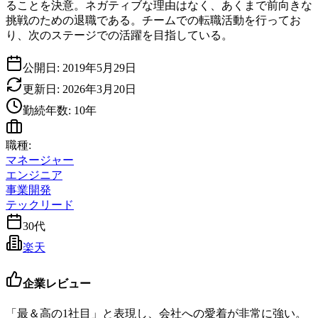
ることを決意。ネガティブな理由はなく、あくまで前向きな
挑戦のための退職である。チームでの転職活動を行ってお
り、次のステージでの活躍を目指している。
公開日:
2019年5月29日
更新日:
2026年3月20日
勤続年数:
10
年
職種:
マネージャー
エンジニア
事業開発
テックリード
30代
楽天
企業レビュー
「最＆高の1社目」と表現し、会社への愛着が非常に強い。