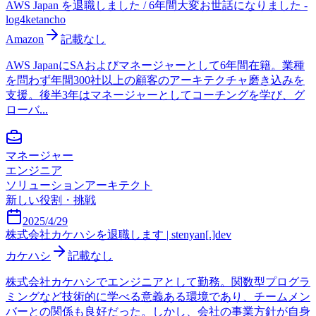
AWS Japan を退職しました / 6年間大変お世話になりました -
log4ketancho
Amazon
記載なし
AWS JapanにSAおよびマネージャーとして6年間在籍。業種
を問わず年間300社以上の顧客のアーキテクチャ磨き込みを
支援。後半3年はマネージャーとしてコーチングを学び、グ
ローバ...
マネージャー
エンジニア
ソリューションアーキテクト
新しい役割・挑戦
2025/4/29
株式会社カケハシを退職します | stenyan[.]dev
カケハシ
記載なし
株式会社カケハシでエンジニアとして勤務。関数型プログラ
ミングなど技術的に学べる意義ある環境であり、チームメン
バーとの関係も良好だった。しかし、会社の事業方針が自身