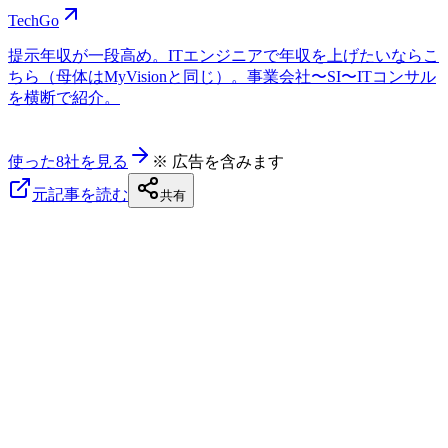
TechGo
提示年収が一段高め。ITエンジニアで年収を上げたいならこ
ちら（母体はMyVisionと同じ）。事業会社〜SI〜ITコンサル
を横断で紹介。
使った8社を見る
※ 広告を含みます
元記事を読む
共有