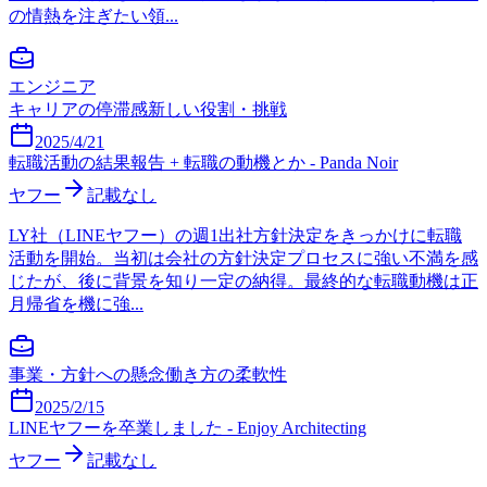
の情熱を注ぎたい領...
エンジニア
キャリアの停滞感
新しい役割・挑戦
2025/4/21
転職活動の結果報告 + 転職の動機とか - Panda Noir
ヤフー
記載なし
LY社（LINEヤフー）の週1出社方針決定をきっかけに転職
活動を開始。当初は会社の方針決定プロセスに強い不満を感
じたが、後に背景を知り一定の納得。最終的な転職動機は正
月帰省を機に強...
事業・方針への懸念
働き方の柔軟性
2025/2/15
LINEヤフーを卒業しました - Enjoy Architecting
ヤフー
記載なし