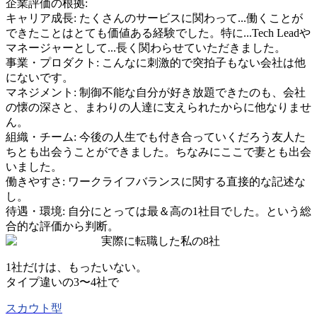
企業評価の根拠:
キャリア成長
:
たくさんのサービスに関わって...働くことが
できたことはとても価値ある経験でした。特に...Tech Leadや
マネージャーとして...長く関わらせていただきました。
事業・プロダクト
:
こんなに刺激的で突拍子もない会社は他
にないです。
マネジメント
:
制御不能な自分が好き放題できたのも、会社
の懐の深さと、まわりの人達に支えられたからに他なりませ
ん。
組織・チーム
:
今後の人生でも付き合っていくだろう友人た
ちとも出会うことができました。ちなみにここで妻とも出会
いました。
働きやすさ
:
ワークライフバランスに関する直接的な記述な
し。
待遇・環境
:
自分にとっては最＆高の1社目でした。という総
合的な評価から判断。
実際に転職した私の8社
1社だけは、もったいない。
タイプ違いの
3〜4社
で
スカウト型