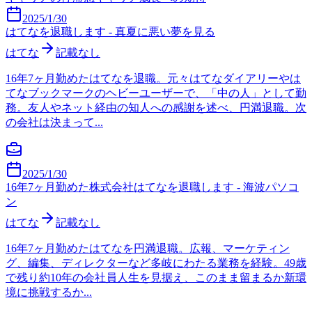
2025/1/30
はてなを退職します - 真夏に悪い夢を見る
はてな
記載なし
16年7ヶ月勤めたはてなを退職。元々はてなダイアリーやは
てなブックマークのヘビーユーザーで、「中の人」として勤
務。友人やネット経由の知人への感謝を述べ、円満退職。次
の会社は決まって...
2025/1/30
16年7ヶ月勤めた株式会社はてなを退職します - 海波パソコ
ン
はてな
記載なし
16年7ヶ月勤めたはてなを円満退職。広報、マーケティン
グ、編集、ディレクターなど多岐にわたる業務を経験。49歳
で残り約10年の会社員人生を見据え、このまま留まるか新環
境に挑戦するか...