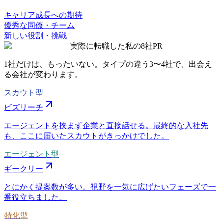
キャリア成長への期待
優秀な同僚・チーム
新しい役割・挑戦
実際に転職した私の8社
PR
1社だけは、もったいない。タイプの違う
3〜4社
で、出会え
る会社が変わります。
スカウト型
ビズリーチ
エージェントを挟まず企業と直接話せる。最終的な入社先
も、ここに届いたスカウトがきっかけでした。
エージェント型
ギークリー
とにかく提案数が多い。視野を一気に広げたいフェーズで一
番役立ちました。
特化型