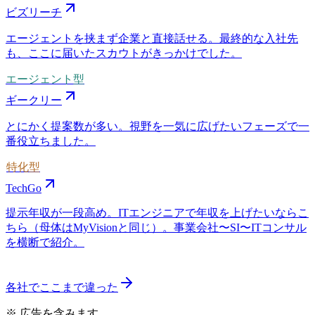
ビズリーチ
エージェントを挟まず企業と直接話せる。最終的な入社先
も、ここに届いたスカウトがきっかけでした。
エージェント型
ギークリー
とにかく提案数が多い。視野を一気に広げたいフェーズで一
番役立ちました。
特化型
TechGo
提示年収が一段高め。ITエンジニアで年収を上げたいならこ
ちら（母体はMyVisionと同じ）。事業会社〜SI〜ITコンサル
を横断で紹介。
各社でここまで違った
※ 広告を含みます