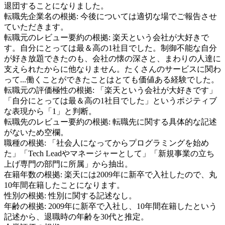
退団することになりました。
転職先企業名の根拠:
今後については適切な場でご報告させ
ていただきます。
転職元のレビュー要約の根拠:
楽天という会社が大好きで
す。自分にとっては最＆高の1社目でした。制御不能な自分
が好き放題できたのも、会社の懐の深さと、まわりの人達に
支えられたからに他なりません。たくさんのサービスに関わ
って...働くことができたことはとても価値ある経験でした。
転職元の評価極性の根拠:
「楽天という会社が大好きです」
「自分にとっては最＆高の1社目でした」というポジティブ
な表現から「1」と判断。
転職先のレビュー要約の根拠:
転職先に関する具体的な記述
がないため空欄。
職種の根拠:
「社会人になってからプログラミングを始め
た」「Tech Leadやマネージャーとして」「新規事業の立ち
上げ専門の部門に所属」から抽出。
在籍年数の根拠:
楽天には2009年に新卒で入社したので、丸
10年間在籍したことになります。
性別の根拠:
性別に関する記述なし。
年齢の根拠:
2009年に新卒で入社し、10年間在籍したという
記述から、退職時の年齢を30代と推定。