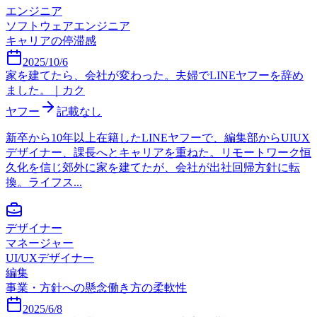
エンジニア
ソフトウェアエンジニア
キャリアの停滞感
2025/10/6
家を建てたら、会社が変わった。夫婦でLINEヤフーを辞め
ました。｜カク
ヤフー
記載なし
新卒から10年以上在籍したLINEヤフーで、編集部からUIUX
デザイナー、課長へとキャリアを重ねた。リモートワーク恒
久化を信じ郊外に家を建てたが、会社が出社回帰方針に転
換。ライフス...
デザイナー
マネージャー
UI/UXデザイナー
編集
事業・方針への懸念
働き方の柔軟性
2025/6/8