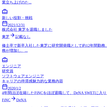
業立ち上げのた...
新しい役割・挑戦
2021/12/31
株式会社 東芝を退職しました
東芝
記載なし
修士卒で新卒入社した東芝に研究開発職として約12年間勤
務が増加し、...
エンジニア
研究員
ソフトウェアエンジニア
キャリアの停滞感
魅力的な業務内容
2020/1/2
4年間ほぼ在籍したFiNCをほぼ退職して、DeNA SWETに入
FiNC
DeNA