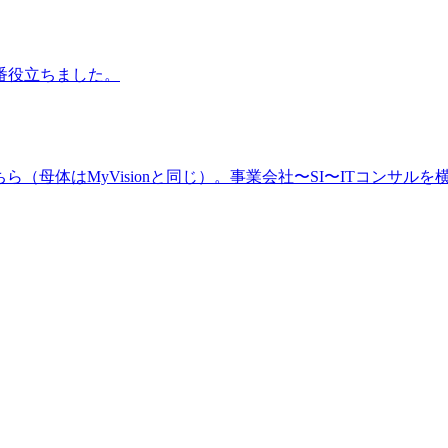
番役立ちました。
（母体はMyVisionと同じ）。事業会社〜SI〜ITコンサルを