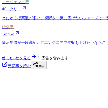
エージェント型
ギークリー
とにかく提案数が多い。視野を一気に広げたいフェーズで一
特化型
TechGo
提示年収が一段高め。ITエンジニアで年収を上げたいならこちら
使った8社を見る
※ 広告を含みます
元記事を読む
共有