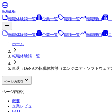
転職
DB
転職体験談一覧
企業一覧
職種一覧
転職理由
コ
転職体験談一覧
企業一覧
職種一覧
転職理由
コ
ホーム
転職体験談一覧
東芝→DeNAの転職体験談（エンジニア・ソフトウェ
ページ内索引
ページ内索引
概要
企業レビュー
FAQ