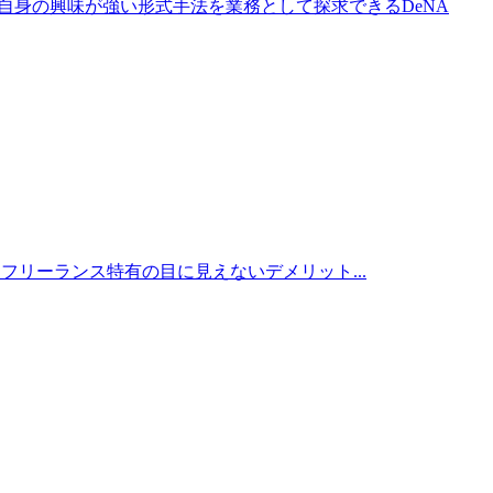
。自身の興味が強い形式手法を業務として探求できるDeNA
たが、フリーランス特有の目に見えないデメリット...