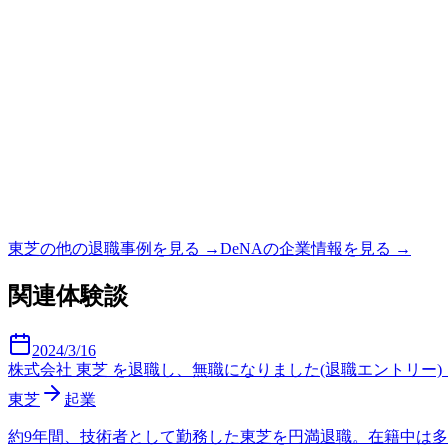
東芝
の他の退職事例を見る →
DeNA
の企業情報を見る →
関連体験談
2024/3/16
株式会社 東芝 を退職し、無職になりました(退職エントリー)｜Takuya T
東芝
起業
約9年間、技術者として勤務した東芝を円満退職。在籍中は