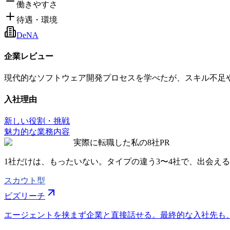
働きやすさ
待遇・環境
DeNA
企業レビュー
現代的なソフトウェア開発プロセスを学べたが、スキル不足
入社理由
新しい役割・挑戦
魅力的な業務内容
実際に転職した私の8社
PR
1社だけは、もったいない。タイプの違う
3〜4社
で、出会える
スカウト型
ビズリーチ
エージェントを挟まず企業と直接話せる。最終的な入社先も