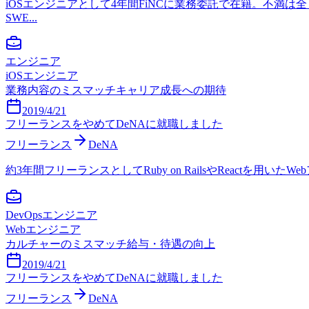
iOSエンジニアとして4年間FiNCに業務委託で在籍。不満
SWE...
エンジニア
iOSエンジニア
業務内容のミスマッチ
キャリア成長への期待
2019/4/21
フリーランスをやめてDeNAに就職しました
フリーランス
DeNA
約3年間フリーランスとしてRuby on RailsやReactを
DevOpsエンジニア
Webエンジニア
カルチャーのミスマッチ
給与・待遇の向上
2019/4/21
フリーランスをやめてDeNAに就職しました
フリーランス
DeNA