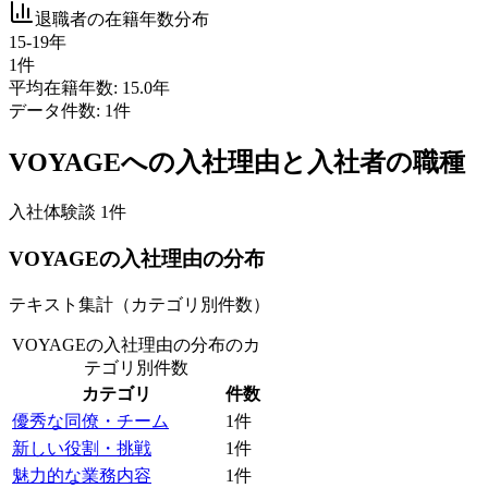
退職者の在籍年数分布
15-19年
1
件
平均在籍年数:
15.0
年
データ件数:
1
件
VOYAGE
への入社理由と入社者の職種
入社体験談
1
件
VOYAGE
の入社理由の分布
テキスト集計（カテゴリ別件数）
VOYAGEの入社理由の分布
のカ
テゴリ別件数
カテゴリ
件数
優秀な同僚・チーム
1
件
新しい役割・挑戦
1
件
魅力的な業務内容
1
件