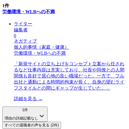
1
件
労働環境・WLBへの不満
ライター
編集者
0
ネガティブ
個人的事情（家庭・健康）
労働環境・WLBへの不満
「
新規サイトの立ち上げをコンセプト立案から任され
るなど仕事内容は充実しており、社長や同僚との人間
関係も良好で居心地の良い職場だった。一方で、フル
出社と通勤による時間的拘束が長く、自身の望むライ
フスタイルとの間にギャップが生じていた。
」
詳細を見る →
1
件
理由の詳細記載なし
すべての
退職者
の声を見る (
2
件)