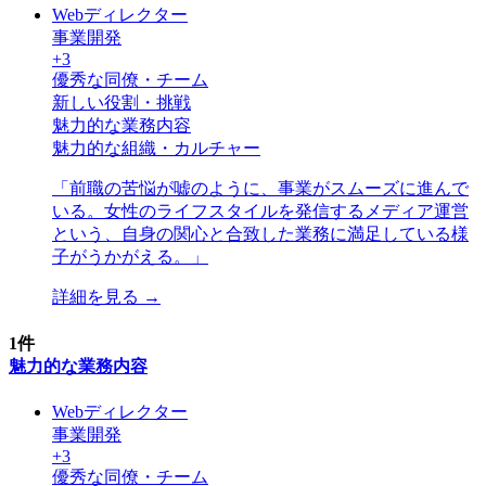
Webディレクター
事業開発
+
3
優秀な同僚・チーム
新しい役割・挑戦
魅力的な業務内容
魅力的な組織・カルチャー
「
前職の苦悩が嘘のように、事業がスムーズに進んで
いる。女性のライフスタイルを発信するメディア運営
という、自身の関心と合致した業務に満足している様
子がうかがえる。
」
詳細を見る →
1
件
魅力的な業務内容
Webディレクター
事業開発
+
3
優秀な同僚・チーム