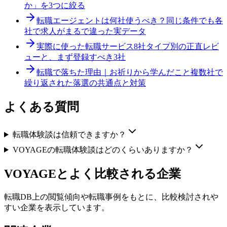
か」を3つに絞る
転職エージェントは何社使うべき？
同じ条件でも各
社で求人がまるで違った実データ
実際に使った転職サービス8社
タイプ別の正直レビ
ューと、まず登録すべき3社
転職で落ちた理由｜お祈りから学んだこと
複数社で
繰り返された落選の共通点と対策
よくある質問
転職体験談は信頼できますか？
VOYAGEの転職体験談はどのくらいありますか？
VOYAGE
とよく比較される企業
転職DB上の閲覧傾向や転職事例をもとに、比較検討されや
すい企業を表示しています。