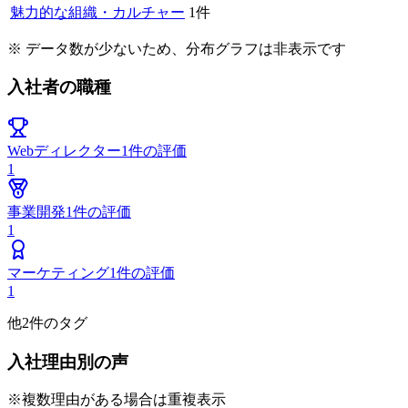
魅力的な組織・カルチャー
1
件
※ データ数が少ないため、分布グラフは非表示です
入社者の職種
Webディレクター
1
件の評価
1
事業開発
1
件の評価
1
マーケティング
1
件の評価
1
他
2
件のタグ
入社理由別の声
※複数理由がある場合は重複表示