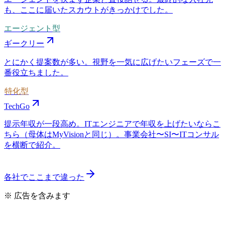
も、ここに届いたスカウトがきっかけでした。
エージェント型
ギークリー
とにかく提案数が多い。視野を一気に広げたいフェーズで一
番役立ちました。
特化型
TechGo
提示年収が一段高め。ITエンジニアで年収を上げたいならこ
ちら（母体はMyVisionと同じ）。事業会社〜SI〜ITコンサル
を横断で紹介。
各社でここまで違った
※ 広告を含みます