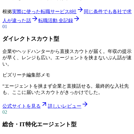
根拠
実際に使った転職サービス8社
同じ条件でも各社で求
人が違った話
転職活動 全記録
01
ダイレクトスカウト型
企業やヘッドハンターから直接スカウトが届く。年収の提示
が早く、レンジも広い。エージェントを挟まないぶん話が速
い。
ビズリーチ
編集部メモ
“
エージェントを挟まず企業と直接話せる。最終的な入社先
も、ここに届いたスカウトがきっかけでした。
公式サイトを見る
詳しいレビュー
02
総合・IT特化エージェント型