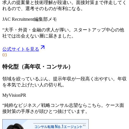
求人の提案量と技術理解が段違い。面接対策まで伴走してく
れるので、選考そのものが有利になる。
JAC Recruitment
編集部メモ
“
大手・外資・金融の求人が厚い。スタートアップ中心の他
社では出会えない層に届きました。
公式サイトを見る
03
特化型（高年収・コンサル）
領域を絞っているぶん、提示年収が一段高く出やすい。年収
を本気で上げたい人の切り札。
MyVision
PR
“
純粋なビジネス／戦略コンサル志望ならこちら。ケース面
接対策の手厚さが頭ひとつ抜けています。