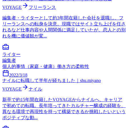
VOYAGE
フリーランス
編集者・ライターとして約3年間在籍した会社を退職し、フ
リーランスへの転身を決意。現職ではサイト立ち上げを任さ
れるなど仕事内容や人間関係に満足していたが、恋人との別
れを機に価値観が変...
ライター
編集者
個人的事情（家庭・健康）
働き方の柔軟性
2022/3/18
ナイルに転職して半年が経ちました｜shu.miyano
VOYAGE
ナイル
新卒で約15年間在籍したVOYAGEからナイルへ、キャリア
で初めての転職。長年培ってきたカルチャー醸成の経験を、
異なる環境で再現性を持って構築できるか挑戦したいという
ポジティブな動...