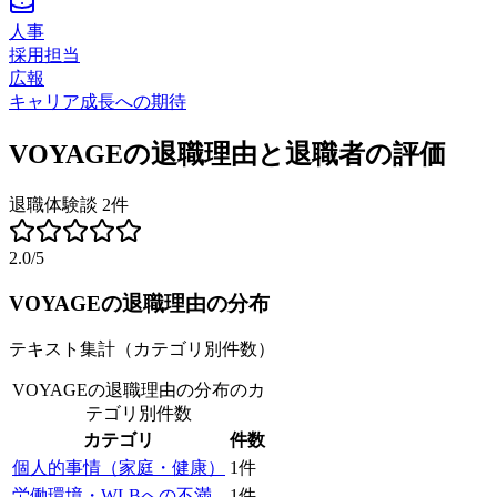
人事
採用担当
広報
キャリア成長への期待
VOYAGE
の退職理由と退職者の評価
退職体験談
2
件
2.0
/5
VOYAGE
の退職理由の分布
テキスト集計（カテゴリ別件数）
VOYAGEの退職理由の分布
のカ
テゴリ別件数
カテゴリ
件数
個人的事情（家庭・健康）
1
件
労働環境・WLBへの不満
1
件