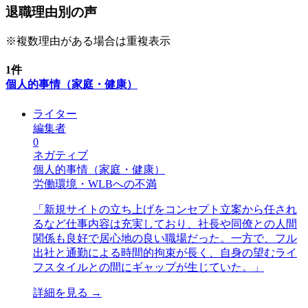
退職理由別の声
※複数理由がある場合は重複表示
1
件
個人的事情（家庭・健康）
ライター
編集者
0
ネガティブ
個人的事情（家庭・健康）
労働環境・WLBへの不満
「
新規サイトの立ち上げをコンセプト立案から任され
るなど仕事内容は充実しており、社長や同僚との人間
関係も良好で居心地の良い職場だった。一方で、フル
出社と通勤による時間的拘束が長く、自身の望むライ
フスタイルとの間にギャップが生じていた。
」
詳細を見る →