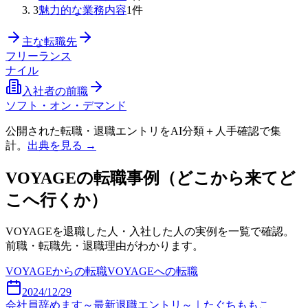
3
魅力的な業務内容
1
件
主な転職先
フリーランス
ナイル
入社者の前職
ソフト・オン・デマンド
公開された転職・退職エントリをAI分類＋人手確認で集
計。
出典を見る →
VOYAGE
の転職事例（どこから来てど
こへ行くか）
VOYAGE
を退職した人・入社した人の実例を一覧で確認。
前職・転職先・退職理由がわかります。
VOYAGE
からの転職
VOYAGE
への転職
2024/12/29
会社員辞めます～最新退職エントリ～｜たぐちももこ