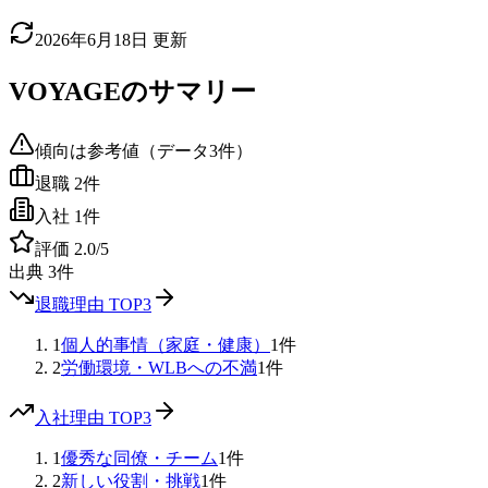
2026年6月18日
更新
VOYAGE
のサマリー
傾向は参考値（データ
3
件）
退職
2
件
入社
1
件
評価
2.0
/5
出典
3
件
退職理由 TOP3
1
個人的事情（家庭・健康）
1
件
2
労働環境・WLBへの不満
1
件
入社理由 TOP3
1
優秀な同僚・チーム
1
件
2
新しい役割・挑戦
1
件