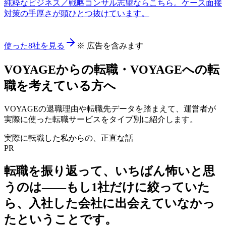
純粋なビジネス／戦略コンサル志望ならこちら。ケース面接
対策の手厚さが頭ひとつ抜けています。
使った8社を見る
※ 広告を含みます
VOYAGE
からの転職・
VOYAGE
への転
職を考えている方へ
VOYAGE
の退職理由や転職先データを踏まえて、運営者が
実際に使った転職サービスをタイプ別に紹介します。
実際に転職した私からの、正直な話
PR
転職を振り返って、いちばん怖いと思
うのは——
もし1社だけに絞っていた
ら、入社した会社に出会えていなかっ
た
ということです。