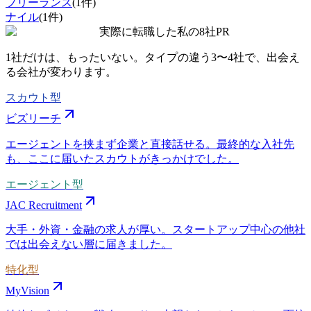
フリーランス
(
1
件)
ナイル
(
1
件)
実際に転職した私の8社
PR
1社だけは、もったいない。タイプの違う
3〜4社
で、出会え
る会社が変わります。
スカウト型
ビズリーチ
エージェントを挟まず企業と直接話せる。最終的な入社先
も、ここに届いたスカウトがきっかけでした。
エージェント型
JAC Recruitment
大手・外資・金融の求人が厚い。スタートアップ中心の他社
では出会えない層に届きました。
特化型
MyVision