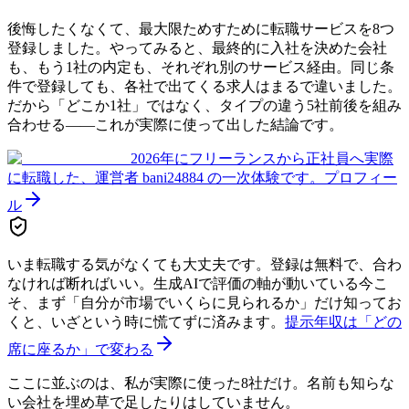
後悔したくなくて、最大限ためすために転職サービスを8つ
登録しました。やってみると、最終的に入社を決めた会社
も、もう1社の内定も、それぞれ別のサービス経由。同じ条
件で登録しても、各社で出てくる求人はまるで違いました。
だから「どこか1社」ではなく、タイプの違う5社前後を組み
合わせる——これが実際に使って出した結論です。
2026年にフリーランスから正社員へ実際
に転職した、運営者 bani24884 の一次体験です。
プロフィー
ル
いま転職する気がなくても大丈夫です。登録は無料で、合わ
なければ断ればいい。生成AIで評価の軸が動いている今こ
そ、まず「自分が市場でいくらに見られるか」だけ知ってお
くと、いざという時に慌てずに済みます。
提示年収は「どの
席に座るか」で変わる
ここに並ぶのは、私が実際に使った8社だけ。名前も知らな
い会社を埋め草で足したりはしていません。