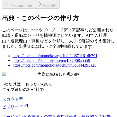
Previous slide
Next slide
出典・このページの作り方
このページは、noteやブログ、メディア記事など公開された
転職・退職エントリを情報源にしています。AIで入社理
由・退職理由・職種などを分類し、人手で確認のうえ集計し
ました。出典URLは以下に全3件掲載しています。
https://note.com/momokotaguchi/n/nb67a161db791
https://note.com/shu_miyano/n/n4f87968a5559
https://note.com/momokotaguchi/n/n5c6f44393a25
実際に転職した私の8社
1社だけは、もったいない。
タイプ違いの
3〜4社
で
スカウト型
ビズリーチ
エージェントを挟まず企業と直接話せる。最終的な入社先