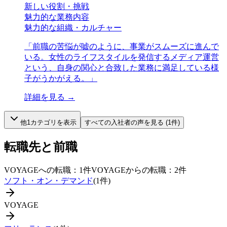
新しい役割・挑戦
魅力的な業務内容
魅力的な組織・カルチャー
「
前職の苦悩が嘘のように、事業がスムーズに進んで
いる。女性のライフスタイルを発信するメディア運営
という、自身の関心と合致した業務に満足している様
子がうかがえる。
」
詳細を見る →
他
1
カテゴリを表示
すべての
入社者
の声を見る (
1
件)
転職先と前職
VOYAGE
への転職：
1
件
VOYAGE
からの転職：
2
件
ソフト・オン・デマンド
(
1
件)
VOYAGE