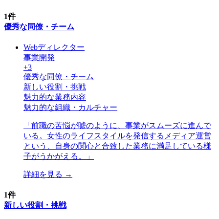
1
件
優秀な同僚・チーム
Webディレクター
事業開発
+
3
優秀な同僚・チーム
新しい役割・挑戦
魅力的な業務内容
魅力的な組織・カルチャー
「
前職の苦悩が嘘のように、事業がスムーズに進んで
いる。女性のライフスタイルを発信するメディア運営
という、自身の関心と合致した業務に満足している様
子がうかがえる。
」
詳細を見る →
1
件
新しい役割・挑戦