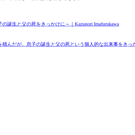
の死をきっかけに～｜Kazunori Imafurukawa
を積んだが、息子の誕生と父の死という個人的な出来事をきっ