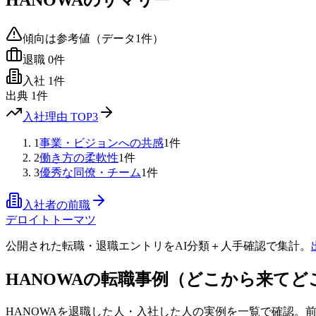
HANOWA
のサマリー
傾向は参考値（データ
1
件）
退職
0
件
入社
1
件
出典
1
件
入社理由 TOP3
1
事業・ビジョンへの共感
1
件
2
働き方の柔軟性
1
件
3
優秀な同僚・チーム
1
件
入社者の前職
デロイトトーマツ
公開された転職・退職エントリをAI分類＋人手確認で集計。
HANOWA
の転職事例（どこから来てど
HANOWA
を退職した人・入社した人の実例を一覧で確認。