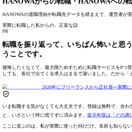
HANOWA
からの転職・
HANOWA
への
HANOWA
の退職理由や転職先データを踏まえて、運営者が
実際に転職した私からの、正直な話
PR
転職を振り返って、いちばん怖いと思
うことです。
後悔したくなくて、最大限ためすために転職サービスを8つ
しても、各社で出てくる求人はまるで違いました。だから「
2026年にフリーランスから正社員へ実際に転職
いま転職する気がなくても大丈夫です。登録は無料で、合わ
と、いざという時に慌てずに済みます。
提示年収は「どの席
ここに並ぶのは、私が実際に使った8社だけ。名前も知らな