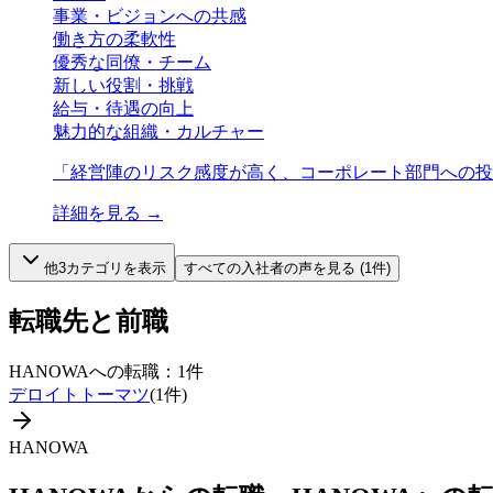
事業・ビジョンへの共感
働き方の柔軟性
優秀な同僚・チーム
新しい役割・挑戦
給与・待遇の向上
魅力的な組織・カルチャー
「
経営陣のリスク感度が高く、コーポレート部門への投
詳細を見る →
他
3
カテゴリを表示
すべての
入社者
の声を見る (
1
件)
転職先と前職
HANOWA
への転職：
1
件
デロイトトーマツ
(
1
件)
HANOWA