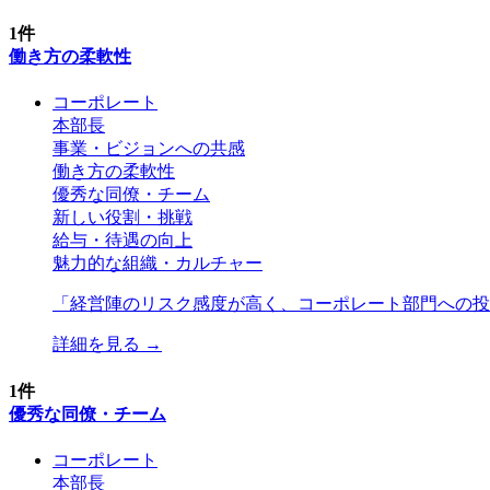
1
件
働き方の柔軟性
コーポレート
本部長
事業・ビジョンへの共感
働き方の柔軟性
優秀な同僚・チーム
新しい役割・挑戦
給与・待遇の向上
魅力的な組織・カルチャー
「
経営陣のリスク感度が高く、コーポレート部門への投
詳細を見る →
1
件
優秀な同僚・チーム
コーポレート
本部長