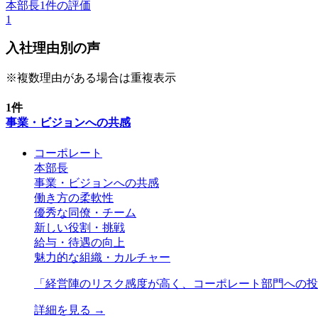
本部長
1
件の評価
1
入社理由別の声
※複数理由がある場合は重複表示
1
件
事業・ビジョンへの共感
コーポレート
本部長
事業・ビジョンへの共感
働き方の柔軟性
優秀な同僚・チーム
新しい役割・挑戦
給与・待遇の向上
魅力的な組織・カルチャー
「
経営陣のリスク感度が高く、コーポレート部門への投
詳細を見る →