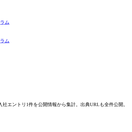
ラム
ラム
入社エントリ1件を公開情報から集計。出典URLも全件公開。