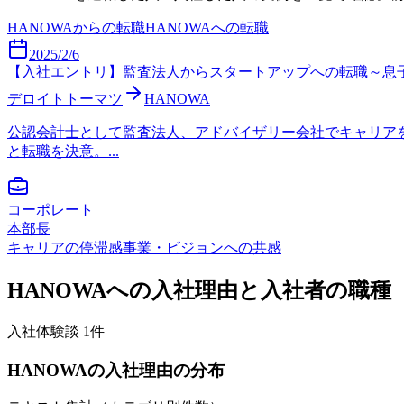
HANOWA
からの転職
HANOWA
への転職
2025/2/6
【入社エントリ】監査法人からスタートアップへの転職～息子の誕生と父
デロイトトーマツ
HANOWA
公認会計士として監査法人、アドバイザリー会社でキャリア
と転職を決意。...
コーポレート
本部長
キャリアの停滞感
事業・ビジョンへの共感
HANOWA
への入社理由と入社者の職種
入社体験談
1
件
HANOWA
の入社理由の分布