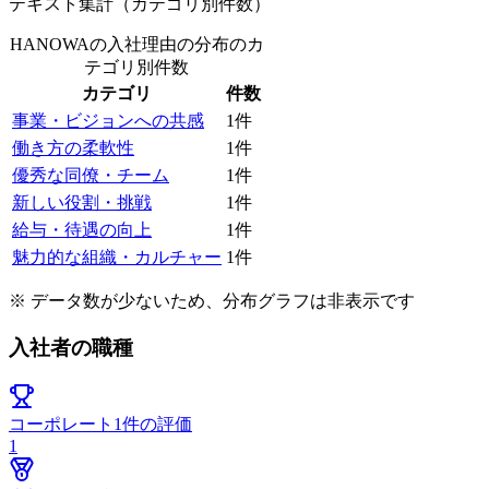
テキスト集計（カテゴリ別件数）
HANOWAの入社理由の分布
のカ
テゴリ別件数
カテゴリ
件数
事業・ビジョンへの共感
1
件
働き方の柔軟性
1
件
優秀な同僚・チーム
1
件
新しい役割・挑戦
1
件
給与・待遇の向上
1
件
魅力的な組織・カルチャー
1
件
※ データ数が少ないため、分布グラフは非表示です
入社者の職種
コーポレート
1
件の評価
1