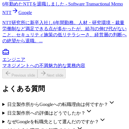
6年勤めたNTTを退職しました - Software Transactional Memo
NTT
Google
NTT研究所に新卒入社し6年間勤務。人材・研究環境・裁量
労働制など満足できる点が多かったが、給与の伸び代がない
こと、セキュリティ施策の低リテラシーさ、経営層の判断へ
の絶望から退職。...
エンジニア
マネジメントへの不満
魅力的な業務内容
Previous slide
Next slide
よくある質問
日立製作所からGoogleへの転職理由は何ですか？
日立製作所への評価はどうでしたか？
なぜGoogleを転職先として選んだのですか？