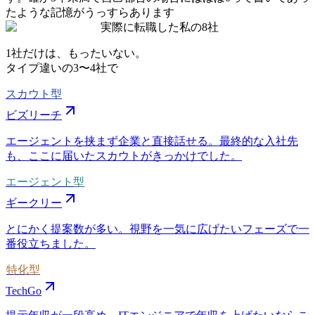
たような記憶がうっすらあります
実際に転職した私の8社
1社だけは、もったいない。
タイプ違いの
3〜4社
で
スカウト型
ビズリーチ
エージェントを挟まず企業と直接話せる。最終的な入社先
も、ここに届いたスカウトがきっかけでした。
エージェント型
ギークリー
とにかく提案数が多い。視野を一気に広げたいフェーズで一
番役立ちました。
特化型
TechGo