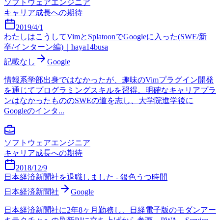
ソフトウェアエンジニア
キャリア成長への期待
2019/4/1
わたしはこうしてVimとSplatoonでGoogleに入った(SWE/新
卒/インターン編)｜haya14busa
記載なし
Google
情報系学部出身ではなかったが、趣味のVimプラグイン開発
を通じてプログラミングスキルを習得。明確なキャリアプラ
ンはなかったもののSWEの道を志し、大学院進学後に
Googleのインタ...
ソフトウェアエンジニア
キャリア成長への期待
2018/12/9
日本経済新聞社を退職しました - 銀色うつ時間
日本経済新聞社
Google
日本経済新聞社に2年8ヶ月勤務し、日経電子版のモダンアー