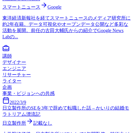
スマートニュース
Google
東洋経済新報社を経てスマートニュースのメディア研究所に
約2年在籍。データ可視化やオープンデータ公開など多彩な
活動を展開。前任の古田大輔氏からの紹介でGoogle News
Labの...
講師
デザイナー
エンジニア
リサーチャー
ライター
企画
事業・ビジョンへの共感
2022/3/9
日立製作所のSEを3年で辞めて転職した話 – かいりの結婚モ
ラトリアム漂流記
日立製作所
記載なし