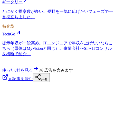
ギークリー
とにかく提案数が多い。視野を一気に広げたいフェーズで一
番役立ちました。
特化型
TechGo
提示年収が一段高め。ITエンジニアで年収を上げたいならこ
ちら（母体はMyVisionと同じ）。事業会社〜SI〜ITコンサル
を横断で紹介。
使った8社を見る
※ 広告を含みます
元記事を読む
共有