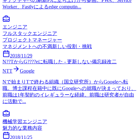
キテクチャへの刷新PJに立ち上げから参画。PWA、Service
Worker、Fastlyによるedge computin...
エンジニア
フルスタックエンジニア
プロジェクトマネージャー
マネジメントへの不満
新しい役割・挑戦
2018/11/29
N??TからG????eに転職した - 更新しない備忘録改二
NTT
Google
Nで始まりTで終わる組織（国立研究所）からGoogleへ転
職。博士課程在籍中に既にGoogleへの就職が決まっており、
前職は1年契約のイレギュラーな経緯。前職は研究者が自由
に活動で...
機械学習エンジニア
魅力的な業務内容
2018/11/25