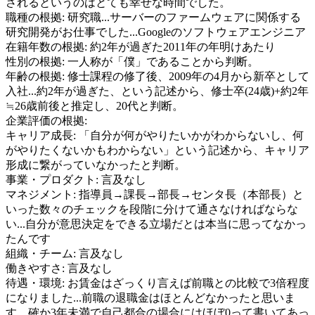
されるというのはとても幸せな時間でした。
職種の根拠:
研究職...サーバーのファームウェアに関係する
研究開発がお仕事でした...Googleのソフトウェアエンジニア
在籍年数の根拠:
約2年が過ぎた2011年の年明けあたり
性別の根拠:
一人称が「僕」であることから判断。
年齢の根拠:
修士課程の修了後、2009年の4月から新卒として
入社...約2年が過ぎた、という記述から、修士卒(24歳)+約2年
≒26歳前後と推定し、20代と判断。
企業評価の根拠:
キャリア成長
:
「自分が何がやりたいかがわからないし、何
がやりたくないかもわからない」という記述から、キャリア
形成に繋がっていなかったと判断。
事業・プロダクト
:
言及なし
マネジメント
:
指導員→課長→部長→センタ長（本部長）と
いった数々のチェックを段階に分けて通さなければならな
い...自分が意思決定をできる立場だとは本当に思ってなかっ
たんです
組織・チーム
:
言及なし
働きやすさ
:
言及なし
待遇・環境
:
お賃金はざっくり言えば前職との比較で3倍程度
になりました...前職の退職金はほとんどなかったと思いま
す。確か3年未満で自己都合の場合にはほぼ0って書いてあっ