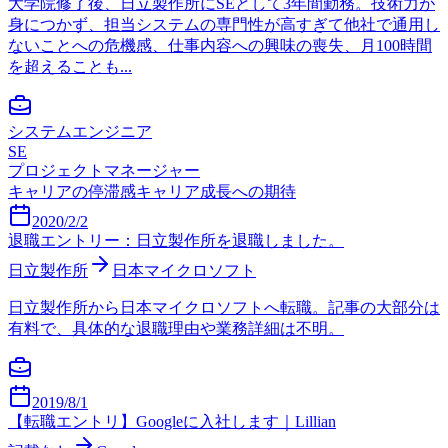
大学院修了後、日立製作所にSEとして3年間勤務。技術力が
身につかず、担当システムの専門性が高すぎて他社で通用し
ないことへの危機感、仕事内容への興味の喪失、月100時間
を超えることも...
システムエンジニア
SE
プロジェクトマネージャー
キャリアの停滞感
キャリア成長への期待
2020/2/2
退職エントリー：日立製作所を退職しました。
日立製作所
日本マイクロソフト
日立製作所から日本マイクロソフトへ転職。記事の大部分は
有料で、具体的な退職理由や業務詳細は不明。
2019/8/1
【転職エントリ】Googleに入社します｜Lillian