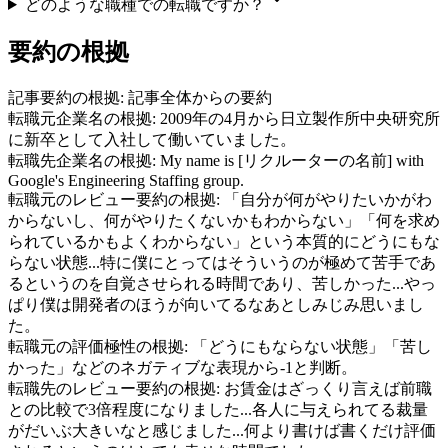
どのような職種での転職ですか？
要約の根拠
記事要約の根拠:
記事全体からの要約
転職元企業名の根拠:
2009年の4月から日立製作所中央研究所
に新卒として入社して働いていました。
転職先企業名の根拠:
My name is [リクルーターの名前] with
Google's Engineering Staffing group.
転職元のレビュー要約の根拠:
「自分が何がやりたいかがわ
からないし、何がやりたくないかもわからない」「何を求め
られているかもよくわからない」という本質的にどうにもな
らない状態...特に僕にとってはそういうのが極めて苦手であ
るというのを自覚させられる時間であり、苦しかった...やっ
ぱり僕は開発者のほうが向いてるなあとしみじみ思いまし
た。
転職元の評価極性の根拠:
「どうにもならない状態」「苦し
かった」などのネガティブな表現から-1と判断。
転職先のレビュー要約の根拠:
お賃金はざっくり言えば前職
との比較で3倍程度になりました...各人に与えられてる裁量
がだいぶ大きいなと感じました...何より書けば書くだけ評価