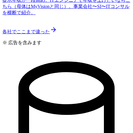
提示年収が一段高め。ITエンジニアで年収を上げたいならこ
ちら（母体はMyVisionと同じ）。事業会社〜SI〜ITコンサル
を横断で紹介。
各社でここまで違った
※ 広告を含みます