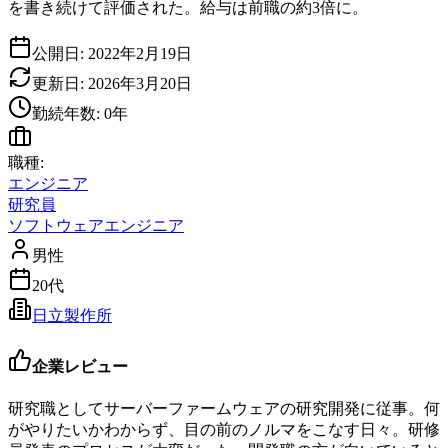
を書き続けて評価された。給与は前職の約3倍に。
公開日:
2022年2月19日
更新日:
2026年3月20日
勤続年数:
0
年
職種:
エンジニア
研究員
ソフトウェアエンジニア
男性
20代
日立製作所
企業レビュー
研究職としてサーバーファームウェアの研究開発に従事。何
がやりたいかわからず、目の前のノルマをこなす日々。研修