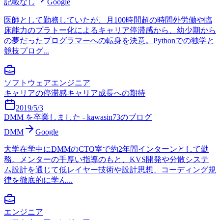
記載なし
Google
医師として勤務していたが、月100時間超の時間外労働や臨
床能力のプラトー化によるキャリア停滞感から、幼少期から
の夢だったプログラマーへの転身を決意。Pythonでの独学と
競技プログ...
ソフトウェアエンジニア
キャリアの停滞感
キャリア成長への期待
2019/5/3
DMM を卒業しました - kawasin73のブログ
DMM
Google
大学在学中にDMMのCTO室で約2年間インターンとして勤
務。メンターの手厚い指導のもと、KVS開発や分散システ
ム設計を通じて低レイヤー技術や設計思想、コーディング規
律を徹底的に学ん...
エンジニア