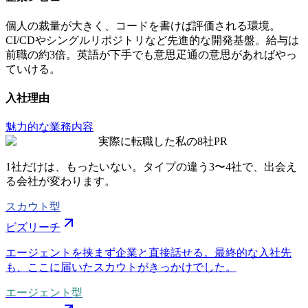
個人の裁量が大きく、コードを書けば評価される環境。
CI/CDやシングルリポジトリなど先進的な開発基盤。給与は
前職の約3倍。英語が下手でも意思疋通の意思があればやっ
ていける。
入社理由
魅力的な業務内容
実際に転職した私の8社
PR
1社だけは、もったいない。タイプの違う
3〜4社
で、出会え
る会社が変わります。
スカウト型
ビズリーチ
エージェントを挟まず企業と直接話せる。最終的な入社先
も、ここに届いたスカウトがきっかけでした。
エージェント型