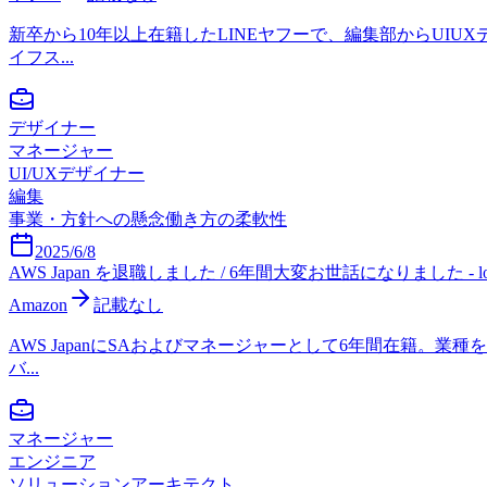
新卒から10年以上在籍したLINEヤフーで、編集部からU
イフス...
デザイナー
マネージャー
UI/UXデザイナー
編集
事業・方針への懸念
働き方の柔軟性
2025/6/8
AWS Japan を退職しました / 6年間大変お世話になりました - log4
Amazon
記載なし
AWS JapanにSAおよびマネージャーとして6年間在籍。
バ...
マネージャー
エンジニア
ソリューションアーキテクト