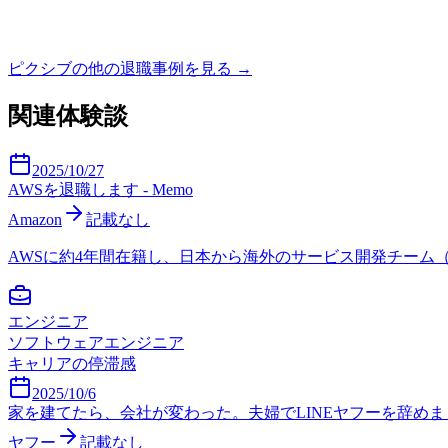
ピクシブ
の他の退職事例を見る →
関連体験談
2025/10/27
AWSを退職します - Memo
Amazon
記載なし
AWSに約4年間在籍し、日本から海外のサービス開発チーム（EMR
エンジニア
ソフトウェアエンジニア
キャリアの停滞感
2025/10/6
家を建てたら、会社が変わった。夫婦でLINEヤフーを辞め
ヤフー
記載なし