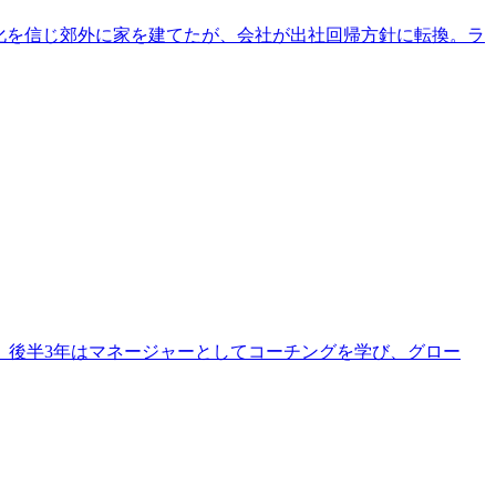
久化を信じ郊外に家を建てたが、会社が出社回帰方針に転換。ラ
支援。後半3年はマネージャーとしてコーチングを学び、グロー