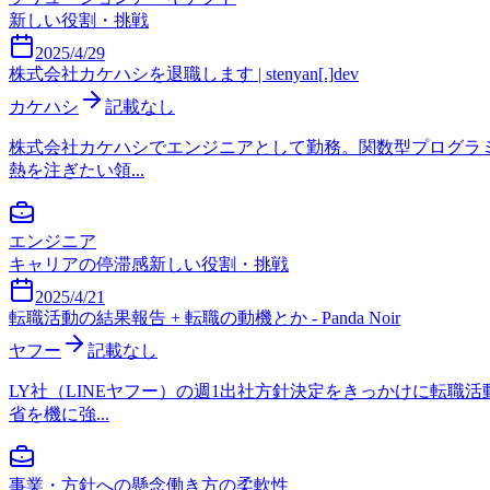
新しい役割・挑戦
2025/4/29
株式会社カケハシを退職します | stenyan[.]dev
カケハシ
記載なし
株式会社カケハシでエンジニアとして勤務。関数型プログラ
熱を注ぎたい領...
エンジニア
キャリアの停滞感
新しい役割・挑戦
2025/4/21
転職活動の結果報告 + 転職の動機とか - Panda Noir
ヤフー
記載なし
LY社（LINEヤフー）の週1出社方針決定をきっかけに転
省を機に強...
事業・方針への懸念
働き方の柔軟性