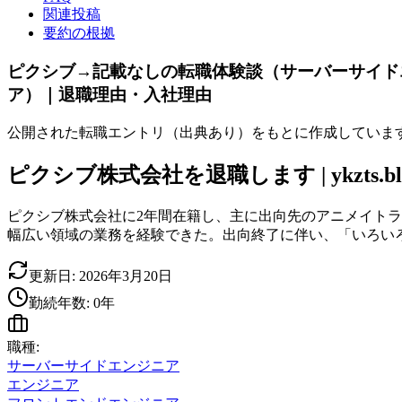
関連投稿
要約の根拠
ピクシブ→記載なしの転職体験談（サーバーサイド
ア）｜退職理由・入社理由
公開された転職エントリ（出典あり）をもとに作成していま
ピクシブ株式会社を退職します | ykzts.bl
ピクシブ株式会社に2年間在籍し、主に出向先のアニメイト
幅広い領域の業務を経験できた。出向終了に伴い、「いろい
更新日:
2026年3月20日
勤続年数:
0
年
職種:
サーバーサイドエンジニア
エンジニア