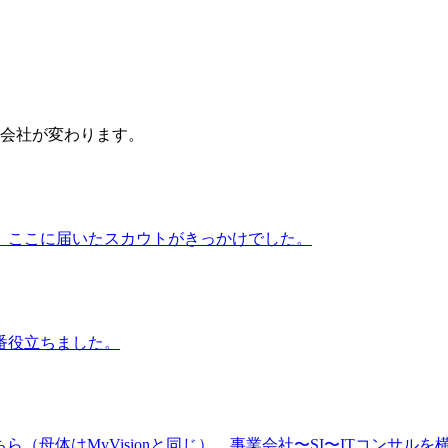
会社が変わります。
、ここに届いたスカウトがきっかけでした。
番役立ちました。
（母体はMyVisionと同じ）。事業会社〜SI〜ITコンサルを