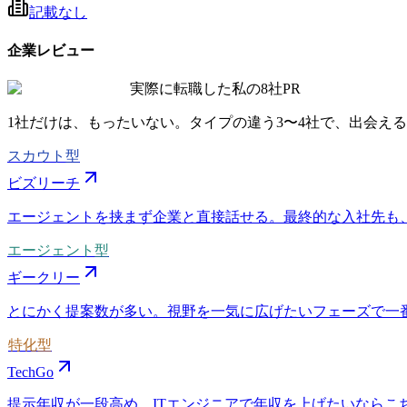
記載なし
企業レビュー
実際に転職した私の8社
PR
1社だけは、もったいない。タイプの違う
3〜4社
で、出会える
スカウト型
ビズリーチ
エージェントを挟まず企業と直接話せる。最終的な入社先も
エージェント型
ギークリー
とにかく提案数が多い。視野を一気に広げたいフェーズで一
特化型
TechGo
提示年収が一段高め。ITエンジニアで年収を上げたいならこちら