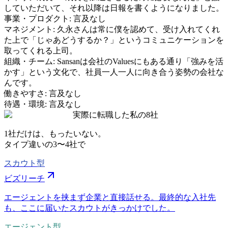
していただいて、それ以降は日報を書くようになりました。
事業・プロダクト
:
言及なし
マネジメント
:
久永さんは常に僕を認めて、受け入れてくれ
た上で「じゃあどうするか？」というコミュニケーションを
取ってくれる上司。
組織・チーム
:
Sansanは会社のValuesにもある通り「強みを活
かす」という文化で、社員一人一人に向き合う姿勢の会社な
んです。
働きやすさ
:
言及なし
待遇・環境
:
言及なし
実際に転職した私の8社
1社だけは、もったいない。
タイプ違いの
3〜4社
で
スカウト型
ビズリーチ
エージェントを挟まず企業と直接話せる。最終的な入社先
も、ここに届いたスカウトがきっかけでした。
エージェント型