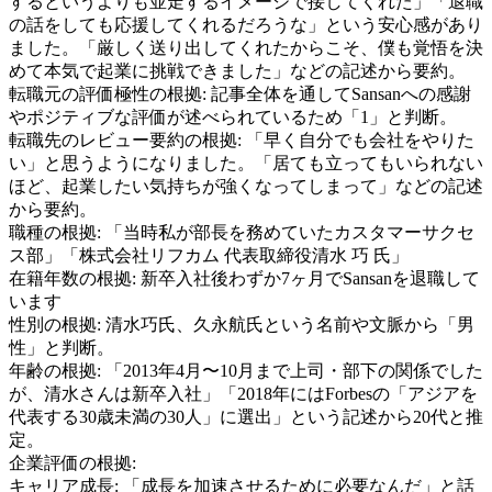
するというよりも並走するイメージで接してくれた」「退職
の話をしても応援してくれるだろうな」という安心感があり
ました。「厳しく送り出してくれたからこそ、僕も覚悟を決
めて本気で起業に挑戦できました」などの記述から要約。
転職元の評価極性の根拠:
記事全体を通してSansanへの感謝
やポジティブな評価が述べられているため「1」と判断。
転職先のレビュー要約の根拠:
「早く自分でも会社をやりた
い」と思うようになりました。「居ても立ってもいられない
ほど、起業したい気持ちが強くなってしまって」などの記述
から要約。
職種の根拠:
「当時私が部長を務めていたカスタマーサクセ
ス部」「株式会社リフカム 代表取締役清水 巧 氏」
在籍年数の根拠:
新卒入社後わずか7ヶ月でSansanを退職して
います
性別の根拠:
清水巧氏、久永航氏という名前や文脈から「男
性」と判断。
年齢の根拠:
「2013年4月〜10月まで上司・部下の関係でした
が、清水さんは新卒入社」「2018年にはForbesの「アジアを
代表する30歳未満の30人」に選出」という記述から20代と推
定。
企業評価の根拠:
キャリア成長
:
「成長を加速させるために必要なんだ」と話