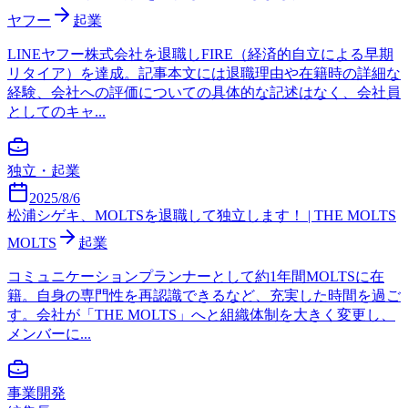
ヤフー
起業
LINEヤフー株式会社を退職しFIRE（経済的自立による早期
リタイア）を達成。記事本文には退職理由や在籍時の詳細な
経験、会社への評価についての具体的な記述はなく、会社員
としてのキャ...
独立・起業
2025/8/6
松浦シゲキ、MOLTSを退職して独立します！ | THE MOLTS
MOLTS
起業
コミュニケーションプランナーとして約1年間MOLTSに在
籍。自身の専門性を再認識できるなど、充実した時間を過ご
す。会社が「THE MOLTS」へと組織体制を大きく変更し、
メンバーに...
事業開発