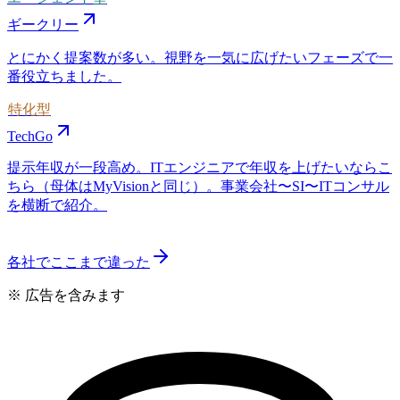
ギークリー
とにかく提案数が多い。視野を一気に広げたいフェーズで一
番役立ちました。
特化型
TechGo
提示年収が一段高め。ITエンジニアで年収を上げたいならこ
ちら（母体はMyVisionと同じ）。事業会社〜SI〜ITコンサル
を横断で紹介。
各社でここまで違った
※ 広告を含みます