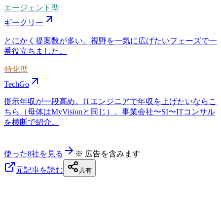
エージェント型
ギークリー
とにかく提案数が多い。視野を一気に広げたいフェーズで一
番役立ちました。
特化型
TechGo
提示年収が一段高め。ITエンジニアで年収を上げたいならこ
ちら（母体はMyVisionと同じ）。事業会社〜SI〜ITコンサル
を横断で紹介。
使った8社を見る
※ 広告を含みます
元記事を読む
共有