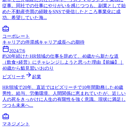
従事。同社での仕事にやりがいを感じつつも、副業として始
めた不動産売買の経験をSNSで発信したところ事業化に成
功。希望していた海...
コーポレート
キャリアの停滞感
キャリア成長への期待
2024/7/6
約20年続けたHR領域の仕事を辞めて、40歳から新たな道
（飲食×経営）にチャレンジしようと思った理由【前編】｜
40歳から鮨見習い/おのり
ビズリーチ
起業
HR領域で20年、直近ではビズリーチで10年間勤務した40歳
男性。給与、労働環境、人間関係に恵まれていたが、近しい
人の死をきっかけに人生の有限性を強く意識。現状に満足し
つつも未来へ...
マネジメント