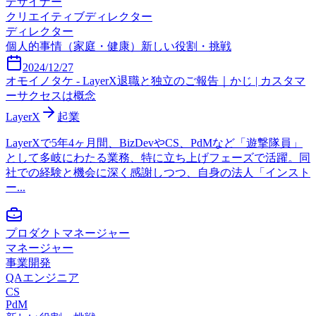
デザイナー
クリエイティブディレクター
ディレクター
個人的事情（家庭・健康）
新しい役割・挑戦
2024/12/27
オモイノタケ - LayerX退職と独立のご報告｜かじ | カスタマ
ーサクセスは概念
LayerX
起業
LayerXで5年4ヶ月間、BizDevやCS、PdMなど「遊撃隊員」
として多岐にわたる業務、特に立ち上げフェーズで活躍。同
社での経験と機会に深く感謝しつつ、自身の法人「インスト
ー...
プロダクトマネージャー
マネージャー
事業開発
QAエンジニア
CS
PdM