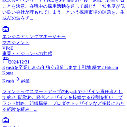
株式会社ヘンリーでVPoEを3年間務めた後、退職し起業する
ことを決意。在職中の採用活動を通じて感じた「知名度が低
い良い会社が埋もれてしまう」という採用市場の課題を、生
成AIの波をチ...
エンジニアリングマネージャー
マネジメント
VPoE
事業・ビジョンへの共感
2024/12/31
Kyashを卒業し2025年独立起業します｜引地 耕太 / Hikichi
Kouta
Kyash
起業
フィンテックスタートアップのKyashでデザイン責任者とし
て約2年間勤務。経営とデザインを接続する役割を担い、ブ
ランド戦略、組織構築、プロダクトデザインなど多岐にわた
る経験を積み、...