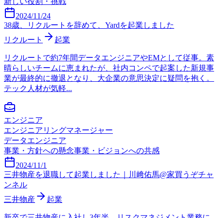
新しい役割・挑戦
2024/11/24
38歳、リクルートを辞めて、Yardを起業しました
リクルート
起業
リクルートで約7年間データエンジニアやEMとして従事。素
晴らしいチームに恵まれたが、社内コンペで起案した新規事
業が最終的に撤退となり、大企業の意思決定に疑問を抱く。
テック人材が気軽...
エンジニア
エンジニアリングマネージャー
データエンジニア
事業・方針への懸念
事業・ビジョンへの共感
2024/11/1
三井物産を退職して起業しました｜川﨑佑馬@家買うぞチャ
ンネル
三井物産
起業
新卒で三井物産に入社し3年半、リスクマネジメント業務に