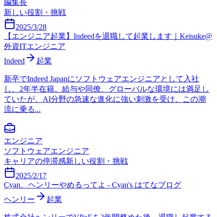
編集長
新しい役割・挑戦
2025/3/28
【エンジニア起業】Indeedを退職して起業します｜Keisuke@
外資ITエンジニア
Indeed
起業
新卒でIndeed Japanにソフトウェアエンジニアとして入社
し、2年半在籍。給与や同僚、グローバルな環境には満足し
ていたが、AI分野の急速な進化に強い刺激を受け、この潮
流に乗る...
エンジニア
ソフトウェアエンジニア
キャリアの停滞感
新しい役割・挑戦
2025/2/17
Cyan、ヘンリーやめるってよ - Cyan's はてなブログ
ヘンリー
起業