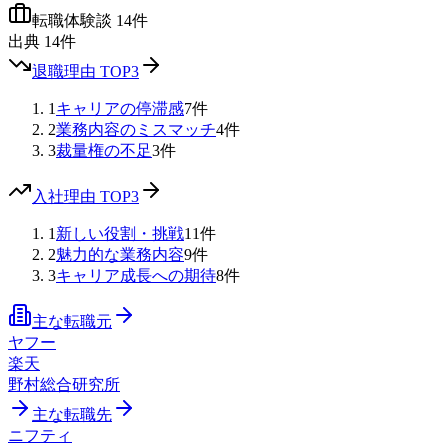
転職体験談
14
件
出典
14
件
退職理由 TOP3
1
キャリアの停滞感
7
件
2
業務内容のミスマッチ
4
件
3
裁量権の不足
3
件
入社理由 TOP3
1
新しい役割・挑戦
11
件
2
魅力的な業務内容
9
件
3
キャリア成長への期待
8
件
主な転職元
ヤフー
楽天
野村総合研究所
主な転職先
ニフティ