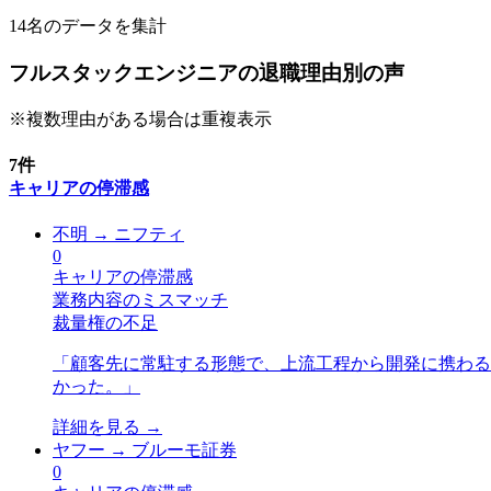
14
名のデータを集計
フルスタックエンジニアの退職理由別の声
※複数理由がある場合は重複表示
7
件
キャリアの停滞感
不明
→
ニフティ
0
キャリアの停滞感
業務内容のミスマッチ
裁量権の不足
「
顧客先に常駐する形態で、上流工程から開発に携わる
かった。
」
詳細を見る →
ヤフー
→
ブルーモ証券
0