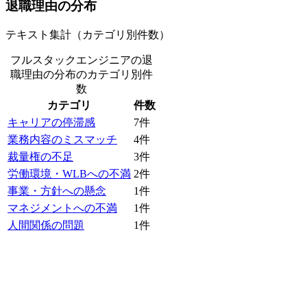
退職理由の分布
テキスト集計（カテゴリ別件数）
フルスタックエンジニアの退
職理由の分布
のカテゴリ別件
数
カテゴリ
件数
キャリアの停滞感
7
件
業務内容のミスマッチ
4
件
裁量権の不足
3
件
労働環境・WLBへの不満
2
件
事業・方針への懸念
1
件
マネジメントへの不満
1
件
人間関係の問題
1
件