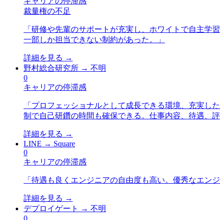
キャリアの停滞感
裁量権の不足
「
研修や先輩のサポートが充実し、ホワイトで自主学習
一部しか担当できない制約があった。
」
詳細を見る →
野村総合研究所
→
不明
0
キャリアの停滞感
「
プロフェッショナルとして成長できる環境、充実した
制で自己研鑽の時間も確保できる。仕事内容、待遇、評
詳細を見る →
LINE
→
Square
0
キャリアの停滞感
「
待遇も良くエンジニアの自由度も高い。優秀なエンジ
詳細を見る →
デプロイゲート
→
不明
0