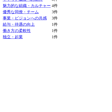
魅力的な組織・カルチャー
4
件
優秀な同僚・チーム
3
件
事業・ビジョンへの共感
3
件
給与・待遇の向上
1
件
働き方の柔軟性
1
件
独立・起業
1
件