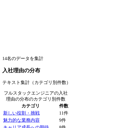
14
名のデータを集計
入社理由の分布
テキスト集計（カテゴリ別件数）
フルスタックエンジニアの入社
理由の分布
のカテゴリ別件数
カテゴリ
件数
新しい役割・挑戦
11
件
魅力的な業務内容
9
件
キャリア成長への期待
8
件