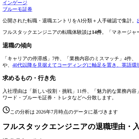
インゲージ
ブルーモ証券
公開された転職・退職エントリをAI分類＋人手確認で集計。
フルスタックエンジニアの転職体験談は
14件
。「マネージャ
退職の傾向
「キャリアの停滞感」7件、「業務内容のミスマッチ」4件、
や、
40代以降を見据えてコーディングに軸足を置き、英語環
求めるもの・行き先
入社理由は「新しい役割・挑戦」11件、「魅力的な業務内容
ワード・ブルーモ証券・トレタなどへ分散します。
この分析は
2026年7月
時点のデータに基づきます
フルスタックエンジニア
の退職理由・