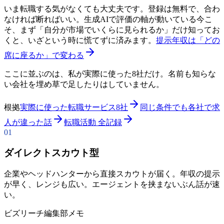
いま転職する気がなくても大丈夫です。登録は無料で、合わ
なければ断ればいい。生成AIで評価の軸が動いている今こ
そ、まず「自分が市場でいくらに見られるか」だけ知ってお
くと、いざという時に慌てずに済みます。
提示年収は「どの
席に座るか」で変わる
ここに並ぶのは、私が実際に使った8社だけ。名前も知らな
い会社を埋め草で足したりはしていません。
根拠
実際に使った転職サービス8社
同じ条件でも各社で求
人が違った話
転職活動 全記録
01
ダイレクトスカウト型
企業やヘッドハンターから直接スカウトが届く。年収の提示
が早く、レンジも広い。エージェントを挟まないぶん話が速
い。
ビズリーチ
編集部メモ