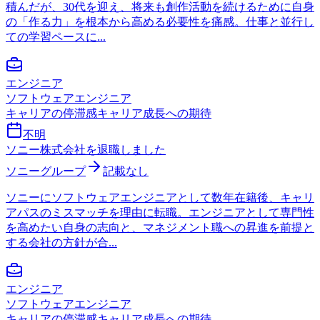
積んだが、30代を迎え、将来も創作活動を続けるために自身
の「作る力」を根本から高める必要性を痛感。仕事と並行し
ての学習ペースに...
エンジニア
ソフトウェアエンジニア
キャリアの停滞感
キャリア成長への期待
不明
ソニー株式会社を退職しました
ソニーグループ
記載なし
ソニーにソフトウェアエンジニアとして数年在籍後、キャリ
アパスのミスマッチを理由に転職。エンジニアとして専門性
を高めたい自身の志向と、マネジメント職への昇進を前提と
する会社の方針が合...
エンジニア
ソフトウェアエンジニア
キャリアの停滞感
キャリア成長への期待