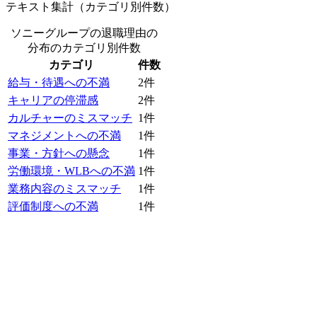
テキスト集計（カテゴリ別件数）
ソニーグループの退職理由の
分布
のカテゴリ別件数
カテゴリ
件数
給与・待遇への不満
2
件
キャリアの停滞感
2
件
カルチャーのミスマッチ
1
件
マネジメントへの不満
1
件
事業・方針への懸念
1
件
労働環境・WLBへの不満
1
件
業務内容のミスマッチ
1
件
評価制度への不満
1
件