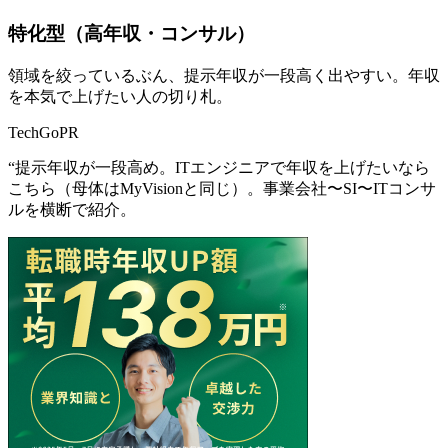
特化型（高年収・コンサル）
領域を絞っているぶん、提示年収が一段高く出やすい。年収
を本気で上げたい人の切り札。
TechGo
PR
“
提示年収が一段高め。ITエンジニアで年収を上げたいなら
こちら（母体はMyVisionと同じ）。事業会社〜SI〜ITコンサ
ルを横断で紹介。