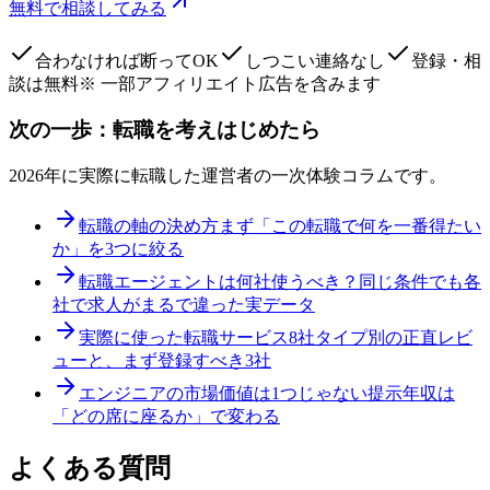
無料で相談してみる
合わなければ断ってOK
しつこい連絡なし
登録・相
談は無料
※ 一部アフィリエイト広告を含みます
次の一歩：転職を考えはじめたら
2026年に実際に転職した運営者の一次体験コラムです。
転職の軸の決め方
まず「この転職で何を一番得たい
か」を3つに絞る
転職エージェントは何社使うべき？
同じ条件でも各
社で求人がまるで違った実データ
実際に使った転職サービス8社
タイプ別の正直レビ
ューと、まず登録すべき3社
エンジニアの市場価値は1つじゃない
提示年収は
「どの席に座るか」で変わる
よくある質問