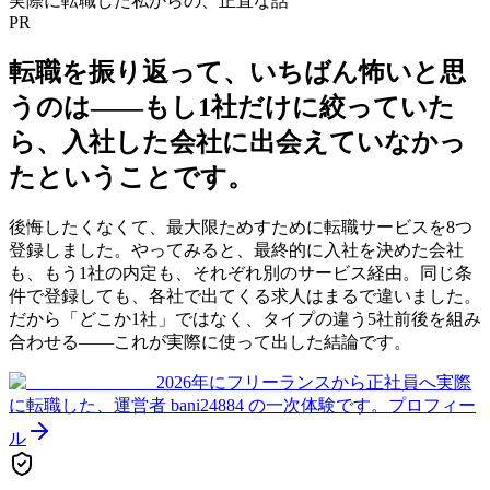
実際に転職した私からの、正直な話
PR
転職を振り返って、いちばん怖いと思
うのは——
もし1社だけに絞っていた
ら、入社した会社に出会えていなかっ
た
ということです。
後悔したくなくて、最大限ためすために転職サービスを8つ
登録しました。やってみると、最終的に入社を決めた会社
も、もう1社の内定も、それぞれ別のサービス経由。同じ条
件で登録しても、各社で出てくる求人はまるで違いました。
だから「どこか1社」ではなく、タイプの違う5社前後を組み
合わせる——これが実際に使って出した結論です。
2026年にフリーランスから正社員へ実際
に転職した、運営者 bani24884 の一次体験です。
プロフィー
ル