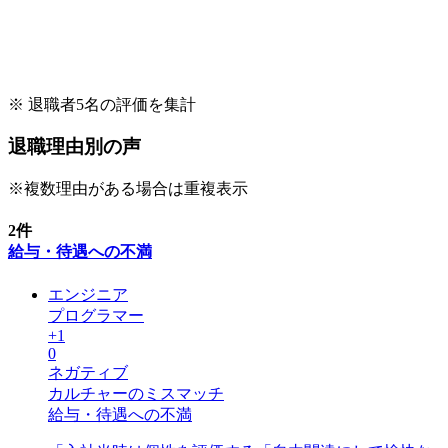
※ 退職者
5
名の評価を集計
退職理由別の声
※複数理由がある場合は重複表示
2
件
給与・待遇への不満
エンジニア
プログラマー
+
1
0
ネガティブ
カルチャーのミスマッチ
給与・待遇への不満