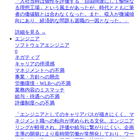
「
入社当時は個性を評価する「自由闊達にして愉快な
る理想工場」という風土があったが、時代とともに筆
者の価値観とは合わなくなった。また、収入が微減傾
向にあり、経済的な問題も退職の一因となった。
」
詳細を見る →
エンジニア
ソフトウェアエンジニア
0
ネガティブ
キャリアの停滞感
マネジメントへの不満
事業・方針への懸念
労働環境・WLBへの不満
業務内容のミスマッチ
給与・待遇への不満
評価制度への不満
「
エンジニアとしてのキャリアパスが描きにくく、マ
ネジメント職への転向が求められる文化。エンジニア
リングが軽視され、評価や給与に繋がりにくい。企画
主導の開発により長時間労働が常態化しており、ワー