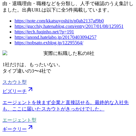
由・退職理由・職種などを分類し、人手で確認のうえ集計し
ました。出典URLは以下に全5件掲載しています。
https://note.com/kkatsuyoshi/n/n0ab2137af9b0
https://gucchiy.hatenablog.com/entry/2017/01/08/125951
https://tech.fuqinho.net/?p=191
https://anond.hatelabo.jp/20170403094257
https://nobsato.exblog.jp/12295564/
実際に転職した私の8社
1社だけは、もったいない。
タイプ違いの
3〜4社
で
スカウト型
ビズリーチ
エージェントを挟まず企業と直接話せる。最終的な入社先
も、ここに届いたスカウトがきっかけでした。
エージェント型
ギークリー