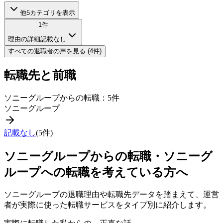
他
5
カテゴリを表示
1
件
理由の詳細記載なし
すべての
退職者
の声を見る (
4
件)
転職先と前職
ソニーグループ
からの転職：
5
件
ソニーグループ
記載なし
(
5
件)
ソニーグループ
からの転職・
ソニーグ
ループ
への転職を考えている方へ
ソニーグループ
の退職理由や転職先データを踏まえて、運営
者が実際に使った転職サービスをタイプ別に紹介します。