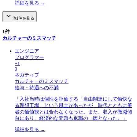
詳細を見る →
他
1
件を見る
1
件
カルチャーのミスマッチ
エンジニア
プログラマー
+
1
0
ネガティブ
カルチャーのミスマッチ
給与・待遇への不満
「
入社当時は個性を評価する「自由闊達にして愉快な
る理想工場」という風土があったが、時代とともに筆
者の価値観とは合わなくなった。また、収入が微減傾
向にあり、経済的な問題も退職の一因となった。
」
詳細を見る →