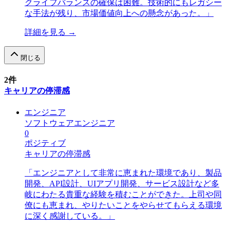
クライフバランスの確保は困難。技術的にもレガシー
な手法が残り、市場価値向上への懸念があった。
」
詳細を見る →
閉じる
2
件
キャリアの停滞感
エンジニア
ソフトウェアエンジニア
0
ポジティブ
キャリアの停滞感
「
エンジニアとして非常に恵まれた環境であり、製品
開発、API設計、UIアプリ開発、サービス設計など多
岐にわたる貴重な経験を積むことができた。上司や同
僚にも恵まれ、やりたいことをやらせてもらえる環境
に深く感謝している。
」