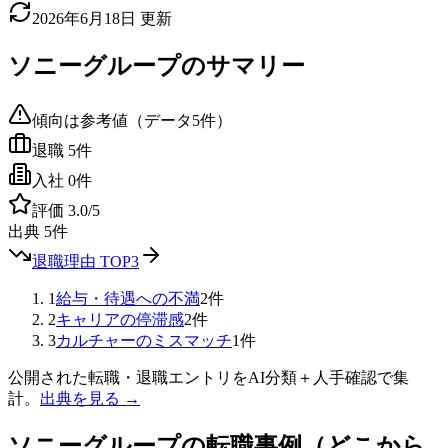
2026年6月18日
更新
ソニーグループ
のサマリー
傾向は参考値（データ
5
件）
退職
5
件
入社
0
件
評価
3.0
/5
出典
5
件
退職理由 TOP3
1
給与・待遇への不満
2
件
2
キャリアの停滞感
2
件
3
カルチャーのミスマッチ
1
件
公開された転職・退職エントリをAI分類＋人手確認で集
計。
出典を見る →
ソニーグループ
の転職事例（どこから