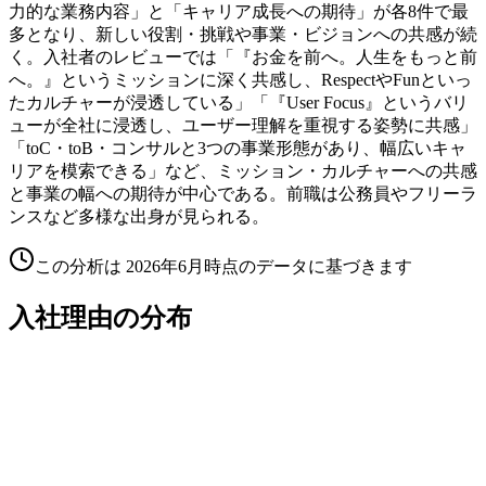
力的な業務内容」と「キャリア成長への期待」が各8件で最
多となり、新しい役割・挑戦や事業・ビジョンへの共感が続
く。入社者のレビューでは「『お金を前へ。人生をもっと前
へ。』というミッションに深く共感し、RespectやFunといっ
たカルチャーが浸透している」「『User Focus』というバリ
ューが全社に浸透し、ユーザー理解を重視する姿勢に共感」
「toC・toB・コンサルと3つの事業形態があり、幅広いキャ
リアを模索できる」など、ミッション・カルチャーへの共感
と事業の幅への期待が中心である。前職は公務員やフリーラ
ンスなど多様な出身が見られる。
この分析は
2026年6月
時点のデータに基づきます
入社理由の分布