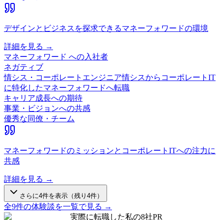
デザインとビジネスを探求できるマネーフォワードの環境
詳細を見る →
マネーフォワード
への入社者
ネガティブ
情シス・コーポレートエンジニア
情シスからコーポレートIT
に特化したマネーフォワードへ転職
キャリア成長への期待
事業・ビジョンへの共感
優秀な同僚・チーム
マネーフォワードのミッションとコーポレートITへの注力に
共感
詳細を見る →
さらに
4
件を表示（残り
4
件）
全
9
件の体験談を一覧で見る →
実際に転職した私の8社
PR