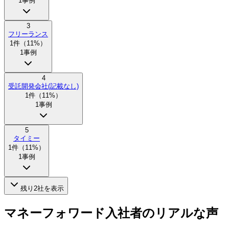
1
事例
3
フリーランス
1
件（
11
%）
1
事例
4
受託開発会社(記載なし)
1
件（
11
%）
1
事例
5
タイミー
1
件（
11
%）
1
事例
残り
2
社を表示
マネーフォワード入社者のリアルな声