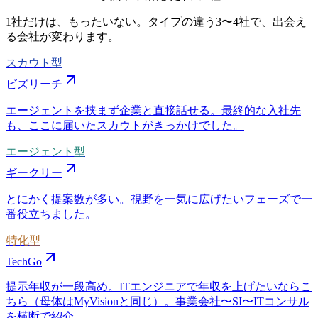
1社だけは、もったいない。タイプの違う
3〜4社
で、出会え
る会社が変わります。
スカウト型
ビズリーチ
エージェントを挟まず企業と直接話せる。最終的な入社先
も、ここに届いたスカウトがきっかけでした。
エージェント型
ギークリー
とにかく提案数が多い。視野を一気に広げたいフェーズで一
番役立ちました。
特化型
TechGo
提示年収が一段高め。ITエンジニアで年収を上げたいならこ
ちら（母体はMyVisionと同じ）。事業会社〜SI〜ITコンサル
を横断で紹介。