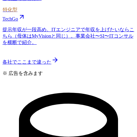
特化型
TechGo
提示年収が一段高め。ITエンジニアで年収を上げたいならこ
ちら（母体はMyVisionと同じ）。事業会社〜SI〜ITコンサル
を横断で紹介。
各社でここまで違った
※ 広告を含みます