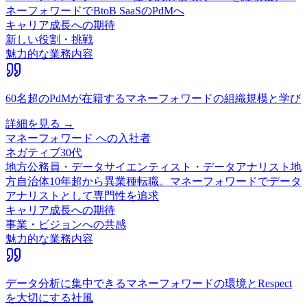
ネーフォワードでBtoB SaaSのPdMへ
キャリア成長への期待
新しい役割・挑戦
魅力的な業務内容
60名超のPdMが在籍するマネーフォワードの組織規模と学び
詳細を見る →
マネーフォワード
への入社者
ネガティブ
30代
地方公務員・データサイエンティスト・データアナリスト
地
方自治体10年超から異業種転職。マネーフォワードでデータ
アナリストとして専門性を追求
キャリア成長への期待
事業・ビジョンへの共感
魅力的な業務内容
データ分析に集中できるマネーフォワードの環境とRespect
を大切にする社風