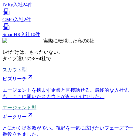
IVRy
入社24件
GMO
入社2件
SmartHR
入社10件
実際に転職した私の8社
1社だけは、もったいない。
タイプ違いの
3〜4社
で
スカウト型
ビズリーチ
エージェントを挟まず企業と直接話せる。最終的な入社先
も、ここに届いたスカウトがきっかけでした。
エージェント型
ギークリー
とにかく提案数が多い。視野を一気に広げたいフェーズで一
番役立ちました。