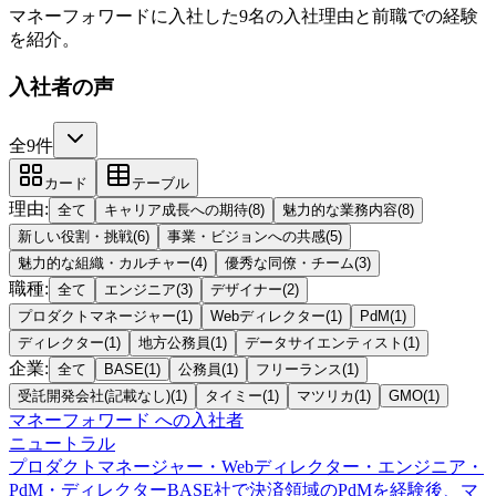
マネーフォワードに入社した9名の入社理由と前職での経験
を紹介。
入社者の声
全9件
カード
テーブル
理由
:
全て
キャリア成長への期待
(
8
)
魅力的な業務内容
(
8
)
新しい役割・挑戦
(
6
)
事業・ビジョンへの共感
(
5
)
魅力的な組織・カルチャー
(
4
)
優秀な同僚・チーム
(
3
)
職種
:
全て
エンジニア
(
3
)
デザイナー
(
2
)
プロダクトマネージャー
(
1
)
Webディレクター
(
1
)
PdM
(
1
)
ディレクター
(
1
)
地方公務員
(
1
)
データサイエンティスト
(
1
)
企業
:
全て
BASE
(
1
)
公務員
(
1
)
フリーランス
(
1
)
受託開発会社(記載なし)
(
1
)
タイミー
(
1
)
マツリカ
(
1
)
GMO
(
1
)
マネーフォワード
への入社者
ニュートラル
プロダクトマネージャー・Webディレクター・エンジニア・
PdM・ディレクター
BASE社で決済領域のPdMを経験後、マ