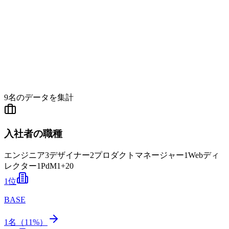
9
名のデータを集計
入社者の職種
エンジニア
3
デザイナー
2
プロダクトマネージャー
1
Webディ
レクター
1
PdM
1
+
20
1
位
BASE
1
名（
11
%）