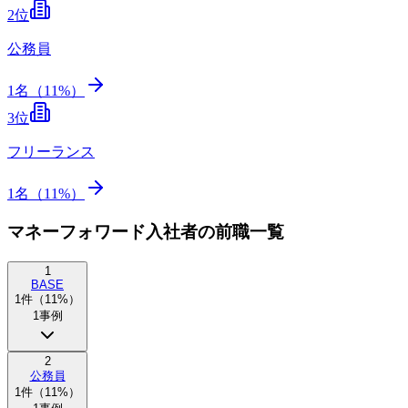
2
位
公務員
1
名（
11
%）
3
位
フリーランス
1
名（
11
%）
マネーフォワード入社者の前職一覧
1
BASE
1
件（
11
%）
1
事例
2
公務員
1
件（
11
%）