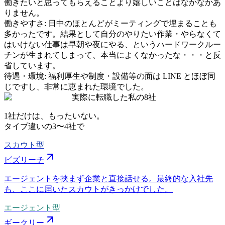
働きたいと思ってもらえることより嬉しいことはなかなかあ
りません。
働きやすさ
:
日中のほとんどがミーティングで埋まることも
多かったです。結果として自分のやりたい作業・やらなくて
はいけない仕事は早朝や夜にやる、というハードワークルー
チンが生まれてしまって、本当によくなかったな・・・と反
省しています。
待遇・環境
:
福利厚生や制度・設備等の面は LINE とほぼ同
じですし、非常に恵まれた環境でした。
実際に転職した私の8社
1社だけは、もったいない。
タイプ違いの
3〜4社
で
スカウト型
ビズリーチ
エージェントを挟まず企業と直接話せる。最終的な入社先
も、ここに届いたスカウトがきっかけでした。
エージェント型
ギークリー