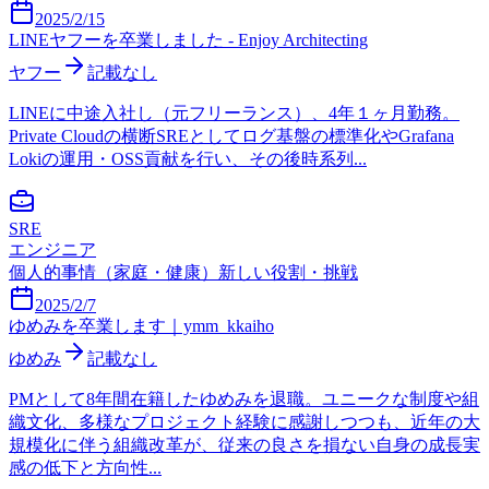
2025/2/15
LINEヤフーを卒業しました - Enjoy Architecting
ヤフー
記載なし
LINEに中途入社し（元フリーランス）、4年１ヶ月勤務。
Private Cloudの横断SREとしてログ基盤の標準化やGrafana
Lokiの運用・OSS貢献を行い、その後時系列...
SRE
エンジニア
個人的事情（家庭・健康）
新しい役割・挑戦
2025/2/7
ゆめみを卒業します｜ymm_kkaiho
ゆめみ
記載なし
PMとして8年間在籍したゆめみを退職。ユニークな制度や組
織文化、多様なプロジェクト経験に感謝しつつも、近年の大
規模化に伴う組織改革が、従来の良さを損ない自身の成長実
感の低下と方向性...