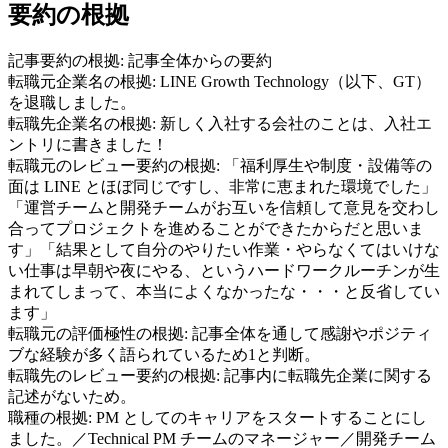
要約の根拠
記事要約の根拠:
記事全体からの要約
転職元企業名の根拠:
LINE Growth Technology（以下、GT）
を退職しました。
転職先企業名の根拠:
新しく入社する会社のことは、入社エ
ントリに書きました！
転職元のレビュー要約の根拠:
「福利厚生や制度・設備等の
面は LINE とほぼ同じですし、非常に恵まれた環境でした」
「運営チームと開発チームがお互いを信頼して意見を交わし
合ってプロジェクトを進めることができたからだと思いま
す」「結果として自分のやりたい作業・やらなくてはいけな
い仕事は早朝や夜にやる、というハードワークルーチンが生
まれてしまって、本当によくなかったな・・・と反省してい
ます」
転職元の評価極性の根拠:
記事全体を通して感謝やポジティ
ブな経験が多く語られているため1と判断。
転職先のレビュー要約の根拠:
記事内に転職先企業に関する
記述がないため。
職種の根拠:
PM としてのキャリアをスタートすることにし
ました。／Technical PM チームのマネージャー／開発チーム