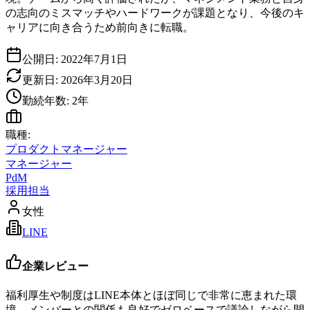
の志向のミスマッチやハードワークが課題となり、今後のキ
ャリアに向き合うため前向きに転職。
公開日:
2022年7月1日
更新日:
2026年3月20日
勤続年数:
2
年
職種:
プロダクトマネージャー
マネージャー
PdM
採用担当
女性
LINE
企業レビュー
福利厚生や制度はLINE本体とほぼ同じで非常に恵まれた環
境。メンバーとの関係も良好でゼロベースで議論しながら開