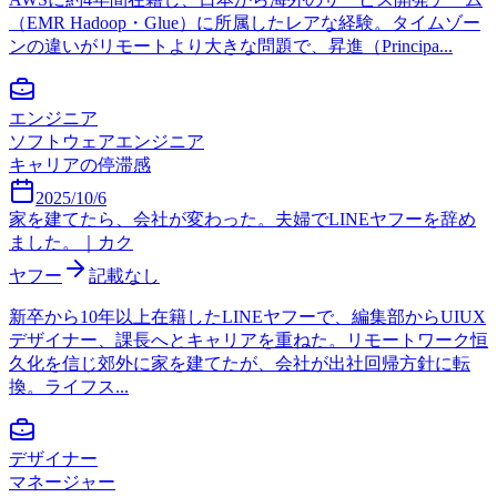
（EMR Hadoop・Glue）に所属したレアな経験。タイムゾー
ンの違いがリモートより大きな問題で、昇進（Principa...
エンジニア
ソフトウェアエンジニア
キャリアの停滞感
2025/10/6
家を建てたら、会社が変わった。夫婦でLINEヤフーを辞め
ました。｜カク
ヤフー
記載なし
新卒から10年以上在籍したLINEヤフーで、編集部からUIUX
デザイナー、課長へとキャリアを重ねた。リモートワーク恒
久化を信じ郊外に家を建てたが、会社が出社回帰方針に転
換。ライフス...
デザイナー
マネージャー