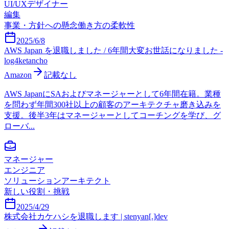
UI/UXデザイナー
編集
事業・方針への懸念
働き方の柔軟性
2025/6/8
AWS Japan を退職しました / 6年間大変お世話になりました -
log4ketancho
Amazon
記載なし
AWS JapanにSAおよびマネージャーとして6年間在籍。業種
を問わず年間300社以上の顧客のアーキテクチャ磨き込みを
支援。後半3年はマネージャーとしてコーチングを学び、グ
ローバ...
マネージャー
エンジニア
ソリューションアーキテクト
新しい役割・挑戦
2025/4/29
株式会社カケハシを退職します | stenyan[.]dev