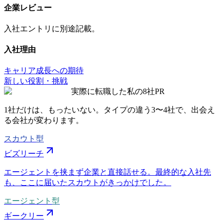
企業レビュー
入社エントリに別途記載。
入社理由
キャリア成長への期待
新しい役割・挑戦
実際に転職した私の8社
PR
1社だけは、もったいない。タイプの違う
3〜4社
で、出会え
る会社が変わります。
スカウト型
ビズリーチ
エージェントを挟まず企業と直接話せる。最終的な入社先
も、ここに届いたスカウトがきっかけでした。
エージェント型
ギークリー