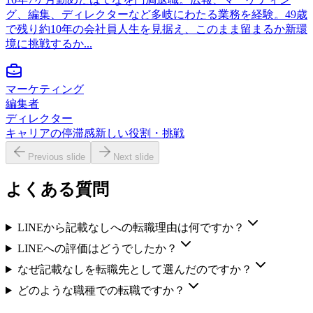
グ、編集、ディレクターなど多岐にわたる業務を経験。49歳
で残り約10年の会社員人生を見据え、このまま留まるか新環
境に挑戦するか...
マーケティング
編集者
ディレクター
キャリアの停滞感
新しい役割・挑戦
Previous slide
Next slide
よくある質問
LINEから記載なしへの転職理由は何ですか？
LINEへの評価はどうでしたか？
なぜ記載なしを転職先として選んだのですか？
どのような職種での転職ですか？