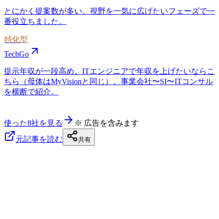
とにかく提案数が多い。視野を一気に広げたいフェーズで一
番役立ちました。
特化型
TechGo
提示年収が一段高め。ITエンジニアで年収を上げたいならこ
ちら（母体はMyVisionと同じ）。事業会社〜SI〜ITコンサル
を横断で紹介。
使った8社を見る
※ 広告を含みます
元記事を読む
共有