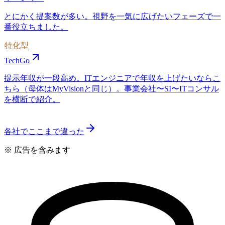
とにかく提案数が多い。視野を一気に広げたいフェーズで一
番役立ちました。
特化型
TechGo
提示年収が一段高め。ITエンジニアで年収を上げたいならこ
ちら（母体はMyVisionと同じ）。事業会社〜SI〜ITコンサル
を横断で紹介。
各社でここまで違った
※ 広告を含みます