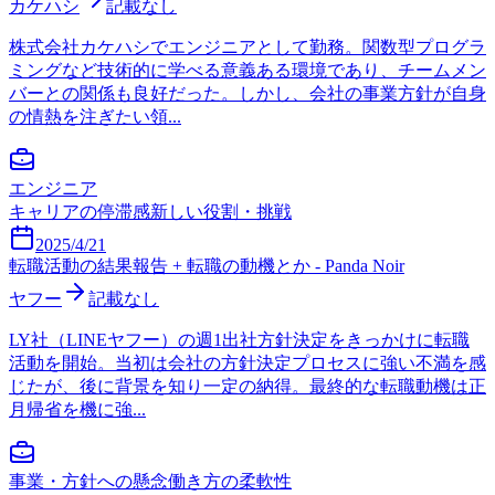
カケハシ
記載なし
株式会社カケハシでエンジニアとして勤務。関数型プログラ
ミングなど技術的に学べる意義ある環境であり、チームメン
バーとの関係も良好だった。しかし、会社の事業方針が自身
の情熱を注ぎたい領...
エンジニア
キャリアの停滞感
新しい役割・挑戦
2025/4/21
転職活動の結果報告 + 転職の動機とか - Panda Noir
ヤフー
記載なし
LY社（LINEヤフー）の週1出社方針決定をきっかけに転職
活動を開始。当初は会社の方針決定プロセスに強い不満を感
じたが、後に背景を知り一定の納得。最終的な転職動機は正
月帰省を機に強...
事業・方針への懸念
働き方の柔軟性