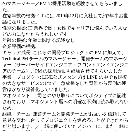
のマネージャー／PM の採用活動も経験させてもらいまし
た。
在籍年数の根拠:
GT には 2019年12月に入社して約2年半お世
話になりました。
性別の根拠:
IT 業界で働く女性でキャリアに悩んでいる人な
どの力になれたらうれしいです
年齢の根拠:
年齢に関する記述なし
企業評価の根拠:
キャリア成長
:
これらの開発プロジェクトの PM に加えて、
Technical PM チームのマネージャー、開発チームのマネージ
ャー（サーバーサイドエンジニア・フロントエンドエンジニ
アのチーム）、PM の採用活動も経験させてもらいました。
事業・プロダクト
:
LINE公式スタンプは LINE の中でも規模
の大きなサービスの1つで、急成長をした背景から裏側の運
営はかなり複雑化していました。
マネジメント
:
上司とのやり取りについてポジティブに記述
されており、マネジメント層への明確な不満は読み取れない
ため。
組織・チーム
:
運営チームと開発チームがお互いを信頼して
意見を交わし合ってプロジェクトを進めることができたから
だと思います。／一緒に働いていたメンバーに、また一緒に