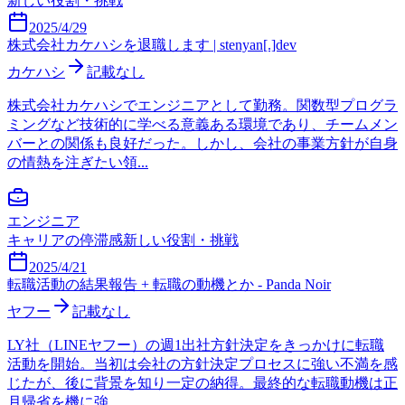
新しい役割・挑戦
2025/4/29
株式会社カケハシを退職します | stenyan[.]dev
カケハシ
記載なし
株式会社カケハシでエンジニアとして勤務。関数型プログラ
ミングなど技術的に学べる意義ある環境であり、チームメン
バーとの関係も良好だった。しかし、会社の事業方針が自身
の情熱を注ぎたい領...
エンジニア
キャリアの停滞感
新しい役割・挑戦
2025/4/21
転職活動の結果報告 + 転職の動機とか - Panda Noir
ヤフー
記載なし
LY社（LINEヤフー）の週1出社方針決定をきっかけに転職
活動を開始。当初は会社の方針決定プロセスに強い不満を感
じたが、後に背景を知り一定の納得。最終的な転職動機は正
月帰省を機に強...