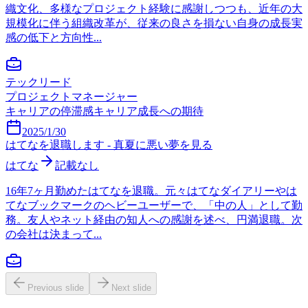
織文化、多様なプロジェクト経験に感謝しつつも、近年の大
規模化に伴う組織改革が、従来の良さを損ない自身の成長実
感の低下と方向性...
テックリード
プロジェクトマネージャー
キャリアの停滞感
キャリア成長への期待
2025/1/30
はてなを退職します - 真夏に悪い夢を見る
はてな
記載なし
16年7ヶ月勤めたはてなを退職。元々はてなダイアリーやは
てなブックマークのヘビーユーザーで、「中の人」として勤
務。友人やネット経由の知人への感謝を述べ、円満退職。次
の会社は決まって...
Previous slide
Next slide