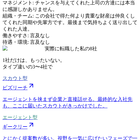
マネジメント
:
チャンスを与えてくれた上司の方達には本当
に感謝しかありません。
組織・チーム
:
この会社で得た何より貴重な財産は仲良くし
てくれた同期や先輩方です。最後まで気持ちよく送り出して
くれた人達。
働きやすさ
:
言及なし
待遇・環境
:
言及なし
実際に転職した私の8社
1社だけは、もったいない。
タイプ違いの
3〜4社
で
スカウト型
ビズリーチ
エージェントを挟まず企業と直接話せる。最終的な入社先
も、ここに届いたスカウトがきっかけでした。
エージェント型
ギークリー
とにかく提案数が多い。視野を一気に広げたいフェーズで一