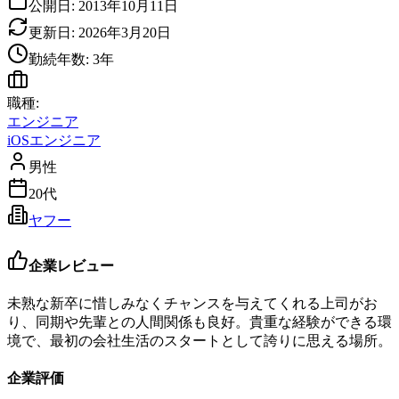
公開日:
2013年10月11日
更新日:
2026年3月20日
勤続年数:
3
年
職種:
エンジニア
iOSエンジニア
男性
20代
ヤフー
企業レビュー
未熟な新卒に惜しみなくチャンスを与えてくれる上司がお
り、同期や先輩との人間関係も良好。貴重な経験ができる環
境で、最初の会社生活のスタートとして誇りに思える場所。
企業評価