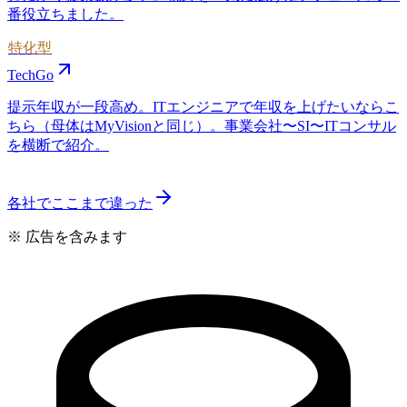
番役立ちました。
特化型
TechGo
提示年収が一段高め。ITエンジニアで年収を上げたいならこ
ちら（母体はMyVisionと同じ）。事業会社〜SI〜ITコンサル
を横断で紹介。
各社でここまで違った
※ 広告を含みます