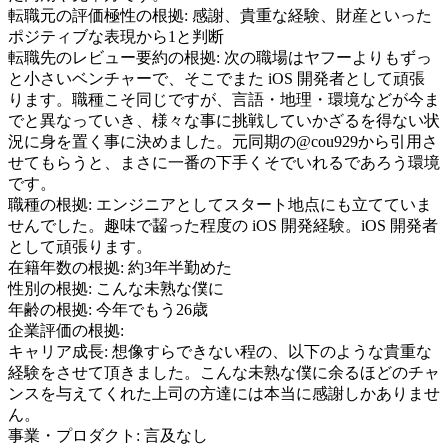
転職元の評価極性の根拠:
感謝、貴重な経験、財産といった
ポジティブな表現から1と判断
転職先のレビュー要約の根拠:
次の職場はヤフーよりもずっ
と小さいベンチャーで、そこでまた iOS 開発者として頑張
ります。職種こそ同じですが、言語・地理・環境などが今ま
でと異なっていき、様々な事に挑戦していかざるを得ない状
況に身を置く事に決めました。元同期の@cou929から引用さ
せてもらうと、まさに一番の下手くそでいれるであろう環境
です。
職種の根拠:
エンジニアとしてスタート地点にも立てていま
せんでした。趣味で齧った程度の iOS 開発経験。iOS 開発者
として頑張ります。
在籍年数の根拠:
約3年半勤めた
性別の根拠:
こんな未熟な僕に
年齢の根拠:
今年でもう26歳
企業評価の根拠:
キャリア成長
:
想像すらできない程の、以下のような貴重な
経験をさせて頂きました。こんな未熟な僕に余るほどのチャ
ンスを与えてくれた上司の方達には本当に感謝しかありませ
ん。
事業・プロダクト
:
言及なし