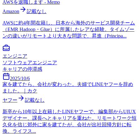
AWSを退職します - Memo
Amazon
記載なし
AWSに約4年間在籍し、日本から海外のサービス開発チーム
（EMR Hadoop・Glue）に所属したレアな経験。タイムゾー
ンの違いがリモートより大きな問題で、昇進（Principa...
エンジニア
ソフトウェアエンジニア
キャリアの停滞感
2025/10/6
家を建てたら、会社が変わった。夫婦でLINEヤフーを辞め
ました。｜カク
ヤフー
記載なし
新卒から10年以上在籍したLINEヤフーで、編集部からUIUX
デザイナー、課長へとキャリアを重ねた。リモートワーク恒
久化を信じ郊外に家を建てたが、会社が出社回帰方針に転
換。ライフス...