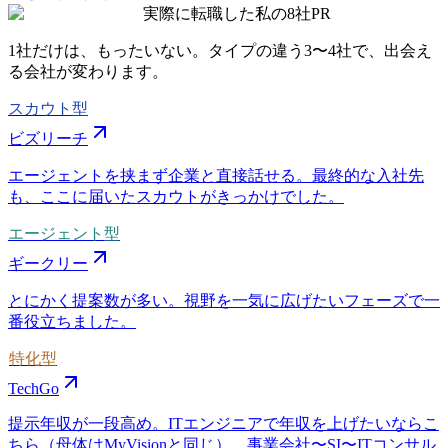
実際に転職した私の8社
PR
1社だけは、もったいない。タイプの違う
3〜4社
で、出会え
る会社が変わります。
スカウト型
ビズリーチ
エージェントを挟まず企業と直接話せる。最終的な入社先
も、ここに届いたスカウトがきっかけでした。
エージェント型
ギークリー
とにかく提案数が多い。視野を一気に広げたいフェーズで一
番役立ちました。
特化型
TechGo
提示年収が一段高め。ITエンジニアで年収を上げたいならこ
ちら（母体はMyVisionと同じ）。事業会社〜SI〜ITコンサル