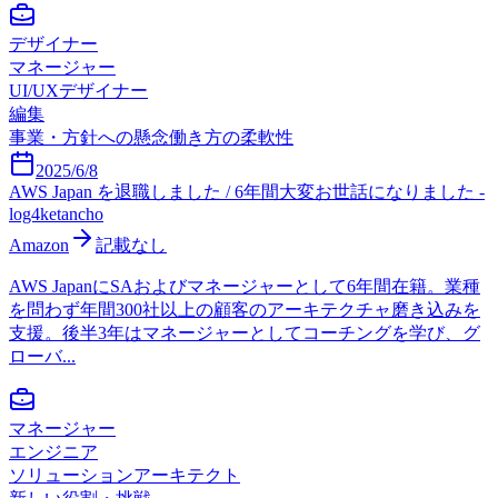
デザイナー
マネージャー
UI/UXデザイナー
編集
事業・方針への懸念
働き方の柔軟性
2025/6/8
AWS Japan を退職しました / 6年間大変お世話になりました -
log4ketancho
Amazon
記載なし
AWS JapanにSAおよびマネージャーとして6年間在籍。業種
を問わず年間300社以上の顧客のアーキテクチャ磨き込みを
支援。後半3年はマネージャーとしてコーチングを学び、グ
ローバ...
マネージャー
エンジニア
ソリューションアーキテクト