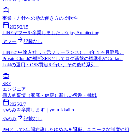
事業・方針への懸念
働き方の柔軟性
2025/2/15
LINEヤフーを卒業しました - Enjoy Architecting
ヤフー
記載なし
LINEに中途入社し（元フリーランス）、4年１ヶ月勤務。
Private Cloudの横断SREとしてログ基盤の標準化やGrafana
Lokiの運用・OSS貢献を行い、その後時系列...
SRE
エンジニア
個人的事情（家庭・健康）
新しい役割・挑戦
2025/2/7
ゆめみを卒業します｜ymm_kkaiho
ゆめみ
記載なし
PMとして8年間在籍したゆめみを退職。ユニークな制度や組