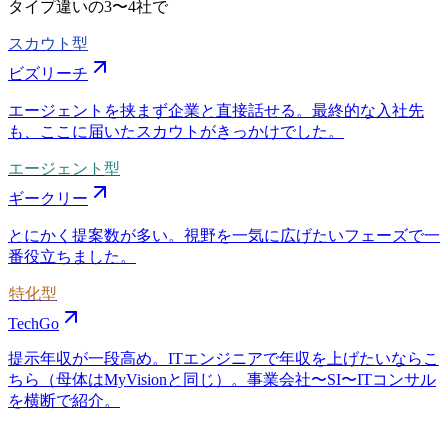
タイプ違いの
3〜4社
で
スカウト型
ビズリーチ
エージェントを挟まず企業と直接話せる。最終的な入社先
も、ここに届いたスカウトがきっかけでした。
エージェント型
ギークリー
とにかく提案数が多い。視野を一気に広げたいフェーズで一
番役立ちました。
特化型
TechGo
提示年収が一段高め。ITエンジニアで年収を上げたいならこ
ちら（母体はMyVisionと同じ）。事業会社〜SI〜ITコンサル
を横断で紹介。