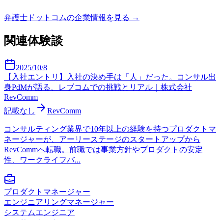
弁護士ドットコム
の企業情報を見る →
関連体験談
2025/10/8
【入社エントリ】入社の決め手は「人」だった。コンサル出
身PdMが語る、レブコムでの挑戦とリアル｜株式会社
RevComm
記載なし
RevComm
コンサルティング業界で10年以上の経験を持つプロダクトマ
ネージャーが、アーリーステージのスタートアップから
RevCommへ転職。前職では事業方針やプロダクトの安定
性、ワークライフバ...
プロダクトマネージャー
エンジニアリングマネージャー
システムエンジニア