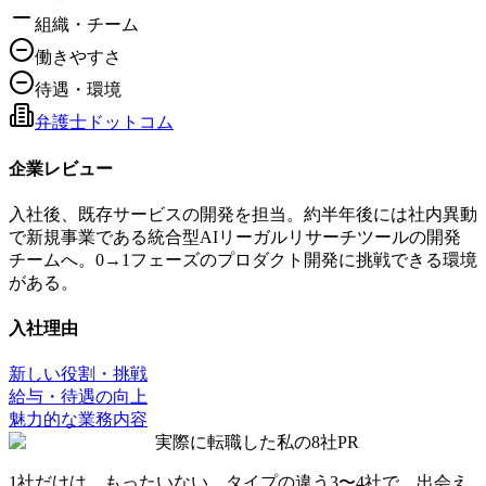
組織・チーム
働きやすさ
待遇・環境
弁護士ドットコム
企業レビュー
入社後、既存サービスの開発を担当。約半年後には社内異動
で新規事業である統合型AIリーガルリサーチツールの開発
チームへ。0→1フェーズのプロダクト開発に挑戦できる環境
がある。
入社理由
新しい役割・挑戦
給与・待遇の向上
魅力的な業務内容
実際に転職した私の8社
PR
1社だけは、もったいない。タイプの違う
3〜4社
で、出会え