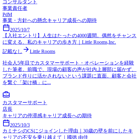
コンサルタント
事業責任者
PdM
事業・方針への懸念
キャリア成長への期待
2025/10/7
【入社エントリ】人生はたったの4000週間。偶然をチャンス
に変える、私のキャリアの歩き方｜Little Rooms,Inc.
記載なし
Little Rooms
社会人5年目でカスタマーサポート・オペレーションを経験
した筆者。前職で、現場の顧客の声が社内上層部に届かず、
ブランド作りに活かされないという課題に直面。顧客と会社
を繋ぐ「架け橋」に...
カスタマーサポート
店長
キャリアの停滞感
キャリア成長への期待
2025/10/3
カミナシのCSにジョインした理由｜30歳の壁を前にしたキ
ャリアの不安を乗り越えて｜國徳 由佳