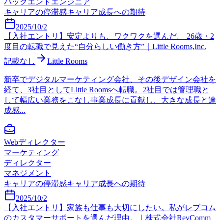
バックエンドエンジニア
キャリアの停滞感
キャリア成長への期待
2025/10/2
【入社エントリ】安定よりも、ワクワクを選んだ。 26歳・2
度目の転職で見えた“自分らしい働き方”｜Little Rooms,Inc.
記載なし
Little Rooms
新卒でデジタルマーケティング会社、その後デザイン会社を
経て、3社目としてLittle Roomsへ転職。2社目では管理職と
して幅広い業務をこなし事業成長に貢献し、大きな成長と達
成感...
Webディレクター
マーケティング
ディレクター
マネジメント
キャリアの停滞感
キャリア成長への期待
2025/10/2
【入社エントリ】家族も仕事も大切にしたい。私がレブコム
のカスタマーサポートを選んだ理由。｜株式会社RevComm