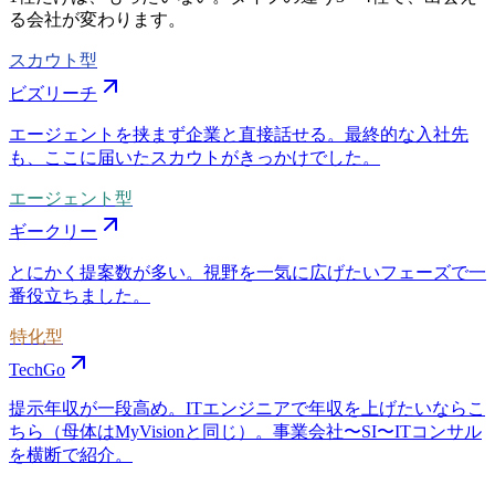
る会社が変わります。
スカウト型
ビズリーチ
エージェントを挟まず企業と直接話せる。最終的な入社先
も、ここに届いたスカウトがきっかけでした。
エージェント型
ギークリー
とにかく提案数が多い。視野を一気に広げたいフェーズで一
番役立ちました。
特化型
TechGo
提示年収が一段高め。ITエンジニアで年収を上げたいならこ
ちら（母体はMyVisionと同じ）。事業会社〜SI〜ITコンサル
を横断で紹介。