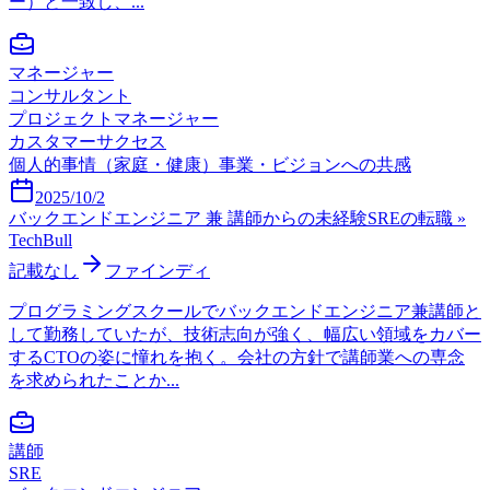
ー）と一致し、...
マネージャー
コンサルタント
プロジェクトマネージャー
カスタマーサクセス
個人的事情（家庭・健康）
事業・ビジョンへの共感
2025/10/2
バックエンドエンジニア 兼 講師からの未経験SREの転職 »
TechBull
記載なし
ファインディ
プログラミングスクールでバックエンドエンジニア兼講師と
して勤務していたが、技術志向が強く、幅広い領域をカバー
するCTOの姿に憧れを抱く。会社の方針で講師業への専念
を求められたことか...
講師
SRE