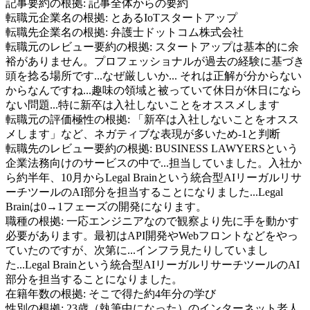
記事要約の根拠:
記事全体からの要約
転職元企業名の根拠:
とあるIoTスタートアップ
転職先企業名の根拠:
弁護士ドットコム株式会社
転職元のレビュー要約の根拠:
スタートアップは基本的に余
裕がありません。プロフェッショナルが過去の経験に基づき
頭を捻る場所です...なぜ厳しいか... それは正解が分からない
からなんですね...趣味の領域と被っていて休日が休日になら
ない問題...特に新卒は入社しないことをオススメします
転職元の評価極性の根拠:
「新卒は入社しないことをオスス
メします」など、ネガティブな表現が多いため-1と判断
転職先のレビュー要約の根拠:
BUSINESS LAWYERSという
企業法務向けのサービスの中で...担当していました。入社か
ら約半年、10月からLegal Brainという統合型AIリーガルリサ
ーチツールのAI部分を担当することになりました...Legal
Brainは0→1フェーズの開発になります。
職種の根拠:
一応エンジニアなので観察より先に手を動かす
必要があります。最初はAPI開発やWebフロントなどをやっ
ていたのですが、次第に...インフラ見たりしていまし
た...Legal Brainという統合型AIリーガルリサーチツールのAI
部分を担当することになりました。
在籍年数の根拠:
そこで得た約4年分の学び
性別の根拠:
23歳（執筆中になった）のインターネット老人