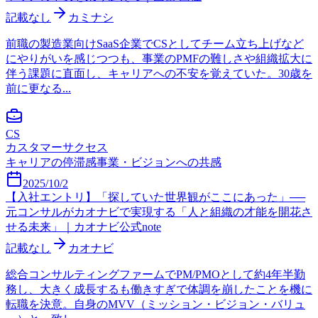
記載なし
カミナシ
前職の製造業向けSaaS企業でCSとしてチーム立ち上げなど
にやりがいを感じつつも、事業のPMFの難しさや組織拡大に
伴う課題に直面し、キャリアへの不安を覚えていた。30歳を
前に更なる...
CS
カスタマーサクセス
キャリアの停滞感
事業・ビジョンへの共感
2025/10/2
【入社エントリ】「探していた世界観がここにあった」──
元コンサルがカオナビで実現する「人と組織の才能を開花さ
せる未来」｜カオナビ公式note
記載なし
カオナビ
総合コンサルティングファームでPM/PMOとして約4年半勤
務し、大きく成長するも働きすぎで体調を崩したことを機に
転職を決意。自身のMVV（ミッション・ビジョン・バリュ