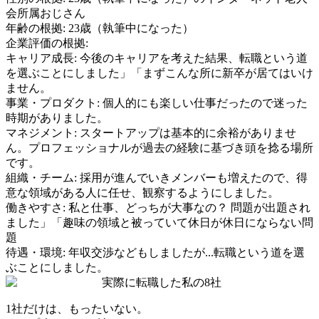
会所属おじさん
年齢の根拠:
23歳（執筆中になった）
企業評価の根拠:
キャリア成長
:
今後のキャリアを考えた結果、転職という道
を選ぶことにしました」「まずこんな所に新卒が居てはいけ
ません。
事業・プロダクト
:
個人的にも楽しい仕事だったので迷った
時期がありました。
マネジメント
:
スタートアップは基本的に余裕がありませ
ん。プロフェッショナルが過去の経験に基づき頭を捻る場所
です。
組織・チーム
:
採用が進んでいきメンバーも増えたので、得
意な領域がある人に任せ、観察するようにしました。
働きやすさ
:
私と仕事、どっちが大事なの？ 問題が出題され
ました」「趣味の領域と被っていて休日が休日にならない問
題
待遇・環境
:
年収交渉などもしましたが...転職という道を選
ぶことにしました。
実際に転職した私の8社
1社だけは、もったいない。