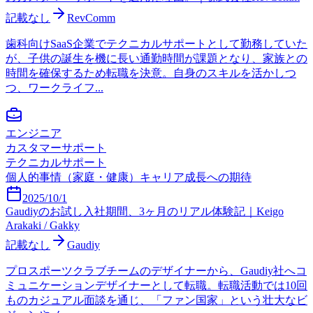
記載なし
RevComm
歯科向けSaaS企業でテクニカルサポートとして勤務していた
が、子供の誕生を機に長い通勤時間が課題となり、家族との
時間を確保するため転職を決意。自身のスキルを活かしつ
つ、ワークライフ...
エンジニア
カスタマーサポート
テクニカルサポート
個人的事情（家庭・健康）
キャリア成長への期待
2025/10/1
Gaudiyのお試し入社期間、3ヶ月のリアル体験記｜Keigo
Arakaki / Gakky
記載なし
Gaudiy
プロスポーツクラブチームのデザイナーから、Gaudiy社へコ
ミュニケーションデザイナーとして転職。転職活動では10回
ものカジュアル面談を通じ、「ファン国家」という壮大なビ