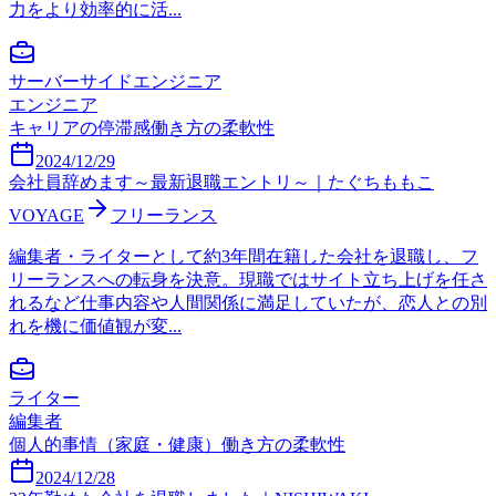
力をより効率的に活...
サーバーサイドエンジニア
エンジニア
キャリアの停滞感
働き方の柔軟性
2024/12/29
会社員辞めます～最新退職エントリ～｜たぐちももこ
VOYAGE
フリーランス
編集者・ライターとして約3年間在籍した会社を退職し、フ
リーランスへの転身を決意。現職ではサイト立ち上げを任さ
れるなど仕事内容や人間関係に満足していたが、恋人との別
れを機に価値観が変...
ライター
編集者
個人的事情（家庭・健康）
働き方の柔軟性
2024/12/28