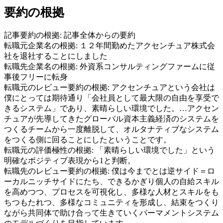
要約の根拠
記事要約の根拠:
記事全体からの要約
転職元企業名の根拠:
１２年間勤めたアクセンチュア株式会
社を退社することにしました
転職先企業名の根拠:
外資系コンサルティングファームに従
事後フリーに転身
転職元のレビュー要約の根拠:
アクセンチュアという会社は
僕にとっては期待通り「会社員として最大限の自由を享受で
きるシステム」であり、素晴らしい環境でした。…アクセン
チュアが先導してきたグローバル資本主義経済のシステムを
つくるチームから一度離脱して、オルタナティブなシステム
をつくる側に回ることにしたということです。
転職元の評価極性の根拠:
「素晴らしい環境でした」という
明確なポジティブ表現から1と判断。
転職先のレビュー要約の根拠:
僕は今までとは逆サイド＝ロ
ーカルニッチサイドにたち、できるかぎり個人の自給スキル
を高めつつ、プロセスを可視化し、多様な人材とスキルをも
ちつもたれつ、多様なコミュニティを形成し、結束をつくり
ながら共同体で助け合って生きていくパーマメントシステム