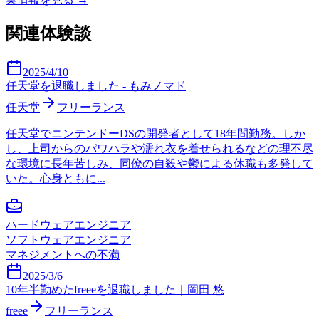
関連体験談
2025/4/10
任天堂を退職しました - もみノマド
任天堂
フリーランス
任天堂でニンテンドーDSの開発者として18年間勤務。しか
し、上司からのパワハラや濡れ衣を着せられるなどの理不尽
な環境に長年苦しみ、同僚の自殺や鬱による休職も多発して
いた。心身ともに...
ハードウェアエンジニア
ソフトウェアエンジニア
マネジメントへの不満
2025/3/6
10年半勤めたfreeeを退職しました｜岡田 悠
freee
フリーランス