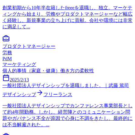
創業初期から10年半在籍したfreeeを退職し、独立。マーケテ
ィングから始まり、労務やプロダクトマネージャーなど幅広
く経験し、新規事業の立ち上げに貢献。会社や環境には非常
に満足して...
プロダクトマネージャー
労務
PdM
マーケティング
個人的事情（家庭・健康）
働き方の柔軟性
2025/2/13
一般社団法人デザインシップを退職しました。｜武藤 篤司
デザインシップ
フリーランス
一般社団法人デザインシップでカンファレンス事業部長とし
て約4年間勤務。しかし、経営陣とのコミュニケーション問
題やガバナンス不全が原因で心身に不調をきたし、最終的に
は不当解雇された。...