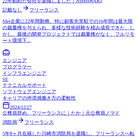
22年勤めた会社を退職しました｜NISHIWAKI
記載なし
フリーランス
SIer企業に22年間勤務。特に顧客先常駐での16年間は最大限
の裁量権を与えられ、多様な技術経験を積み成長できた。し
かし、最後の開発プロジェクトでは裁量権がなく、フルリモ
ート環境下...
エンジニア
プログラマー
インフラエンジニア
SE
テクニカルサポート
ソフトウェアエンジニア
キャリアの停滞感
働き方の柔軟性
2024/12/27
公務員辞め、フリーランスに｜たか｜元公務員ノマド
消防局
フリーランス
5年8ヶ月在籍した川崎市消防局を退職し、フリーランスへ転