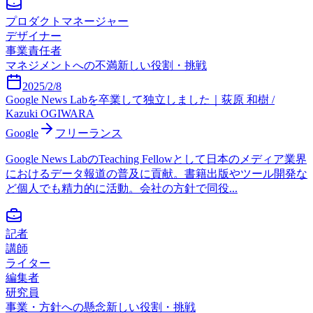
プロダクトマネージャー
デザイナー
事業責任者
マネジメントへの不満
新しい役割・挑戦
2025/2/8
Google News Labを卒業して独立しました｜荻原 和樹 /
Kazuki OGIWARA
Google
フリーランス
Google News LabのTeaching Fellowとして日本のメディア業界
におけるデータ報道の普及に貢献。書籍出版やツール開発な
ど個人でも精力的に活動。会社の方針で同役...
記者
講師
ライター
編集者
研究員
事業・方針への懸念
新しい役割・挑戦