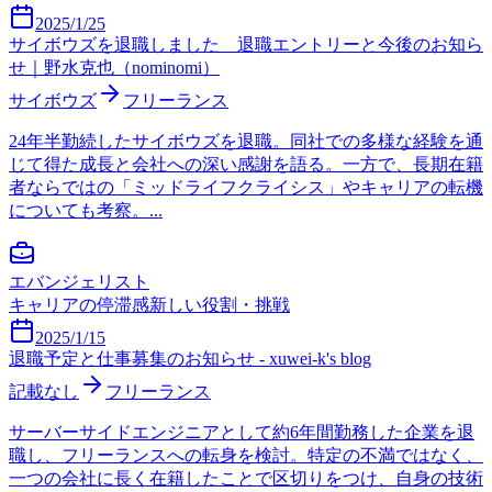
2025/1/25
サイボウズを退職しました 退職エントリーと今後のお知ら
せ｜野水克也（nominomi）
サイボウズ
フリーランス
24年半勤続したサイボウズを退職。同社での多様な経験を通
じて得た成長と会社への深い感謝を語る。一方で、長期在籍
者ならではの「ミッドライフクライシス」やキャリアの転機
についても考察。...
エバンジェリスト
キャリアの停滞感
新しい役割・挑戦
2025/1/15
退職予定と仕事募集のお知らせ - xuwei-k's blog
記載なし
フリーランス
サーバーサイドエンジニアとして約6年間勤務した企業を退
職し、フリーランスへの転身を検討。特定の不満ではなく、
一つの会社に長く在籍したことで区切りをつけ、自身の技術