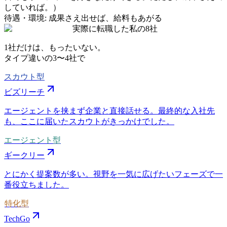
していれば。）
待遇・環境
:
成果さえ出せば、給料もあがる
実際に転職した私の8社
1社だけは、もったいない。
タイプ違いの
3〜4社
で
スカウト型
ビズリーチ
エージェントを挟まず企業と直接話せる。最終的な入社先
も、ここに届いたスカウトがきっかけでした。
エージェント型
ギークリー
とにかく提案数が多い。視野を一気に広げたいフェーズで一
番役立ちました。
特化型
TechGo