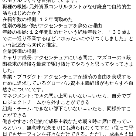
のモデルづくりを目指しています。
職種の根拠:
元外資系コンサルタントがなぜ鎌倉で自給的生
活をはじめたか？
在籍年数の根拠:
１２年間勤めた
性別の根拠:
僕がアクセンチュアを辞めた理由
年齢の根拠:
１２年間勤めたという経験年数と、「３０歳ま
でに一通り卒業するほどアホみたいにやりつくしました」と
いう記述から30代と推定。
企業評価の根拠:
キャリア成長
:
アクセンチュアにいる間に、マズローの５段
階欲求の階段を最速で駆け抜けてやろうと思ってやってきま
した。
事業・プロダクト
:
アクセンチュアが経済の自由を実現する
ために追求しているグローバル資本主義経済がもたらす不自
然さについてです。
マネジメント
:
できの悪い上司もいない→いたら、自分でプ
ロジェクトチームから外すことができる
組織・チーム
:
できない部下もいない→いたら、同様外すこ
とができる
働きやすさ
:
合理的で成果主義なため朝９時に席に座ってい
ろという、無意味な決まりにも縛られなくてすむ（従って平
日でもサーフィンを好きなだけできる。ただし、成果さえ出