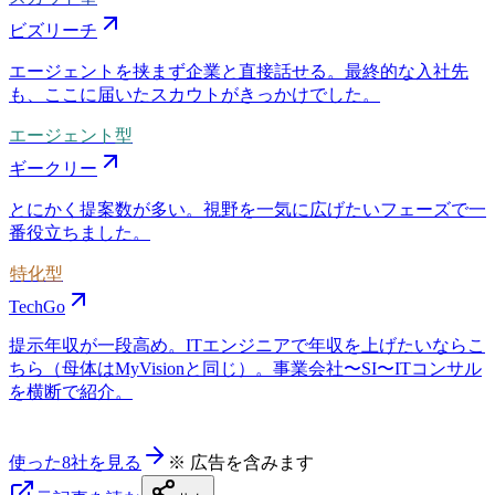
ビズリーチ
エージェントを挟まず企業と直接話せる。最終的な入社先
も、ここに届いたスカウトがきっかけでした。
エージェント型
ギークリー
とにかく提案数が多い。視野を一気に広げたいフェーズで一
番役立ちました。
特化型
TechGo
提示年収が一段高め。ITエンジニアで年収を上げたいならこ
ちら（母体はMyVisionと同じ）。事業会社〜SI〜ITコンサル
を横断で紹介。
使った8社を見る
※ 広告を含みます