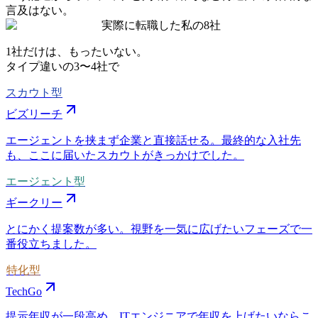
言及はない。
実際に転職した私の8社
1社だけは、もったいない。
タイプ違いの
3〜4社
で
スカウト型
ビズリーチ
エージェントを挟まず企業と直接話せる。最終的な入社先
も、ここに届いたスカウトがきっかけでした。
エージェント型
ギークリー
とにかく提案数が多い。視野を一気に広げたいフェーズで一
番役立ちました。
特化型
TechGo
提示年収が一段高め。ITエンジニアで年収を上げたいならこ