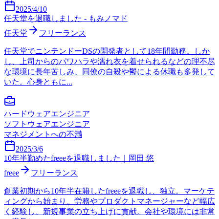
2025/4/10
任天堂を退職しました - もみノマド
任天堂
フリーランス
任天堂でニンテンドーDSの開発者として18年間勤務。しか
し、上司からのパワハラや濡れ衣を着せられるなどの理不尽
な環境に長年苦しみ、同僚の自殺や鬱による休職も多発して
いた。心身ともに...
ハードウェアエンジニア
ソフトウェアエンジニア
マネジメントへの不満
2025/3/6
10年半勤めたfreeeを退職しました｜岡田 悠
freee
フリーランス
創業初期から10年半在籍したfreeeを退職し、独立。マーケテ
ィングから始まり、労務やプロダクトマネージャーなど幅広
く経験し、新規事業の立ち上げに貢献。会社や環境には非常