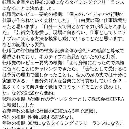
転職先企業名の根拠:
30歳になるタイミングでフリーランス
になることに決めました。
転職元のレビュー要約の根拠:
「個人のアイディアや行動で
仕事が作られていく会社でした」「自由度の高い仕事環境だ
ったと思います」「自分一人で何とかする力が鍛えられまし
た」「芸術文化を愛し、現場に向き合い、仕事としてサステ
ナブルに支える方法を模索し続けていることだと思います」
などの記述から要約。
転職元の評価極性の根拠:
記事全体が会社への感謝と尊敬で
構成されており、ネガティブな言及がないため1と判断。
転職先のレビュー要約の根拠:
「より身軽になったので気軽
に色々なことにチャレンジできたら」「会社として受けるに
は予算の理由で難しかったことも、個人の身の丈では十分に
実施できる」「自分の好きな音楽にどう貢献していくか？...
腹をくくって向き合う覚悟でコミットすることを決めまし
た」などの記述から要約。
職種の根拠:
Web制作のディレクターとして株式会社CINRA
に転職しました。
在籍年数の根拠:
2社目のCINRAを5年で退職し
性別の根拠:
性別に関する記述なし
年齢の根拠:
30歳になるタイミングでフリーランスになるこ