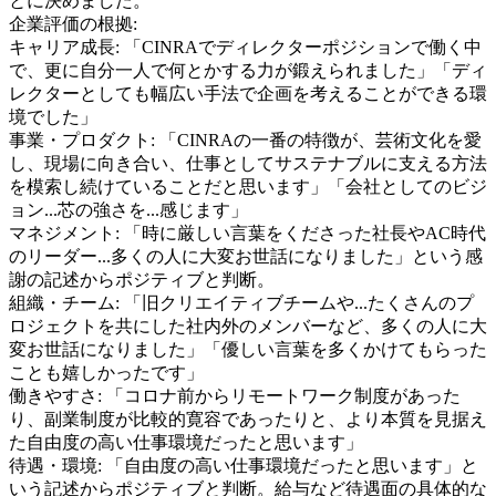
とに決めました。
企業評価の根拠:
キャリア成長
:
「CINRAでディレクターポジションで働く中
で、更に自分一人で何とかする力が鍛えられました」「ディ
レクターとしても幅広い手法で企画を考えることができる環
境でした」
事業・プロダクト
:
「CINRAの一番の特徴が、芸術文化を愛
し、現場に向き合い、仕事としてサステナブルに支える方法
を模索し続けていることだと思います」「会社としてのビジ
ョン...芯の強さを...感じます」
マネジメント
:
「時に厳しい言葉をくださった社長やAC時代
のリーダー...多くの人に大変お世話になりました」という感
謝の記述からポジティブと判断。
組織・チーム
:
「旧クリエイティブチームや...たくさんのプ
ロジェクトを共にした社内外のメンバーなど、多くの人に大
変お世話になりました」「優しい言葉を多くかけてもらった
ことも嬉しかったです」
働きやすさ
:
「コロナ前からリモートワーク制度があった
り、副業制度が比較的寛容であったりと、より本質を見据え
た自由度の高い仕事環境だったと思います」
待遇・環境
:
「自由度の高い仕事環境だったと思います」と
いう記述からポジティブと判断。給与など待遇面の具体的な