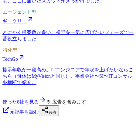
も、ここに届いたスカウトがきっかけでした。
エージェント型
ギークリー
とにかく提案数が多い。視野を一気に広げたいフェーズで一
番役立ちました。
特化型
TechGo
提示年収が一段高め。ITエンジニアで年収を上げたいならこ
ちら（母体はMyVisionと同じ）。事業会社〜SI〜ITコンサル
を横断で紹介。
使った8社を見る
※ 広告を含みます
元記事を読む
共有