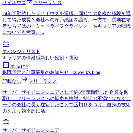
サイボウズ
フリーランス
24年半勤続したサイボウズを退職。同社での多様な経験を通
じて得た成長と会社への深い感謝を語る。一方で、長期在籍
者ならではの「ミッドライフクライシス」やキャリアの転機
についても考察。...
エバンジェリスト
キャリアの停滞感
新しい役割・挑戦
2025/1/15
退職予定と仕事募集のお知らせ - xuwei-k's blog
記載なし
フリーランス
サーバーサイドエンジニアとして約6年間勤務した企業を退
職し、フリーランスへの転身を検討。特定の不満ではなく、
一つの会社に長く在籍したことで区切りをつけ、自身の技術
力をより効率的に活...
サーバーサイドエンジニア