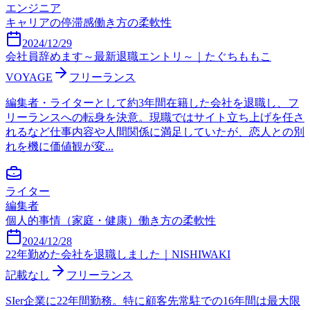
エンジニア
キャリアの停滞感
働き方の柔軟性
2024/12/29
会社員辞めます～最新退職エントリ～｜たぐちももこ
VOYAGE
フリーランス
編集者・ライターとして約3年間在籍した会社を退職し、フ
リーランスへの転身を決意。現職ではサイト立ち上げを任さ
れるなど仕事内容や人間関係に満足していたが、恋人との別
れを機に価値観が変...
ライター
編集者
個人的事情（家庭・健康）
働き方の柔軟性
2024/12/28
22年勤めた会社を退職しました｜NISHIWAKI
記載なし
フリーランス
SIer企業に22年間勤務。特に顧客先常駐での16年間は最大限