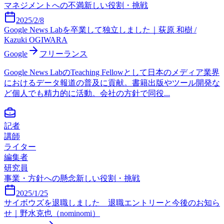
マネジメントへの不満
新しい役割・挑戦
2025/2/8
Google News Labを卒業して独立しました｜荻原 和樹 /
Kazuki OGIWARA
Google
フリーランス
Google News LabのTeaching Fellowとして日本のメディア業界
におけるデータ報道の普及に貢献。書籍出版やツール開発な
ど個人でも精力的に活動。会社の方針で同役...
記者
講師
ライター
編集者
研究員
事業・方針への懸念
新しい役割・挑戦
2025/1/25
サイボウズを退職しました 退職エントリーと今後のお知ら
せ｜野水克也（nominomi）