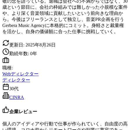
敬の念を語っている。退職は会社への不満からではなく、30
歳という節目に、会社の枠組みでは難しかった小規模な案件
や、より深く音楽領域に貢献したいという前向きな理由か
ら。今後はフリーランスとして独立し、音楽PR企画を行う
Gerbera Music Agencyに本格的にコミット。身軽さと裁量権
を活かし、自身の価値観に合った仕事に挑戦していく。
更新日:
2025年8月26日
勤続年数:
0
年
職種:
Webディレクター
ディレクター
30代
CINRA
企業レビュー
個人のアイディアや行動で仕事が作られていく、自由度の高
い環境。コロナ前からリモートワークや副業に寛容であっ