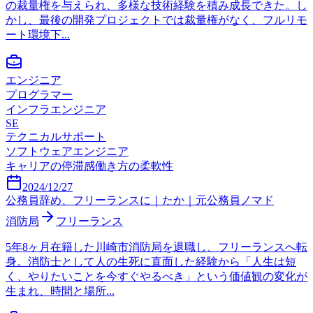
の裁量権を与えられ、多様な技術経験を積み成長できた。し
かし、最後の開発プロジェクトでは裁量権がなく、フルリモ
ート環境下...
エンジニア
プログラマー
インフラエンジニア
SE
テクニカルサポート
ソフトウェアエンジニア
キャリアの停滞感
働き方の柔軟性
2024/12/27
公務員辞め、フリーランスに｜たか｜元公務員ノマド
消防局
フリーランス
5年8ヶ月在籍した川崎市消防局を退職し、フリーランスへ転
身。消防士として人の生死に直面した経験から「人生は短
く、やりたいことを今すぐやるべき」という価値観の変化が
生まれ、時間と場所...