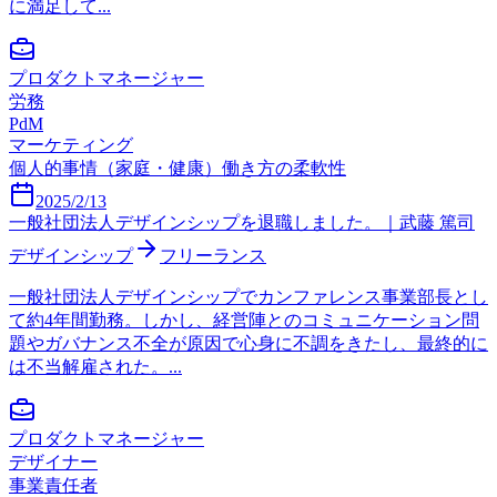
に満足して...
プロダクトマネージャー
労務
PdM
マーケティング
個人的事情（家庭・健康）
働き方の柔軟性
2025/2/13
一般社団法人デザインシップを退職しました。｜武藤 篤司
デザインシップ
フリーランス
一般社団法人デザインシップでカンファレンス事業部長とし
て約4年間勤務。しかし、経営陣とのコミュニケーション問
題やガバナンス不全が原因で心身に不調をきたし、最終的に
は不当解雇された。...
プロダクトマネージャー
デザイナー
事業責任者