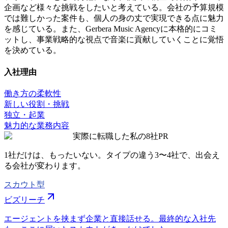
企画など様々な挑戦をしたいと考えている。会社の予算規模
では難しかった案件も、個人の身の丈で実現できる点に魅力
を感じている。また、Gerbera Music Agencyに本格的にコミ
ットし、事業戦略的な視点で音楽に貢献していくことに覚悟
を決めている。
入社理由
働き方の柔軟性
新しい役割・挑戦
独立・起業
魅力的な業務内容
実際に転職した私の8社
PR
1社だけは、もったいない。タイプの違う
3〜4社
で、出会え
る会社が変わります。
スカウト型
ビズリーチ
エージェントを挟まず企業と直接話せる。最終的な入社先