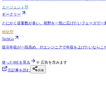
エージェント型
ギークリー
とにかく提案数が多い。視野を一気に広げたいフェーズで一
特化型
TechGo
提示年収が一段高め。ITエンジニアで年収を上げたいならこちら
使った8社を見る
※ 広告を含みます
元記事を読む
共有