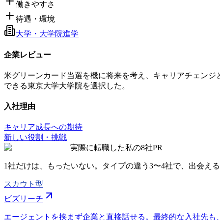
働きやすさ
待遇・環境
大学・大学院進学
企業レビュー
米グリーンカード当選を機に将来を考え、キャリアチェンジ
できる東京大学大学院を選択した。
入社理由
キャリア成長への期待
新しい役割・挑戦
実際に転職した私の8社
PR
1社だけは、もったいない。タイプの違う
3〜4社
で、出会える
スカウト型
ビズリーチ
エージェントを挟まず企業と直接話せる。最終的な入社先も