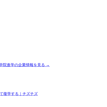
学院進学
の企業情報を見る →
して復学する｜チズチズ