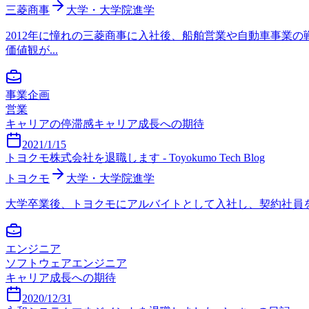
三菱商事
大学・大学院進学
2012年に憧れの三菱商事に入社後、船舶営業や自動車事業
価値観が...
事業企画
営業
キャリアの停滞感
キャリア成長への期待
2021/1/15
トヨクモ株式会社を退職します - Toyokumo Tech Blog
トヨクモ
大学・大学院進学
大学卒業後、トヨクモにアルバイトとして入社し、契約社員を経て正社
エンジニア
ソフトウェアエンジニア
キャリア成長への期待
2020/12/31