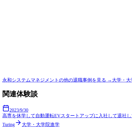
永和システムマネジメント
の他の退職事例を見る →
大学・大
関連体験談
2023/9/30
高専を休学して自動運転EVスタートアップに入社して退社
Turing
大学・大学院進学