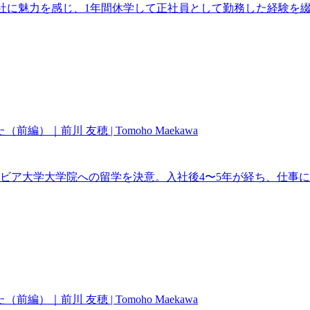
株式会社に魅力を感じ、1年間休学して正社員として勤務した経験
前川 友穂 | Tomoho Maekawa
ビア大学大学院への留学を決意。入社後4〜5年が経ち、仕事
前川 友穂 | Tomoho Maekawa