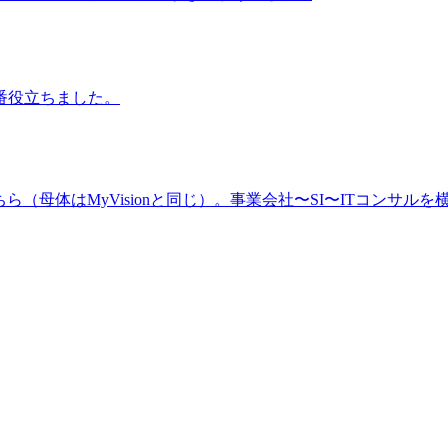
番役立ちました。
（母体はMyVisionと同じ）。事業会社〜SI〜ITコンサルを