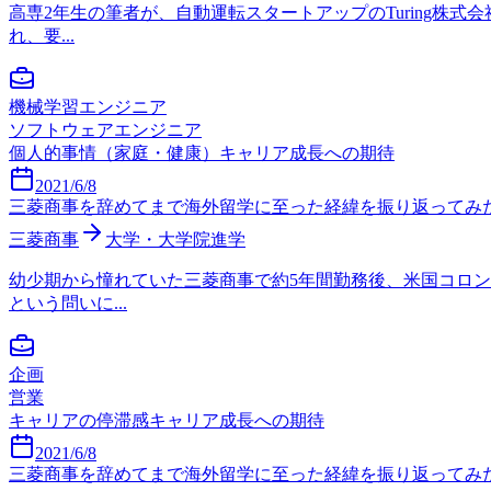
高専2年生の筆者が、自動運転スタートアップのTuring
れ、要...
機械学習エンジニア
ソフトウェアエンジニア
個人的事情（家庭・健康）
キャリア成長への期待
2021/6/8
三菱商事を辞めてまで海外留学に至った経緯を振り返ってみた（前編）｜
三菱商事
大学・大学院進学
幼少期から憧れていた三菱商事で約5年間勤務後、米国コロン
という問いに...
企画
営業
キャリアの停滞感
キャリア成長への期待
2021/6/8
三菱商事を辞めてまで海外留学に至った経緯を振り返ってみた（前編）｜