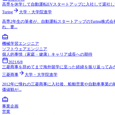
高専を休学して自動運転EVスタートアップに入社して退社
Turing
大学・大学院進学
高専2年生の筆者が、自動運転スタートアップのTuring
れ、要...
機械学習エンジニア
ソフトウェアエンジニア
個人的事情（家庭・健康）
キャリア成長への期待
2021/6/8
三菱商事を辞めてまで海外留学に至った経緯を振り返ってみた（前編）｜
三菱商事
大学・大学院進学
2012年に憧れの三菱商事に入社後、船舶営業や自動車事業
価値観が...
事業企画
営業