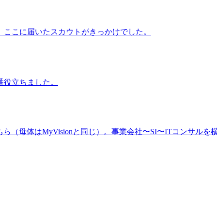
、ここに届いたスカウトがきっかけでした。
番役立ちました。
（母体はMyVisionと同じ）。事業会社〜SI〜ITコンサルを