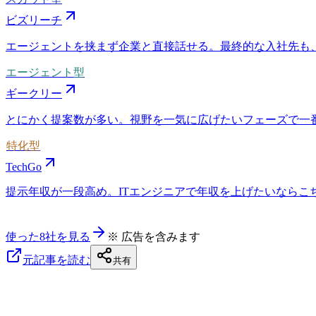
ビズリーチ
エージェントを挟まず企業と直接話せる。最終的な入社先も
エージェント型
ギークリー
とにかく提案数が多い。視野を一気に広げたいフェーズで一
特化型
TechGo
提示年収が一段高め。ITエンジニアで年収を上げたいならこちら
使った8社を見る
※ 広告を含みます
元記事を読む
共有