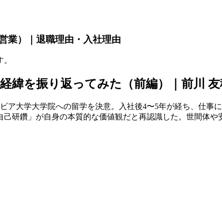
営業）｜退職理由・入社理由
す。
振り返ってみた（前編）｜前川 友穂 | To
ビア大学大学院への留学を決意。入社後4〜5年が経ち、仕事
自己研鑽」が自身の本質的な価値観だと再認識した。世間体や