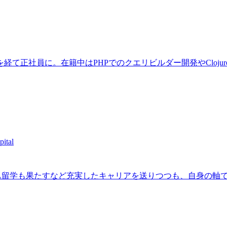
員に。在籍中はPHPでのクエリビルダー開発やClojureScrip
tal
BA留学も果たすなど充実したキャリアを送りつつも、自身の軸