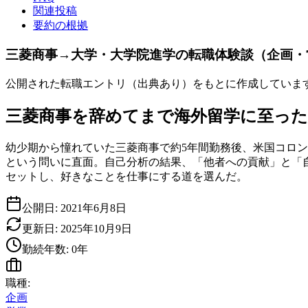
関連投稿
要約の根拠
三菱商事→大学・大学院進学の転職体験談（企画・
公開された転職エントリ（出典あり）をもとに作成していま
三菱商事を辞めてまで海外留学に至った経緯を
幼少期から憧れていた三菱商事で約5年間勤務後、米国コロン
という問いに直面。自己分析の結果、「他者への貢献」と「
セットし、好きなことを仕事にする道を選んだ。
公開日:
2021年6月8日
更新日:
2025年10月9日
勤続年数:
0
年
職種:
企画