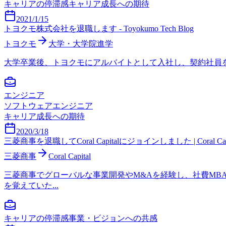
キャリアの停滞感
キャリア成長への期待
2021/1/15
トヨクモ株式会社を退職します - Toyokumo Tech Blog
トヨクモ
大学・大学院進学
大学卒業後、トヨクモにアルバイトとして入社し、契約社員を経て正社
エンジニア
ソフトウェアエンジニア
キャリア成長への期待
2020/3/18
三菱商事を退職してCoral Capitalにジョインしました | Coral Capi
三菱商事
Coral Capital
三菱商事でグローバルな事業開発やM&Aを経験し、社費M
を覚えていた...
キャリアの停滞感
事業・ビジョンへの共感