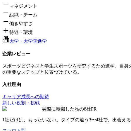
マネジメント
組織・チーム
働きやすさ
待遇・環境
大学・大学院進学
企業レビュー
スポーツビジネスと学生スポーツを研究するため進学。自身
の重要なステップと位置づけている。
入社理由
キャリア成長への期待
新しい役割・挑戦
実際に転職した私の8社
PR
1社だけは、もったいない。タイプの違う
3〜4社
で、出会える
スカウト型