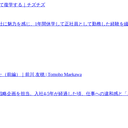
して復学する｜チズチズ
株式会社に魅力を感じ、1年間休学して正社員として勤務した経験
前川 友穂 | Tomoho Maekawa
の戦略企画を担当。入社4-5年が経過した頃、仕事への違和感