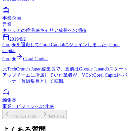
事業企画
営業
キャリアの停滞感
キャリア成長への期待
2019/8/2
Googleを退職してCoral Capitalにジョインしました | Coral
Capital
Google
Coral Capital
元TechCrunch Japan編集長で、直前はGoogle Japanのスタート
アップチームに所属していた筆者が、VCのCoral Capitalへパ
ートナー兼編集長として転職...
編集長
事業・ビジョンへの共感
Previous slide
Next slide
よくある質問