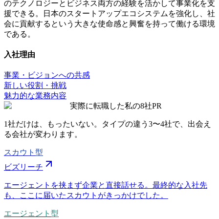
のテクノロジーとビジネス両方の経験を活かして事業化を支
援できる。日本のスタートアップエコシステムを強化し、社
会に貢献するという大きな使命感と興奮を持って働ける環境
である。
入社理由
事業・ビジョンへの共感
新しい役割・挑戦
魅力的な業務内容
実際に転職した私の8社
PR
1社だけは、もったいない。タイプの違う
3〜4社
で、出会え
る会社が変わります。
スカウト型
ビズリーチ
エージェントを挟まず企業と直接話せる。最終的な入社先
も、ここに届いたスカウトがきっかけでした。
エージェント型