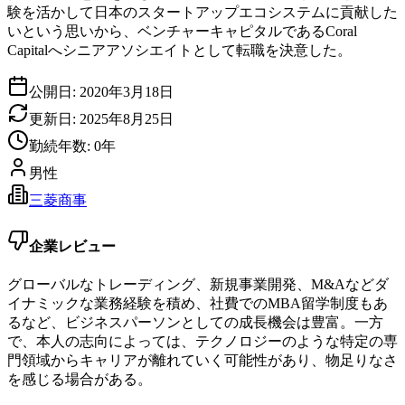
験を活かして日本のスタートアップエコシステムに貢献した
いという思いから、ベンチャーキャピタルであるCoral
Capitalへシニアアソシエイトとして転職を決意した。
公開日:
2020年3月18日
更新日:
2025年8月25日
勤続年数:
0
年
男性
三菱商事
企業レビュー
グローバルなトレーディング、新規事業開発、M&Aなどダ
イナミックな業務経験を積め、社費でのMBA留学制度もあ
るなど、ビジネスパーソンとしての成長機会は豊富。一方
で、本人の志向によっては、テクノロジーのような特定の専
門領域からキャリアが離れていく可能性があり、物足りなさ
を感じる場合がある。