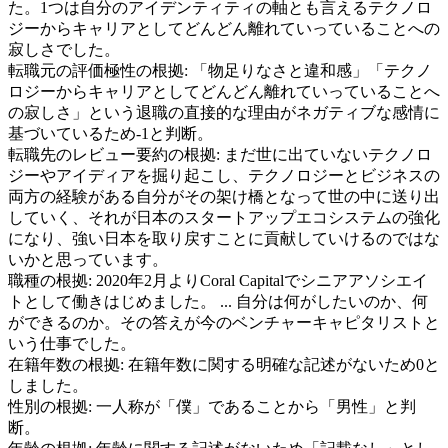
た。1つは自分のアイデンティティの軸とも言えるテクノロ
ジーからキャリアとしてどんどん離れていっていることへの
寂しさでした。
転職元の評価極性の根拠:
「物足りなさと違和感」「テクノ
ロジーからキャリアとしてどんどん離れていっていることへ
の寂しさ」という退職の直接的な理由がネガティブな感情に
基づいているため-1と判断。
転職先のレビュー要約の根拠:
まだ世に出ていないテクノロ
ジーやアイディアを掘り起こし、テクノロジーとビジネスの
両方の経験がある自分がその架け橋となって世の中に送り出
していく、それが日本のスタートアップエコシステムの強化
になり、強い日本を取り戻すことに貢献していけるのではな
いかと思っています。
職種の根拠:
2020年2月よりCoral Capitalでシニアアソシエイ
トとして働きはじめました。 ... 自分は何がしたいのか、何
ができるのか。その答えが今のベンチャーキャピタリストと
いう仕事でした。
在籍年数の根拠:
在籍年数に関する明確な記述がないため0と
しました。
性別の根拠:
一人称が「僕」であることから「男性」と判
断。