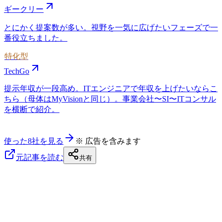
ギークリー
とにかく提案数が多い。視野を一気に広げたいフェーズで一
番役立ちました。
特化型
TechGo
提示年収が一段高め。ITエンジニアで年収を上げたいならこ
ちら（母体はMyVisionと同じ）。事業会社〜SI〜ITコンサル
を横断で紹介。
使った8社を見る
※ 広告を含みます
元記事を読む
共有