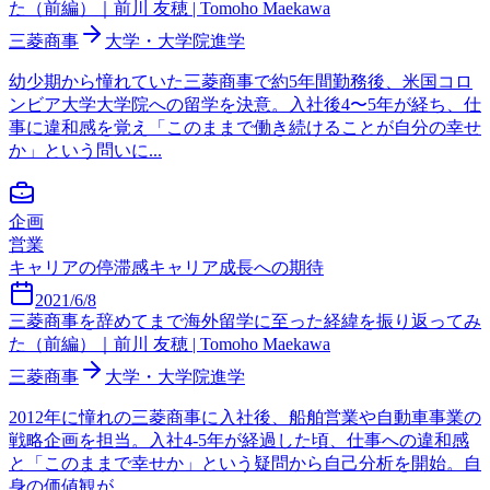
た（前編）｜前川 友穂 | Tomoho Maekawa
三菱商事
大学・大学院進学
幼少期から憧れていた三菱商事で約5年間勤務後、米国コロ
ンビア大学大学院への留学を決意。入社後4〜5年が経ち、仕
事に違和感を覚え「このままで働き続けることが自分の幸せ
か」という問いに...
企画
営業
キャリアの停滞感
キャリア成長への期待
2021/6/8
三菱商事を辞めてまで海外留学に至った経緯を振り返ってみ
た（前編）｜前川 友穂 | Tomoho Maekawa
三菱商事
大学・大学院進学
2012年に憧れの三菱商事に入社後、船舶営業や自動車事業の
戦略企画を担当。入社4-5年が経過した頃、仕事への違和感
と「このままで幸せか」という疑問から自己分析を開始。自
身の価値観が...