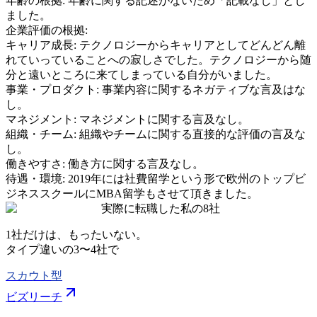
年齢の根拠:
年齢に関する記述がないため「記載なし」とし
ました。
企業評価の根拠:
キャリア成長
:
テクノロジーからキャリアとしてどんどん離
れていっていることへの寂しさでした。テクノロジーから随
分と遠いところに来てしまっている自分がいました。
事業・プロダクト
:
事業内容に関するネガティブな言及はな
し。
マネジメント
:
マネジメントに関する言及なし。
組織・チーム
:
組織やチームに関する直接的な評価の言及な
し。
働きやすさ
:
働き方に関する言及なし。
待遇・環境
:
2019年には社費留学という形で欧州のトップビ
ジネススクールにMBA留学もさせて頂きました。
実際に転職した私の8社
1社だけは、もったいない。
タイプ違いの
3〜4社
で
スカウト型
ビズリーチ