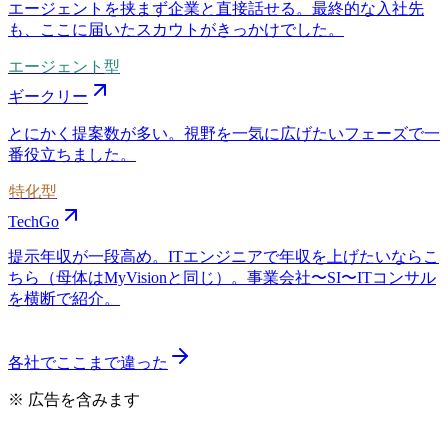
エージェントを挟まず企業と直接話せる。最終的な入社先
も、ここに届いたスカウトがきっかけでした。
エージェント型
ギークリー
とにかく提案数が多い。視野を一気に広げたいフェーズで一
番役立ちました。
特化型
TechGo
提示年収が一段高め。ITエンジニアで年収を上げたいならこ
ちら（母体はMyVisionと同じ）。事業会社〜SI〜ITコンサル
を横断で紹介。
各社でここまで違った
※ 広告を含みます