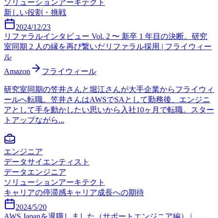
ソリューションアーキテクト
新しい役割・挑戦
2024/12/23
リファラルインタビュー Vol. 2 〜 新卒 1 年目の決断。研究
室同期 2 人の縁を再び繋いだリファラル採用 | フライウィー
ル
Amazon
フライウィール
研究室同期の笠井さんと堀江さんが大手企業からフライウィ
ールへ転職。笠井さんはAWSでSAとして勤務後、エンジニ
アとして手を動かしたい思いから入社10ヶ月で転職。スター
トアップながら...
エンジニア
データサイエンティスト
データエンジニア
ソリューションアーキテクト
キャリアの停滞感
キャリア成長への期待
2024/5/20
AWS Japanを退職しました（サポートエンジニア編） |