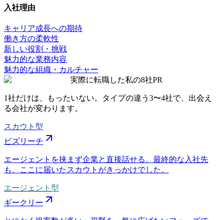
入社理由
キャリア成長への期待
働き方の柔軟性
新しい役割・挑戦
魅力的な業務内容
魅力的な組織・カルチャー
実際に転職した私の8社
PR
1社だけは、もったいない。タイプの違う
3〜4社
で、出会え
る会社が変わります。
スカウト型
ビズリーチ
エージェントを挟まず企業と直接話せる。最終的な入社先
も、ここに届いたスカウトがきっかけでした。
エージェント型
ギークリー