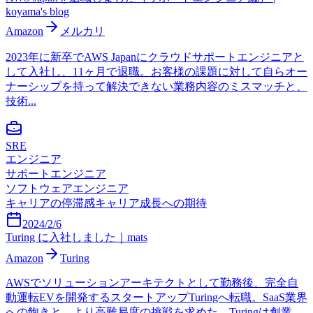
koyama's blog
Amazon
メルカリ
2023年に新卒でAWS Japanにクラウドサポートエンジニアと
して入社し、11ヶ月で退職。お客様の課題に対して自らオー
ナーシップを持って解決できない業務内容のミスマッチと、
技術...
SRE
エンジニア
サポートエンジニア
ソフトウェアエンジニア
キャリアの停滞感
キャリア成長への期待
2024/2/6
Turing に入社しました｜mats
Amazon
Turing
AWSでソリューションアーキテクトとして勤務後、完全自
動運転EVを開発するスタートアップTuringへ転職。SaaS業界
への飽きと、より高難易度の挑戦を求めた。Turingは創業