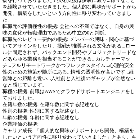
援を行っておりました！技術支援は多岐に渡り...様々なこと
を経験させていただきました。個人的な興味がサポートから
開発、構築をしたいという方向性に移り変わっていきまし
た。
転職元の評価極性の根拠:
会社への不満ではなく、自身の興
味の変化が転職理由であるため中立の0と判断。
転職先のレビュー要約の根拠:
メンバーの興味・関心に基づ
いてアサインをしたり、挑戦が推奨される文化がある...ロー
ルに固定されず、バックエンド開発やプロジェクトリードな
どあらゆる業務を担当することができる...カルチャーマッ
チ...フルリモートワークかつフレックスタイム...心理的安全
性のための施策が随所にある...情報の透明性が高いです...経
営陣との距離も近い...入社前と入社後のギャップが全然ない
なと感じています。
職種の根拠:
前職はAWSでクラウドサポートエンジニアをし
ておりました。
在籍年数の根拠:
在籍年数に関する記述なし
性別の根拠:
性別に関する記述なし
年齢の根拠:
年齢に関する記述なし
企業評価の根拠:
キャリア成長
:
「個人的な興味がサポートから開発、構築を
したいという方向性に移り変わっていきました」とあり、キ