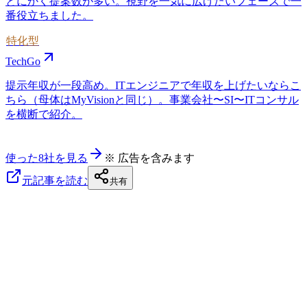
とにかく提案数が多い。視野を一気に広げたいフェーズで一
番役立ちました。
特化型
TechGo
提示年収が一段高め。ITエンジニアで年収を上げたいならこ
ちら（母体はMyVisionと同じ）。事業会社〜SI〜ITコンサル
を横断で紹介。
使った8社を見る
※ 広告を含みます
元記事を読む
共有