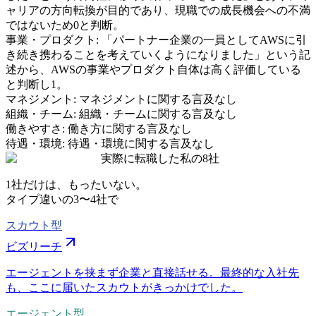
ャリアの方向転換が目的であり、現職での成長機会への不満
ではないため0と判断。
事業・プロダクト
:
「パートナー企業の一員としてAWSに引
き続き携わることを考えていくようになりました」という記
述から、AWSの事業やプロダクト自体は高く評価している
と判断し1。
マネジメント
:
マネジメントに関する言及なし
組織・チーム
:
組織・チームに関する言及なし
働きやすさ
:
働き方に関する言及なし
待遇・環境
:
待遇・環境に関する言及なし
実際に転職した私の8社
1社だけは、もったいない。
タイプ違いの
3〜4社
で
スカウト型
ビズリーチ
エージェントを挟まず企業と直接話せる。最終的な入社先
も、ここに届いたスカウトがきっかけでした。
エージェント型