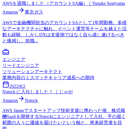
AWSを退職しました（アカウントSA編）｜Yusuke Sugiyama
Amazon
東京ガス
AWSで金融機関担当のアカウントSAとして1年間勤務。多様
なアーキテクチャに触れ、イベント運営等チームを越えた活
動も経験。しかしDXは支援側ではなく自ら成し遂げるべき
と痛感し、前職...
エンジニア
リードエンジニア
ソリューションアーキテクト
業務内容のミスマッチ
キャリア成長への期待
2022/8/2
Nstock に入社しました！ ｜じゃが
Amazon
Nstock
AWS Japanでスタートアップ技術支援に携わった後、株式報
酬SaaSを開発するNstockにエンジニアとして入社。手の届く
範囲の人々に価値を届けたいという軸と、将来経営者を目
指...