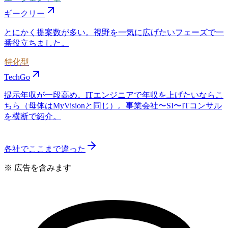
ギークリー
とにかく提案数が多い。視野を一気に広げたいフェーズで一
番役立ちました。
特化型
TechGo
提示年収が一段高め。ITエンジニアで年収を上げたいならこ
ちら（母体はMyVisionと同じ）。事業会社〜SI〜ITコンサル
を横断で紹介。
各社でここまで違った
※ 広告を含みます