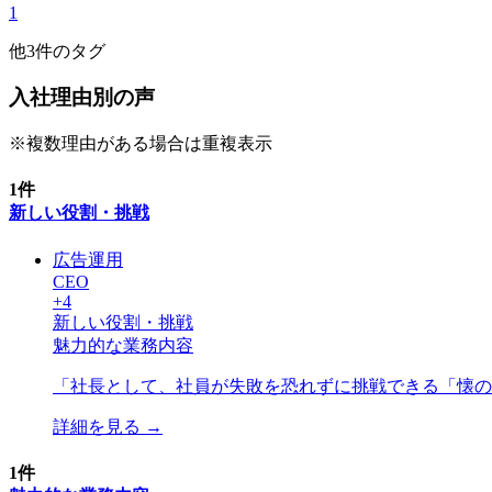
1
他
3
件のタグ
入社理由別の声
※複数理由がある場合は重複表示
1
件
新しい役割・挑戦
広告運用
CEO
+
4
新しい役割・挑戦
魅力的な業務内容
「
社長として、社員が失敗を恐れずに挑戦できる「懐の
詳細を見る →
1
件