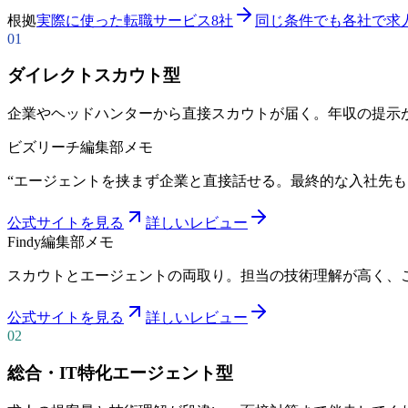
根拠
実際に使った転職サービス8社
同じ条件でも各社で求
01
ダイレクトスカウト型
企業やヘッドハンターから直接スカウトが届く。年収の提示
ビズリーチ
編集部メモ
“
エージェントを挟まず企業と直接話せる。最終的な入社先も
公式サイトを見る
詳しいレビュー
Findy
編集部メモ
スカウトとエージェントの両取り。担当の技術理解が高く、
公式サイトを見る
詳しいレビュー
02
総合・IT特化エージェント型