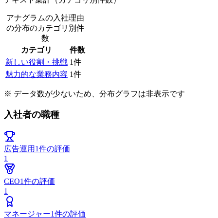
アナグラムの入社理由
の分布
のカテゴリ別件
数
カテゴリ
件数
新しい役割・挑戦
1
件
魅力的な業務内容
1
件
※ データ数が少ないため、分布グラフは非表示です
入社者の職種
広告運用
1
件の評価
1
CEO
1
件の評価
1
マネージャー
1
件の評価