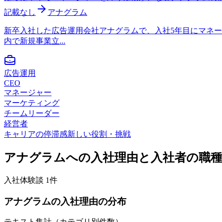
記載なし
アナグラム
新卒入社した広告運用会社アナグラムで、入社5年目にマネ
内で新規事業立...
広告運用
CEO
マネージャー
マーケティング
チームリーダー
経営者
キャリアの停滞感
新しい役割・挑戦
アナグラム
への入社理由と入社者の職
入社体験談
1
件
アナグラム
の入社理由の分布
テキスト集計（カテゴリ別件数）