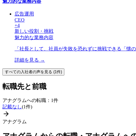
魅力的な業務内容
広告運用
CEO
+
4
新しい役割・挑戦
魅力的な業務内容
「
社長として、社員が失敗を恐れずに挑戦できる「懐の
詳細を見る →
すべての
入社者
の声を見る (
1
件)
転職先と前職
アナグラム
への転職：
1
件
記載なし
(
1
件)
アナグラム
アナグラム
からの転職・
アナグラム
へ