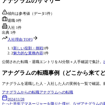
アナグラム
のサマリー
傾向は参考値（データ
1
件）
退職
0
件
入社
1
件
出典
1
件
入社理由 TOP3
1
新しい役割・挑戦
1
件
2
魅力的な業務内容
1
件
公開された転職・退職エントリをAI分類＋人手確認で集計。
アナグラム
の転職事例（どこから来て
アナグラム
を退職した人・入社した人の実例を一覧で確認。
アナグラム
からの転職
アナグラム
への転職
2024/11/28
たった半年でマネージャーを降りた僕が、なぜアナグラムの新社長に