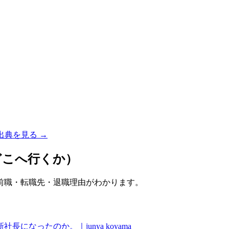
出典を見る →
どこへ行くか）
前職・転職先・退職理由がわかります。
なったのか。｜junya koyama