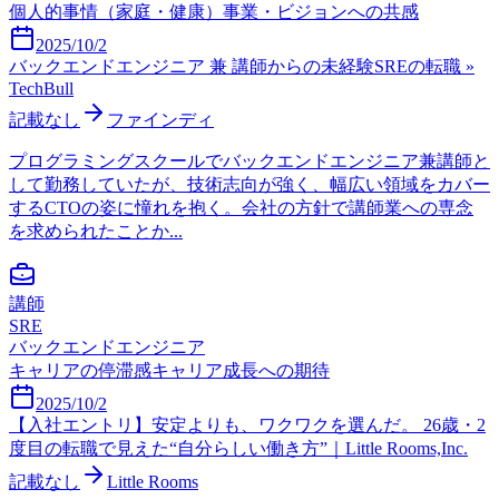
個人的事情（家庭・健康）
事業・ビジョンへの共感
2025/10/2
バックエンドエンジニア 兼 講師からの未経験SREの転職 »
TechBull
記載なし
ファインディ
プログラミングスクールでバックエンドエンジニア兼講師と
して勤務していたが、技術志向が強く、幅広い領域をカバー
するCTOの姿に憧れを抱く。会社の方針で講師業への専念
を求められたことか...
講師
SRE
バックエンドエンジニア
キャリアの停滞感
キャリア成長への期待
2025/10/2
【入社エントリ】安定よりも、ワクワクを選んだ。 26歳・2
度目の転職で見えた“自分らしい働き方”｜Little Rooms,Inc.
記載なし
Little Rooms