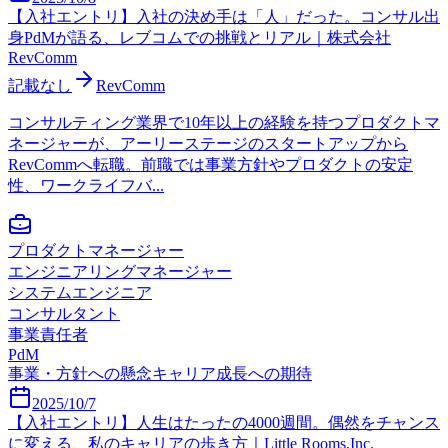
【入社エントリ】入社の決め手は「人」だった。コンサル出
身PdMが語る、レブコムでの挑戦とリアル｜株式会社
RevComm
記載なし
RevComm
コンサルティング業界で10年以上の経験を持つプロダクトマ
ネージャーが、アーリーステージのスタートアップから
RevCommへ転職。前職では事業方針やプロダクトの安定
性、ワークライフバ...
プロダクトマネージャー
エンジニアリングマネージャー
システムエンジニア
コンサルタント
事業責任者
PdM
事業・方針への懸念
キャリア成長への期待
2025/10/7
【入社エントリ】人生はたったの4000週間。偶然をチャンス
に変える、私のキャリアの歩き方｜Little Rooms,Inc.