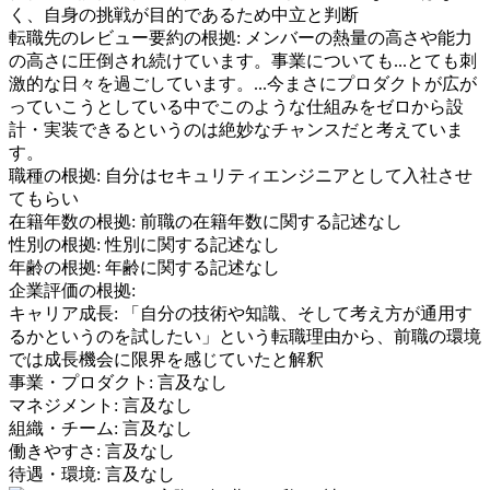
く、自身の挑戦が目的であるため中立と判断
転職先のレビュー要約の根拠:
メンバーの熱量の高さや能力
の高さに圧倒され続けています。事業についても...とても刺
激的な日々を過ごしています。...今まさにプロダクトが広が
っていこうとしている中でこのような仕組みをゼロから設
計・実装できるというのは絶妙なチャンスだと考えていま
す。
職種の根拠:
自分はセキュリティエンジニアとして入社させ
てもらい
在籍年数の根拠:
前職の在籍年数に関する記述なし
性別の根拠:
性別に関する記述なし
年齢の根拠:
年齢に関する記述なし
企業評価の根拠:
キャリア成長
:
「自分の技術や知識、そして考え方が通用す
るかというのを試したい」という転職理由から、前職の環境
では成長機会に限界を感じていたと解釈
事業・プロダクト
:
言及なし
マネジメント
:
言及なし
組織・チーム
:
言及なし
働きやすさ
:
言及なし
待遇・環境
:
言及なし