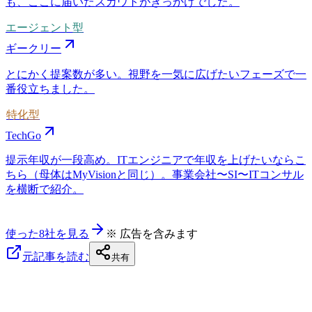
も、ここに届いたスカウトがきっかけでした。
エージェント型
ギークリー
とにかく提案数が多い。視野を一気に広げたいフェーズで一
番役立ちました。
特化型
TechGo
提示年収が一段高め。ITエンジニアで年収を上げたいならこ
ちら（母体はMyVisionと同じ）。事業会社〜SI〜ITコンサル
を横断で紹介。
使った8社を見る
※ 広告を含みます
元記事を読む
共有