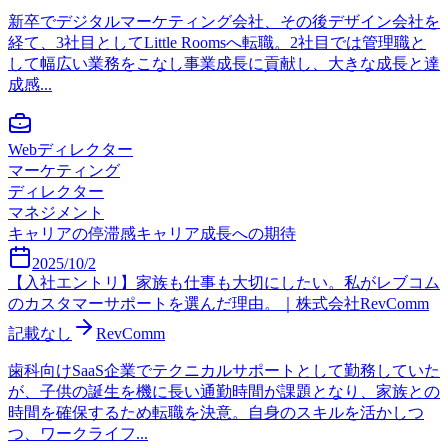
新卒でデジタルマーケティング会社、その後デザイン会社を
経て、3社目としてLittle Roomsへ転職。2社目では管理職と
して幅広い業務をこなし事業成長に貢献し、大きな成長と達
成感...
Webディレクター
マーケティング
ディレクター
マネジメント
キャリアの停滞感
キャリア成長への期待
2025/10/2
【入社エントリ】家族も仕事も大切にしたい。私がレブコム
のカスタマーサポートを選んだ理由。｜株式会社RevComm
記載なし
RevComm
歯科向けSaaS企業でテクニカルサポートとして勤務していた
が、子供の誕生を機に長い通勤時間が課題となり、家族との
時間を確保するため転職を決意。自身のスキルを活かしつ
つ、ワークライフ...