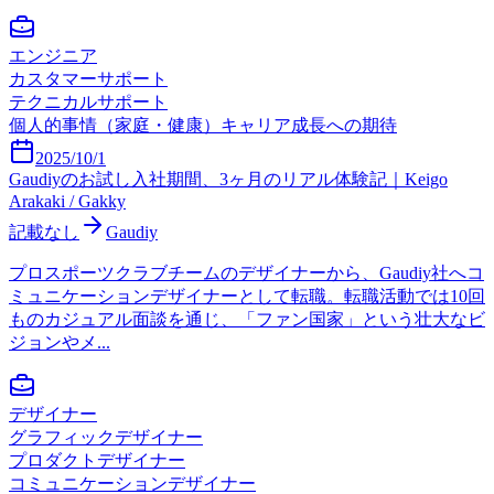
エンジニア
カスタマーサポート
テクニカルサポート
個人的事情（家庭・健康）
キャリア成長への期待
2025/10/1
Gaudiyのお試し入社期間、3ヶ月のリアル体験記｜Keigo
Arakaki / Gakky
記載なし
Gaudiy
プロスポーツクラブチームのデザイナーから、Gaudiy社へコ
ミュニケーションデザイナーとして転職。転職活動では10回
ものカジュアル面談を通じ、「ファン国家」という壮大なビ
ジョンやメ...
デザイナー
グラフィックデザイナー
プロダクトデザイナー
コミュニケーションデザイナー