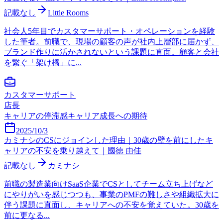
記載なし
Little Rooms
社会人5年目でカスタマーサポート・オペレーションを経験
した筆者。前職で、現場の顧客の声が社内上層部に届かず、
ブランド作りに活かされないという課題に直面。顧客と会社
を繋ぐ「架け橋」に...
カスタマーサポート
店長
キャリアの停滞感
キャリア成長への期待
2025/10/3
カミナシのCSにジョインした理由｜30歳の壁を前にしたキ
ャリアの不安を乗り越えて｜國徳 由佳
記載なし
カミナシ
前職の製造業向けSaaS企業でCSとしてチーム立ち上げなど
にやりがいを感じつつも、事業のPMFの難しさや組織拡大に
伴う課題に直面し、キャリアへの不安を覚えていた。30歳を
前に更なる...