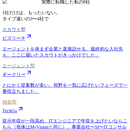
実際に転職した私の8社
1社だけは、もったいない。
タイプ違いの
3〜4社
で
スカウト型
ビズリーチ
エージェントを挟まず企業と直接話せる。最終的な入社先
も、ここに届いたスカウトがきっかけでした。
エージェント型
ギークリー
とにかく提案数が多い。視野を一気に広げたいフェーズで一
番役立ちました。
特化型
TechGo
提示年収が一段高め。ITエンジニアで年収を上げたいならこ
ちら（母体はMyVisionと同じ）。事業会社〜SI〜ITコンサル