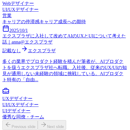
Webデザイナー
UI/UXデザイナー
営業
キャリアの停滞感
キャリア成長への期待
2025/10/1
エクスプラザに入社して改めてAIのUXとUIについて考えた
話｜anna@エクスプラザ
記載なし
エクスプラザ
多くの業界でプロダクト経験を積んだ筆者が、AIプロダク
トを扱うエクスプラザ社へ転職。入社後、従来のUX/UIの知
見が通用しない未経験の領域に挑戦している。AIプロダク
ト特有の「自由...
UXデザイナー
UI/UXデザイナー
UIデザイナー
優秀な同僚・チーム
Previous slide
Next slide