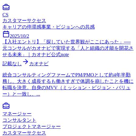
CS
カスタマーサクセス
キャリアの停滞感
事業・ビジョンへの共感
2025/10/2
【入社エントリ】「探していた世界観がここにあった」──
元コンサルがカオナビで実現する「人と組織の才能を開花さ
せる未来」｜カオナビ公式note
記載なし
カオナビ
総合コンサルティングファームでPM/PMOとして約4年半勤
務し、大きく成長するも働きすぎで体調を崩したことを機に
転職を決意。自身のMVV（ミッション・ビジョン・バリュ
ー）と一致し、...
マネージャー
コンサルタント
プロジェクトマネージャー
カスタマーサクセス