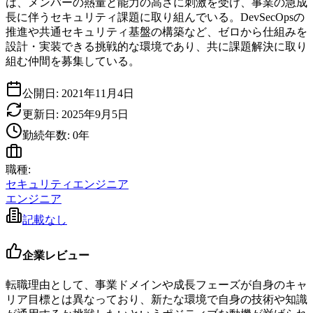
は、メンバーの熱量と能力の高さに刺激を受け、事業の急成
長に伴うセキュリティ課題に取り組んでいる。DevSecOpsの
推進や共通セキュリティ基盤の構築など、ゼロから仕組みを
設計・実装できる挑戦的な環境であり、共に課題解決に取り
組む仲間を募集している。
公開日:
2021年11月4日
更新日:
2025年9月5日
勤続年数:
0
年
職種:
セキュリティエンジニア
エンジニア
記載なし
企業レビュー
転職理由として、事業ドメインや成長フェーズが自身のキャ
リア目標とは異なっており、新たな環境で自身の技術や知識