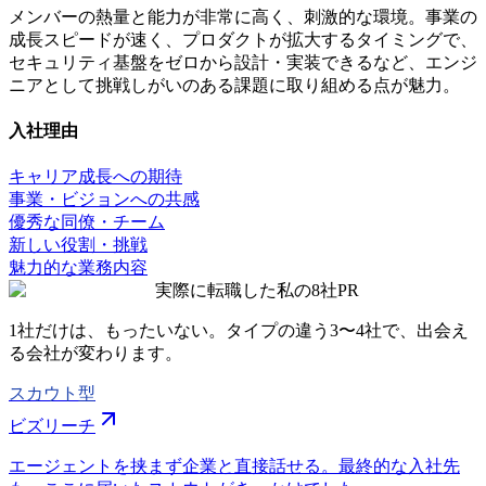
メンバーの熱量と能力が非常に高く、刺激的な環境。事業の
成長スピードが速く、プロダクトが拡大するタイミングで、
セキュリティ基盤をゼロから設計・実装できるなど、エンジ
ニアとして挑戦しがいのある課題に取り組める点が魅力。
入社理由
キャリア成長への期待
事業・ビジョンへの共感
優秀な同僚・チーム
新しい役割・挑戦
魅力的な業務内容
実際に転職した私の8社
PR
1社だけは、もったいない。タイプの違う
3〜4社
で、出会え
る会社が変わります。
スカウト型
ビズリーチ
エージェントを挟まず企業と直接話せる。最終的な入社先