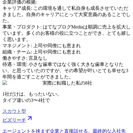
企業評価の根拠:
キャリア成長
:
この環境を通して私自身も成長させていただ
きました。自身のキャリアにとって大変意義のあることでし
た。
事業・プロダクト
:
はてなブログMediaは順調に売上を拡大し
ています。多くのお客様の役に立つことができ、とても嬉し
く思います。
マネジメント
:
上司や同僚にも恵まれ
組織・チーム
:
上司や同僚にも恵まれ
働きやすさ
:
言及なし
待遇・環境
:
小さな歯車ではなく強く大きな歯車となりた
い、と思っていたのですが、その希望が叶いとても幸せな3
年間を過ごすことができました。
実際に転職した私の8社
1社だけは、もったいない。
タイプ違いの
3〜4社
で
スカウト型
ビズリーチ
エージェントを挟まず企業と直接話せる。最終的な入社先