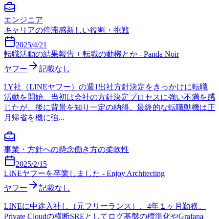
エンジニア
キャリアの停滞感
新しい役割・挑戦
2025/4/21
転職活動の結果報告 + 転職の動機とか - Panda Noir
ヤフー
記載なし
LY社（LINEヤフー）の週1出社方針決定をきっかけに転職
活動を開始。当初は会社の方針決定プロセスに強い不満を感
じたが、後に背景を知り一定の納得。最終的な転職動機は正
月帰省を機に強...
事業・方針への懸念
働き方の柔軟性
2025/2/15
LINEヤフーを卒業しました - Enjoy Architecting
ヤフー
記載なし
LINEに中途入社し（元フリーランス）、4年１ヶ月勤務。
Private Cloudの横断SREとしてログ基盤の標準化やGrafana