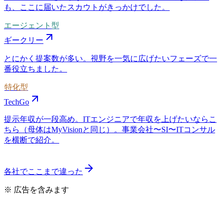
も、ここに届いたスカウトがきっかけでした。
エージェント型
ギークリー
とにかく提案数が多い。視野を一気に広げたいフェーズで一
番役立ちました。
特化型
TechGo
提示年収が一段高め。ITエンジニアで年収を上げたいならこ
ちら（母体はMyVisionと同じ）。事業会社〜SI〜ITコンサル
を横断で紹介。
各社でここまで違った
※ 広告を含みます