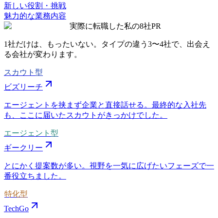
新しい役割・挑戦
魅力的な業務内容
実際に転職した私の8社
PR
1社だけは、もったいない。タイプの違う
3〜4社
で、出会え
る会社が変わります。
スカウト型
ビズリーチ
エージェントを挟まず企業と直接話せる。最終的な入社先
も、ここに届いたスカウトがきっかけでした。
エージェント型
ギークリー
とにかく提案数が多い。視野を一気に広げたいフェーズで一
番役立ちました。
特化型
TechGo