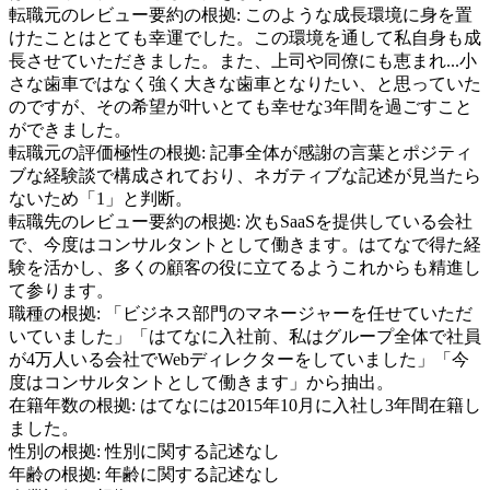
転職元のレビュー要約の根拠:
このような成長環境に身を置
けたことはとても幸運でした。この環境を通して私自身も成
長させていただきました。また、上司や同僚にも恵まれ...小
さな歯車ではなく強く大きな歯車となりたい、と思っていた
のですが、その希望が叶いとても幸せな3年間を過ごすこと
ができました。
転職元の評価極性の根拠:
記事全体が感謝の言葉とポジティ
ブな経験談で構成されており、ネガティブな記述が見当たら
ないため「1」と判断。
転職先のレビュー要約の根拠:
次もSaaSを提供している会社
で、今度はコンサルタントとして働きます。はてなで得た経
験を活かし、多くの顧客の役に立てるようこれからも精進し
て参ります。
職種の根拠:
「ビジネス部門のマネージャーを任せていただ
いていました」「はてなに入社前、私はグループ全体で社員
が4万人いる会社でWebディレクターをしていました」「今
度はコンサルタントとして働きます」から抽出。
在籍年数の根拠:
はてなには2015年10月に入社し3年間在籍し
ました。
性別の根拠:
性別に関する記述なし
年齢の根拠:
年齢に関する記述なし