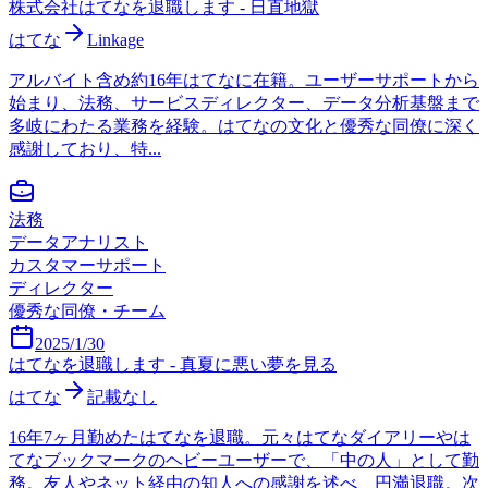
株式会社はてなを退職します - 日直地獄
はてな
Linkage
アルバイト含め約16年はてなに在籍。ユーザーサポートから
始まり、法務、サービスディレクター、データ分析基盤まで
多岐にわたる業務を経験。はてなの文化と優秀な同僚に深く
感謝しており、特...
法務
データアナリスト
カスタマーサポート
ディレクター
優秀な同僚・チーム
2025/1/30
はてなを退職します - 真夏に悪い夢を見る
はてな
記載なし
16年7ヶ月勤めたはてなを退職。元々はてなダイアリーやは
てなブックマークのヘビーユーザーで、「中の人」として勤
務。友人やネット経由の知人への感謝を述べ、円満退職。次