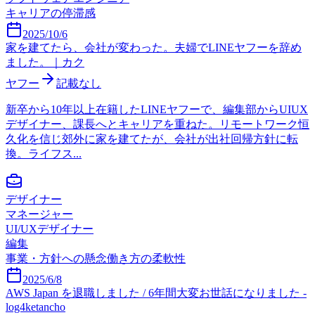
キャリアの停滞感
2025/10/6
家を建てたら、会社が変わった。夫婦でLINEヤフーを辞め
ました。｜カク
ヤフー
記載なし
新卒から10年以上在籍したLINEヤフーで、編集部からUIUX
デザイナー、課長へとキャリアを重ねた。リモートワーク恒
久化を信じ郊外に家を建てたが、会社が出社回帰方針に転
換。ライフス...
デザイナー
マネージャー
UI/UXデザイナー
編集
事業・方針への懸念
働き方の柔軟性
2025/6/8
AWS Japan を退職しました / 6年間大変お世話になりました -
log4ketancho