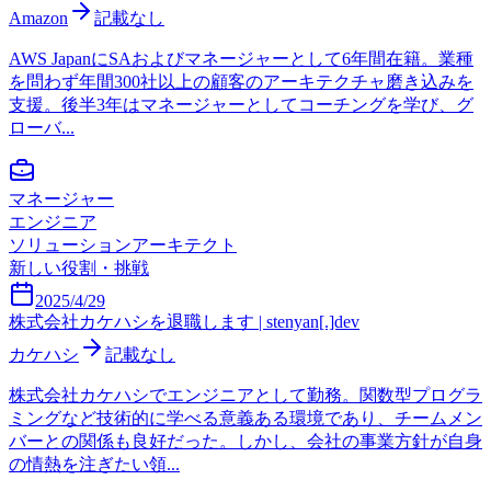
Amazon
記載なし
AWS JapanにSAおよびマネージャーとして6年間在籍。業種
を問わず年間300社以上の顧客のアーキテクチャ磨き込みを
支援。後半3年はマネージャーとしてコーチングを学び、グ
ローバ...
マネージャー
エンジニア
ソリューションアーキテクト
新しい役割・挑戦
2025/4/29
株式会社カケハシを退職します | stenyan[.]dev
カケハシ
記載なし
株式会社カケハシでエンジニアとして勤務。関数型プログラ
ミングなど技術的に学べる意義ある環境であり、チームメン
バーとの関係も良好だった。しかし、会社の事業方針が自身
の情熱を注ぎたい領...