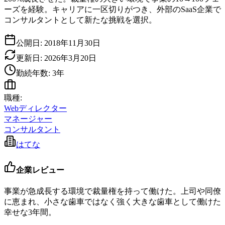
ーズを経験。キャリアに一区切りがつき、外部のSaaS企業で
コンサルタントとして新たな挑戦を選択。
公開日:
2018年11月30日
更新日:
2026年3月20日
勤続年数:
3
年
職種:
Webディレクター
マネージャー
コンサルタント
はてな
企業レビュー
事業が急成長する環境で裁量権を持って働けた。上司や同僚
に恵まれ、小さな歯車ではなく強く大きな歯車として働けた
幸せな3年間。