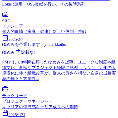
Lokiの運用・OSS貢献を行い、その後時系列...
SRE
エンジニア
個人的事情（家庭・健康）
新しい役割・挑戦
2025/2/7
ゆめみを卒業します｜ymm_kkaiho
ゆめみ
記載なし
PMとして8年間在籍したゆめみを退職。ユニークな制度や組
織文化、多様なプロジェクト経験に感謝しつつも、近年の大
規模化に伴う組織改革が、従来の良さを損ない自身の成長実
感の低下と方向性...
テックリード
プロジェクトマネージャー
キャリアの停滞感
キャリア成長への期待
2025/1/31