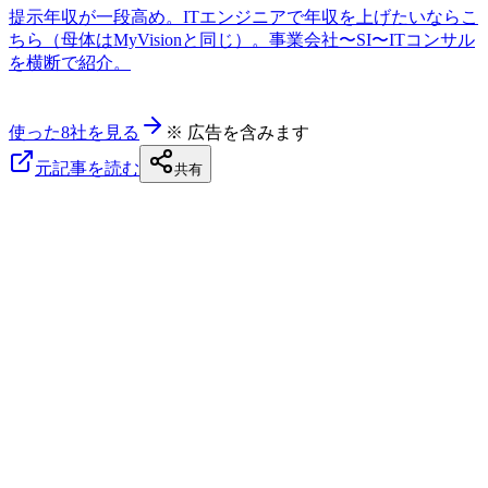
提示年収が一段高め。ITエンジニアで年収を上げたいならこ
ちら（母体はMyVisionと同じ）。事業会社〜SI〜ITコンサル
を横断で紹介。
使った8社を見る
※ 広告を含みます
元記事を読む
共有