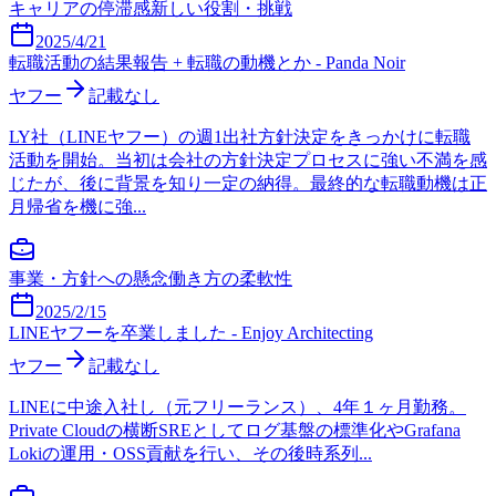
キャリアの停滞感
新しい役割・挑戦
2025/4/21
転職活動の結果報告 + 転職の動機とか - Panda Noir
ヤフー
記載なし
LY社（LINEヤフー）の週1出社方針決定をきっかけに転職
活動を開始。当初は会社の方針決定プロセスに強い不満を感
じたが、後に背景を知り一定の納得。最終的な転職動機は正
月帰省を機に強...
事業・方針への懸念
働き方の柔軟性
2025/2/15
LINEヤフーを卒業しました - Enjoy Architecting
ヤフー
記載なし
LINEに中途入社し（元フリーランス）、4年１ヶ月勤務。
Private Cloudの横断SREとしてログ基盤の標準化やGrafana
Lokiの運用・OSS貢献を行い、その後時系列...