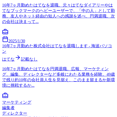
16年7ヶ月勤めたはてなを退職。元々はてなダイアリーやは
てなブックマークのヘビーユーザーで、「中の人」として勤
務。友人やネット経由の知人への感謝を述べ、円満退職。次
の会社は決まって...
2025/1/30
16年7ヶ月勤めた株式会社はてなを退職します - 海波パソコ
ン
はてな
記載なし
16年7ヶ月勤めたはてなを円満退職。広報、マーケティン
グ、編集、ディレクターなど多岐にわたる業務を経験。49歳
で残り約10年の会社員人生を見据え、このまま留まるか新環
境に挑戦するか...
マーケティング
編集者
ディレクター