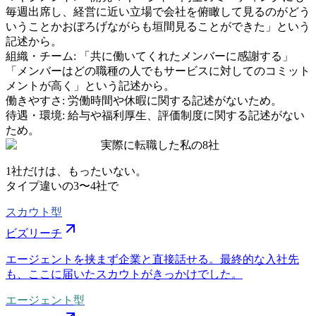
毎週出席し、経営に近い立場で会社を俯瞰して見るのがどう
いうことかおぼろげながらも垣間見ることができた」という
記述から。
組織・チーム
:
「共に働いてくれたメンバーに感謝する」
「メンバーはどの職種の人でもサービスに対してのコミット
メントが高く」という記述から。
働きやすさ
:
労働時間や休暇に関する記述がないため。
待遇・環境
:
給与や福利厚生、評価制度に関する記述がない
ため。
実際に転職した私の8社
1社だけは、もったいない。
タイプ違いの
3〜4社
で
スカウト型
ビズリーチ
エージェントを挟まず企業と直接話せる。最終的な入社先
も、ここに届いたスカウトがきっかけでした。
エージェント型