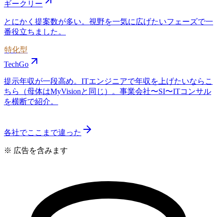
ギークリー
とにかく提案数が多い。視野を一気に広げたいフェーズで一
番役立ちました。
特化型
TechGo
提示年収が一段高め。ITエンジニアで年収を上げたいならこ
ちら（母体はMyVisionと同じ）。事業会社〜SI〜ITコンサル
を横断で紹介。
各社でここまで違った
※ 広告を含みます