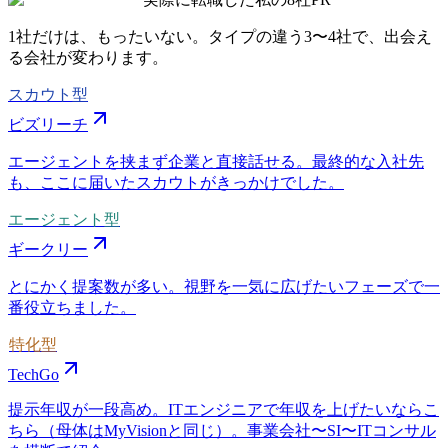
1社だけは、もったいない。タイプの違う
3〜4社
で、出会え
る会社が変わります。
スカウト型
ビズリーチ
エージェントを挟まず企業と直接話せる。最終的な入社先
も、ここに届いたスカウトがきっかけでした。
エージェント型
ギークリー
とにかく提案数が多い。視野を一気に広げたいフェーズで一
番役立ちました。
特化型
TechGo
提示年収が一段高め。ITエンジニアで年収を上げたいならこ
ちら（母体はMyVisionと同じ）。事業会社〜SI〜ITコンサル