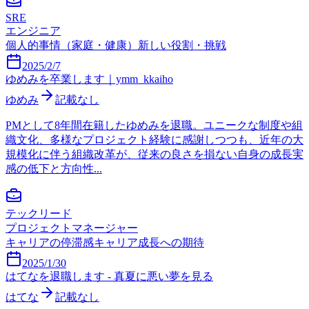
SRE
エンジニア
個人的事情（家庭・健康）
新しい役割・挑戦
2025/2/7
ゆめみを卒業します｜ymm_kkaiho
ゆめみ
記載なし
PMとして8年間在籍したゆめみを退職。ユニークな制度や組
織文化、多様なプロジェクト経験に感謝しつつも、近年の大
規模化に伴う組織改革が、従来の良さを損ない自身の成長実
感の低下と方向性...
テックリード
プロジェクトマネージャー
キャリアの停滞感
キャリア成長への期待
2025/1/30
はてなを退職します - 真夏に悪い夢を見る
はてな
記載なし