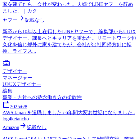
家を建てたら、会社が変わった。夫婦でLINEヤフーを辞め
ました。｜カク
ヤフー
記載なし
新卒から10年以上在籍したLINEヤフーで、編集部からUIUX
デザイナー、課長へとキャリアを重ねた。リモートワーク恒
久化を信じ郊外に家を建てたが、会社が出社回帰方針に転
換。ライフス...
デザイナー
マネージャー
UI/UXデザイナー
編集
事業・方針への懸念
働き方の柔軟性
2025/6/8
AWS Japan を退職しました / 6年間大変お世話になりました -
log4ketancho
Amazon
記載なし
AWS JapanにSAおよびマネージャーとして6年間在籍。業種