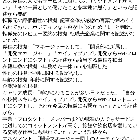
どの職種の人でもサービスに対してのコミットメントが高
い」「その一員として働けたことを幸運に思う」といった記
述から要約。
転職元の評価極性の根拠:
記事全体が感謝の言葉で締めくく
られており、ポジティブな内容が中心のため「1」と判断。
転職先のレビュー要約の根拠:
転職先企業に関する記述がな
いため。
職種の根拠:
「マネージャーとして」「開発部に所属し」
「開発マネージャー」「ネイティブアプリ開発からWebフロ
ントエンドにシフト」の記述から該当する職種を抽出。
在籍年数の根拠:
3年務めた一休.comを退職した
性別の根拠:
性別に関する記述なし。
年齢の根拠:
年齢に関する記述なし。
企業評価の根拠:
キャリア成長
:
「学びになることが多い日々だった」「自分
の技術スキルもネイティブアプリ開発からWebフロントエン
ドにシフトし、それが今回の転職にも繋がった」という記述
から。
事業・プロダクト
:
「メンバーはどの職種の人でもサービス
に対してのコミットメントが高く、旅館や飲食店を愛してい
る姿勢が仕事にも現れていた」という記述から。
マネジメント
:
「開発マネージャー同士のミーティングにも