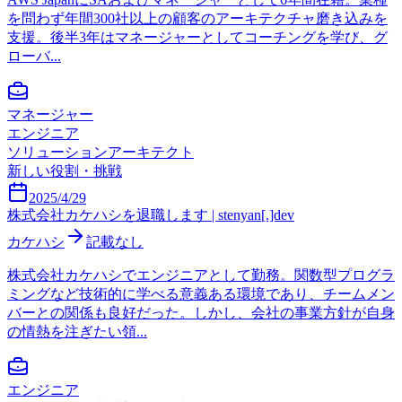
を問わず年間300社以上の顧客のアーキテクチャ磨き込みを
支援。後半3年はマネージャーとしてコーチングを学び、グ
ローバ...
マネージャー
エンジニア
ソリューションアーキテクト
新しい役割・挑戦
2025/4/29
株式会社カケハシを退職します | stenyan[.]dev
カケハシ
記載なし
株式会社カケハシでエンジニアとして勤務。関数型プログラ
ミングなど技術的に学べる意義ある環境であり、チームメン
バーとの関係も良好だった。しかし、会社の事業方針が自身
の情熱を注ぎたい領...
エンジニア