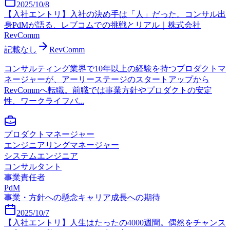
2025/10/8
【入社エントリ】入社の決め手は「人」だった。コンサル出
身PdMが語る、レブコムでの挑戦とリアル｜株式会社
RevComm
記載なし
RevComm
コンサルティング業界で10年以上の経験を持つプロダクトマ
ネージャーが、アーリーステージのスタートアップから
RevCommへ転職。前職では事業方針やプロダクトの安定
性、ワークライフバ...
プロダクトマネージャー
エンジニアリングマネージャー
システムエンジニア
コンサルタント
事業責任者
PdM
事業・方針への懸念
キャリア成長への期待
2025/10/7
【入社エントリ】人生はたったの4000週間。偶然をチャンス