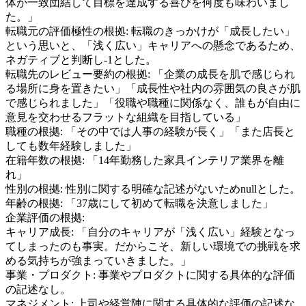
体が一致団結して目標を達成する喜びを何度も味わいまし
た。」
転職元の評価極性の根拠:
転職のきっかけが「成長したい」
という思いと、「浅く広い」キャリアへの懸念であるため、
ネガティブと判断し-1とした。
転職先のレビュー要約の根拠:
「企業の成長を肌で感じられ
る場所に身を置きたい」「成長性や社内の雰囲気の良さが肌
で感じられました」「役職や職種に関係なく、誰もが自由に
意見を交わせるフラットな組織を目指している」
職種の根拠:
「その中では人事の経験が長く」「また店長と
しても数年経験しました」
在籍年数の根拠:
「14年勤務した家具インテリア業界を離
れ」
性別の根拠:
性別に関する明確な記述がないためnullとした。
年齢の根拠:
「37歳にして初めて転職を決意しました」
企業評価の根拠:
キャリア成長
:
「自分のキャリアが「浅く広い」経験となっ
てしまったのも事実。だからこそ、新しい環境での挑戦を求
める気持ちが強まっていきました。」
事業・プロダクト
:
事業やプロダクトに関する具体的な評価
の記述なし。
マネジメント
:
上司や経営陣に関する具体的な評価の記述な