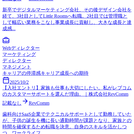
新卒でデジタルマーケティング会社、その後デザイン会社を
経て、3社目としてLittle Roomsへ転職。2社目では管理職と
して幅広い業務をこなし事業成長に貢献し、大きな成長と達
成感...
Webディレクター
マーケティング
ディレクター
マネジメント
キャリアの停滞感
キャリア成長への期待
2025/10/2
【入社エントリ】家族も仕事も大切にしたい。私がレブコム
のカスタマーサポートを選んだ理由。｜株式会社RevComm
記載なし
RevComm
歯科向けSaaS企業でテクニカルサポートとして勤務していた
が、子供の誕生を機に長い通勤時間が課題となり、家族との
時間を確保するため転職を決意。自身のスキルを活かしつ
つ、ワークライフ...