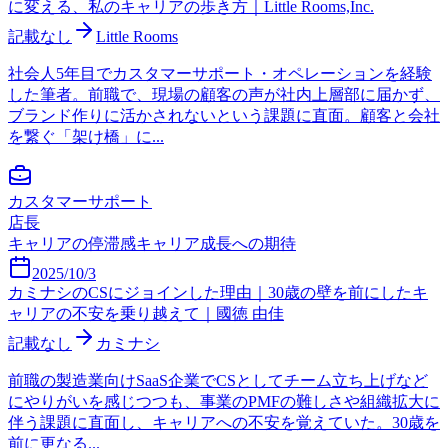
に変える、私のキャリアの歩き方｜Little Rooms,Inc.
記載なし
Little Rooms
社会人5年目でカスタマーサポート・オペレーションを経験
した筆者。前職で、現場の顧客の声が社内上層部に届かず、
ブランド作りに活かされないという課題に直面。顧客と会社
を繋ぐ「架け橋」に...
カスタマーサポート
店長
キャリアの停滞感
キャリア成長への期待
2025/10/3
カミナシのCSにジョインした理由｜30歳の壁を前にしたキ
ャリアの不安を乗り越えて｜國徳 由佳
記載なし
カミナシ
前職の製造業向けSaaS企業でCSとしてチーム立ち上げなど
にやりがいを感じつつも、事業のPMFの難しさや組織拡大に
伴う課題に直面し、キャリアへの不安を覚えていた。30歳を
前に更なる...