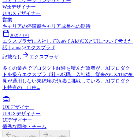
コミュニケーションデザイナー
Webデザイナー
UI/UXデザイナー
営業
キャリアの停滞感
キャリア成長への期待
2025/10/1
エクスプラザに入社して改めてAIのUXとUIについて考えた
話｜anna@エクスプラザ
記載なし
エクスプラザ
多くの業界でプロダクト経験を積んだ筆者が、AIプロダク
トを扱うエクスプラザ社へ転職。入社後、従来のUX/UIの知
見が通用しない未経験の領域に挑戦している。AIプロダク
ト特有の「自由...
UXデザイナー
UI/UXデザイナー
UIデザイナー
優秀な同僚・チーム
Previous slide
Next slide