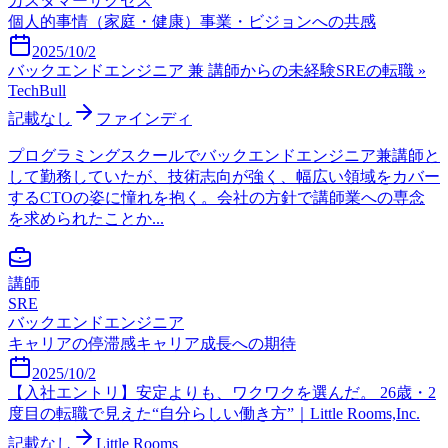
カスタマーサクセス
個人的事情（家庭・健康）
事業・ビジョンへの共感
2025/10/2
バックエンドエンジニア 兼 講師からの未経験SREの転職 »
TechBull
記載なし
ファインディ
プログラミングスクールでバックエンドエンジニア兼講師と
して勤務していたが、技術志向が強く、幅広い領域をカバー
するCTOの姿に憧れを抱く。会社の方針で講師業への専念
を求められたことか...
講師
SRE
バックエンドエンジニア
キャリアの停滞感
キャリア成長への期待
2025/10/2
【入社エントリ】安定よりも、ワクワクを選んだ。 26歳・2
度目の転職で見えた“自分らしい働き方”｜Little Rooms,Inc.
記載なし
Little Rooms