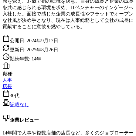
感を覚え、37歳で初の転職を決意。自身の成長と企業の成長
を共に感じられる環境を求め、ITベンチャーのインゲージへ
入社した。面接で感じた企業の成長性やフラットでオープン
な社風が決め手となり、現在は人事総務として会社の成長に
貢献することに意欲を燃やしている。
公開日:
2024年9月17日
更新日:
2025年8月26日
勤続年数:
14
年
職種:
人事
店長
30代
記載なし
企業レビュー
14年間で人事や複数店舗の店長など、多くのジョブローテー