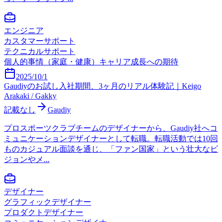
エンジニア
カスタマーサポート
テクニカルサポート
個人的事情（家庭・健康）
キャリア成長への期待
2025/10/1
Gaudiyのお試し入社期間、3ヶ月のリアル体験記｜Keigo
Arakaki / Gakky
記載なし
Gaudiy
プロスポーツクラブチームのデザイナーから、Gaudiy社へコ
ミュニケーションデザイナーとして転職。転職活動では10回
ものカジュアル面談を通じ、「ファン国家」という壮大なビ
ジョンやメ...
デザイナー
グラフィックデザイナー
プロダクトデザイナー