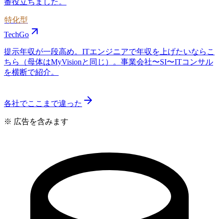
番役立ちました。
特化型
TechGo
提示年収が一段高め。ITエンジニアで年収を上げたいならこ
ちら（母体はMyVisionと同じ）。事業会社〜SI〜ITコンサル
を横断で紹介。
各社でここまで違った
※ 広告を含みます