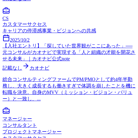
CS
カスタマーサクセス
キャリアの停滞感
事業・ビジョンへの共感
2025/10/2
【入社エントリ】「探していた世界観がここにあった」──
元コンサルがカオナビで実現する「人と組織の才能を開花さ
せる未来」｜カオナビ公式note
記載なし
カオナビ
総合コンサルティングファームでPM/PMOとして約4年半勤
務し、大きく成長するも働きすぎで体調を崩したことを機に
転職を決意。自身のMVV（ミッション・ビジョン・バリュ
ー）と一致し、...
マネージャー
コンサルタント
プロジェクトマネージャー