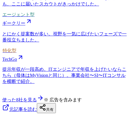
も、ここに届いたスカウトがきっかけでした。
エージェント型
ギークリー
とにかく提案数が多い。視野を一気に広げたいフェーズで一
番役立ちました。
特化型
TechGo
提示年収が一段高め。ITエンジニアで年収を上げたいならこ
ちら（母体はMyVisionと同じ）。事業会社〜SI〜ITコンサル
を横断で紹介。
使った8社を見る
※ 広告を含みます
元記事を読む
共有