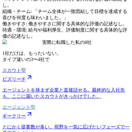
し。
組織・チーム
:
「チーム全体が一致団結して目標を達成する
喜びを何度も味わいました。」
働きやすさ
:
働きやすさに関する具体的な評価の記述なし。
待遇・環境
:
給与や福利厚生、評価制度に関する具体的な評
価の記述なし。
実際に転職した私の8社
1社だけは、もったいない。
タイプ違いの
3〜4社
で
スカウト型
ビズリーチ
エージェントを挟まず企業と直接話せる。最終的な入社先
も、ここに届いたスカウトがきっかけでした。
エージェント型
ギークリー
とにかく提案数が多い。視野を一気に広げたいフェーズで一