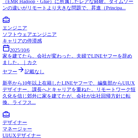
（EMR Hadoop・Glue）に所属したレアな経験。タイムゾー
ンの違いがリモートより大きな問題で、昇進（Principa...
エンジニア
ソフトウェアエンジニア
キャリアの停滞感
2025/10/6
家を建てたら、会社が変わった。夫婦でLINEヤフーを辞め
ました。｜カク
ヤフー
記載なし
新卒から10年以上在籍したLINEヤフーで、編集部からUIUX
デザイナー、課長へとキャリアを重ねた。リモートワーク恒
久化を信じ郊外に家を建てたが、会社が出社回帰方針に転
換。ライフス...
デザイナー
マネージャー
UI/UXデザイナー