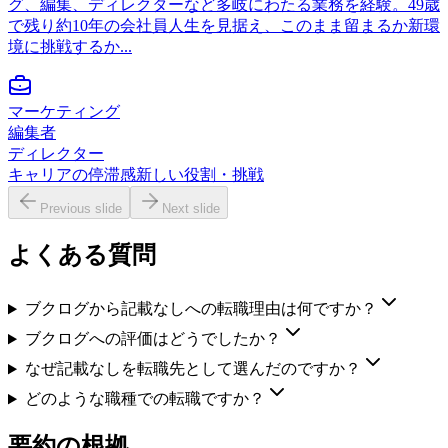
グ、編集、ディレクターなど多岐にわたる業務を経験。49歳
で残り約10年の会社員人生を見据え、このまま留まるか新環
境に挑戦するか...
マーケティング
編集者
ディレクター
キャリアの停滞感
新しい役割・挑戦
Previous slide
Next slide
よくある質問
ブクログから記載なしへの転職理由は何ですか？
ブクログへの評価はどうでしたか？
なぜ記載なしを転職先として選んだのですか？
どのような職種での転職ですか？
要約の根拠