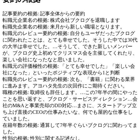
記事要約の根拠:
記事全体からの要約
転職元企業名の根拠:
株式会社ブクログを退職します
転職先企業名の根拠:
来月から新しい職場となります。
転職元のレビュー要約の根拠:
自分もユーザだったブクログ
に関われたことは、とても幸せでした。そうした中では30代
の大半は幸せでした。…そうして、できた新しいメンバー
が、ブクログ史上初めてクリスマス会を主催してくれたり、
楽しい会社になったなと思いました。
転職元の評価極性の根拠:
「とても幸せでした」「楽しい会
社になった」といったポジティブな表現から1と判断
転職先のレビュー要約の根拠:
次も、「書籍」に関わる業界
に進みます。アヨハタ先生の次回作にご期待ください。
職種の根拠:
取締役も辞任します。…この7年半の間にやった
ことを思い返すと、ブクログ・サービスディレクション…会
社のM&Aと事業売却のDD対応…まさに、スタートアップ立
ち上げ直後のCEOの仕事みたいな、何でも屋的な仕事をし
ていました。
在籍年数の根拠:
通算して7年半ぐらいブクログに関わってま
した。
性別の根拠:
性別に関する記述なし