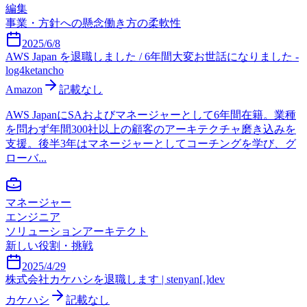
編集
事業・方針への懸念
働き方の柔軟性
2025/6/8
AWS Japan を退職しました / 6年間大変お世話になりました -
log4ketancho
Amazon
記載なし
AWS JapanにSAおよびマネージャーとして6年間在籍。業種
を問わず年間300社以上の顧客のアーキテクチャ磨き込みを
支援。後半3年はマネージャーとしてコーチングを学び、グ
ローバ...
マネージャー
エンジニア
ソリューションアーキテクト
新しい役割・挑戦
2025/4/29
株式会社カケハシを退職します | stenyan[.]dev
カケハシ
記載なし