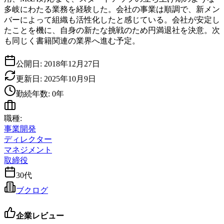
多岐にわたる業務を経験した。会社の事業は順調で、新メン
バーによって組織も活性化したと感じている。会社が安定し
たことを機に、自身の新たな挑戦のため円満退社を決意。次
も同じく書籍関連の業界へ進む予定。
公開日:
2018年12月27日
更新日:
2025年10月9日
勤続年数:
0
年
職種:
事業開発
ディレクター
マネジメント
取締役
30代
ブクログ
企業レビュー