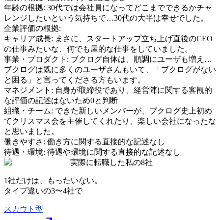
年齢の根拠:
30代では会社員になってどこまでできるかチャ
レンジしたいという気持ちで…30代の大半は幸せでした。
企業評価の根拠:
キャリア成長
:
まさに、スタートアップ立ち上げ直後のCEO
の仕事みたいな、何でも屋的な仕事をしていました。
事業・プロダクト
:
ブクログ自体は、順調にユーザも増え…
ブクログは既に多くのユーザさんもいて、「ブクログがない
と困る」と言ってくださる方もいます。
マネジメント
:
自身が取締役であり、経営陣に関する客観的
な評価の記述はないため0と判断
組織・チーム
:
できた新しいメンバーが、ブクログ史上初め
てクリスマス会を主催してくれたり、楽しい会社になったな
と思いました。
働きやすさ
:
働き方に関する直接的な記述なし
待遇・環境
:
待遇や環境に関する直接的な記述なし
実際に転職した私の8社
1社だけは、もったいない。
タイプ違いの
3〜4社
で
スカウト型