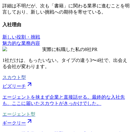
詳細は不明だが、次も「書籍」に関わる業界に進むことを明
言しており、新しい挑戦への期待を寄せている。
入社理由
新しい役割・挑戦
魅力的な業務内容
実際に転職した私の8社
PR
1社だけは、もったいない。タイプの違う
3〜4社
で、出会え
る会社が変わります。
スカウト型
ビズリーチ
エージェントを挟まず企業と直接話せる。最終的な入社先
も、ここに届いたスカウトがきっかけでした。
エージェント型
ギークリー