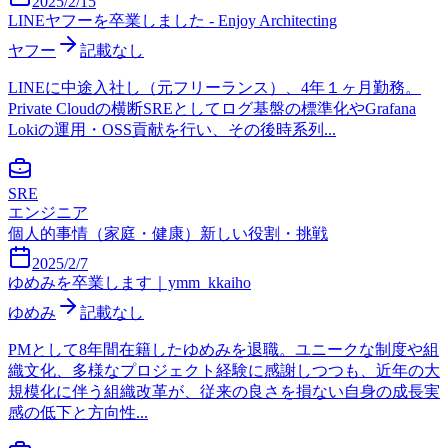
2025/2/15
LINEヤフーを卒業しました - Enjoy Architecting
ヤフー
記載なし
LINEに中途入社し（元フリーランス）、4年１ヶ月勤務。
Private Cloudの横断SREとしてログ基盤の標準化やGrafana
Lokiの運用・OSS貢献を行い、その後時系列...
SRE
エンジニア
個人的事情（家庭・健康）
新しい役割・挑戦
2025/2/7
ゆめみを卒業します｜ymm_kkaiho
ゆめみ
記載なし
PMとして8年間在籍したゆめみを退職。ユニークな制度や組
織文化、多様なプロジェクト経験に感謝しつつも、近年の大
規模化に伴う組織改革が、従来の良さを損ない自身の成長実
感の低下と方向性...