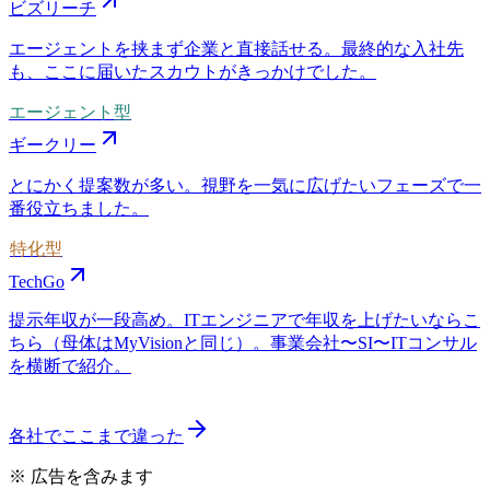
ビズリーチ
エージェントを挟まず企業と直接話せる。最終的な入社先
も、ここに届いたスカウトがきっかけでした。
エージェント型
ギークリー
とにかく提案数が多い。視野を一気に広げたいフェーズで一
番役立ちました。
特化型
TechGo
提示年収が一段高め。ITエンジニアで年収を上げたいならこ
ちら（母体はMyVisionと同じ）。事業会社〜SI〜ITコンサル
を横断で紹介。
各社でここまで違った
※ 広告を含みます