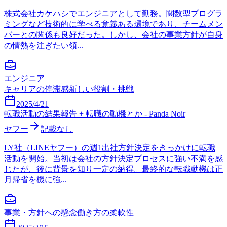
株式会社カケハシでエンジニアとして勤務。関数型プログラ
ミングなど技術的に学べる意義ある環境であり、チームメン
バーとの関係も良好だった。しかし、会社の事業方針が自身
の情熱を注ぎたい領...
エンジニア
キャリアの停滞感
新しい役割・挑戦
2025/4/21
転職活動の結果報告 + 転職の動機とか - Panda Noir
ヤフー
記載なし
LY社（LINEヤフー）の週1出社方針決定をきっかけに転職
活動を開始。当初は会社の方針決定プロセスに強い不満を感
じたが、後に背景を知り一定の納得。最終的な転職動機は正
月帰省を機に強...
事業・方針への懸念
働き方の柔軟性