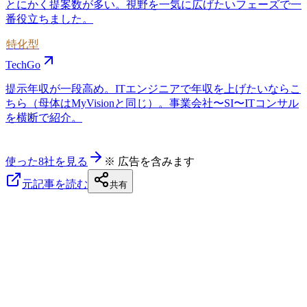
とにかく提案数が多い。視野を一気に広げたいフェーズで一
番役立ちました。
特化型
TechGo
提示年収が一段高め。ITエンジニアで年収を上げたいならこ
ちら（母体はMyVisionと同じ）。事業会社〜SI〜ITコンサル
を横断で紹介。
使った8社を見る
※ 広告を含みます
元記事を読む
共有